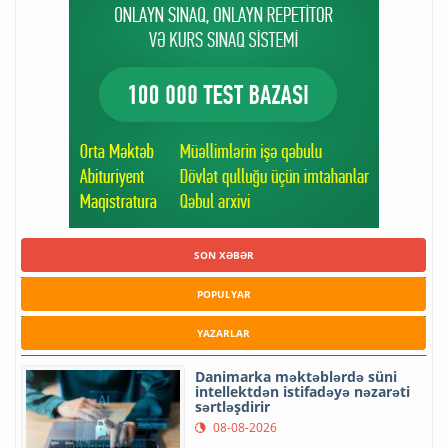
SON XƏBƏR
POPULYAR
YAZARLAR
Danimarka məktəblərdə süni
intellektdən istifadəyə nəzarəti
sərtləşdirir
08-08-2026