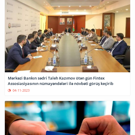
Mərkəzi Bankın sədri Taleh Kazımov ötən gün Fintex
Assosiasiyasının nümayəndələri ilə növbəti görüş keçirib
04-11-2023