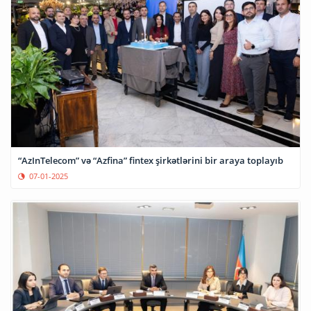
“AzInTelecom” və “Azfina” fintex şirkətlərini bir araya toplayıb
07-01-2025