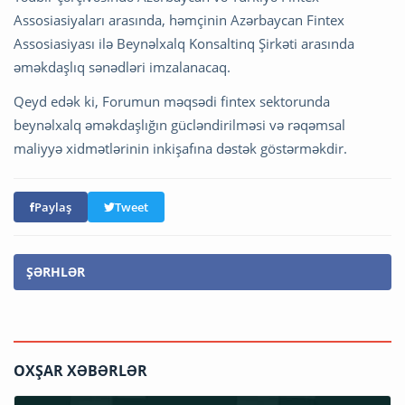
Assosiasiyaları arasında, həmçinin Azərbaycan Fintex
Assosiasiyası ilə Beynəlxalq Konsaltinq Şirkəti arasında
əməkdaşlıq sənədləri imzalanacaq.
Qeyd edək ki, Forumun məqsədi fintex sektorunda
beynəlxalq əməkdaşlığın gücləndirilməsi və rəqəmsal
maliyyə xidmətlərinin inkişafına dəstək göstərməkdir.
Paylaş
Tweet
ŞƏRHLƏR
OXŞAR XƏBƏRLƏR