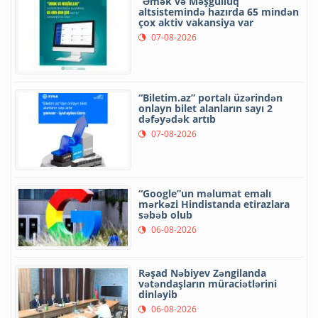
“Əmək və Məşğulluq”
altsistemində hazırda 65 mindən
çox aktiv vakansiya var
07-08-2026
“Biletim.az” portalı üzərindən
onlayn bilet alanların sayı 2
dəfəyədək artıb
07-08-2026
“Google”un məlumat emalı
mərkəzi Hindistanda etirazlara
səbəb olub
06-08-2026
Rəşad Nəbiyev Zəngilanda
vətəndaşların müraciətlərini
dinləyib
06-08-2026