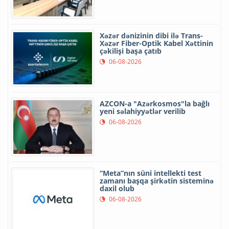
Xəzər dənizinin dibi ilə Trans-
Xəzər Fiber-Optik Kabel Xəttinin
çəkilişi başa çatıb
06-08-2026
AZCON-a "Azərkosmos"la bağlı
yeni səlahiyyətlər verilib
06-08-2026
“Meta”nın süni intellekti test
zamanı başqa şirkətin sisteminə
daxil olub
06-08-2026