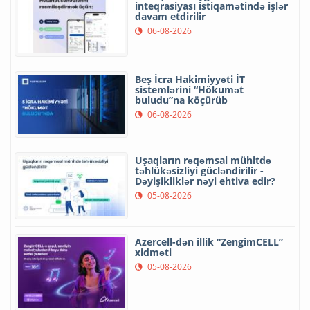
inteqrasiyası istiqamətində işlər
davam etdirilir
06-08-2026
Beş İcra Hakimiyyəti İT
sistemlərini “Hökumət
buludu”na köçürüb
06-08-2026
Uşaqların rəqəmsal mühitdə
təhlükəsizliyi gücləndirilir -
Dəyişikliklər nəyi ehtiva edir?
05-08-2026
Azercell-dən illik “ZengimCELL”
xidməti
05-08-2026