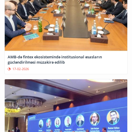
AMB-də fintex ekosistemində institusional əsasların
gücləndirilməsi müzakirə edilib
17-02-2026