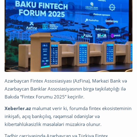
Azərbaycan Fintex Assosiasiyası (AzFina), Mərkəzi Bank və
Azərbaycan Banklar Assosiasiyasının birgə təşkilatçılığı ilə
Bakıda “Fintex Forumu 2025” keçirilir.
Xeberler.az
məlumat verir ki, forumda fintex ekosisteminin
inkişafı, açıq bankçılıq, rəqəmsal ödənişlər və
kibertəhlükəsizlik məsələləri müzakirə olunur.
Tədbir çərçivəsində Azərbaycan və Türkiyə Fintex