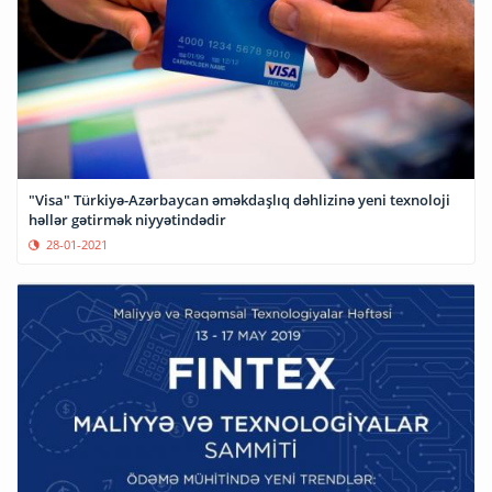
"Visa" Türkiyə-Azərbaycan əməkdaşlıq dəhlizinə yeni texnoloji
həllər gətirmək niyyətindədir
28-01-2021