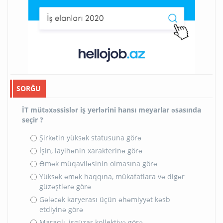
SORĞU
İT mütəxəssislər iş yerlərini hansı meyarlar əsasında
seçir ?
Şirkətin yüksək statusuna görə
İşin, layihənin xarakterinə görə
Əmək müqaviləsinin olmasına görə
Yüksək əmək haqqına, mükafatlara və digər
güzəştlərə görə
Gələcək karyerası üçün əhəmiyyət kəsb
etdiyinə görə
Maraqlı, işgüzar kollektivə görə