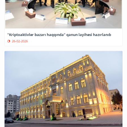
"Kriptoaktivlər bazarı haqqında" qanun layihəsi hazırlanıb
26-02-2026