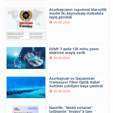
Azərbaycanın rəqəmsal idarəçilik
model iki beynəlxalq mükafata
layiq görülüb
06-08-2026
DSMF 7 ayda 135 minə yaxın
elektron arayış verib
06-08-2026
Azərbaycan və Qazaxıstan
Transxəzər Fiber-Optik Kabel
Xəttinin çəkilişini başa çatdırıb
06-08-2026
Nazirlik: “Mobil notariat”
tətbiqinin “mygov”a tam