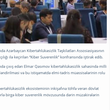
 Azərbaycan Kibertəhlükəsizlik Təşkilatları Assosiasiyasının
çılığı ilə keçirilən “Kiber Suverenlik” konfransında iştirak edib.
ində çıxış edən Elmar Qasımov kibertəhlükəsizlik sahəsində milli
əndirilməsi və bu istiqamətdə elmi-tədris müəssisələrinin rolu
ertəhlükəsizlik ekosisteminin inkişafına töhfə verən dövlət
ərlə birgə kiber suverenlik mövzusunda dərin müzakirələrin