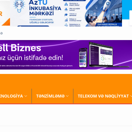
QƏ
XNOLOGİYA
TƏNZİMLƏMƏ
TELEKOM VƏ NƏQLİYYAT