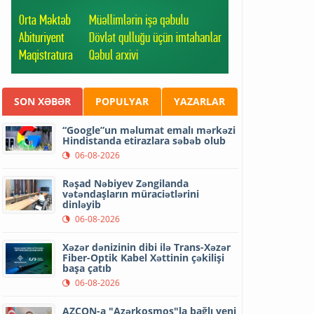
SON XƏBƏR
POPULYAR
YAZARLAR
“Google”un məlumat emalı mərkəzi
Hindistanda etirazlara səbəb olub
06-08-2026
Rəşad Nəbiyev Zəngilanda
vətəndaşların müraciətlərini
dinləyib
06-08-2026
Xəzər dənizinin dibi ilə Trans-Xəzər
Fiber-Optik Kabel Xəttinin çəkilişi
başa çatıb
06-08-2026
AZCON-a "Azərkosmos"la bağlı yeni