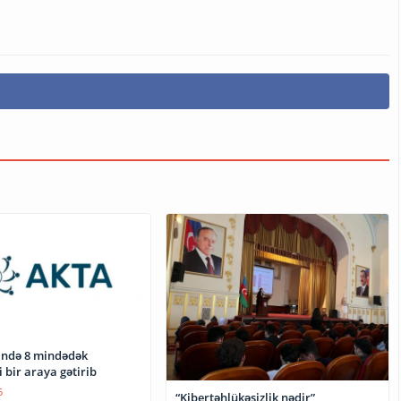
zində 8 mindədək
 bir araya gətirib
5
“Kibertəhlükəsizlik nədir”