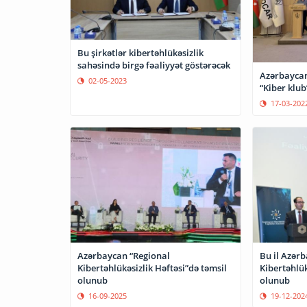
Bu şirkətlər kibertəhlükəsizlik
sahəsində birgə fəaliyyət göstərəcək
Azərbaycan
02-05-2023
“Kiber klub
17-03-202
Azərbaycan “Regional
Bu il Azərb
Kibertəhlükəsizlik Həftəsi”də təmsil
Kibertəhlük
olunub
olunub
16-09-2025
19-12-202