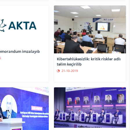
emorandum imzalayıb
6
Kibertəhlükəsizlik: kritik risklər adlı
təlim keçirilib
21-10-2019