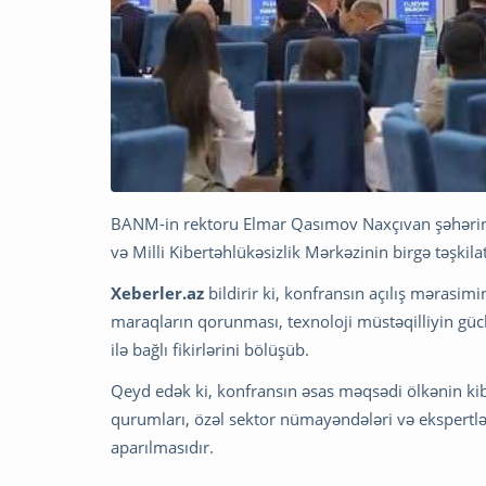
BANM-in rektoru Elmar Qasımov Naxçıvan şəhərində
və Milli Kibertəhlükəsizlik Mərkəzinin birgə təşkilat
Xeberler.az
bildirir ki, konfransın açılış mərasim
maraqların qorunması, texnoloji müstəqilliyin gücl
ilə bağlı fikirlərini bölüşüb.
Qeyd edək ki, konfransın əsas məqsədi ölkənin kib
qurumları, özəl sektor nümayəndələri və ekspertl
aparılmasıdır.