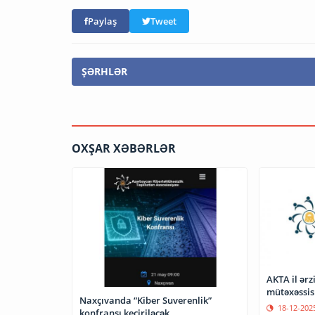
Paylaş
Tweet
ŞƏRHLƏR
OXŞAR XƏBƏRLƏR
AKTA il ər
mütəxəssisi
Naxçıvanda “Kiber Suverenlik”
18-12-202
konfransı keçiriləcək