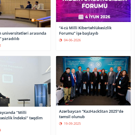
“4-cü Milli Kibertəhlükəsizlik
 universitetləri arasında
Forumu” işə başlayıb
” yaradılıb
04-06-2026
2
Azərbaycan “KazHackStan 2025”də
aycanda "Milli
təmsil olunub
əsizlik İndeksi" təqdim
19-09-2025
4