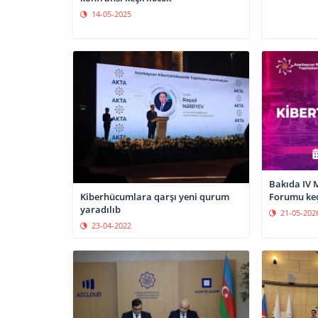
14-05-2025
Bakıda IV M
Kiberhücumlara qarşı yeni qurum
Forumu keç
yaradılıb
21-05-202
23-04-2022