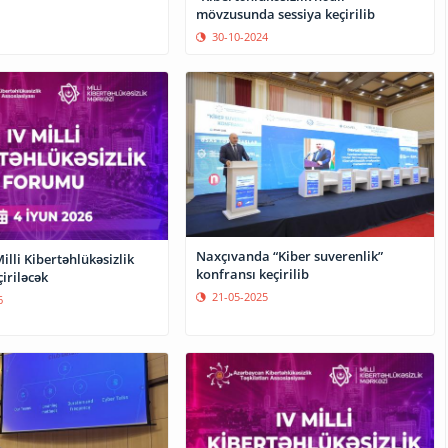
mövzusunda sessiya keçirilib
30-10-2024
Naxçıvanda “Kiber suverenlik”
illi Kibertəhlükəsizlik
konfransı keçirilib
iriləcək
21-05-2025
6