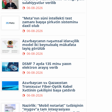
səlahiyyətlər verilib
06-08-2026
“Meta”nın süni intellekti test
zamanı başqa şirkətin sisteminə
daxil olub
06-08-2026
Azərbaycanın rəqəmsal idarəçilik
model iki beynəlxalq mükafata
layiq görülüb
06-08-2026
DSMF 7 ayda 135 minə yaxın
elektron arayış verib
06-08-2026
Azərbaycan və Qazaxıstan
Transxəzər Fiber-Optik Kabel
Xəttinin çəkilişini başa çatdırıb
06-08-2026
Nazirlik: “Mobil notariat” tətbiqinin
“mygov”a tam inteqrasiyası