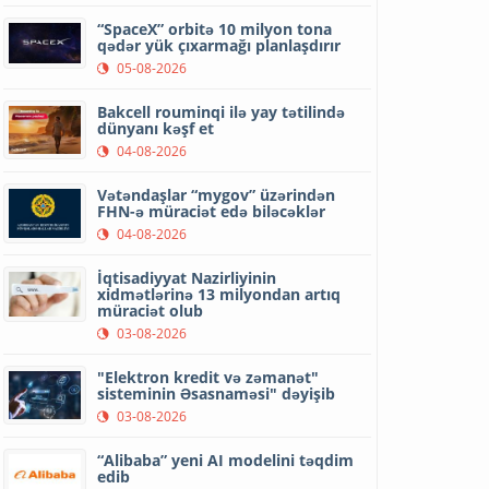
“SpaceX” orbitə 10 milyon tona
qədər yük çıxarmağı planlaşdırır
05-08-2026
Bakcell rouminqi ilə yay tətilində
dünyanı kəşf et
04-08-2026
Vətəndaşlar “mygov” üzərindən
FHN-ə müraciət edə biləcəklər
04-08-2026
İqtisadiyyat Nazirliyinin
xidmətlərinə 13 milyondan artıq
müraciət olub
03-08-2026
"Elektron kredit və zəmanət"
sisteminin Əsasnaməsi" dəyişib
03-08-2026
“Alibaba” yeni AI modelini təqdim
edib