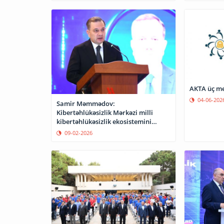
AKTA üç m
04-06-202
Samir Məmmədov:
Kibertəhlükəsizlik Mərkəzi milli
kibertəhlükəsizlik ekosistemini
gücləndirir
09-02-2026