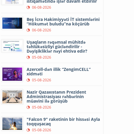
istiqamətində işlər davam etdirilir
06-08-2026
Beş İcra Hakimiyyəti İT sistemlərini
“Hökumət buludu”na köçürüb
06-08-2026
Uşaqların rəqəmsal mühitdə
təhlükəsizliyi gücləndirilir -
Dəyişikliklər nəyi ehtiva edir?
05-08-2026
Azercell-dən illik “ZengimCELL”
xidməti
05-08-2026
Nazir Qazaxıstanın Prezident
Administrasiyası rəhbərinin
müavini ilə görüşüb
05-08-2026
"Falcon 9" raketinin bir hissəsi Ayla
toqquşacaq
05-08-2026