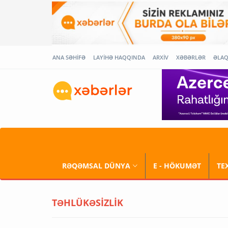
ANA SƏHİFƏ
LAYİHƏ HAQQINDA
ARXİV
XƏBƏRLƏR
ƏLA
RƏQƏMSAL DÜNYA
E - HÖKUMƏT
TE
TƏHLÜKƏSİZLİK