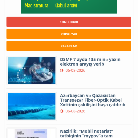
SON XƏBƏR
POPULYAR
YAZARLAR
DSMF 7 ayda 135 minə yaxın
elektron arayış verib
06-08-2026
Azərbaycan və Qazaxıstan
Transxəzər Fiber-Optik Kabel
Xəttinin çəkilişini başa çatdırıb
06-08-2026
Nazirlik: “Mobil notariat”
tətbiqinin “mygov”a tam