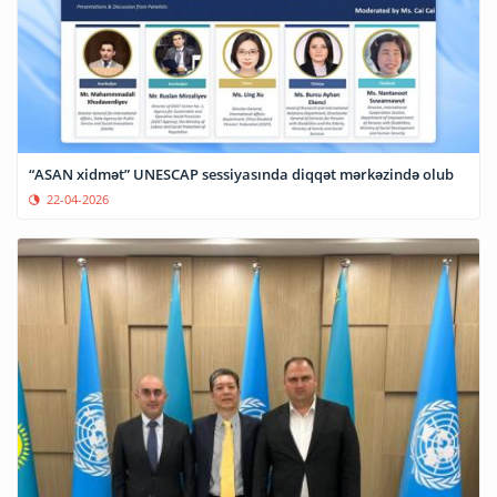
“ASAN xidmət” UNESCAP sessiyasında diqqət mərkəzində olub
22-04-2026