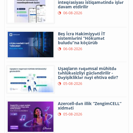
inteqrasiyası istiqamətində işlər
davam etdirilir
06-08-2026
Beş İcra Hakimiyyəti İT
sistemlərini “Hökumət
buludu”na köçürüb
06-08-2026
Uşaqların rəqəmsal mühitdə
təhlükəsizliyi gücləndirilir -
Dəyişikliklər nəyi ehtiva edir?
05-08-2026
Azercell-dən illik “ZengimCELL”
xidməti
05-08-2026