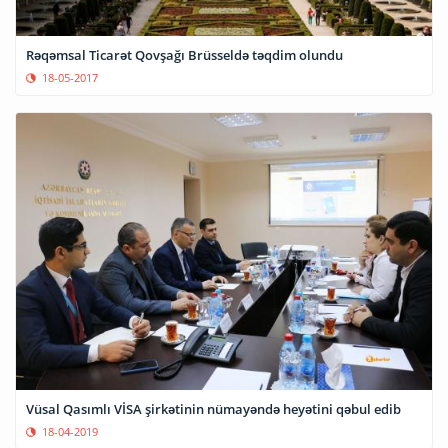
Rəqəmsal Ticarət Qovşağı Brüsseldə təqdim olundu
18-05-2017
Vüsal Qasımlı VİSA şirkətinin nümayəndə heyətini qəbul edib
18-04-2019