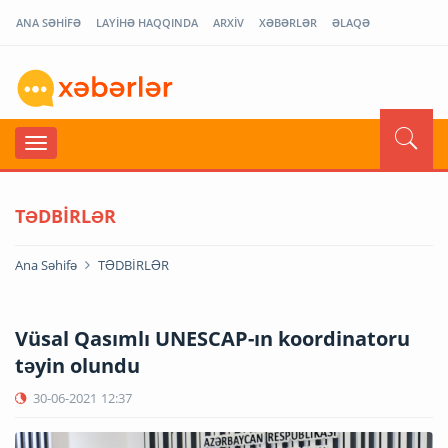
ANA SƏHİFƏ
LAYİHƏ HAQQINDA
ARXİV
XƏBƏRLƏR
ƏLAQƏ
TƏDBİRLƏR
Ana Səhifə
TƏDBİRLƏR
Vüsal Qasımlı UNESCAP-ın koordinatoru
təyin olundu
30-06-2021
12:37