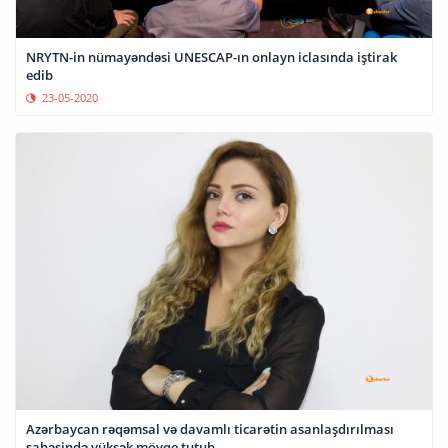
NRYTN-in nümayəndəsi UNESCAP-ın onlayn iclasında iştirak
edib
23-05-2020
Azərbaycan rəqəmsal və davamlı ticarətin asanlaşdırılması
sahəsində yüksək mövqe tutub