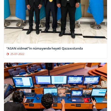
“ASAN xidmət”in nümayəndə heyəti Qazaxıstanda
25-07-2022