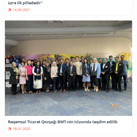
üzrə ilk pillədədir"
14-04-2021
Rəqəmsal Ticarət Qovşağı BMT-nin iclasında təqdim edilib
18-01-2020