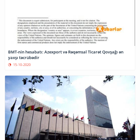
BMT-nin hesabatı: Azexport və Rəqəmsal Ticarət Qovşağı ən
yaxşı təcrübədir
15-10-2020