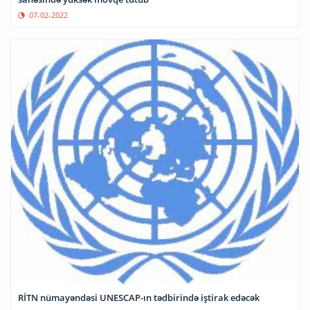
07-02-2022
RİTN nümayəndəsi UNESCAP-ın tədbirində iştirak edəcək