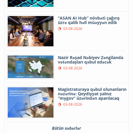
“ASAN AI Hub” növbəti çağırış
üzrə qalib həll müəyyən edib
03-08-2026
Nazir Rəşad Nəbiyev Zəngilanda
vətəndaşları qəbul edəcək
03-08-2026
Magistraturaya qəbul olunanların
nəzərinə: Qeydiyyat yalnız
“mygov” üzərindən aparılacaq
03-08-2026
Bütün xəbərlər