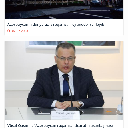
Azərbaycanın dünya üzrə rəqəmsal reytinqdə irəliləyib
07-07-2023
Vüsal Qasımlı: "Azərbaycan rəqəmsal ticarətin asanlaşması