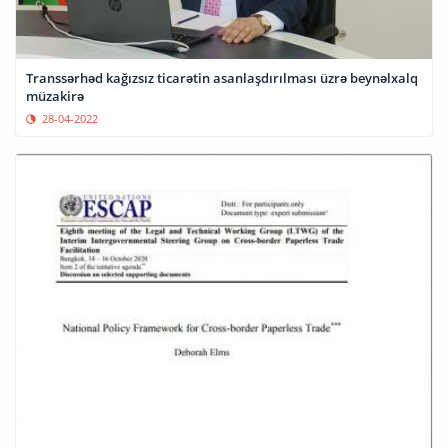
Transsərhəd kağızsız ticarətin asanlaşdırılması üzrə beynəlxalq
müzakirə
28-04-2022