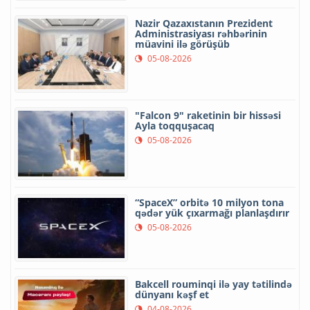
Nazir Qazaxıstanın Prezident
Administrasiyası rəhbərinin
müavini ilə görüşüb
05-08-2026
"Falcon 9" raketinin bir hissəsi
Ayla toqquşacaq
05-08-2026
“SpaceX” orbitə 10 milyon tona
qədər yük çıxarmağı planlaşdırır
05-08-2026
Bakcell rouminqi ilə yay tətilində
dünyanı kəşf et
04-08-2026