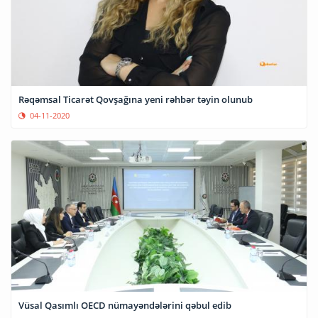
Rəqəmsal Ticarət Qovşağına yeni rəhbər təyin olunub
04-11-2020
Vüsal Qasımlı OECD nümayəndələrini qəbul edib