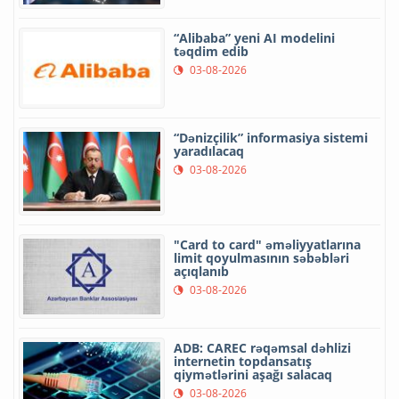
“Alibaba” yeni AI modelini
təqdim edib
03-08-2026
“Dənizçilik” informasiya sistemi
yaradılacaq
03-08-2026
"Card to card" əməliyyatlarına
limit qoyulmasının səbəbləri
açıqlanıb
03-08-2026
ADB: CAREC rəqəmsal dəhlizi
internetin topdansatış
qiymətlərini aşağı salacaq
03-08-2026