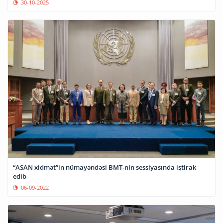
30-10-2025
“ASAN xidmət”in nümayəndəsi BMT-nin sessiyasında iştirak
edib
06-09-2022