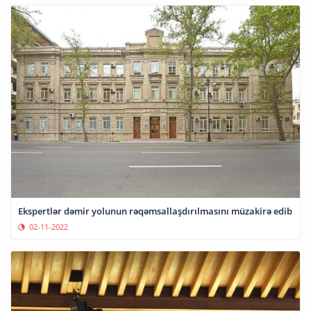
Ekspertlər dəmir yolunun rəqəmsallaşdırılmasını müzakirə edib
02-11-2022