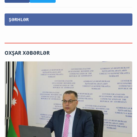
ŞƏRHLƏR
OXŞAR XƏBƏRLƏR