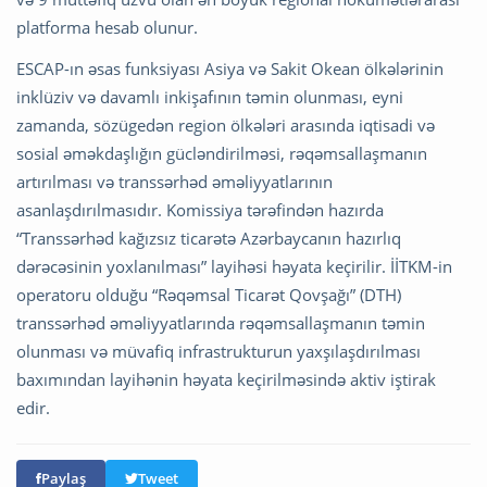
platforma hesab olunur.
ESCAP-ın əsas funksiyası Asiya və Sakit Okean ölkələrinin
inklüziv və davamlı inkişafının təmin olunması, eyni
zamanda, sözügedən region ölkələri arasında iqtisadi və
sosial əməkdaşlığın gücləndirilməsi, rəqəmsallaşmanın
artırılması və transsərhəd əməliyyatlarının
asanlaşdırılmasıdır. Komissiya tərəfindən hazırda
“Transsərhəd kağızsız ticarətə Azərbaycanın hazırlıq
dərəcəsinin yoxlanılması” layihəsi həyata keçirilir. İİTKM-in
operatoru olduğu “Rəqəmsal Ticarət Qovşağı” (DTH)
transsərhəd əməliyyatlarında rəqəmsallaşmanın təmin
olunması və müvafiq infrastrukturun yaxşılaşdırılması
baxımından layihənin həyata keçirilməsində aktiv iştirak
edir.
Paylaş
Tweet