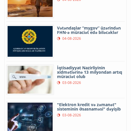
Vətəndaşlar “mygov” üzərindən
FHN-ə müraciət edə biləcəklər
04-08-2026
İqtisadiyyat Nazirliyinin
xidmətlərinə 13 milyondan artıq
müraciət olub
03-08-2026
"Elektron kredit və zəmanət"
sisteminin Əsasnaməsi" dəyişib
03-08-2026