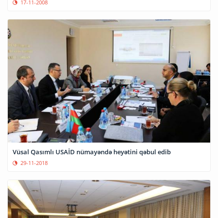
17-11-2008
Vüsal Qasımlı USAİD nümayəndə heyətini qəbul edib
29-11-2018