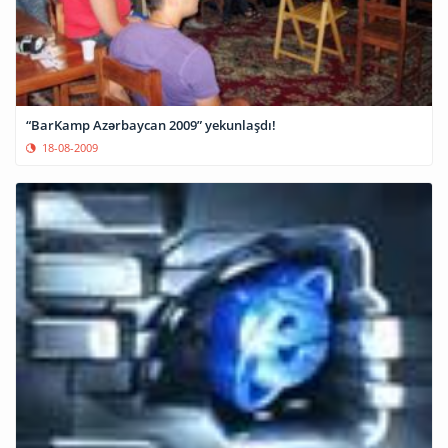
“BarKamp Azərbaycan 2009” yekunlaşdı!
18-08-2009