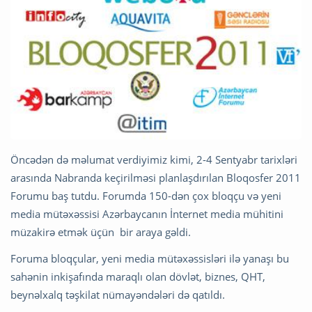
Öncədən də məlumat verdiyimiz kimi, 2-4 Sentyabr tarixləri
arasında Nabranda keçirilməsi planlaşdırılan Bloqosfer 2011
Forumu baş tutdu. Forumda 150-dən çox bloqçu və yeni
media mütəxəssisi Azərbaycanın İnternet media mühitini
müzakirə etmək üçün bir araya gəldi.
Foruma bloqçular, yeni media mütəxəssisləri ilə yanaşı bu
sahənin inkişafında maraqlı olan dövlət, biznes, QHT,
beynəlxalq təşkilat nümayəndələri də qatıldı.