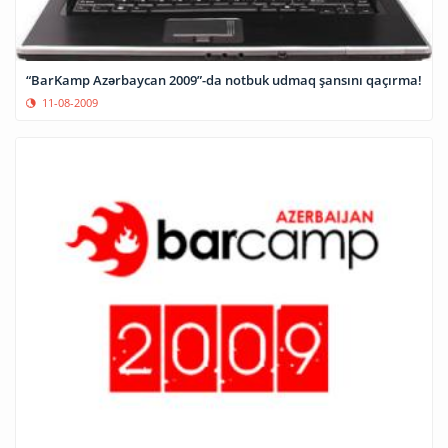
“BarKamp Azərbaycan 2009”-da notbuk udmaq şansını qaçırma!
11-08-2009