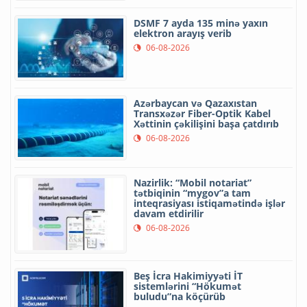
DSMF 7 ayda 135 minə yaxın
elektron arayış verib
06-08-2026
Azərbaycan və Qazaxıstan
Transxəzər Fiber-Optik Kabel
Xəttinin çəkilişini başa çatdırıb
06-08-2026
Nazirlik: “Mobil notariat”
tətbiqinin “mygov”a tam
inteqrasiyası istiqamətində işlər
davam etdirilir
06-08-2026
Beş İcra Hakimiyyəti İT
sistemlərini “Hökumət
buludu”na köçürüb