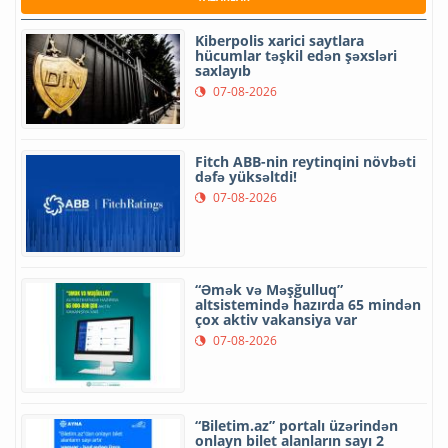
Kiberpolis xarici saytlara
hücumlar təşkil edən şəxsləri
saxlayıb
07-08-2026
Fitch ABB-nin reytinqini növbəti
dəfə yüksəltdi!
07-08-2026
“Əmək və Məşğulluq”
altsistemində hazırda 65 mindən
çox aktiv vakansiya var
07-08-2026
“Biletim.az” portalı üzərindən
onlayn bilet alanların sayı 2