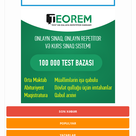
SON XƏBƏR
POPULYAR
YAZARLAR