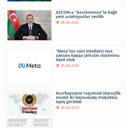
AZCON-a "Azərkosmos"la bağlı
yeni səlahiyyətlər verilib
06-08-2026
“Meta”nın süni intellekti test
zamanı başqa şirkətin sisteminə
daxil olub
06-08-2026
Azərbaycanın rəqəmsal idarəçilik
model iki beynəlxalq mükafata
layiq görülüb
06-08-2026