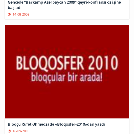
Gəncədə “Barkamp Azərbaycan 2009” qeyri-konfransı öz işinə
başladı
14-08-2009
Bloqçu Rüfət Əhmədzadə «Bloqosfer-2010»dan yazdı
16-09-2010