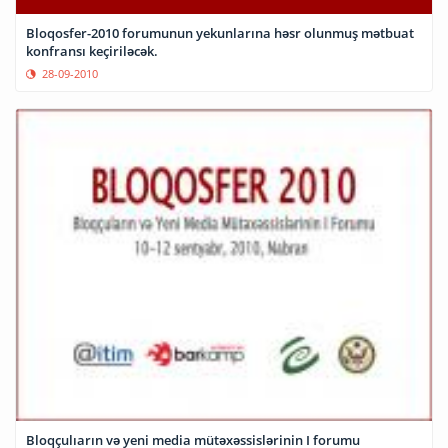
Bloqosfer-2010 forumunun yekunlarına həsr olunmuş mətbuat
konfransı keçiriləcək.
28-09-2010
Bloqçulıarın və yeni media mütəxəssislərinin I forumu