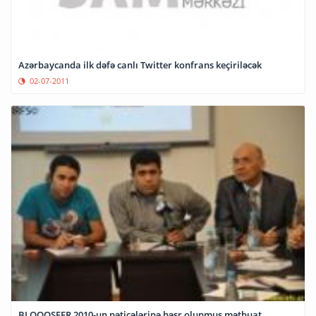
Azərbaycanda ilk dəfə canlı Twitter konfrans keçiriləcək
02-07-2011
BLOQOSFER 2010-un nəticələrinə həsr olunmuş mətbuat