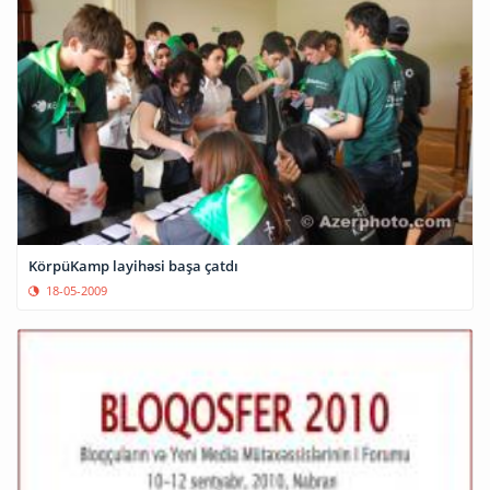
KörpüKamp layihəsi başa çatdı
18-05-2009