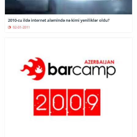
2010-cu ildə internet aləmində nə kimi yeniliklər oldu?
02-01-2011