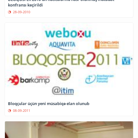
konfransı keçirildi
28-09-2010
Bloqçular üçün yeni müsabiqə elan olunub
08-09-2011