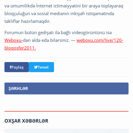
və ümumilikdə İnternet ictimaiyyətini bir araya toplayaraq
bloqçuluğun və sosial medianın inkişafı istiqamətində
təkliflər hazırlamaqdır.
Forumun bütün gedişatı ilə bağlı videogörüntünü isə
Weboxu-
dan əldə edə bilərsiniz. —
weboxu.com/live/120-
bloqosfer2011.
Paylaş
Tweet
ŞƏRHLƏR
OXŞAR XƏBƏRLƏR