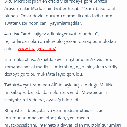
3-cü Microblogdan ən effektiv istifadəyə görə Strateji
Araşdırmalar Mərkəzinin twitter hesabı @Sam_baku təltif
olundu. Onlar dövlət qurumu olaraq ilk dəfə tədbirlərini
Twitter üzərindən canlı yayımlamışdılar.
4-cü isə Fərid Hajiyev adlı bloger təltif olundu. O,
regionlardan olan ən aktiv blog yazarı olaraq bu mükafatı
aldı —
www.fhajiyev.com/
.
5-ci mükafatı isə Aznetdə xeyli məşhur olan Aztwi.com:
komanda sosial media — microblogingin inkişafına verdiyi
dəstəyə görə bu mükafata layiq görüldü.
Tədbirdə eyni zamanda AİF-in təşkilatçısı olduğu MilliNet
müsabiqəsi barədə də məlumat verildi. Müsabiqənin
sentyabrın 15-də başlayacağı bildirildi.
Bloqosfer – bloqçular və yeni media mütəxəssisləri
forumunun məqsədi bloqçuları, yeni media
mütəxəssislərini, İnternetə aidiyyatı olan müxtəlif qurumları