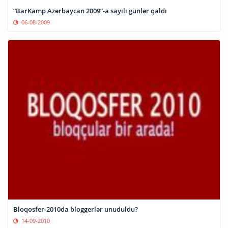
“BarKamp Azərbaycan 2009”-a sayılı günlər qaldı
06-08-2009
Bloqosfer-2010da bloggerlər unuduldu?
14-09-2010