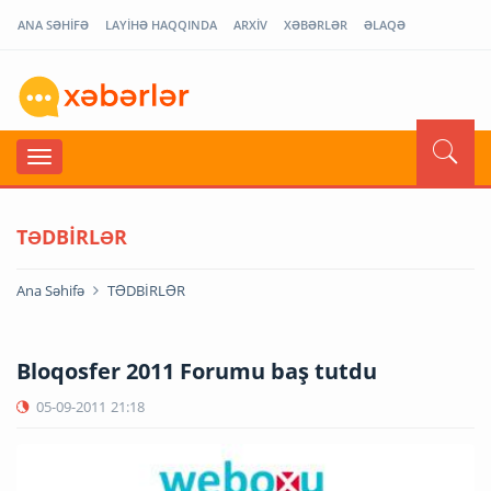
ANA SƏHİFƏ
LAYİHƏ HAQQINDA
ARXİV
XƏBƏRLƏR
ƏLAQƏ
TƏDBİRLƏR
Ana Səhifə
TƏDBİRLƏR
Bloqosfer 2011 Forumu baş tutdu
05-09-2011
21:18