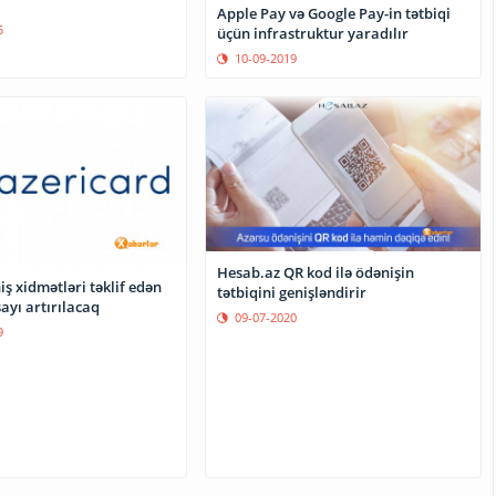
Apple Pay və Google Pay-in tətbiqi
5
üçün infrastruktur yaradılır
10-09-2019
Hesab.az QR kod ilə ödənişin
ş xidmətləri təklif edən
tətbiqini genişləndirir
ayı artırılacaq
09-07-2020
9