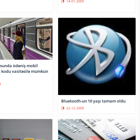
14-01-2009
sunda ödəniş mobil
R kodu vasitəsilə mümkün
3
Bluetooth-un 10 yaşı tamam oldu
22-12-2008