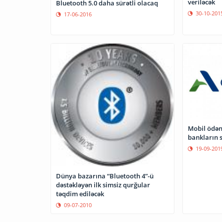
veriləcək
Bluetooth 5.0 daha sürətli olacaq
30-10-201
17-06-2016
Mobil ödəni
bankların s
19-09-201
Dünya bazarına “Bluetooth 4”-ü
dəstəkləyən ilk simsiz qurğular
təqdim ediləcək
09-07-2010