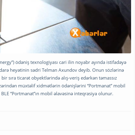
nergy”) ödəniş texnologiyası cari ilin noyabr ayında istifadəyə
 idarə heyətinin sədri Telman Axundov deyib. Onun sözlərinə
n bir sıra ticarət obyektlərində alış-veriş edərkən təmassız
üzərindən müxtəlif xidmətlərin ödənişlərini “Portmanat” mobil
BLE “Portmanat”ın mobil əlavəsinə inteqrasiya olunur.