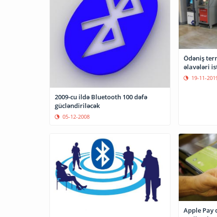
Ödəniş ter
əlavələri i
19-11-201
2009-cu ildə Bluetooth 100 dəfə
gücləndiriləcək
05-12-2008
Apple Pay d