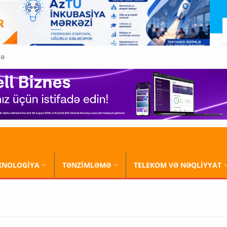
QƏ
XNOLOGİYA
TƏNZİMLƏMƏ
TELEKOM VƏ NƏQLİYYAT