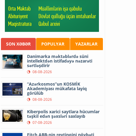
SON XƏBƏR
POPULYAR
YAZARLAR
Danimarka məktəblərdə süni
intellektdən istifadəyə nəzarəti
sərtləşdirir
08-08-2026
“Azərkosmos”un KOSMİK
Akademiyası mükafata layiq
görülüb
08-08-2026
Kiberpolis xarici saytlara hücumlar
təşkil edən şəxsləri saxlayıb
07-08-2026
Fitch ABB-nin reytinqini növbəti