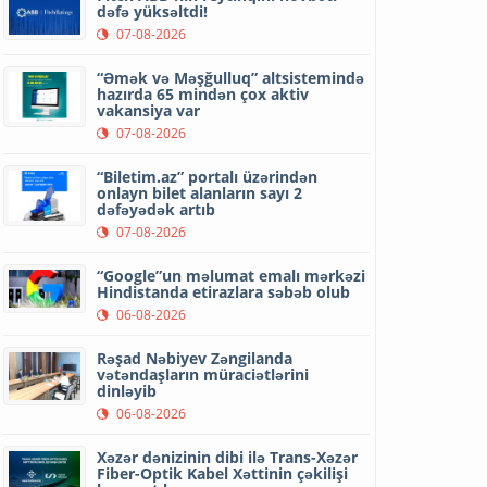
dəfə yüksəltdi!
07-08-2026
“Əmək və Məşğulluq” altsistemində
hazırda 65 mindən çox aktiv
vakansiya var
07-08-2026
“Biletim.az” portalı üzərindən
onlayn bilet alanların sayı 2
dəfəyədək artıb
07-08-2026
“Google”un məlumat emalı mərkəzi
Hindistanda etirazlara səbəb olub
06-08-2026
Rəşad Nəbiyev Zəngilanda
vətəndaşların müraciətlərini
dinləyib
06-08-2026
Xəzər dənizinin dibi ilə Trans-Xəzər
Fiber-Optik Kabel Xəttinin çəkilişi