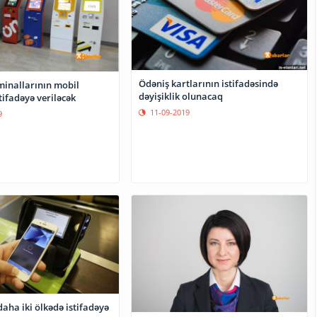
Ödəniş kartlarının istifadəsində
minallarının mobil
dəyişiklik olunacaq
stifadəyə veriləcək
11-09-2019
9
aha iki ölkədə istifadəyə