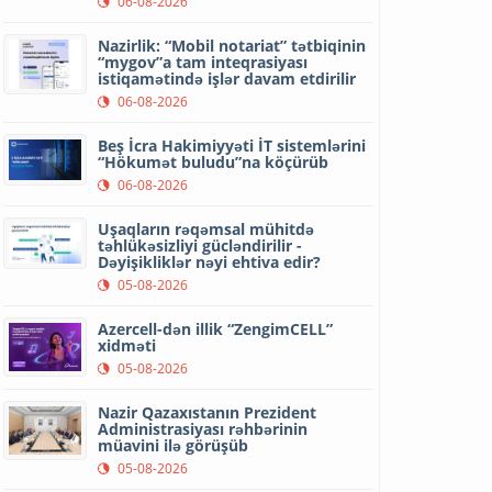
06-08-2026
Nazirlik: “Mobil notariat” tətbiqinin
“mygov”a tam inteqrasiyası
istiqamətində işlər davam etdirilir
06-08-2026
Beş İcra Hakimiyyəti İT sistemlərini
“Hökumət buludu”na köçürüb
06-08-2026
Uşaqların rəqəmsal mühitdə
təhlükəsizliyi gücləndirilir -
Dəyişikliklər nəyi ehtiva edir?
05-08-2026
Azercell-dən illik “ZengimCELL”
xidməti
05-08-2026
Nazir Qazaxıstanın Prezident
Administrasiyası rəhbərinin
müavini ilə görüşüb
05-08-2026