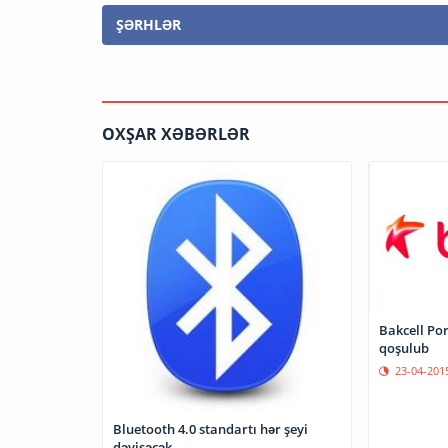
ŞƏRHLƏR
OXŞAR XƏBƏRLƏR
Bakcell Po
qoşulub
23-04-201
Bluetooth 4.0 standartı hər şeyi
dəyişəcək