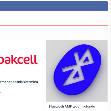
rtmanat ödəniş sisteminə
5
Bluetooth AMP təqdim olundu