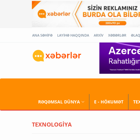
ANA SƏHİFƏ
LAYİHƏ HAQQINDA
ARXİV
XƏBƏRLƏR
ƏLA
RƏQƏMSAL DÜNYA
E - HÖKUMƏT
TE
TEXNOLOGİYA