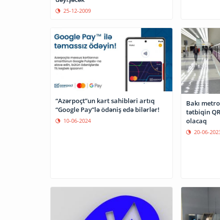
25-12-2009
“Azərpoçt”un kart sahibləri artıq
Bakı metro
“Google Pay”lə ödəniş edə bilərlər!
tətbiqin Q
olacaq
10-06-2024
20-06-202