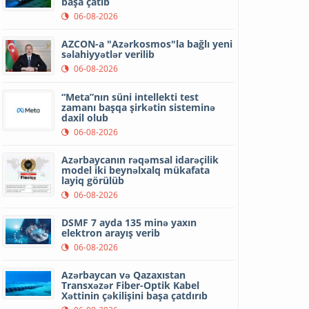
başa çatıb
06-08-2026
AZCON-a "Azərkosmos"la bağlı yeni
səlahiyyətlər verilib
06-08-2026
“Meta”nın süni intellekti test
zamanı başqa şirkətin sisteminə
daxil olub
06-08-2026
Azərbaycanın rəqəmsal idarəçilik
model iki beynəlxalq mükafata
layiq görülüb
06-08-2026
DSMF 7 ayda 135 minə yaxın
elektron arayış verib
06-08-2026
Azərbaycan və Qazaxıstan
Transxəzər Fiber-Optik Kabel
Xəttinin çəkilişini başa çatdırıb