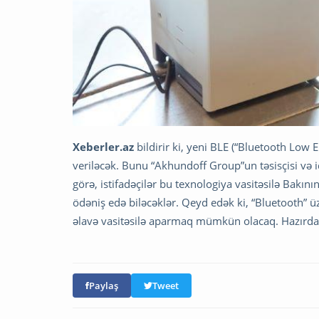
Xeberler.az
bildirir ki, yeni BLE (“Bluetooth Low E
veriləcək. Bunu “Akhundoff Group”un təsisçisi və
görə, istifadəçilər bu texnologiya vasitəsilə Bakını
ödəniş edə biləcəklər. Qeyd edək ki, “Bluetooth” 
əlavə vasitəsilə aparmaq mümkün olacaq. Hazırda 
Paylaş
Tweet