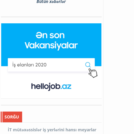
Bütün xəbərlər
SORĞU
İT mütəxəssislər iş yerlərini hansı meyarlar