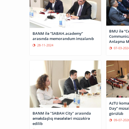
BMU ilə “Ce
BANM ilə “SABAH.academy”
Communica
arasında memorandum imzalanıb
Anlaşma M
28-11-2024
07-03-202
AzTU koma
Day” müsab
BANM ilə "SABAH City" arasında
görülüb
əməkdaşlıq məsələləri müzakirə
09-07-202
edilib