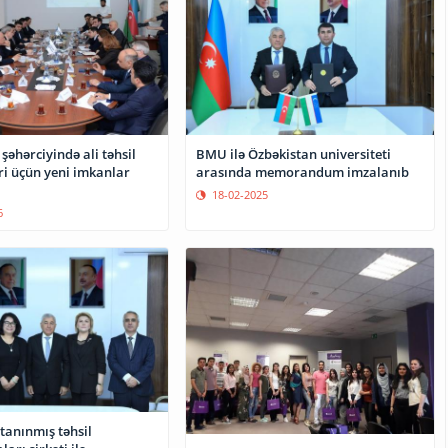
şəhərciyində ali təhsil
BMU ilə Özbəkistan universiteti
ri üçün yeni imkanlar
arasında memorandum imzalanıb
18-02-2025
6
tanınmış təhsil