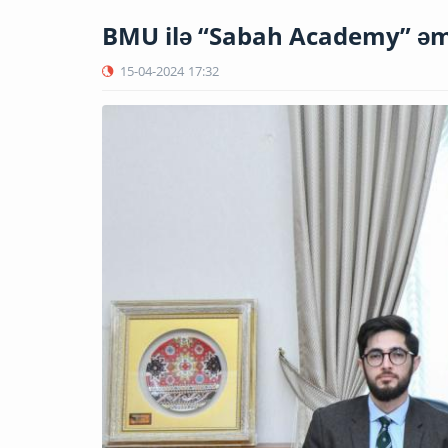
BMU ilə “Sabah Academy” əm
15-04-2024
17:32