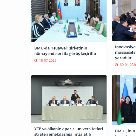
İnnovasiya 
BMU-da “Huawei” şirkətinin
müəssisələ
nümayəndələri ilə görüş keçirilib
yaradılır
18-07-2025
30-04-202
YTP və ölkənin aparıcı universitetləri
BMU Çinin 
strateji əməkdaşlığa imza atıb