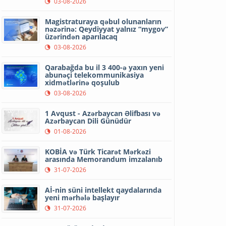
03-08-2026
Magistraturaya qəbul olunanların
nəzərinə: Qeydiyyat yalnız “mygov”
üzərindən aparılacaq
03-08-2026
Qarabağda bu il 3 400-ə yaxın yeni
abunəçi telekommunikasiya
xidmətlərinə qoşulub
03-08-2026
1 Avqust - Azərbaycan Əlifbası və
Azərbaycan Dili Günüdür
01-08-2026
KOBİA və Türk Ticarət Mərkəzi
arasında Memorandum imzalanıb
31-07-2026
Aİ-nin süni intellekt qaydalarında
yeni mərhələ başlayır
31-07-2026