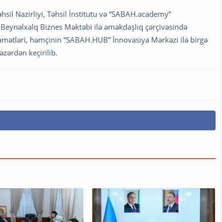
sil Nazirliyi, Təhsil İnstitutu və “SABAH.academy”
 Beynəlxalq Biznes Məktəbi ilə əməkdaşlıq çərçivəsində
iqamətləri, həmçinin “SABAH.HUB” İnnovasiya Mərkəzi ilə birgə
əzərdən keçirilib.