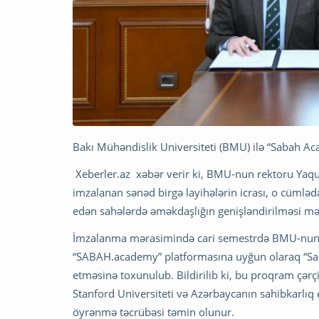
Bakı Mühəndislik Universiteti (BMU) ilə “Saba
Xeberler.az xəbər verir ki, BMU-nun rektoru Yaq
imzalanan sənəd birgə layihələrin icrası, o cümlə
edən sahələrdə əməkdaşlığın genişləndirilməsi mə
İmzalanma mərasimində cari semestrdə BMU-nun 
“SABAH.academy” platformasına uyğun olaraq “Sah
etməsinə toxunulub. Bildirilib ki, bu proqram çərç
Stanford Universiteti və Azərbaycanın sahibkarlıq 
öyrənmə təcrübəsi təmin olunur.