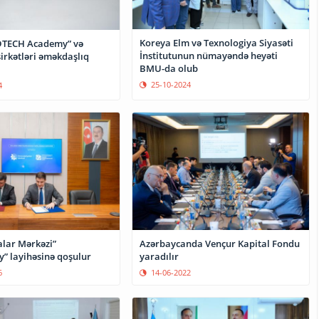
Koreya Elm və Texnologiya Siyasəti
IDTECH Academy” və
İnstitutunun nümayəndə heyəti
irkətləri əməkdaşlıq
BMU-da olub
25-10-2024
4
alar Mərkəzi”
Azərbaycanda Vençur Kapital Fondu
y” layihəsinə qoşulur
yaradılır
6
14-06-2022