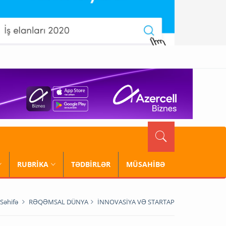
RUBRİKA
TƏDBİRLƏR
MÜSAHİBƏ
Səhifə
RƏQƏMSAL DÜNYA
İNNOVASİYA VƏ STARTAP