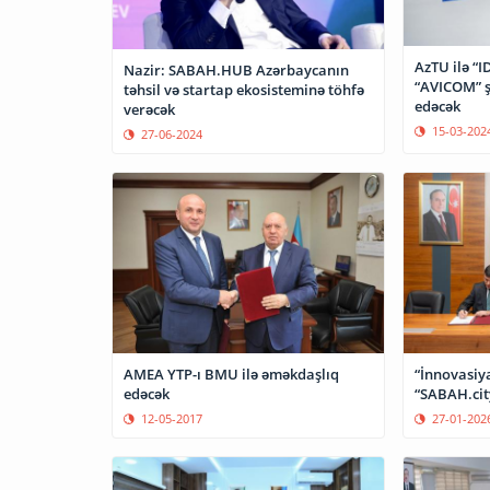
AzTU ilə “
Nazir: SABAH.HUB Azərbaycanın
“AVICOM” ş
təhsil və startap ekosisteminə töhfə
edəcək
verəcək
15-03-202
27-06-2024
AMEA YTP-ı BMU ilə əməkdaşlıq
“İnnovasiy
edəcək
“SABAH.cit
12-05-2017
27-01-202