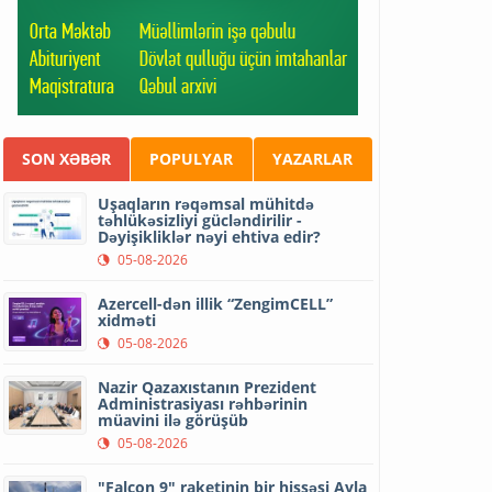
SON XƏBƏR
POPULYAR
YAZARLAR
Uşaqların rəqəmsal mühitdə
təhlükəsizliyi gücləndirilir -
Dəyişikliklər nəyi ehtiva edir?
05-08-2026
Azercell-dən illik “ZengimCELL”
xidməti
05-08-2026
Nazir Qazaxıstanın Prezident
Administrasiyası rəhbərinin
müavini ilə görüşüb
05-08-2026
"Falcon 9" raketinin bir hissəsi Ayla