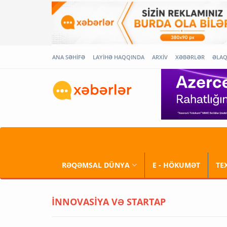
ANA SƏHİFƏ
LAYİHƏ HAQQINDA
ARXİV
XƏBƏRLƏR
ƏLA
RƏQƏMSAL DÜNYA
E - HÖKUMƏT
TE
İNNOVASİYA VƏ STARTAP