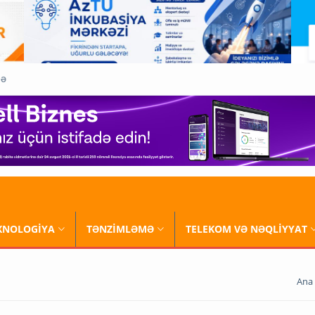
QƏ
XNOLOGİYA
TƏNZİMLƏMƏ
TELEKOM VƏ NƏQLİYYAT
Ana 