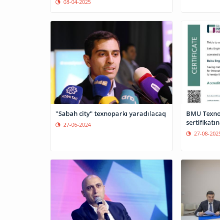
08-04-2025
BMU Texnop
"Sabah city" texnoparkı yaradılacaq
sertifikatı
27-06-2024
27-08-202