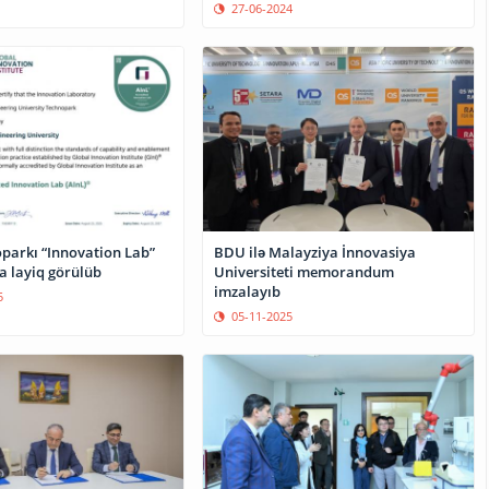
27-06-2024
arkı “Innovation Lab”
BDU ilə Malayziya İnnovasiya
na layiq görülüb
Universiteti memorandum
imzalayıb
5
05-11-2025