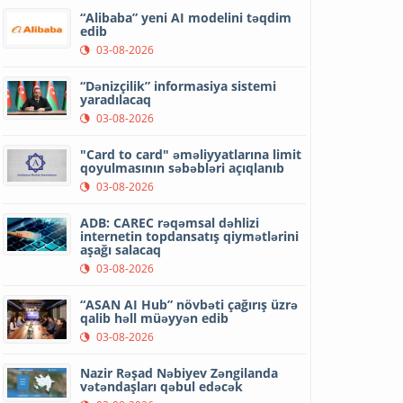
“Alibaba” yeni AI modelini təqdim
edib
03-08-2026
“Dənizçilik” informasiya sistemi
yaradılacaq
03-08-2026
"Card to card" əməliyyatlarına limit
qoyulmasının səbəbləri açıqlanıb
03-08-2026
ADB: CAREC rəqəmsal dəhlizi
internetin topdansatış qiymətlərini
aşağı salacaq
03-08-2026
“ASAN AI Hub” növbəti çağırış üzrə
qalib həll müəyyən edib
03-08-2026
Nazir Rəşad Nəbiyev Zəngilanda
vətəndaşları qəbul edəcək