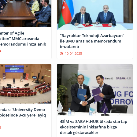
nter of Agile
“Bayraktar Teknoloji Azərbaycan”
tion” MMC arasında
ilə BMU arasında memorandum
emorandumu imzalanıb
imzalanıb
4
10-04-2025
ndası “University Demo
iqəsində 3-cü yerə layiq
4SİM və SABAH.HUB ölkədə startap
ekosisteminin inkişafına birgə
6
dəstək göstərəcəklər