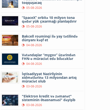
toqquşacaq
05-08-2026
“SpaceX” orbitə 10 milyon tona
qədər yük çıxarmağı planlaşdırır
05-08-2026
Bakcell rouminqi ilə yay tətilində
dünyanı kəşf et
04-08-2026
Vətəndaşlar “mygov” üzərindən
FHN-ə müraciət edə biləcəklər
04-08-2026
İqtisadiyyat Nazirliyinin
xidmətlərinə 13 milyondan artıq
müraciət olub
03-08-2026
"Elektron kredit və zəmanət"
sisteminin Əsasnaməsi" dəyişib
03-08-2026