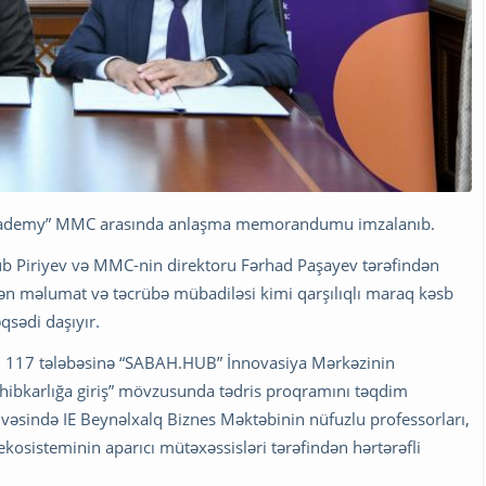
h Academy” MMC arasında anlaşma memorandumu imzalanıb.
ub Piriyev və MMC-nin direktoru Fərhad Paşayev tərəfindən
dən məlumat və təcrübə mübadiləsi kimi qarşılıqlı maraq kəsb
qsədi daşıyır.
117 tələbəsinə “SABAH.HUB” İnnovasiya Mərkəzinin
ibkarlığa giriş” mövzusunda tədris proqramını təqdim
ivəsində IE Beynəlxalq Biznes Məktəbinin nüfuzlu professorları,
ekosisteminin aparıcı mütəxəssisləri tərəfindən hərtərəfli