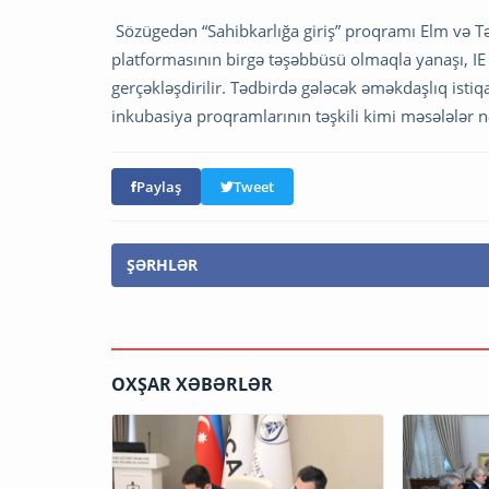
Sözügedən “Sahibkarlığa giriş” proqramı Elm və Təh
platformasının birgə təşəbbüsü olmaqla yanaşı, IE
gerçəkləşdirilir. Tədbirdə gələcək əməkdaşlıq ist
inkubasiya proqramlarının təşkili kimi məsələlər n
Paylaş
Tweet
ŞƏRHLƏR
OXŞAR XƏBƏRLƏR