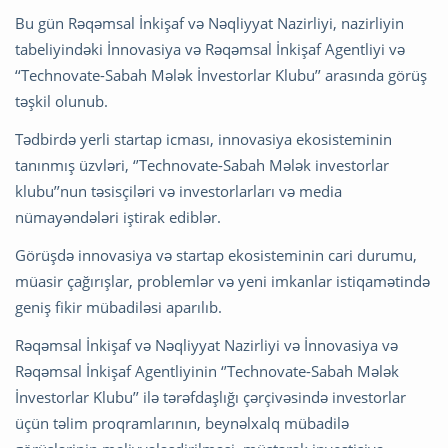
Bu gün Rəqəmsal İnkişaf və Nəqliyyat Nazirliyi, nazirliyin
tabeliyindəki İnnovasiya və Rəqəmsal İnkişaf Agentliyi və
‘‘Technovate-Sabah Mələk İnvestorlar Klubu’’ arasında görüş
təşkil olunub.
Tədbirdə yerli startap icması, innovasiya ekosisteminin
tanınmış üzvləri, ‘’Technovate-Sabah Mələk investorlar
klubu’’nun təsisçiləri və investorlarları və media
nümayəndələri iştirak ediblər.
Görüşdə innovasiya və startap ekosisteminin cari durumu,
müasir çağırışlar, problemlər və yeni imkanlar istiqamətində
geniş fikir mübadiləsi aparılıb.
Rəqəmsal İnkişaf və Nəqliyyat Nazirliyi və İnnovasiya və
Rəqəmsal İnkişaf Agentliyinin ‘’Technovate-Sabah Mələk
İnvestorlar Klubu’’ ilə tərəfdaşlığı çərçivəsində investorlar
üçün təlim proqramlarının, beynəlxalq mübadilə