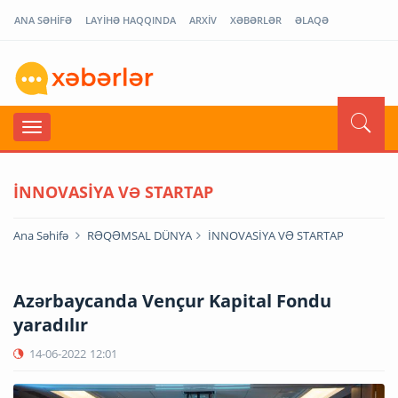
ANA SƏHİFƏ
LAYİHƏ HAQQINDA
ARXİV
XƏBƏRLƏR
ƏLAQƏ
İNNOVASİYA VƏ STARTAP
Ana Səhifə
RƏQƏMSAL DÜNYA
İNNOVASİYA VƏ STARTAP
Azərbaycanda Vençur Kapital Fondu
yaradılır
14-06-2022
12:01