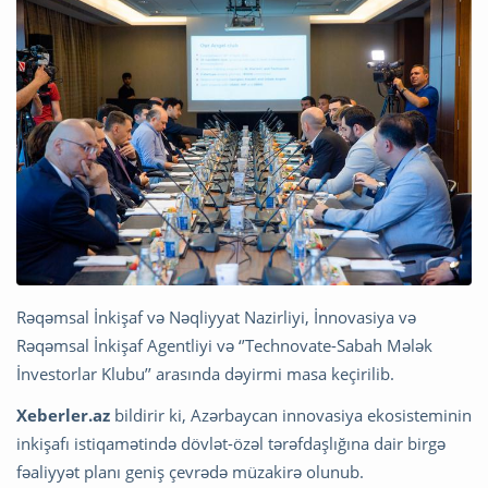
Rəqəmsal İnkişaf və Nəqliyyat Nazirliyi, İnnovasiya və
Rəqəmsal İnkişaf Agentliyi və ‘’Technovate-Sabah Mələk
İnvestorlar Klubu’’ arasında dəyirmi masa keçirilib.
Xeberler.az
bildirir ki, Azərbaycan innovasiya ekosisteminin
inkişafı istiqamətində dövlət-özəl tərəfdaşlığına dair birgə
fəaliyyət planı geniş çevrədə müzakirə olunub.