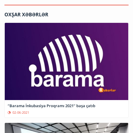
OXŞAR XƏBƏRLƏR
‘’Barama İnkubasiya Proqramı 2021’’ başa çatıb
02-06-2021