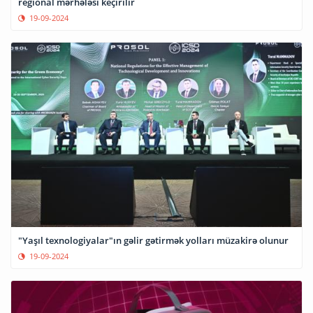
regional mərhələsi keçirilir
19-09-2024
"Yaşıl texnologiyalar"ın gəlir gətirmək yolları müzakirə olunur
19-09-2024