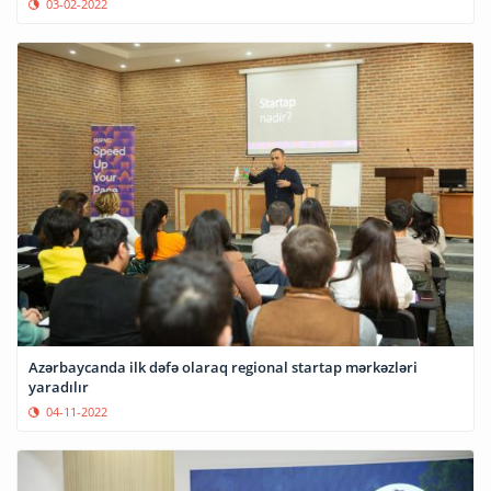
03-02-2022
Azərbaycanda ilk dəfə olaraq regional startap mərkəzləri
yaradılır
04-11-2022