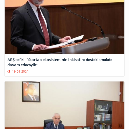
ABŞ səfiri: "Startap ekosisteminin inkişafını dəstəkləməkdə
davam edəcəyik"
19-09-2024