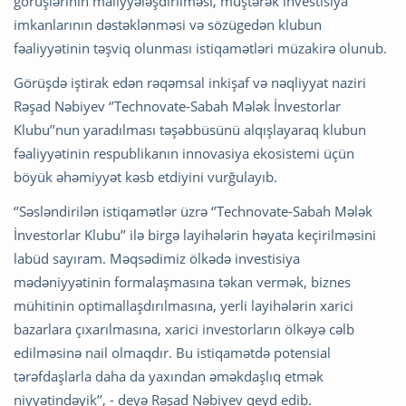
görüşlərinin maliyyələşdirilməsi, müştərək investisiya
imkanlarının dəstəklənməsi və sözügedən klubun
fəaliyyətinin təşviq olunması istiqamətləri müzakirə olunub.
Görüşdə iştirak edən rəqəmsal inkişaf və nəqliyyat naziri
Rəşad Nəbiyev ‘’Technovate-Sabah Mələk İnvestorlar
Klubu’’nun yaradılması təşəbbüsünü alqışlayaraq klubun
fəaliyyətinin respublikanın innovasiya ekosistemi üçün
böyük əhəmiyyət kəsb etdiyini vurğulayıb.
‘’Səsləndirilən istiqamətlər üzrə ‘’Technovate-Sabah Mələk
İnvestorlar Klubu’’ ilə birgə layihələrin həyata keçirilməsini
labüd sayıram. Məqsədimiz ölkədə investisiya
mədəniyyətinin formalaşmasına təkan vermək, biznes
mühitinin optimallaşdırılmasına, yerli layihələrin xarici
bazarlara çıxarılmasına, xarici investorların ölkəyə cəlb
edilməsinə nail olmaqdır. Bu istiqamətdə potensial
tərəfdaşlarla daha da yaxından əməkdaşlıq etmək
niyyətindəyik’’, - deyə Rəşad Nəbiyev qeyd edib.