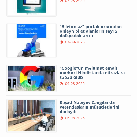
07-08-2026
“Biletim.az” portalı üzərindən
onlayn bilet alanların sayı 2
dəfəyədək artıb
07-08-2026
“Google”un məlumat emalı
mərkəzi Hindistanda etirazlara
səbəb olub
06-08-2026
Rəşad Nəbiyev Zəngilanda
vətəndaşların müraciətlərini
dinləyib
06-08-2026