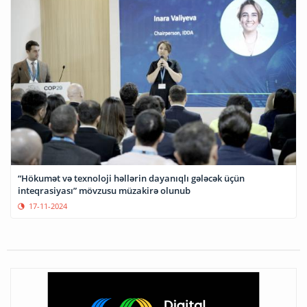
“Hökumət və texnoloji həllərin dayanıqlı gələcək üçün
inteqrasiyası” mövzusu müzakirə olunub
17-11-2024