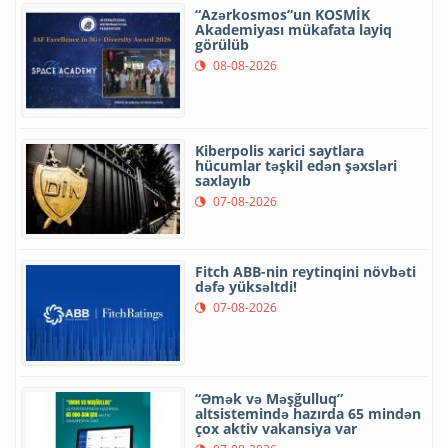
“Azərkosmos”un KOSMİK
Akademiyası mükafata layiq
görülüb
08-08-2026
Kiberpolis xarici saytlara
hücumlar təşkil edən şəxsləri
saxlayıb
07-08-2026
Fitch ABB-nin reytinqini növbəti
dəfə yüksəltdi!
07-08-2026
“Əmək və Məşğulluq”
altsistemində hazırda 65 mindən
çox aktiv vakansiya var