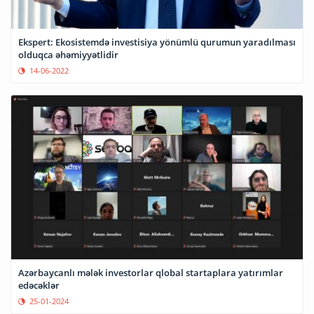
Ekspert: Ekosistemdə investisiya yönümlü qurumun yaradılması
olduqca əhəmiyyətlidir
14-06-2022
Azərbaycanlı mələk investorlar qlobal startaplara yatırımlar
edəcəklər
25-01-2024