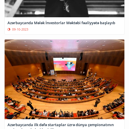
Azərbaycanda Mələk İnvestorlar Məktəbi fəaliyyətə başlayıb
09-10-2023
Azərbaycanda ilk dəfə startaplar üzrə dünya çempionatının