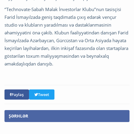
‘’Technovate-Sabah Mələk İnvestorlar Klubu’’nun təsisçisi
Fərid İsmayılzadə geniş təqdimatla çıxış edərək vençur
studio və klubların yaradılması və dəstəklənməsinin
əhəmiyyətini önə çəkib. Klubun fəaliyyətindən danışan Fərid
İsmayılzadə Azərbaycan, Gürcüstan və Orta Asiyada həyata
keçirilən layihələrdən, ilkin inkişaf fazasında olan startaplara
göstərilən toxum maliyyəşməsindən və beynəlxalq
əməkdaşlıqdan danışıb.
Paylaş
Tweet
ŞƏRHLƏR