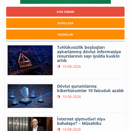
SON XƏBƏR
POPULYAR
YAZARLAR
Təhlükəsizlik boşluqları
aşkarlanmış dövlət informasiya
resurslarının sayı iyulda kəskin
artıb
10-08-2026
Dövlət qurumlarına
kiberhücumlar 10 faizədək azalıb
10-08-2026
İnternet qiymətləri niyə
bahalaşır? – Müsahibə
10-08-2026