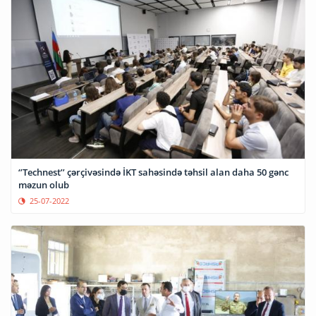
‘’Technest’’ çərçivəsində İKT sahəsində təhsil alan daha 50 gənc
məzun olub
25-07-2022