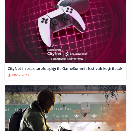
CityNet-in əsas tərəfdaşlığı ilə GameSummit festivalı keçiriləcək
08-12-2023