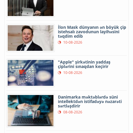
İlon Mask dünyanın ən böyük çip
istehsalı zavodunun layihəsini
təqdim edib
10-08-2026
"Apple" şirkətinin yaddaş
çiplərini sınaqdan keçirir
10-08-2026
Danimarka məktəblərdə süni
intellektdən istifadəyə nəzarəti
sərtləşdirir
08-08-2026