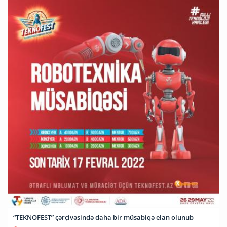
“TEKNOFEST” çərçivəsində daha bir müsabiqə elan olunub