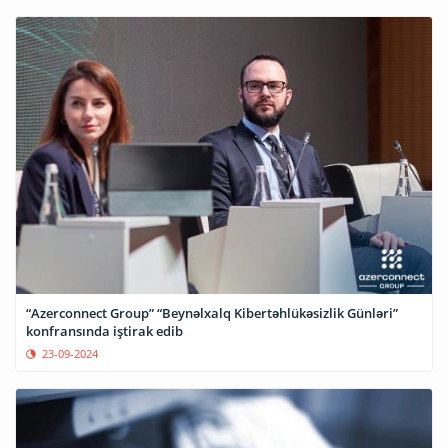
“Azerconnect Group” “Beynəlxalq Kibertəhlükəsizlik Günləri”
konfransında iştirak edib
23-09-2024