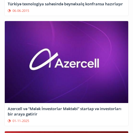
Türkiyə texnologiya sahəsində beynəlxalq konfransa hazırlaşır
06-06-2015
Azercell və “Mələk İnvestorlar Məktəbi” startap və investorları
bir araya gətirir
01-11-2025