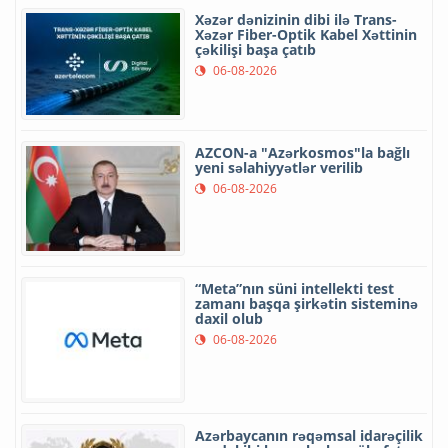
Xəzər dənizinin dibi ilə Trans-
Xəzər Fiber-Optik Kabel Xəttinin
çəkilişi başa çatıb
06-08-2026
AZCON-a "Azərkosmos"la bağlı
yeni səlahiyyətlər verilib
06-08-2026
“Meta”nın süni intellekti test
zamanı başqa şirkətin sisteminə
daxil olub
06-08-2026
Azərbaycanın rəqəmsal idarəçilik