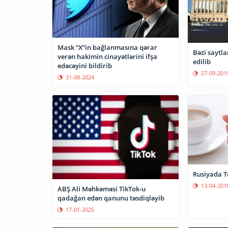
Mask “X”in bağlanmasına qərar
Bəzi saytla
verən hakimin cinayətlərini ifşa
edilib
edəcəyini bildirib
27-09-201
31-08-2024
Rusiyada T
13-04-201
ABŞ Ali Məhkəməsi TikTok-u
qadağan edən qanunu təsdiqləyib
17-01-2025