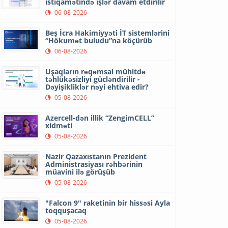
istiqamətində işlər davam etdirilir
06-08-2026
Beş İcra Hakimiyyəti İT sistemlərini
“Hökumət buludu”na köçürüb
06-08-2026
Uşaqların rəqəmsal mühitdə
təhlükəsizliyi gücləndirilir -
Dəyişikliklər nəyi ehtiva edir?
05-08-2026
Azercell-dən illik “ZengimCELL”
xidməti
05-08-2026
Nazir Qazaxıstanın Prezident
Administrasiyası rəhbərinin
müavini ilə görüşüb
05-08-2026
"Falcon 9" raketinin bir hissəsi Ayla
toqquşacaq
05-08-2026