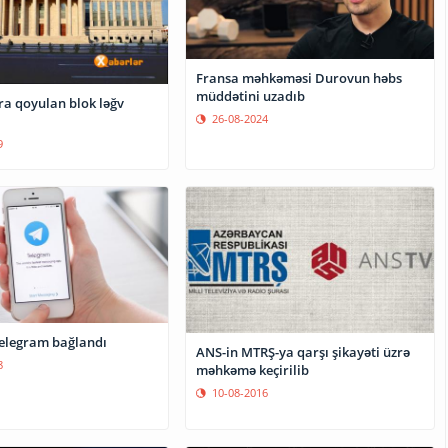
Fransa məhkəməsi Durovun həbs
müddətini uzadıb
ra qoyulan blok ləğv
26-08-2024
9
elegram bağlandı
ANS-in MTRŞ-ya qarşı şikayəti üzrə
8
məhkəmə keçirilib
10-08-2016