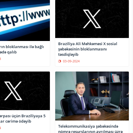
Braziliya Ali Məhkəməsi X sosial
rın bloklanması ilə bağlı
şəbəkəsinin bloklanmasını
ədə qalıb
təsdiqləyib
8
03-09-2024
bərpası üçün Braziliyaya 5
lar cərimə ödəyib
Telekommunikasiya şəbəkəsində
4
nömrə resurslarının ayrılması üzrə