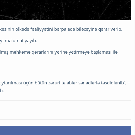
əsinin ölkədə fəaliyyətini bərpa edə biləcəyinə qərar verib.
liyi məlumat yayıb.
rılmış məhkəmə qərarlarını yerinə yetirməyə başlaması ilə
ytarılması üçün bütün zəruri tələblər sənədlərlə təsdiqlənib”, –
b.