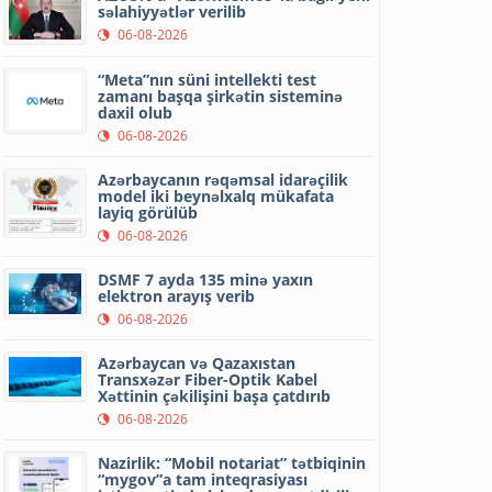
səlahiyyətlər verilib
06-08-2026
“Meta”nın süni intellekti test
zamanı başqa şirkətin sisteminə
daxil olub
06-08-2026
Azərbaycanın rəqəmsal idarəçilik
model iki beynəlxalq mükafata
layiq görülüb
06-08-2026
DSMF 7 ayda 135 minə yaxın
elektron arayış verib
06-08-2026
Azərbaycan və Qazaxıstan
Transxəzər Fiber-Optik Kabel
Xəttinin çəkilişini başa çatdırıb
06-08-2026
Nazirlik: “Mobil notariat” tətbiqinin
“mygov”a tam inteqrasiyası