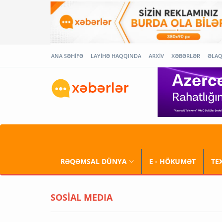
ANA SƏHİFƏ
LAYİHƏ HAQQINDA
ARXİV
XƏBƏRLƏR
ƏLA
RƏQƏMSAL DÜNYA
E - HÖKUMƏT
TE
SOSİAL MEDIA