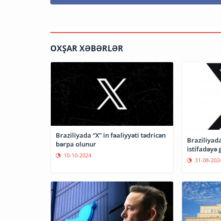
OXŞAR XƏBƏRLƏR
Braziliyada “X” in fəaliyyəti tədricən
Braziliyad
bərpa olunur
istifadəyə 
10-10-2024
31-08-202