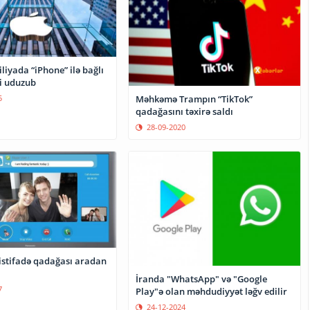
liyada “iPhone” ilə bağlı
 uduzub
Məhkəmə Trampın “TikTok”
5
qadağasını təxirə saldı
28-09-2020
istifadə qadağası aradan
İranda "WhatsApp" və "Google
7
Play"ə olan məhdudiyyət ləğv edilir
24-12-2024