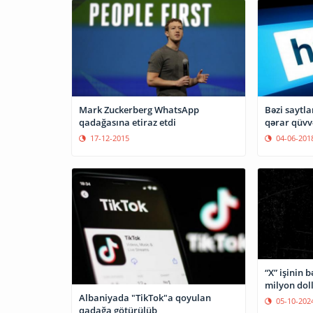
Mark Zuckerberg WhatsApp
Bəzi saytla
qadağasına etiraz etdi
qərar qüvv
17-12-2015
04-06-201
“X” işinin 
milyon dol
Albaniyada "TikTok"a qoyulan
05-10-202
qadağa götürülüb