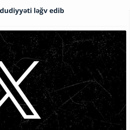
udiyyəti ləğv edib