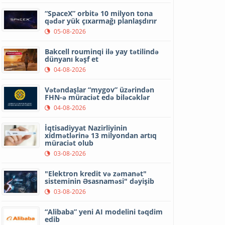
“SpaceX” orbitə 10 milyon tona
qədər yük çıxarmağı planlaşdırır
05-08-2026
Bakcell rouminqi ilə yay tətilində
dünyanı kəşf et
04-08-2026
Vətəndaşlar “mygov” üzərindən
FHN-ə müraciət edə biləcəklər
04-08-2026
İqtisadiyyat Nazirliyinin
xidmətlərinə 13 milyondan artıq
müraciət olub
03-08-2026
"Elektron kredit və zəmanət"
sisteminin Əsasnaməsi" dəyişib
03-08-2026
“Alibaba” yeni AI modelini təqdim
edib