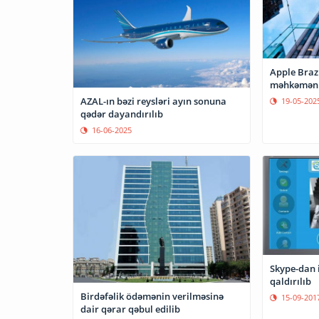
Apple Brazi
məhkəməni
AZAL-ın bəzi reysləri ayın sonuna
19-05-202
qədər dayandırılıb
16-06-2025
Skype-dan 
qaldırılıb
Birdəfəlik ödəmənin verilməsinə
15-09-201
dair qərar qəbul edilib