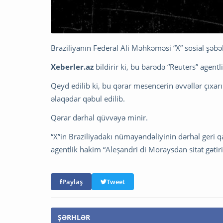
Braziliyanın Federal Ali Məhkəməsi “X” sosial şəbək
Xeberler.az
bildirir ki, bu barədə “Reuters” agent
Qeyd edilib ki, bu qərar mesencerin əvvəllər çıxa
əlaqədar qəbul edilib.
Qərar dərhal qüvvəyə minir.
“X”in Braziliyadakı nümayəndəliyinin dərhal geri qa
agentlik hakim “Aleşandri di Moraysdan sitat gətiri
Paylaş
Tweet
ŞƏRHLƏR