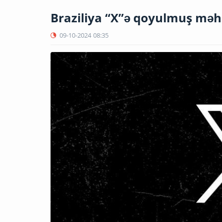
Braziliya “X”ə qoyulmuş məhd
09-10-2024
08:35