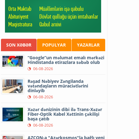
SON XƏBƏR
POPULYAR
YAZARLAR
“Google”un məlumat emalı mərkəzi
Hindistanda etirazlara səbəb olub
06-08-2026
Rəşad Nəbiyev Zəngilanda
vətəndaşların müraciətlərini
dinləyib
06-08-2026
Xəzər dənizinin dibi ilə Trans-Xəzər
Fiber-Optik Kabel Xəttinin çəkilişi
başa çatıb
06-08-2026
AZCON-a "Azərkosmos"la bağlı yeni