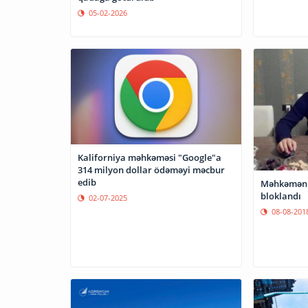
05-02-2026
Kaliforniya məhkəməsi "Google"a
314 milyon dollar ödəməyi məcbur
edib
Məhkəmənin
bloklandı
02-07-2025
08-08-201