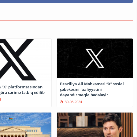
Braziliya Ali Məhkəməsi “X” sosial
a “X” platformsasından
şəbəkəsini fəaliyyətini
görə cərimə tətbiq edilib
dayandırmaqla hədələyir
4
30-08-2024