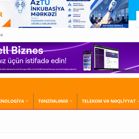
QƏ
XNOLOGİYA
TƏNZİMLƏMƏ
TELEKOM VƏ NƏQLİYYAT