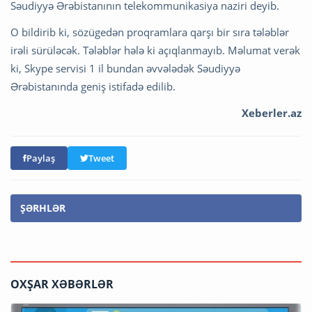
Səudiyyə Ərəbistanının telekommunikasiya naziri deyib.
O bildirib ki, sözügedən proqramlara qarşı bir sıra tələblər
irəli sürüləcək. Tələblər hələ ki açıqlanmayıb. Məlumat verək
ki, Skype servisi 1 il bundan əvvələdək Səudiyyə
Ərəbistanında geniş istifadə edilib.
Xeberler.az
Paylaş
Tweet
ŞƏRHLƏR
OXŞAR XƏBƏRLƏR