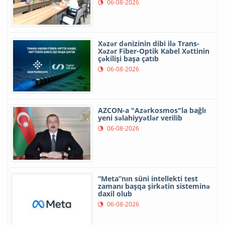
06-08-2026
Xəzər dənizinin dibi ilə Trans-
Xəzər Fiber-Optik Kabel Xəttinin
çəkilişi başa çatıb
06-08-2026
AZCON-a "Azərkosmos"la bağlı
yeni səlahiyyətlər verilib
06-08-2026
“Meta”nın süni intellekti test
zamanı başqa şirkətin sisteminə
daxil olub
06-08-2026