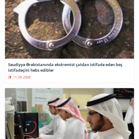
Səudiyyə Ərəbistanında ekstremist çatdan istifadə edən beş
istifadəçini həbs ediblər
11-09-2008