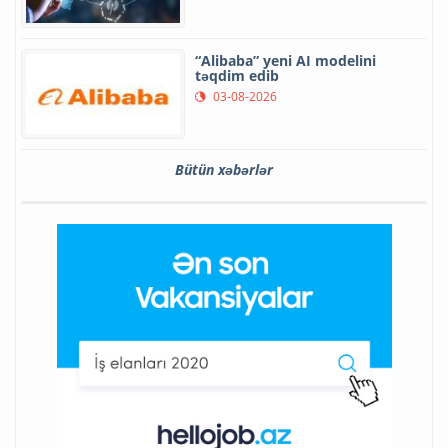
“Alibaba” yeni AI modelini
təqdim edib
03-08-2026
Bütün xəbərlər