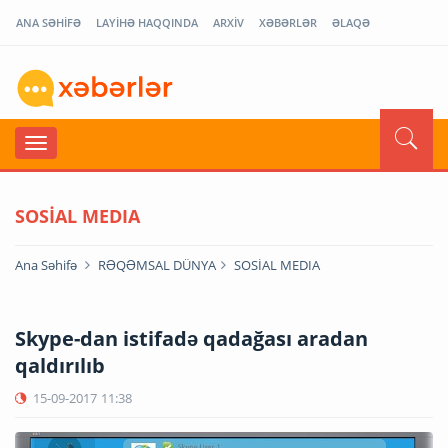
ANA SƏHİFƏ
LAYİHƏ HAQQINDA
ARXİV
XƏBƏRLƏR
ƏLAQƏ
SOSİAL MEDIA
Ana Səhifə
RƏQƏMSAL DÜNYA
SOSİAL MEDIA
Skype-dan istifadə qadağası aradan
qaldırılıb
15-09-2017
11:38