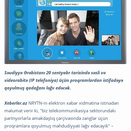
Səudiyyə Ərəbistanı 20 sentyabr tarixində səsli və
videorabitə (IP telefoniya) üçün proqramlardan istifadəyə
qoyulmuş qadağanı ləğv edəcək.
Xeberler.az
NRYTN-in elektron xəbər xidmətinə istinadən
məlumat verir ki, "biz telekommunikasiya sektorundakı
partnyorlarla əməkdaşlıq çərçivəsində zənglər üçün
proqramlara qoyulmuş məhdudiyyəti ləğv edəcəyik" –