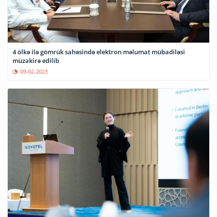
4 ölkə ilə gömrük sahəsində elektron məlumat mübadiləsi
müzakirə edilib
09-02-2023