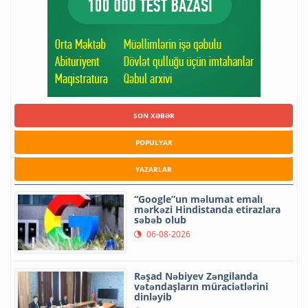
SON XƏBƏR
POPULYAR
YAZARLAR
“Google”un məlumat emalı
mərkəzi Hindistanda etirazlara
səbəb olub
06-08-2026
Rəşad Nəbiyev Zəngilanda
vətəndaşların müraciətlərini
dinləyib