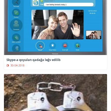
Skype-a qoyulan qadağa ləğv edilib
30-04-2018