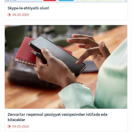
Skype-lə ehtiyatlı olun!
04-09-2009
Zəvvarlar rəqəmsal şəxsiyyət vəsiqəsindən istifadə edə
biləcəklər
04-05-2026