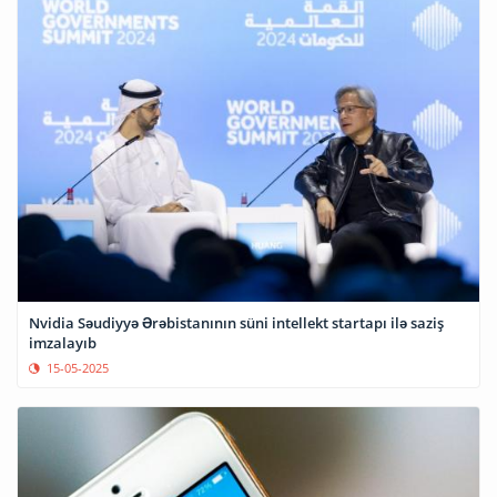
Nvidia Səudiyyə Ərəbistanının süni intellekt startapı ilə saziş
imzalayıb
15-05-2025