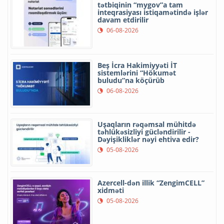
tətbiqinin “mygov”a tam
inteqrasiyası istiqamətində işlər
davam etdirilir
06-08-2026
Beş İcra Hakimiyyəti İT
sistemlərini “Hökumət
buludu”na köçürüb
06-08-2026
Uşaqların rəqəmsal mühitdə
təhlükəsizliyi gücləndirilir -
Dəyişikliklər nəyi ehtiva edir?
05-08-2026
Azercell-dən illik “ZengimCELL”
xidməti
05-08-2026