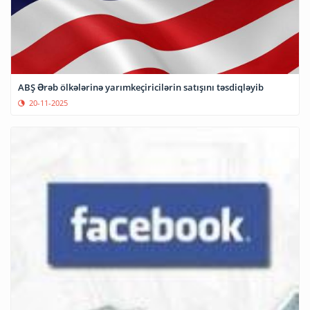
ABŞ Ərəb ölkələrinə yarımkeçiricilərin satışını təsdiqləyib
20-11-2025