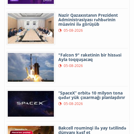
Nazir Qazaxıstanın Prezident
Administrasiyası rəhbərinin
müavini ilə görüşüb
05-08-2026
"Falcon 9" raketinin bir hissəsi
Ayla toqquşacaq
05-08-2026
“SpaceX” orbitə 10 milyon tona
qədər yük çıxarmağı planlaşdırır
05-08-2026
Bakcell rouminqi ilə yay tətilində
dünyanı kəşf et