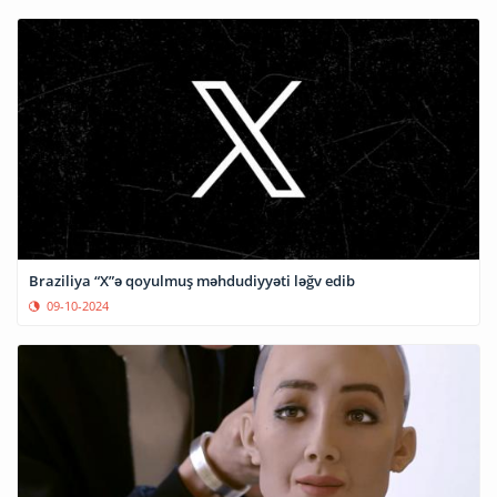
Braziliya “X”ə qoyulmuş məhdudiyyəti ləğv edib
09-10-2024