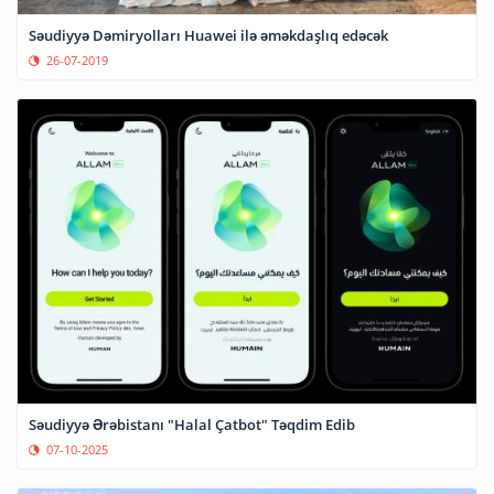
Səudiyyə Dəmiryolları Huawei ilə əməkdaşlıq edəcək
26-07-2019
Səudiyyə Ərəbistanı "Halal Çatbot" Təqdim Edib
07-10-2025