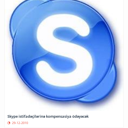
Skype istifadəçilərinə kompensasiya ödəyəcək
29-12-2010