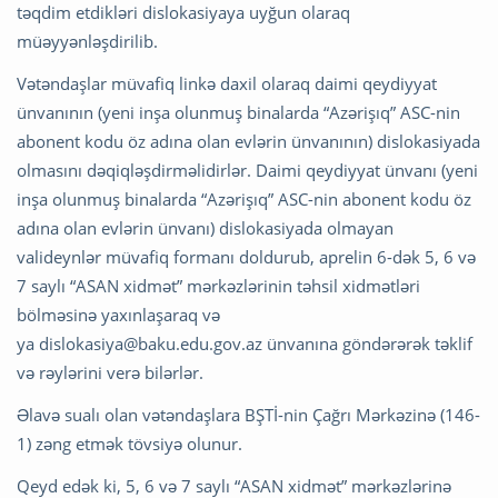
təqdim etdikləri dislokasiyaya uyğun olaraq
müəyyənləşdirilib.
Vətəndaşlar müvafiq linkə daxil olaraq daimi qeydiyyat
ünvanının (yeni inşa olunmuş binalarda “Azərişıq” ASC-nin
abonent kodu öz adına olan evlərin ünvanının) dislokasiyada
olmasını dəqiqləşdirməlidirlər. Daimi qeydiyyat ünvanı (yeni
inşa olunmuş binalarda “Azərişıq” ASC-nin abonent kodu öz
adına olan evlərin ünvanı) dislokasiyada olmayan
valideynlər müvafiq formanı doldurub, aprelin 6-dək 5, 6 və
7 saylı “ASAN xidmət” mərkəzlərinin təhsil xidmətləri
bölməsinə yaxınlaşaraq və
ya
dislokasiya@baku.edu.gov.az
ünvanına göndərərək təklif
və rəylərini verə bilərlər.
Əlavə sualı olan vətəndaşlara BŞTİ-nin Çağrı Mərkəzinə (146-
1) zəng etmək tövsiyə olunur.
Qeyd edək ki, 5, 6 və 7 saylı “ASAN xidmət” mərkəzlərinə