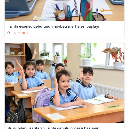
I sinfə e-sənəd qəbulunun növbəti mərhələsi başlayır
16-06-2017
Bu gündən uşaqların I sinfə qəbulu prosesi başlayır