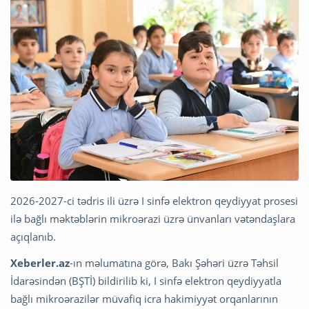
2026-2027-ci tədris ili üzrə I sinfə elektron qeydiyyat prosesi
ilə bağlı məktəblərin mikroərazi üzrə ünvanları vətəndaşlara
açıqlanıb.
Xeberler.az
-ın məlumatına görə, Bakı Şəhəri üzrə Təhsil
İdarəsindən (BŞTİ) bildirilib ki, I sinfə elektron qeydiyyatla
bağlı mikroərazilər müvafiq icra hakimiyyət orqanlarının