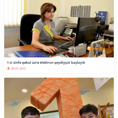
1-ci sinfə qəbul üzrə elektron qeydiyyat başlayıb
09-07-2015