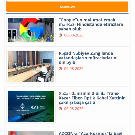
YAZARLAR
“Google”un məlumat emalı
mərkəzi Hindistanda etirazlara
səbəb olub
06-08-2026
Rəşad Nəbiyev Zəngilanda
vətəndaşların müraciətlərini
dinləyib
06-08-2026
Xəzər dənizinin dibi ilə Trans-
Xəzər Fiber-Optik Kabel Xəttinin
çəkilişi başa çatıb
06-08-2026
AZCON-a "Azərkosmos"la bağlı