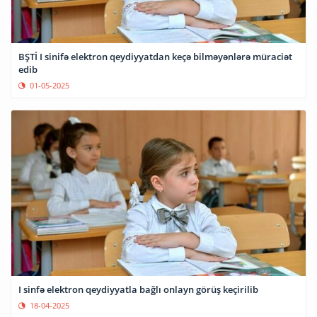
BŞTİ I sinifə elektron qeydiyyatdan keçə bilməyənlərə müraciət
edib
01-05-2025
I sinfə elektron qeydiyyatla bağlı onlayn görüş keçirilib
18-04-2025