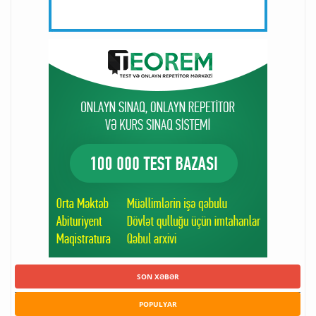
SON XƏBƏR
POPULYAR