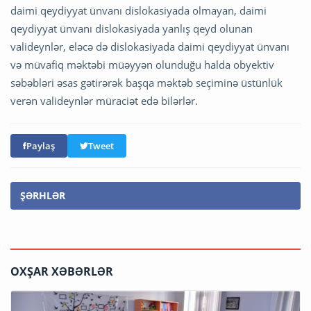
daimi qeydiyyat ünvanı dislokasiyada olmayan, daimi
qeydiyyat ünvanı dislokasiyada yanlış qeyd olunan
valideynlər, eləcə də dislokasiyada daimi qeydiyyat ünvanı
və müvafiq məktəbi müəyyən olunduğu halda obyektiv
səbəbləri əsas gətirərək başqa məktəb seçiminə üstünlük
verən valideynlər müraciət edə bilərlər.
Paylaş
Tweet
ŞƏRHLƏR
OXŞAR XƏBƏRLƏR