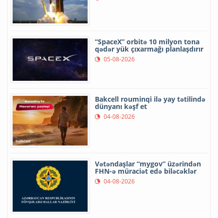
“SpaceX” orbitə 10 milyon tona
qədər yük çıxarmağı planlaşdırır
05-08-2026
Bakcell rouminqi ilə yay tətilində
dünyanı kəşf et
04-08-2026
Vətəndaşlar “mygov” üzərindən
FHN-ə müraciət edə biləcəklər
04-08-2026