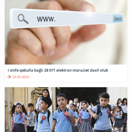
I sinfə qəbulla bağlı 28 071 elektron müraciət daxil olub
23-05-2023