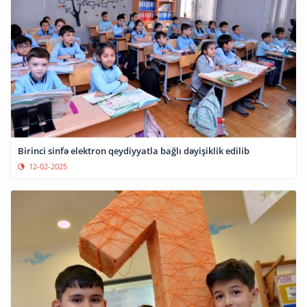
Birinci sinfə elektron qeydiyyatla bağlı dəyişiklik edilib
12-02-2025