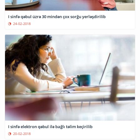
I sinfə qəbul üzrə 30 mindən çox sorğu yerləşdirilib
24-02-2018
I sinfə elektron qəbul ilə bağlı təlim keçirilib
20-02-2018