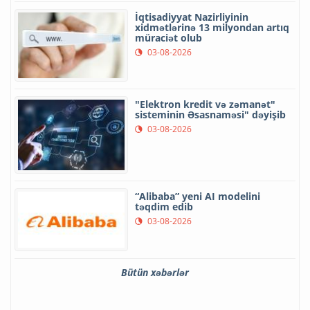
İqtisadiyyat Nazirliyinin
xidmətlərinə 13 milyondan artıq
müraciət olub
03-08-2026
"Elektron kredit və zəmanət"
sisteminin Əsasnaməsi" dəyişib
03-08-2026
“Alibaba” yeni AI modelini
təqdim edib
03-08-2026
Bütün xəbərlər