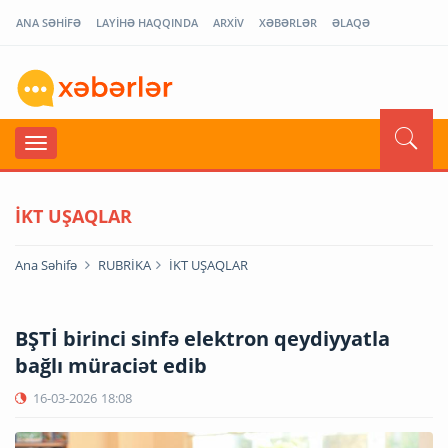
ANA SƏHİFƏ
LAYİHƏ HAQQINDA
ARXİV
XƏBƏRLƏR
ƏLAQƏ
İKT UŞAQLAR
Ana Səhifə
RUBRİKA
İKT UŞAQLAR
BŞTİ birinci sinfə elektron qeydiyyatla
bağlı müraciət edib
16-03-2026
18:08