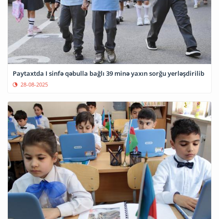
Paytaxtda I sinfə qəbulla bağlı 39 minə yaxın sorğu yerləşdirilib
28-08-2025