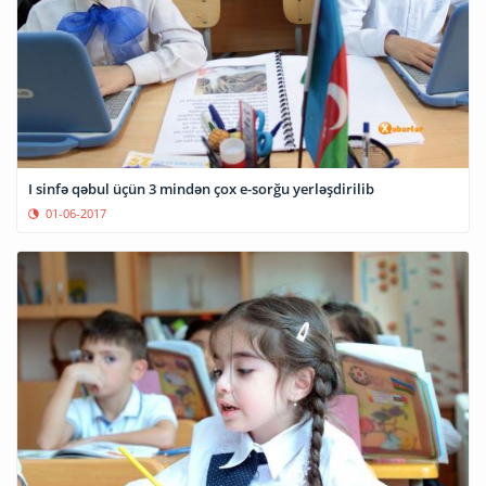
I sinfə qəbul üçün 3 mindən çox e-sorğu yerləşdirilib
01-06-2017