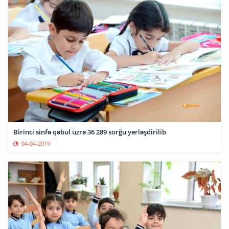
Birinci sinfə qəbul üzrə 36 289 sorğu yerləşdirilib
04-04-2019