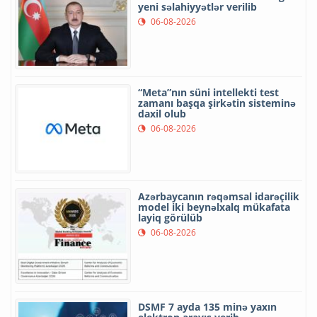
yeni səlahiyyətlər verilib
06-08-2026
“Meta”nın süni intellekti test
zamanı başqa şirkətin sisteminə
daxil olub
06-08-2026
Azərbaycanın rəqəmsal idarəçilik
model iki beynəlxalq mükafata
layiq görülüb
06-08-2026
DSMF 7 ayda 135 minə yaxın