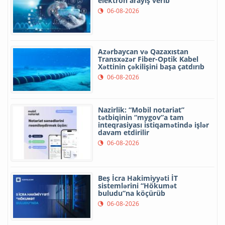
elektron arayış verib
06-08-2026
Azərbaycan və Qazaxıstan
Transxəzər Fiber-Optik Kabel
Xəttinin çəkilişini başa çatdırıb
06-08-2026
Nazirlik: “Mobil notariat”
tətbiqinin “mygov”a tam
inteqrasiyası istiqamətində işlər
davam etdirilir
06-08-2026
Beş İcra Hakimiyyəti İT
sistemlərini “Hökumət
buludu”na köçürüb
06-08-2026