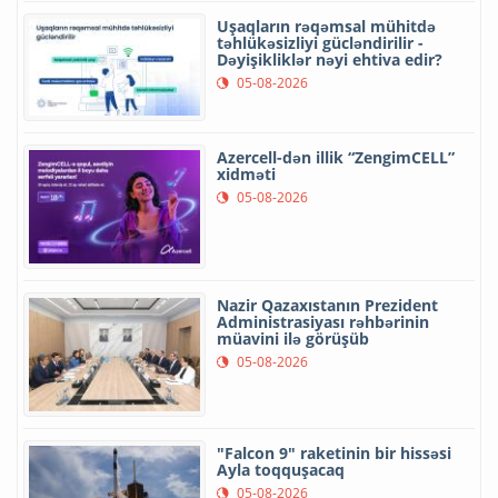
Uşaqların rəqəmsal mühitdə
təhlükəsizliyi gücləndirilir -
Dəyişikliklər nəyi ehtiva edir?
05-08-2026
Azercell-dən illik “ZengimCELL”
xidməti
05-08-2026
Nazir Qazaxıstanın Prezident
Administrasiyası rəhbərinin
müavini ilə görüşüb
05-08-2026
"Falcon 9" raketinin bir hissəsi
Ayla toqquşacaq
05-08-2026