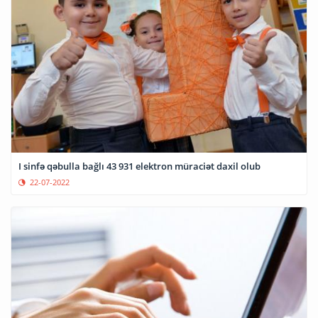
I sinfə qəbulla bağlı 43 931 elektron müraciət daxil olub
22-07-2022