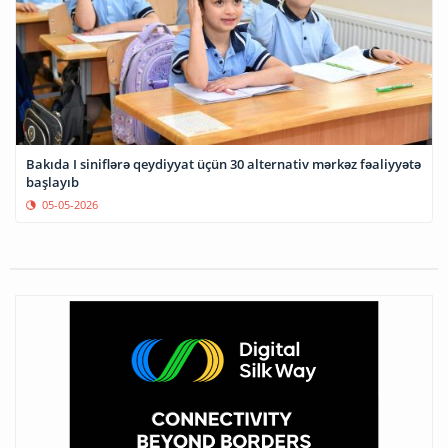
Bakıda I siniflərə qeydiyyat üçün 30 alternativ mərkəz fəaliyyətə
başlayıb
05-05-2026