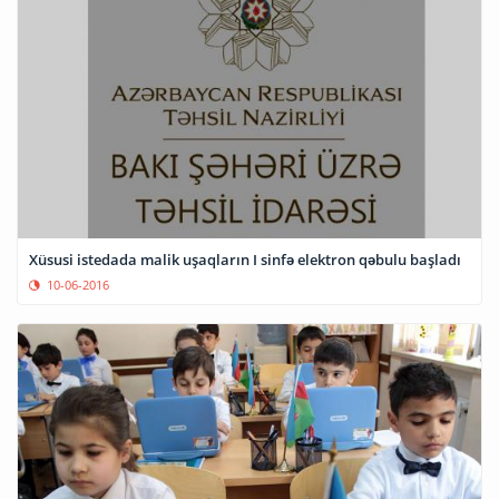
Xüsusi istedada malik uşaqların I sinfə elektron qəbulu başladı
10-06-2016