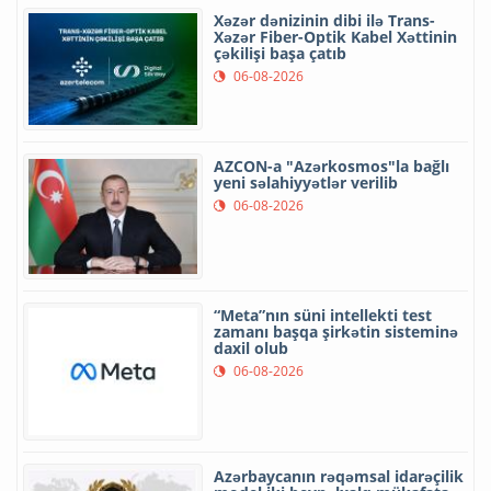
Xəzər dənizinin dibi ilə Trans-
Xəzər Fiber-Optik Kabel Xəttinin
çəkilişi başa çatıb
06-08-2026
AZCON-a "Azərkosmos"la bağlı
yeni səlahiyyətlər verilib
06-08-2026
“Meta”nın süni intellekti test
zamanı başqa şirkətin sisteminə
daxil olub
06-08-2026
Azərbaycanın rəqəmsal idarəçilik