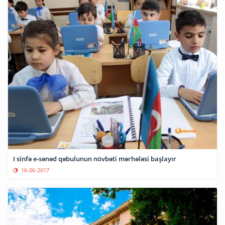
I sinfə e-sənəd qəbulunun növbəti mərhələsi başlayır
16-06-2017