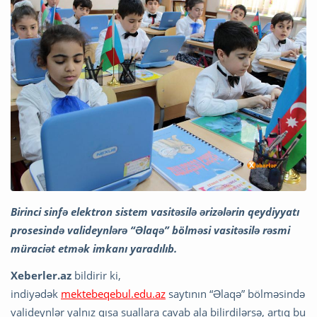
Birinci sinfə elektron sistem vasitəsilə ərizələrin qeydiyyatı
prosesində valideynlərə “Əlaqə” bölməsi vasitəsilə rəsmi
müraciət etmək imkanı yaradılıb.
Xeberler.az
bildirir ki,
indiyədək
mektebeqebul.edu.az
saytının “Əlaqə” bölməsində
valideynlər yalnız qısa suallara cavab ala bilirdilərsə, artıq bu