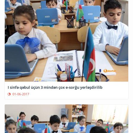
I sinfə qəbul üçün 3 mindən çox e-sorğu yerləşdirilib
01-06-2017