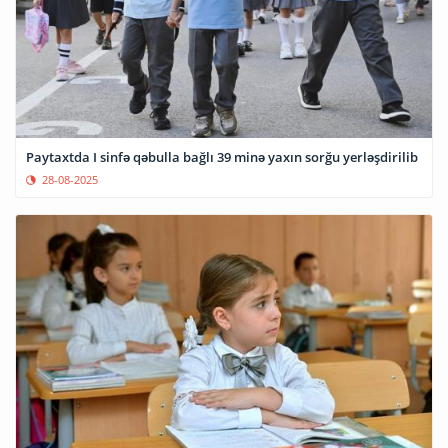
Paytaxtda I sinfə qəbulla bağlı 39 minə yaxın sorğu yerləşdirilib
28-08-2025