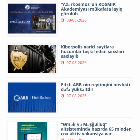
“Azərkosmos”un KOSMİK
Akademiyası mükafata layiq
görülüb
08-08-2026
Kiberpolis xarici saytlara
hücumlar təşkil edən şəxsləri
saxlayıb
07-08-2026
Fitch ABB-nin reytinqini növbəti
dəfə yüksəltdi!
07-08-2026
“Əmək və Məşğulluq”
altsistemində hazırda 65 mindən
çox aktiv vakansiya var