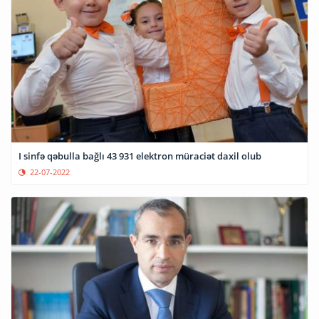
I sinfə qəbulla bağlı 43 931 elektron müraciət daxil olub
22-07-2022