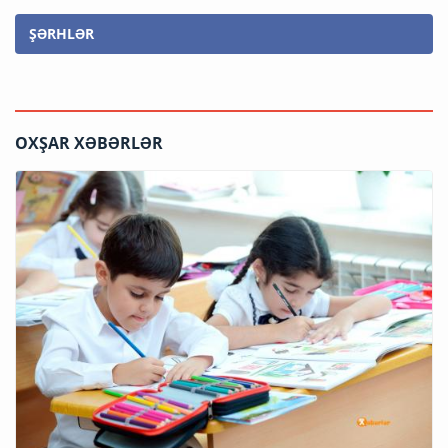
ŞƏRHLƏR
OXŞAR XƏBƏRLƏR