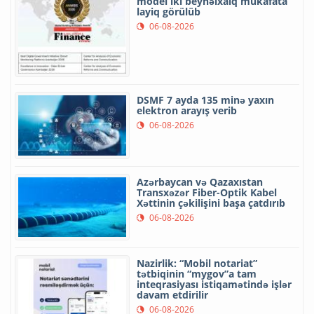
model iki beynəlxalq mükafata
layiq görülüb
06-08-2026
DSMF 7 ayda 135 minə yaxın
elektron arayış verib
06-08-2026
Azərbaycan və Qazaxıstan
Transxəzər Fiber-Optik Kabel
Xəttinin çəkilişini başa çatdırıb
06-08-2026
Nazirlik: “Mobil notariat”
tətbiqinin “mygov”a tam
inteqrasiyası istiqamətində işlər
davam etdirilir
06-08-2026