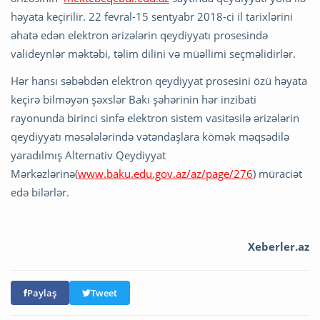
həyata keçirilir. 22 fevral-15 sentyabr 2018-ci il tarixlərini
əhatə edən elektron ərizələrin qeydiyyatı prosesində
valideynlər məktəbi, təlim dilini və müəllimi seçməlidirlər.
Hər hansı səbəbdən elektron qeydiyyat prosesini özü həyata
keçirə bilməyən şəxslər Bakı şəhərinin hər inzibati
rayonunda birinci sinfə elektron sistem vasitəsilə ərizələrin
qeydiyyatı məsələlərində vətəndaşlara kömək məqsədilə
yaradılmış Alternativ Qeydiyyat
Mərkəzlərinə(
www.baku.edu.gov.az/az/page/276
) müraciət
edə bilərlər.
Xeberler.az
Paylaş
Tweet