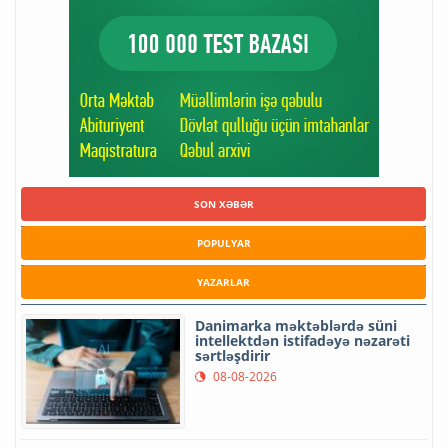
SON XƏBƏR
POPULYAR
YAZARLAR
Danimarka məktəblərdə süni
intellektdən istifadəyə nəzarəti
sərtləşdirir
08-08-2026