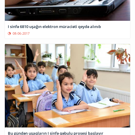
I sinfə 6810 uşağın elektron müraciəti qeydə alınıb
08-06-2017
Bu gündən uşaqların I sinfə qəbulu prosesi başlayır