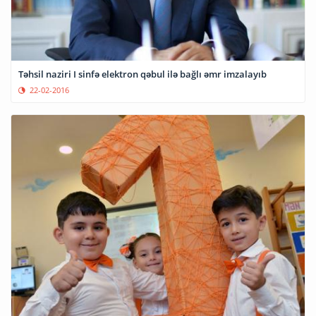
Təhsil naziri I sinfə elektron qəbul ilə bağlı əmr imzalayıb
22-02-2016