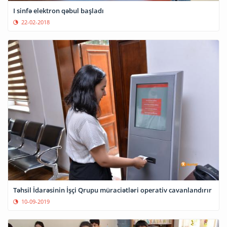
I sinfə elektron qəbul başladı
22-02-2018
Təhsil İdarəsinin İşçi Qrupu müraciətləri operativ cavanlandırır
10-09-2019