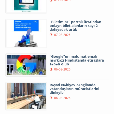
07-08-2026
“Biletim.az” portalı üzərindən
onlayn bilet alanların sayı 2
dəfəyədək artıb
07-08-2026
“Google”un məlumat emalı
mərkəzi Hindistanda etirazlara
səbəb olub
06-08-2026
Rəşad Nəbiyev Zəngilanda
vətəndaşların müraciətlərini
dinləyib
06-08-2026