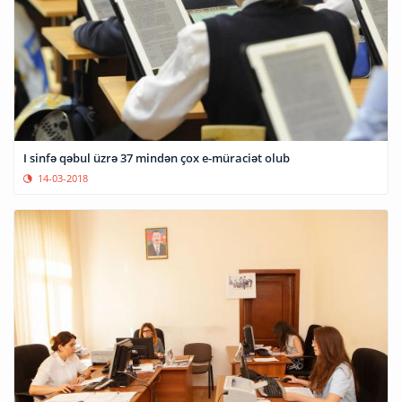
I sinfə qəbul üzrə 37 mindən çox e-müraciət olub
14-03-2018