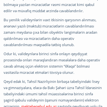
bölməyə yazılan müraciətlər rəsmi müraciət kimi qəbul
edilir və müvafiq müddət ərzində cavablandırılır.
Bu yenilik valideynlərin vaxt itkisinin qarşısının alınması,
ənənəvi yazılı (məktub) müraciətlərin cavablandırılması
zamanı meydana çıxa bilən obyektiv ləngimələrin aradan
qaldırılması və müraciətlərin daha operativ
cavablandırılması məqsədilə tətbiq olunub.
Odur ki, valideynlərə birinci sinfə onlayn qeydiyyat
prosesində onları maraqlandıran məsələlərə daha operativ
cavab almaq üçün elektron sistemin “Əlaqə” bölməsi
vasitəsilə müraciət etmələri tövsiyə olunur.
Qeyd edək ki, Təhsil Nazirliyinin birbaşa tabeliyindəki lisey
və gimnaziyalara, eləcə də Bakı Şəhəri üzrə Təhsil İdarəsinin
tabeliyindəki ümumi təhsil müəssisələrinə birinci sinfə
şagird qəbulu valideynin (qanuni nümayəndənin) elektron
ərizəsinin
mektebeqebul.edu.az
saytında qeydiyyatı yolu ilə