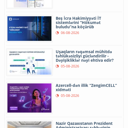
Beş İcra Hakimiyyəti İT
sistemlərini “Hökumət
buludu”na köçürüb
06-08-2026
Uşaqların rəqəmsal mühitdə
təhlükəsizliyi gücləndirilir -
Dəyişikliklər nəyi ehtiva edir?
05-08-2026
Azercell-dən illik “ZengimCELL”
xidməti
05-08-2026
Nazir Qazaxıstanın Prezident
Administrasiyası rəhbərinin