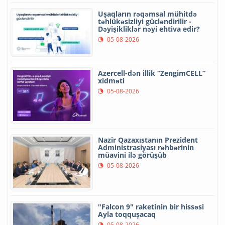
Uşaqların rəqəmsal mühitdə
təhlükəsizliyi gücləndirilir -
Dəyişikliklər nəyi ehtiva edir?
05-08-2026
Azercell-dən illik “ZengimCELL”
xidməti
05-08-2026
Nazir Qazaxıstanın Prezident
Administrasiyası rəhbərinin
müavini ilə görüşüb
05-08-2026
"Falcon 9" raketinin bir hissəsi
Ayla toqquşacaq
05-08-2026