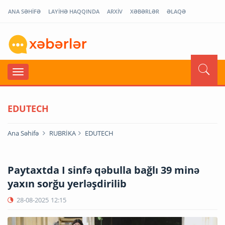
ANA SƏHİFƏ
LAYİHƏ HAQQINDA
ARXİV
XƏBƏRLƏR
ƏLAQƏ
EDUTECH
Ana Səhifə
RUBRİKA
EDUTECH
Paytaxtda I sinfə qəbulla bağlı 39 minə
yaxın sorğu yerləşdirilib
28-08-2025
12:15