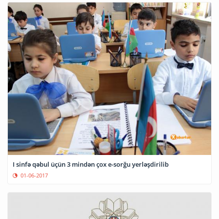
I sinfə qəbul üçün 3 mindən çox e-sorğu yerləşdirilib
01-06-2017