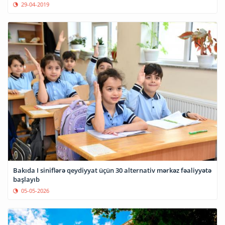
29-04-2019
Bakıda I siniflərə qeydiyyat üçün 30 alternativ mərkəz fəaliyyətə
başlayıb
05-05-2026