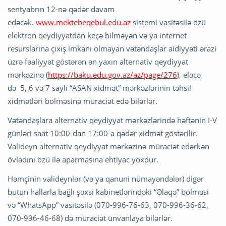
sentyabrın 12-nə qədər davam
edəcək.
www.mektebeqebul.edu.az
sistemi vasitəsilə özü
elektron qeydiyyatdan keçə bilməyən və ya internet
resurslarına çıxış imkanı olmayan vətəndaşlar aidiyyəti ərazi
üzrə fəaliyyət göstərən ən yaxın alternativ qeydiyyat
mərkəzinə (
https://baku.edu.gov.az/az/page/276
), eləcə
də 5, 6 və 7 saylı “ASAN xidmət” mərkəzlərinin təhsil
xidmətləri bölməsinə müraciət edə bilərlər.
Vətəndaşlara alternativ qeydiyyat mərkəzlərində həftənin I-V
günləri saat 10:00-dan 17:00-a qədər xidmət göstərilir.
Valideyn alternativ qeydiyyat mərkəzinə müraciət edərkən
övladını özü ilə aparmasına ehtiyac yoxdur.
Həmçinin valideynlər (və ya qanuni nümayəndələr) digər
bütün hallarla bağlı şəxsi kabinetlərindəki “Əlaqə” bölməsi
və “WhatsApp” vasitəsilə (070-996-76-63, 070-996-36-62,
070-996-46-68) də müraciət ünvanlaya bilərlər.