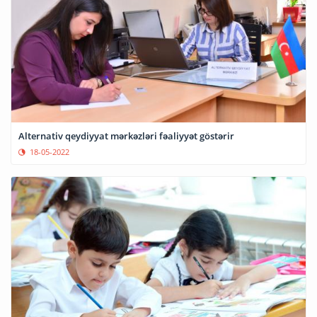
Alternativ qeydiyyat mərkəzləri fəaliyyət göstərir
18-05-2022