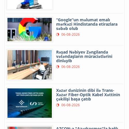
“Google”un məlumat emalı
mərkəzi Hindistanda etirazlara
səbəb olub
06-08-2026
Rəşad Nəbiyev Zəngilanda
vətəndaşların müraciətlərini
dinləyib
06-08-2026
Xəzər dənizinin dibi ilə Trans-
Xəzər Fiber-Optik Kabel Xəttinin
çəkilişi başa çatıb
06-08-2026
AZCON-a "Azərkosmos"la bağlı