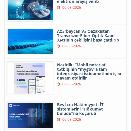
elektron arayış verib
06-08-2026
Azərbaycan və Qazaxıstan
Transxəzər Fiber-Optik Kabel
Xəttinin çəkilişini başa çatdırıb
06-08-2026
Nazirlik: “Mobil notariat”
tətbiqinin “mygov”a tam
inteqrasiyası istiqamətində işlər
davam etdirilir
06-08-2026
Beş İcra Hakimiyyəti İT
sistemlərini “Hökumət
buludu”na köçürüb
06-08-2026