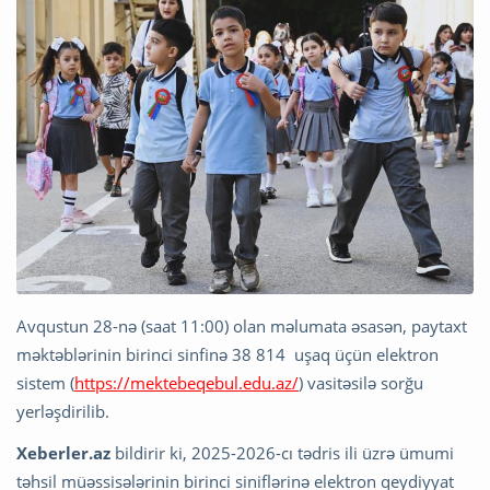
Avqustun 28-nə (saat 11:00) olan məlumata əsasən, paytaxt
məktəblərinin birinci sinfinə 38 814 uşaq üçün elektron
sistem (
https://mektebeqebul.edu.az/
) vasitəsilə sorğu
yerləşdirilib.
Xeberler.az
bildirir ki, 2025-2026-cı tədris ili üzrə ümumi
təhsil müəssisələrinin birinci siniflərinə elektron qeydiyyat