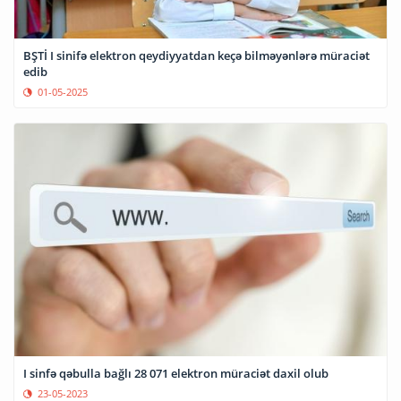
BŞTİ I sinifə elektron qeydiyyatdan keçə bilməyənlərə müraciət
edib
01-05-2025
I sinfə qəbulla bağlı 28 071 elektron müraciət daxil olub
23-05-2023