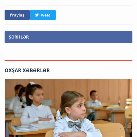
Paylaş
Tweet
ŞƏRHLƏR
OXŞAR XƏBƏRLƏR