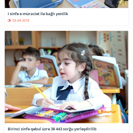
I sinfə e-müraciət ilə bağlı yenilik
03-04-2018
Birinci sinfə qəbul üzrə 38 443 sorğu yerləşdirilib