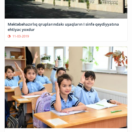
Məktəbəhazırlıq qruplarındakı uşaqların I sinfə qeydiyyatına
ehtiyac yoxdur
11-03-2019