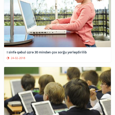
I sinfə qəbul üzrə 30 mindən çox sorğu yerləşdirilib
24-02-2018