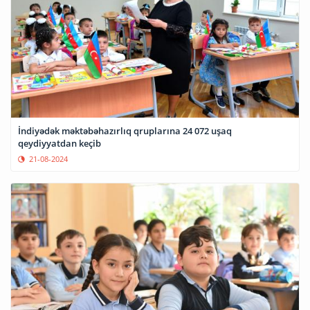
İndiyədək məktəbəhazırlıq qruplarına 24 072 uşaq
qeydiyyatdan keçib
21-08-2024