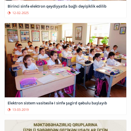
Birinci sinfə elektron qeydiyyatla bağlı dəyişiklik edilib
12-02-2025
Elektron sistem vasitəsilə I sinfə şagird qəbulu başlayıb
13-03-2019