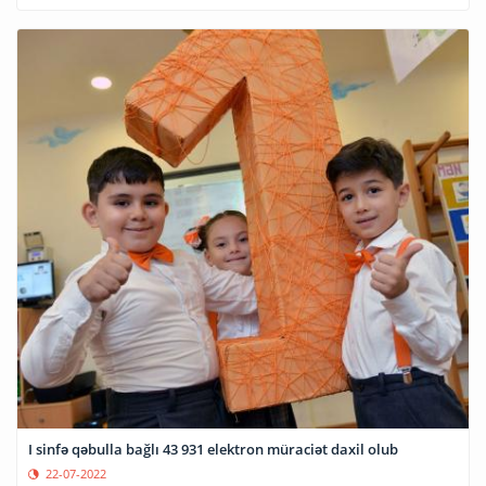
I sinfə qəbulla bağlı 43 931 elektron müraciət daxil olub
22-07-2022