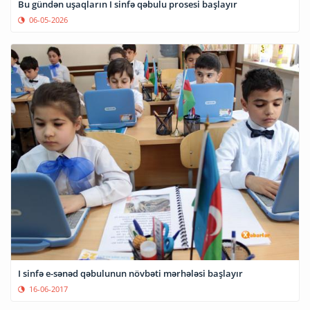
Bu gündən uşaqların I sinfə qəbulu prosesi başlayır
06-05-2026
I sinfə e-sənəd qəbulunun növbəti mərhələsi başlayır
16-06-2017