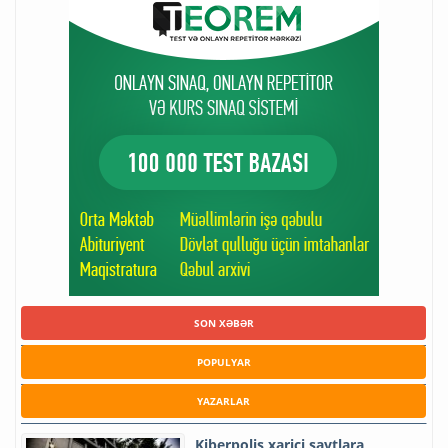
SON XƏBƏR
POPULYAR
YAZARLAR
Kiberpolis xarici saytlara