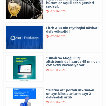
hücumlar təşkil edən şəxsləri
saxlayıb
07-08-2026
Fitch ABB-nin reytinqini növbəti
dəfə yüksəltdi!
07-08-2026
“Əmək və Məşğulluq”
altsistemində hazırda 65 mindən
çox aktiv vakansiya var
07-08-2026
“Biletim.az” portalı üzərindən
onlayn bilet alanların sayı 2
dəfəyədək artıb
07-08-2026