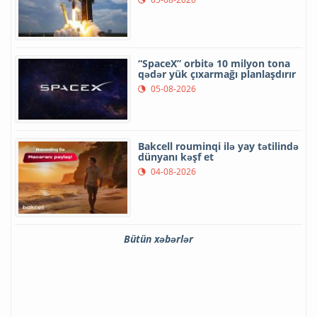
“SpaceX” orbitə 10 milyon tona
qədər yük çıxarmağı planlaşdırır
05-08-2026
Bakcell rouminqi ilə yay tətilində
dünyanı kəşf et
04-08-2026
Bütün xəbərlər