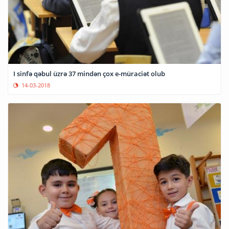
I sinfə qəbul üzrə 37 mindən çox e-müraciət olub
14-03-2018