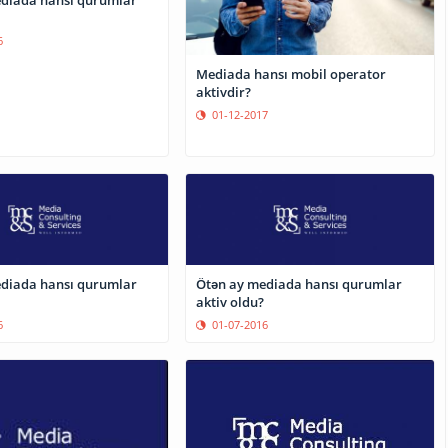
diada hansı qurumlar
6
Mediada hansı mobil operator
aktivdir?
01-12-2017
diada hansı qurumlar
Ötən ay mediada hansı qurumlar
aktiv oldu?
6
01-07-2016