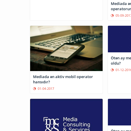
Mediada ən
operatorun
05-09-201
Ötən ay me
oldu?
01-12-201
Mediada ən aktiv mobil operator
hansıdır?
01-04-2017