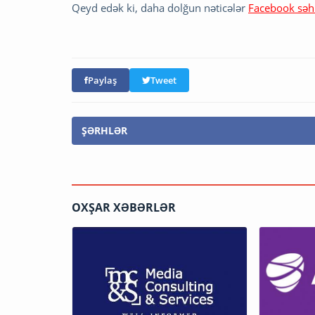
Qeyd edək ki, daha dolğun nəticələr
Facebook səh
Paylaş
Tweet
ŞƏRHLƏR
OXŞAR XƏBƏRLƏR