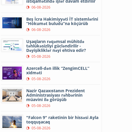
istiqamətində işlər davam etdirilir
06-08-2026
Beş İcra Hakimiyyəti İT sistemlərini
“Hökumət buludu”na köçürüb
06-08-2026
Uşaqların rəqəmsal mühitdə
təhlükəsizliyi gücləndirilir -
Dəyişikliklər nəyi ehtiva edir?
05-08-2026
Azercell-dən illik “ZengimCELL”
xidməti
05-08-2026
Nazir Qazaxıstanın Prezident
Administrasiyası rəhbərinin
müavini ilə görüşüb
05-08-2026
"Falcon 9" raketinin bir hissəsi Ayla
toqquşacaq
05-08-2026