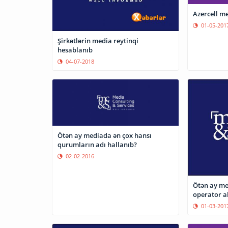
Azercell me
01-05-201
Şirkətlərin media reytinqi
hesablanıb
04-07-2018
Ötən ay mediada ən çox hansı
qurumların adı hallanıb?
02-02-2016
Ötən ay me
operator a
01-03-201