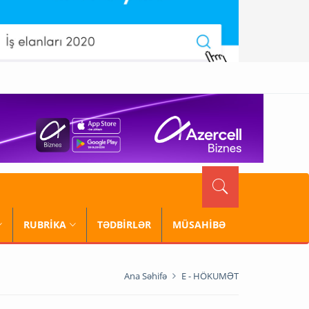
RUBRİKA
TƏDBİRLƏR
MÜSAHİBƏ
Ana Səhifə
E - HÖKUMƏT