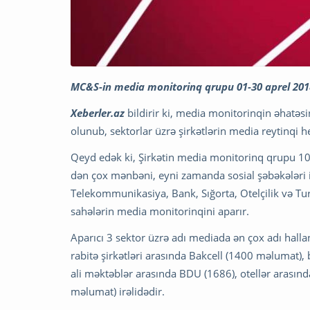
MC&S-in media monitorinq qrupu 01-30 aprel 2018
Xeberler.az
bildirir ki, media monitorinqin əhatəs
olunub, sektorlar üzrə şirkətlərin media reytinqi h
Qeyd edək ki, Şirkətin media monitorinq qrupu 10 
dən çox mənbəni, eyni zamanda sosial şəbəkələri i
Telekommunikasiya, Bank, Sığorta, Otelçilik və Turi
sahələrin media monitorinqini aparır.
Aparıcı 3 sektor üzrə adı mediada ən çox adı hall
rabitə şirkətləri arasında Bakcell (1400 məlumat)
ali məktəblər arasında BDU (1686), otellər arasınd
məlumat) irəlidədir.