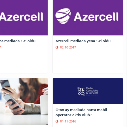
nə mediada 1-ci oldu
Azercell mediada yenə 1-ci oldu
7
02-10-2017
Ötən ay mediada hansı mobil
operator aktiv olub?
01-11-2016