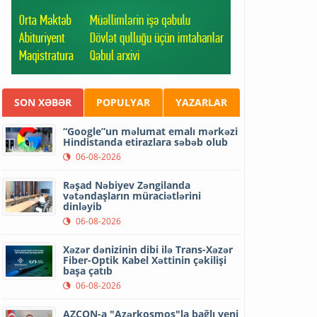
SON XƏBƏR
POPULYAR
YAZARLAR
“Google”un məlumat emalı mərkəzi
Hindistanda etirazlara səbəb olub
06-08-2026
Rəşad Nəbiyev Zəngilanda
vətəndaşların müraciətlərini
dinləyib
06-08-2026
Xəzər dənizinin dibi ilə Trans-Xəzər
Fiber-Optik Kabel Xəttinin çəkilişi
başa çatıb
06-08-2026
AZCON-a "Azərkosmos"la bağlı yeni