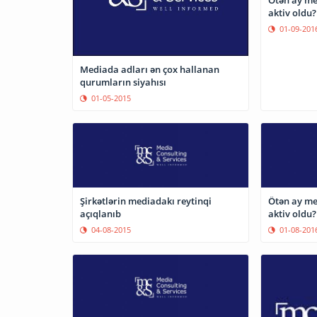
Ötən ay me
aktiv oldu?
01-09-201
Mediada adları ən çox hallanan
qurumların siyahısı
01-05-2015
Şirkətlərin mediadakı reytinqi
Ötən ay me
açıqlanıb
aktiv oldu?
04-08-2015
01-08-201