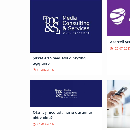
Azercell ye
03-07-201
Şirkətlərin mediadakı reytinqi
açıqlanıb
01-04-2016
Ötən ay mediada hansı qurumlar
aktiv oldu?
01-03-2016