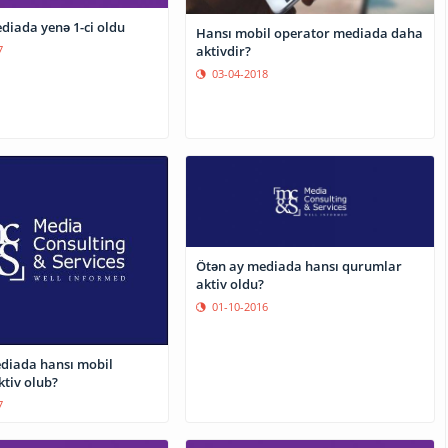
diada yenə 1-ci oldu
Hansı mobil operator mediada daha
aktivdir?
7
03-04-2018
Ötən ay mediada hansı qurumlar
aktiv oldu?
01-10-2016
diada hansı mobil
ktiv olub?
7