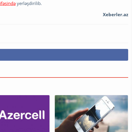
ifəsində
yerləşdirilib.
Xeberler.az