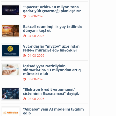
“SpaceX” orbitə 10 milyon tona
qədər yük çıxarmağı planlaşdırır
05-08-2026
Bakcell rouminqi ilə yay tətilində
dünyanı kəşf et
04-08-2026
Vətəndaşlar “mygov” üzərindən
FHN-ə müraciət edə biləcəklər
04-08-2026
İqtisadiyyat Nazirliyinin
xidmətlərinə 13 milyondan artıq
müraciət olub
03-08-2026
"Elektron kredit və zəmanət"
sisteminin Əsasnaməsi" dəyişib
03-08-2026
“Alibaba” yeni AI modelini təqdim
edib