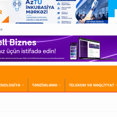
QƏ
XNOLOGİYA
TƏNZİMLƏMƏ
TELEKOM VƏ NƏQLİYYAT