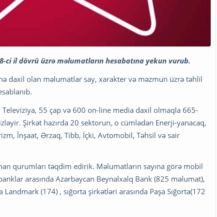
-ci il dövrü üzrə məlumatların hesabatına yekun vurub.
inə daxil olan məlumatlar say, xarakter və məzmun üzrə təhlil
esablanıb.
Televiziya, 55 çap və 600 on-line media daxil olmaqla 665-
zləyir. Şirkət hazırda 20 sektorun, o cümlədən Enerji-yanacaq,
zm, İnşaat, Ərzaq, Tibb, İçki, Avtomobil, Təhsil və sair
anan qurumları təqdim edirik. Məlumatların sayına görə mobil
, banklar arasında Azərbaycan Beynəlxalq Bank (825 məlumat),
a Landmark (174) , sığorta şirkətləri arasında Paşa Sığorta(172