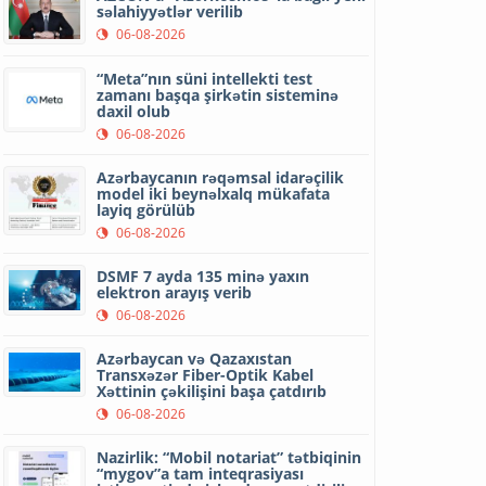
səlahiyyətlər verilib
06-08-2026
“Meta”nın süni intellekti test
zamanı başqa şirkətin sisteminə
daxil olub
06-08-2026
Azərbaycanın rəqəmsal idarəçilik
model iki beynəlxalq mükafata
layiq görülüb
06-08-2026
DSMF 7 ayda 135 minə yaxın
elektron arayış verib
06-08-2026
Azərbaycan və Qazaxıstan
Transxəzər Fiber-Optik Kabel
Xəttinin çəkilişini başa çatdırıb
06-08-2026
Nazirlik: “Mobil notariat” tətbiqinin
“mygov”a tam inteqrasiyası