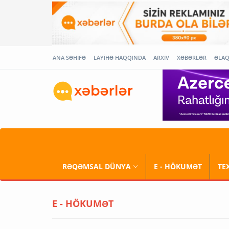
ANA SƏHİFƏ
LAYİHƏ HAQQINDA
ARXİV
XƏBƏRLƏR
ƏLA
RƏQƏMSAL DÜNYA
E - HÖKUMƏT
TE
E - HÖKUMƏT