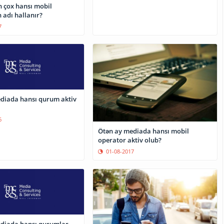
 çox hansı mobil
 adı hallanır?
7
diada hansı qurum aktiv
6
Ötən ay mediada hansı mobil
operator aktiv olub?
01-08-2017