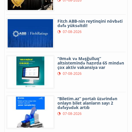
07-08-2026
Fitch ABB-nin reytinqini növbəti
dəfə yüksəltdi!
07-08-2026
“Əmək və Məşğulluq”
altsistemində hazırda 65 mindən
çox aktiv vakansiya var
07-08-2026
“Biletim.az” portalı üzərindən
onlayn bilet alanların sayı 2
dəfəyədək artıb
07-08-2026