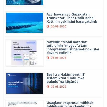
Azərbaycan və Qazaxıstan
Transxəzər Fiber-Optik Kabel
Xəttinin çəkilişini başa çatdırıb
06-08-2026
Nazirlik: “Mobil notariat”
tətbiqinin “mygov”a tam
inteqrasiyası istiqamətində işlər
davam etdirilir
06-08-2026
Beş İcra Hakimiyyəti İT
sistemlərini “Hökumət
buludu”na köçürüb
06-08-2026
Uşaqların rəqəmsal mühitdə
təhlükəsizliyi gücləndirilir -