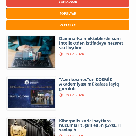
SON XƏBƏR
POPULYAR
YAZARLAR
Danimarka məktəblərdə süni
intellektdən istifadəyə nəzarəti
sərtləşdirir
08-08-2026
“Azərkosmos”un KOSMİK
Akademiyası mükafata layiq
görülüb
08-08-2026
Kiberpolis xarici saytlara
hücumlar təşkil edən şəxsləri
saxlayıb