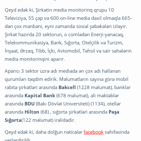
Qeyd edək ki, Şirkətin media monitorinq qrupu 10
Televiziya, 55 çap və 600 on-line media daxil olmaqla 665-
dən çox mənbəni, eyni zamanda sosial şəbəkələri izləyir.
Şirkət hazırda 20 sektorun, o cümlədən Enerji-yanacaq,
Telekommunikasiya, Bank, Sığorta, Otelçilik və Turizm,
İnşaat, Ərzaq, Tibb, İçki, Avtomobil, Təhsil və sair sahələrin
media monitorinqini aparır.
Aparıcı 3 sektor üzrə adı mediada ən çox adı hallanan
qurumları təqdim edirik. Məlumatların sayına görə mobil
rabitə şirkətləri arasında
Bakcell
(1228 məlumat), banklar
arasında
Kapital Bank
(678 məlumat), ali məktəblər
arasında
BDU
(Bakı Dövlət Universiteti) (1134), otellər
arasında
Hilton
(68) , sığorta şirkətləri arasında
Paşa
Sığorta
(122 məlumat) irəlidədir.
Qeyd edək ki, daha dolğun nəticələr
facebook
səhifəsində
yerləşdirilib.