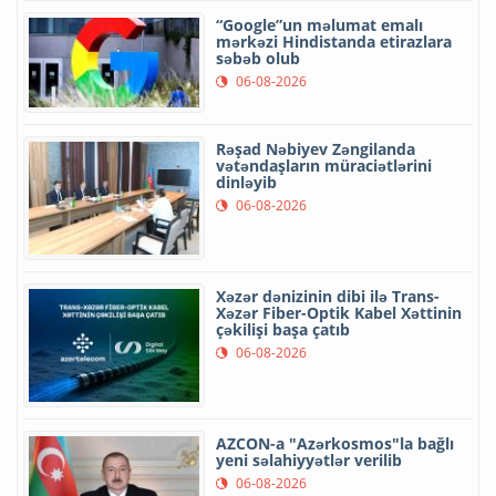
“Google”un məlumat emalı
mərkəzi Hindistanda etirazlara
səbəb olub
06-08-2026
Rəşad Nəbiyev Zəngilanda
vətəndaşların müraciətlərini
dinləyib
06-08-2026
Xəzər dənizinin dibi ilə Trans-
Xəzər Fiber-Optik Kabel Xəttinin
çəkilişi başa çatıb
06-08-2026
AZCON-a "Azərkosmos"la bağlı
yeni səlahiyyətlər verilib
06-08-2026