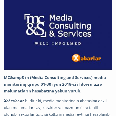
MC&ampS-in (Media Consulting and Services) media
monitorinq qrupu 01-30 iyun 2018-ci il dövrü üzrə
məlumatların hesabatına yekun vurub.
Xeberler.az
bildirir ki, media monitorinqin əhatəsinə daxil
olan məlumatlar say, xarakter və məzmun üzrə təhlil
olunub, sektorlar üzrə şirkətlərin media reytinqi hesablanıb.