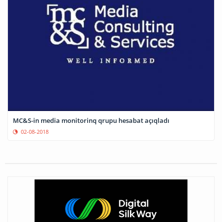
MC&S-in media monitorinq qrupu hesabat açıqladı
02-08-2018