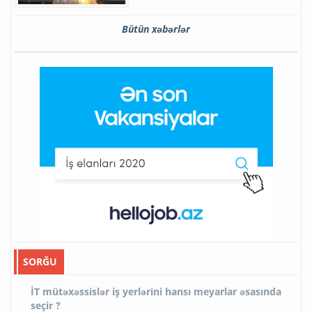
Bütün xəbərlər
SORĞU
İT mütəxəssislər iş yerlərini hansı meyarlar əsasında
seçir ?