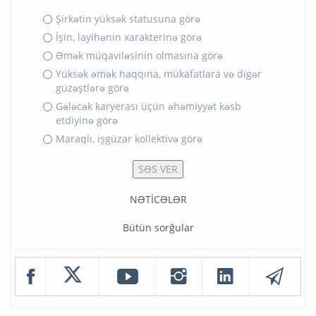
Şirkətin yüksək statusuna görə
İşin, layihənin xarakterinə görə
Əmək müqaviləsinin olmasına görə
Yüksək əmək haqqına, mükafatlara və digər
güzəştlərə görə
Gələcək karyerası üçün əhəmiyyət kəsb
etdiyinə görə
Maraqlı, işgüzar kollektivə görə
NƏTİCƏLƏR
Bütün sorğular