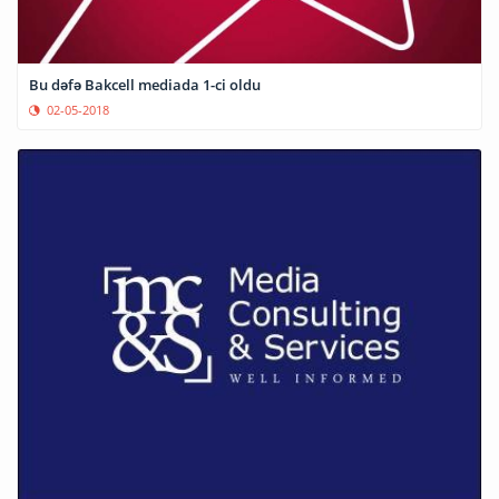
Bu dəfə Bakcell mediada 1-ci oldu
02-05-2018