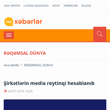
ANA SƏHİFƏ
LAYİHƏ HAQQINDA
ARXİV
XƏBƏRLƏR
ƏLAQƏ
RƏQƏMSAL DÜNYA
Ana Səhifə
RƏQƏMSAL DÜNYA
Şirkətlərin media reytinqi hesablanıb
04-07-2018
13:29