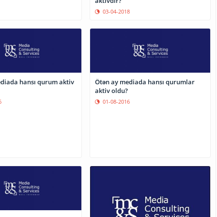
aktivdir?
03-04-2018
diada hansı qurum aktiv
Ötən ay mediada hansı qurumlar
aktiv oldu?
6
01-08-2016