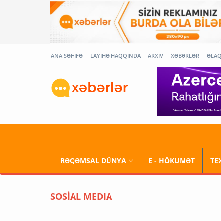
ANA SƏHİFƏ
LAYİHƏ HAQQINDA
ARXİV
XƏBƏRLƏR
ƏLA
RƏQƏMSAL DÜNYA
E - HÖKUMƏT
TE
SOSİAL MEDIA