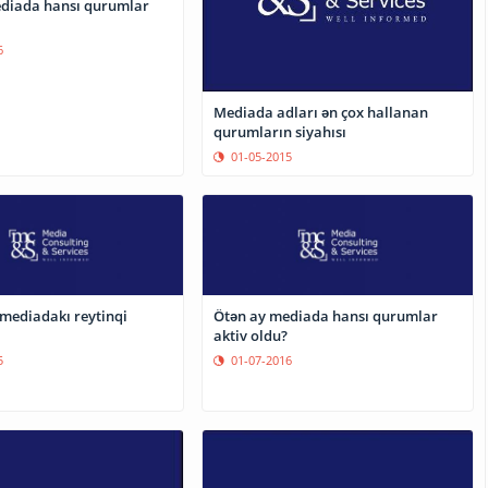
diada hansı qurumlar
6
Mediada adları ən çox hallanan
qurumların siyahısı
01-05-2015
iadakı reytinqi
Ötən ay mediada hansı qurumlar
aktiv oldu?
5
01-07-2016