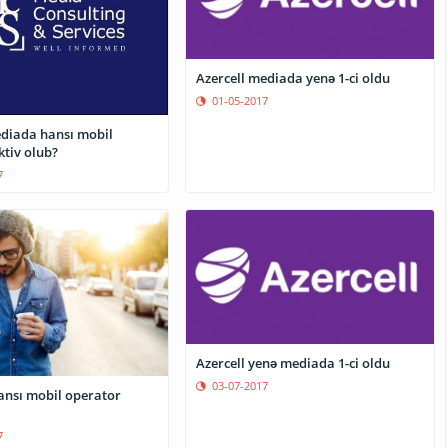
Azercell mediada yenə 1-ci oldu
01-05-2017
diada hansı mobil
ktiv olub?
7
Azercell yenə mediada 1-ci oldu
03-07-2017
nsı mobil operator
7