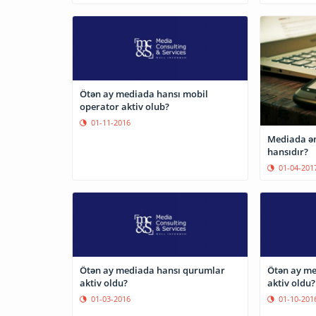
Ötən ay mediada hansı mobil
operator aktiv olub?
01-11-2016
Mediada ən
hansıdır?
01-04-201
Ötən ay mediada hansı qurumlar
Ötən ay me
aktiv oldu?
aktiv oldu?
01-03-2016
01-10-201