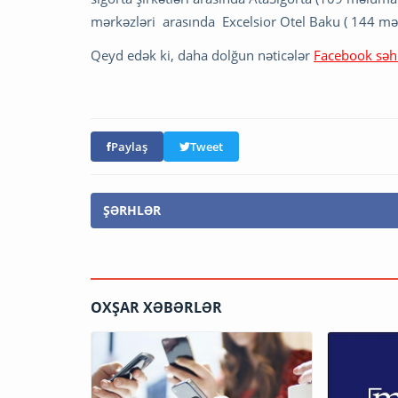
mərkəzləri arasında Excelsior Otel Baku ( 144 məl
Qeyd edək ki, daha dolğun nəticələr
Facebook səh
Paylaş
Tweet
ŞƏRHLƏR
OXŞAR XƏBƏRLƏR