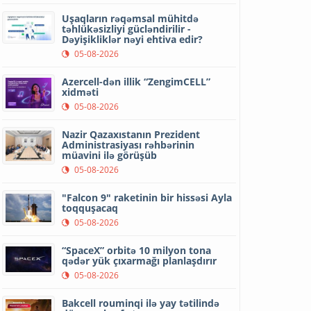
Uşaqların rəqəmsal mühitdə
təhlükəsizliyi gücləndirilir -
Dəyişikliklər nəyi ehtiva edir?
05-08-2026
Azercell-dən illik “ZengimCELL”
xidməti
05-08-2026
Nazir Qazaxıstanın Prezident
Administrasiyası rəhbərinin
müavini ilə görüşüb
05-08-2026
"Falcon 9" raketinin bir hissəsi Ayla
toqquşacaq
05-08-2026
“SpaceX” orbitə 10 milyon tona
qədər yük çıxarmağı planlaşdırır
05-08-2026
Bakcell rouminqi ilə yay tətilində