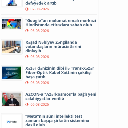
dəfəyədək artıb
07-08-2026
“Google”un məlumat emalı mərkəzi
Hindistanda etirazlara səbəb olub
06-08-2026
Rəşad Nəbiyev Zəngilanda
vətəndaşların müraciətlərini
dinləyib
06-08-2026
Xəzər dənizinin dibi ilə Trans-Xəzər
Fiber-Optik Kabel Xəttinin çəkilişi
başa çatıb
06-08-2026
AZCON-a "Azərkosmos"la bağlı yeni
səlahiyyətlər verilib
06-08-2026
“Meta”nın süni intellekti test
zamanı başqa şirkətin sisteminə
daxil olub