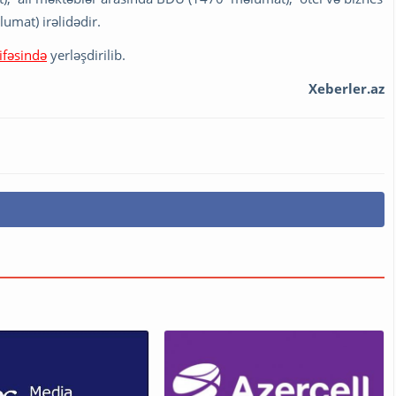
umat) irəlidədir.
ifəsində
yerləşdirilib.
Xeberler.az