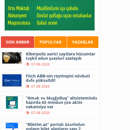
SON XƏBƏR
POPULYAR
YAZARLAR
Kiberpolis xarici saytlara hücumlar
təşkil edən şəxsləri saxlayıb
07-08-2026
Fitch ABB-nin reytinqini növbəti
dəfə yüksəltdi!
07-08-2026
“Əmək və Məşğulluq” altsistemində
hazırda 65 mindən çox aktiv
vakansiya var
07-08-2026
“Biletim.az” portalı üzərindən
onlayn bilet alanların sayı 2