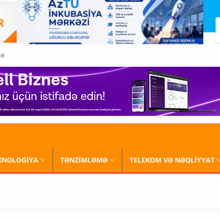
QƏ
XNOLOGİYA
TƏNZİMLƏMƏ
TELEKOM VƏ NƏQLİYYAT