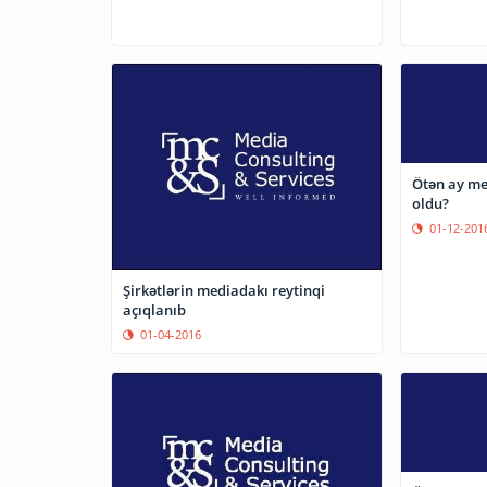
Ötən ay me
oldu?
01-12-201
Şirkətlərin mediadakı reytinqi
açıqlanıb
01-04-2016