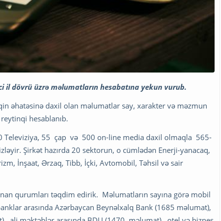
i il dövrü üzrə məlumatların hesabatına yekun vurub.
qin əhatəsinə daxil olan məlumatlar say, xarakter və məzmun
 reytinqi hesablanıb.
0 Televiziya, 55 çap və 500 on-line media daxil olmaqla 565-
zləyir. Şirkət hazırda 20 sektorun, o cümlədən Enerji-yanacaq,
zm, İnşaat, Ərzaq, Tibb, İçki, Avtomobil, Təhsil və sair
lanan qurumları təqdim edirik. Məlumatların sayına görə mobil
, banklar arasında Azərbaycan Beynəlxalq Bank (1685 məlumat),
at), ali məktəblər arasında BDU (1470 məlumat), otel və biznes