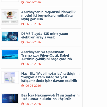
06-08-2026
Azərbaycanın rəqəmsal idarəçilik
model iki beynəlxalq mükafata
layiq görülüb
06-08-2026
DSMF 7 ayda 135 minə yaxın
elektron arayış verib
06-08-2026
Azərbaycan və Qazaxıstan
Transxəzər Fiber-Optik Kabel
Xəttinin çəkilişini başa çatdırıb
06-08-2026
Nazirlik: “Mobil notariat” tətbiqinin
“mygov”a tam inteqrasiyası
istiqamətində işlər davam etdirilir
06-08-2026
Beş İcra Hakimiyyəti İT sistemlərini
“Hökumət buludu”na köçürüb
06-08-2026