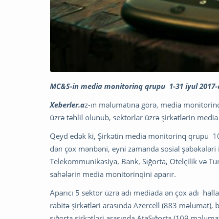
MC&S-in media monitorinq qrupu 1-31 iyul 2017-c
Xeberler.a
z-ın məlumatına görə, media monitorin
üzrə təhlil olunub, sektorlar üzrə şirkətlərin media
Qeyd edək ki, Şirkətin media monitorinq qrupu 1
dən çox mənbəni, eyni zamanda sosial şəbəkələri i
Telekommunikasiya, Bank, Sığorta, Otelçilik və Turi
sahələrin media monitorinqini aparır.
Aparıcı 5 sektor üzrə adı mediada ən çox adı hal
rabitə şirkətləri arasında Azercell (883 məlumat)
sığorta şirkətləri arasında AtaSığorta (109 məlum