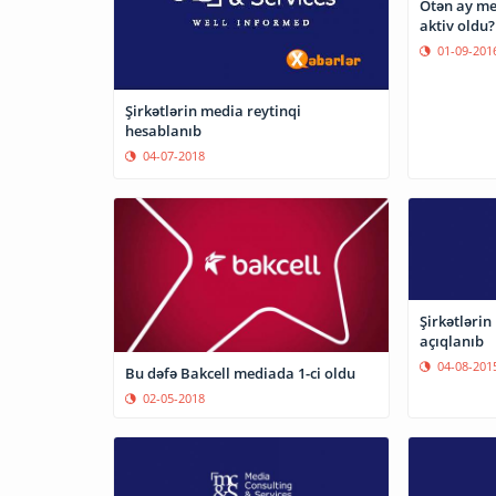
Ötən ay me
aktiv oldu?
01-09-201
Şirkətlərin media reytinqi
hesablanıb
04-07-2018
Şirkətlərin med
açıqlanıb
04-08-201
Bu dəfə Bakcell mediada 1-ci oldu
02-05-2018