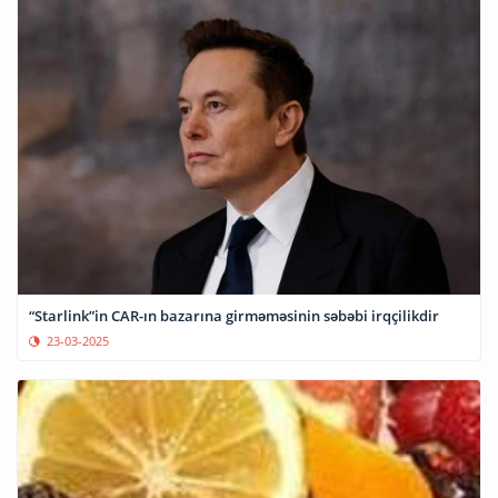
“Starlink”in CAR-ın bazarına girməməsinin səbəbi irqçilikdir
23-03-2025