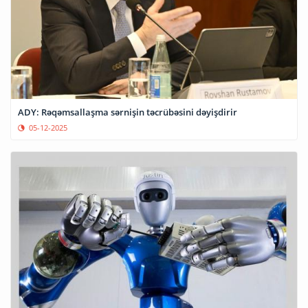
ADY: Rəqəmsallaşma sərnişin təcrübəsini dəyişdirir
05-12-2025