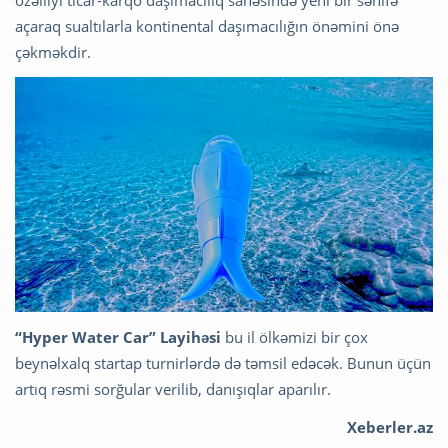
özəlliyi ticar-karqo daşımacılıq sahəsində yeni bir səhifə
açaraq sualtılarla kontinental daşımacılığın önəmini önə
çəkməkdir.
“Hyper Water Car” Layihəsi
bu il ölkəmizi bir çox
beynəlxalq startap turnirlərdə də təmsil edəcək. Bunun üçün
artıq rəsmi sorğular verilib, danışıqlar aparılır.
Xeberler.az