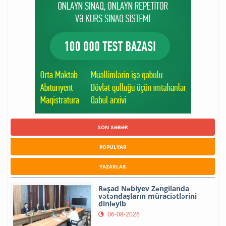
SON XƏBƏR
POPULYAR
YAZARLAR
Rəşad Nəbiyev Zəngilanda
vətəndaşların müraciətlərini
dinləyib
06-08-2026