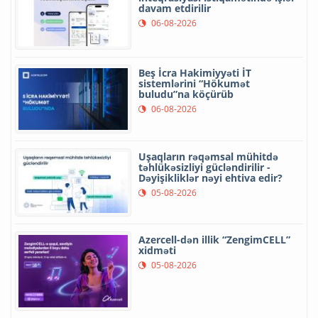
davam etdirilir
06-08-2026
Beş İcra Hakimiyyəti İT
sistemlərini “Hökumət
buludu”na köçürüb
06-08-2026
Uşaqların rəqəmsal mühitdə
təhlükəsizliyi gücləndirilir -
Dəyişikliklər nəyi ehtiva edir?
05-08-2026
Azercell-dən illik “ZengimCELL”
xidməti
05-08-2026