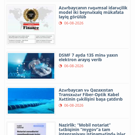
Azərbaycanın rəqəmsal idarəçilik
model iki beynəlxalq mükafata
layiq görülüb
06-08-2026
DSMF 7 ayda 135 minə yaxın
elektron arayış verib
06-08-2026
Azərbaycan və Qazaxıstan
Transxəzər Fiber-Optik Kabel
Xəttinin çəkilişini başa çatdırıb
06-08-2026
Nazirlik: “Mobil notariat”
tətbiqinin “mygov”a tam
inteqrasiyası istiqamətində işlər