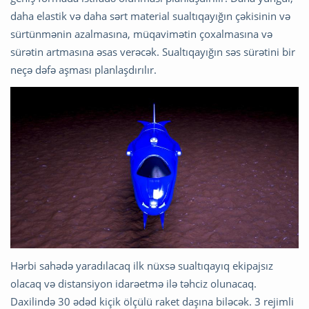
daha elastik və daha sərt material sualtıqayığın çəkisinin və
sürtünmənin azalmasına, müqavimətin çoxalmasına və
sürətin artmasına əsas verəcək. Sualtıqayığın səs sürətini bir
neçə dəfə aşması planlaşdırılır.
Hərbi sahədə yaradılacaq ilk nüxsə sualtıqayıq ekipajsız
olacaq və distansiyon idarəetmə ilə təhciz olunacaq.
Daxilində 30 ədəd kiçik ölçülü raket daşına biləcək. 3 rejimli