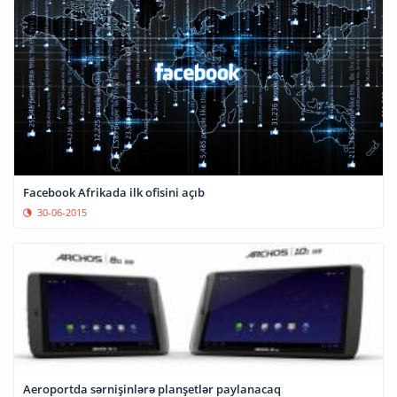
Facebook Afrikada ilk ofisini açıb
30-06-2015
Aeroportda sərnişinlərə planşetlər paylanacaq