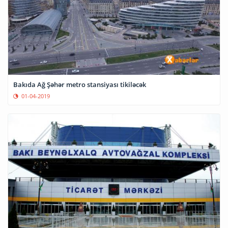
Bakıda Ağ Şəhər metro stansiyası tikiləcək
01-04-2019