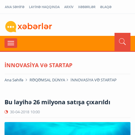
ANA SƏHİFƏ
LAYİHƏ HAQQINDA
ARXİV
XƏBƏRLƏR
ƏLAQƏ
İNNOVASİYA VƏ STARTAP
Ana Səhifə
RƏQƏMSAL DÜNYA
İNNOVASİYA VƏ STARTAP
Bu layihə 26 milyona satışa çıxarıldı
30-04-2018
10:00