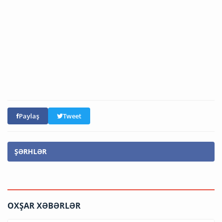
Paylaş
Tweet
ŞƏRHLƏR
OXŞAR XƏBƏRLƏR