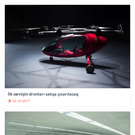
İlk sərnişin dronları satışa çıxarılacaq
02-10-2017