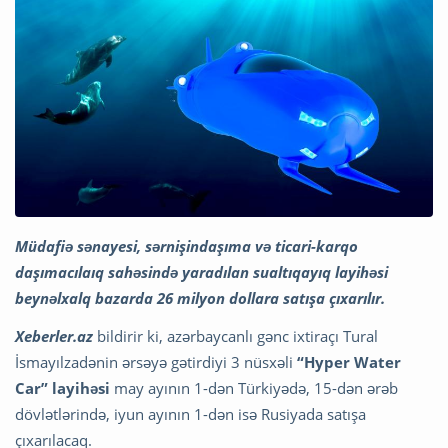
Müdafiə sənayesi, sərnişindaşıma və ticari-karqo
daşımacılaıq sahəsində yaradılan sualtıqayıq layihəsi
beynəlxalq bazarda 26 milyon dollara satışa çıxarılır.
Xeberler.az
bildirir ki, azərbaycanlı gənc ixtiraçı Tural
İsmayılzadənin ərsəyə gətirdiyi 3 nüsxəli
“Hyper Water
Car” layihəsi
may ayının 1-dən Türkiyədə, 15-dən ərəb
dövlətlərində, iyun ayının 1-dən isə Rusiyada satışa
çıxarılacaq.