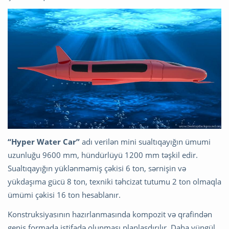
“Hyper Water Car”
adı verilən mini sualtıqayığın ümumi
uzunluğu 9600 mm, hündürlüyü 1200 mm təşkil edir.
Sualtıqayığın yüklənməmiş çəkisi 6 ton, sərnişin və
yükdaşıma gücü 8 ton, texniki təhcizat tutumu 2 ton olmaqla
ümümi çəkisi 16 ton hesablanır.
Konstruksiyasının hazırlanmasında kompozit və qrafindən
geniş formada istifadə olunması planlaşdırılır. Daha yüngül,