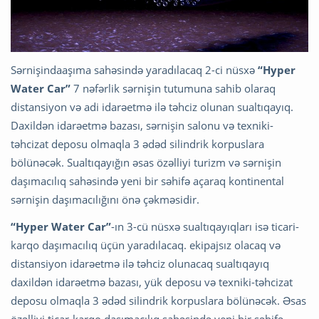
Sərnişindaaşıma sahəsində yaradılacaq 2-ci nüsxə
“Hyper
Water Car”
7 nəfərlik sərnişin tutumuna sahib olaraq
distansiyon və adi idarəetmə ilə təhciz olunan sualtıqayıq.
Daxildən idarəetmə bazası, sərnişin salonu və texniki-
təhcizat deposu olmaqla 3 ədəd silindrik korpuslara
bölünəcək. Sualtıqayığın əsas özəlliyi turizm və sərnişin
daşımacılıq sahəsində yeni bir səhifə açaraq kontinental
sərnişin daşımacılığını önə çəkməsidir.
“Hyper Water Car”
-ın 3-cü nüsxə sualtıqayıqları isə ticari-
karqo daşımacılıq üçün yaradılacaq. ekipajsız olacaq və
distansiyon idarəetmə ilə təhciz olunacaq sualtıqayıq
daxildən idarəetmə bazası, yük deposu və texniki-təhcizat
deposu olmaqla 3 ədəd silindrik korpuslara bölünəcək. Əsas