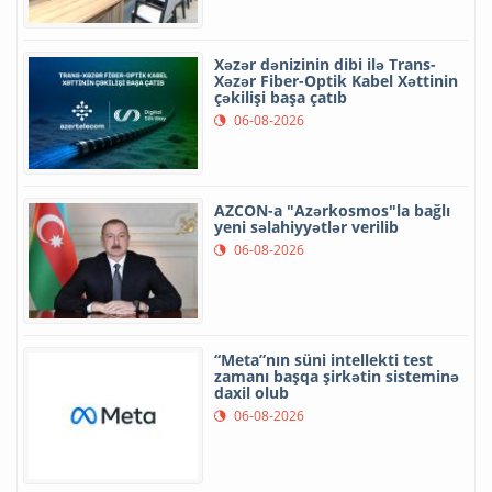
Xəzər dənizinin dibi ilə Trans-
Xəzər Fiber-Optik Kabel Xəttinin
çəkilişi başa çatıb
06-08-2026
AZCON-a "Azərkosmos"la bağlı
yeni səlahiyyətlər verilib
06-08-2026
“Meta”nın süni intellekti test
zamanı başqa şirkətin sisteminə
daxil olub
06-08-2026