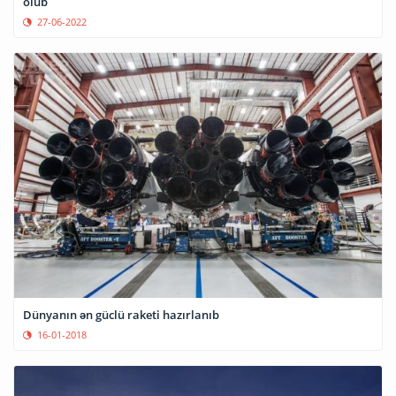
olub
27-06-2022
Dünyanın ən güclü raketi hazırlanıb
16-01-2018