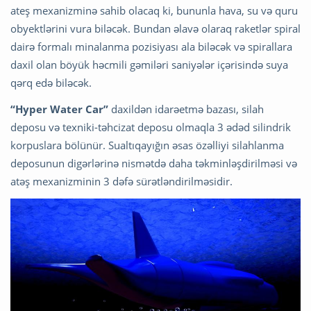
ateş mexanizminə sahib olacaq ki, bununla hava, su və quru
obyektlərini vura biləcək. Bundan əlavə olaraq raketlər spiral
dairə formalı minalanma pozisiyası ala biləcək və spirallara
daxil olan böyük həcmili gəmiləri saniyələr içərisində suya
qərq edə biləcək.
“Hyper Water Car”
daxildən idarəetmə bazası, silah
deposu və texniki-təhcizat deposu olmaqla 3 ədəd silindrik
korpuslara bölünür. Sualtıqayığın əsas özəlliyi silahlanma
deposunun digərlərinə nismətdə daha təkminləşdirilməsi və
atəş mexanizminin 3 dəfə sürətləndirilməsidir.