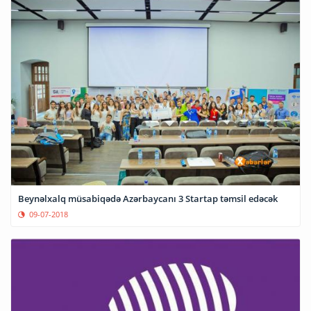
Beynəlxalq müsabiqədə Azərbaycanı 3 Startap təmsil edəcək
09-07-2018