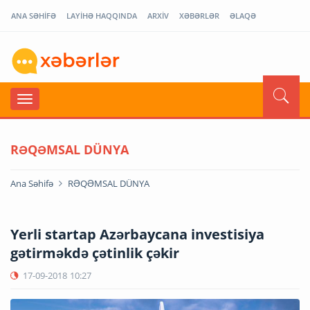
ANA SƏHİFƏ
LAYİHƏ HAQQINDA
ARXİV
XƏBƏRLƏR
ƏLAQƏ
RƏQƏMSAL DÜNYA
Ana Səhifə
RƏQƏMSAL DÜNYA
Yerli startap Azərbaycana investisiya
gətirməkdə çətinlik çəkir
17-09-2018
10:27