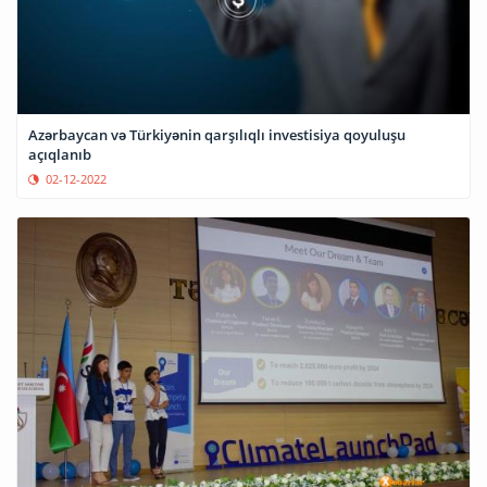
Azərbaycan və Türkiyənin qarşılıqlı investisiya qoyuluşu
açıqlanıb
02-12-2022