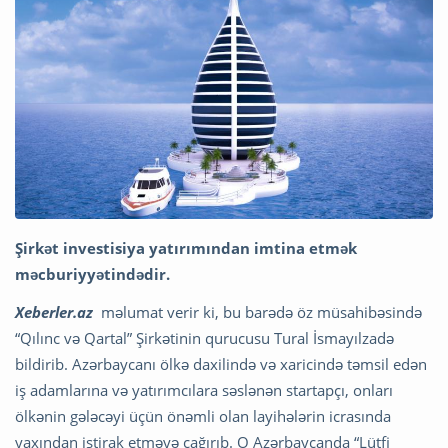
Şirkət investisiya yatırımından imtina etmək
məcburiyyətindədir.
Xeberler.az
məlumat verir ki, bu barədə öz müsahibəsində
“Qılınc və Qartal” Şirkətinin qurucusu Tural İsmayılzadə
bildirib. Azərbaycanı ölkə daxilində və xaricində təmsil edən
iş adamlarına və yatırımcılara səslənən startapçı, onları
ölkənin gələcəyi üçün önəmli olan layihələrin icrasında
yaxından iştirak etməyə çağırıb. O Azərbaycanda “Lütfi