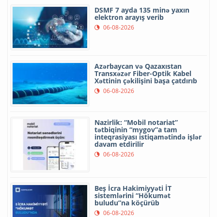
DSMF 7 ayda 135 minə yaxın
elektron arayış verib
06-08-2026
Azərbaycan və Qazaxıstan
Transxəzər Fiber-Optik Kabel
Xəttinin çəkilişini başa çatdırıb
06-08-2026
Nazirlik: “Mobil notariat”
tətbiqinin “mygov”a tam
inteqrasiyası istiqamətində işlər
davam etdirilir
06-08-2026
Beş İcra Hakimiyyəti İT
sistemlərini “Hökumət
buludu”na köçürüb
06-08-2026