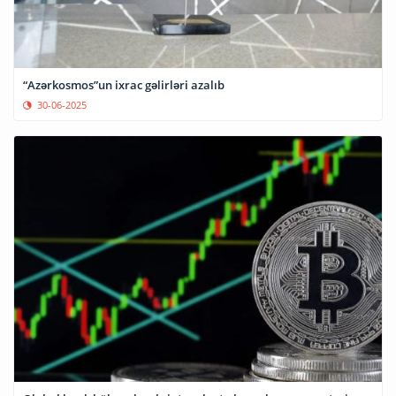
“Azərkosmos”un ixrac gəlirləri azalıb
30-06-2025