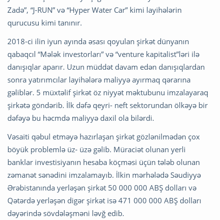
Zadə”, “J-RUN” və “Hyper Water Car” kimi layihələrin
qurucusu kimi tanınır.
2018-ci ilin iyun ayında əsası qoyulan şirkət dünyanın
qabaqcıl “Mələk investorları” və “venture kapitalist”ləri ilə
danışıqlar aparır. Uzun müddət davam edən danışıqlardan
sonra yatırımcılar layihələrə maliyyə ayırmaq qərarına
gəliblər. 5 müxtəlif şirkət öz niyyət məktubunu imzalayaraq
şirkətə göndərib. İlk dəfə qeyri- neft sektorundan ölkəyə bir
dəfəyə bu həcmdə maliyyə daxil ola bilərdi.
Vəsaiti qəbul etməyə hazırlaşan şirkət gözlənilmədən çox
böyük problemlə üz- üzə gəlib. Müraciət olunan yerli
banklar investisiyanın hesaba köçməsi üçün tələb olunan
zəmanət sənədini imzalamayıb. İlkin mərhələdə Səudiyyə
Ərəbistanında yerləşən şirkət 50 000 000 ABŞ dolları və
Qətərdə yerləşən digər şirkət isə 471 000 000 ABŞ dolları
dəyərində sövdələşməni ləvğ edib.