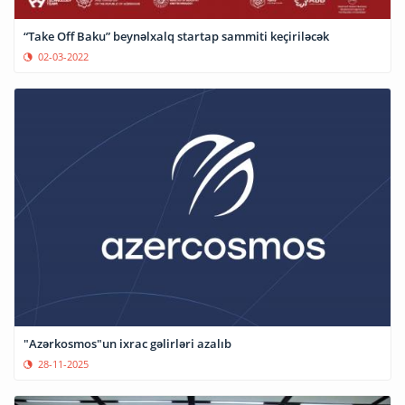
“Take Off Baku” beynəlxalq startap sammiti keçiriləcək
02-03-2022
"Azərkosmos"un ixrac gəlirləri azalıb
28-11-2025