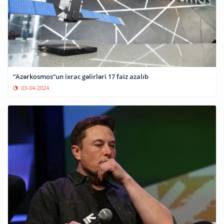
“Azərkosmos”un ixrac gəlirləri 17 faiz azalıb
03-04-2024