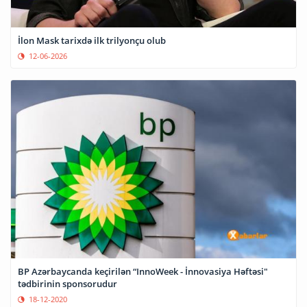
İlon Mask tarixdə ilk trilyonçu olub
12-06-2026
BP Azərbaycanda keçirilən “InnoWeek - İnnovasiya Həftəsi"
tədbirinin sponsorudur
18-12-2020