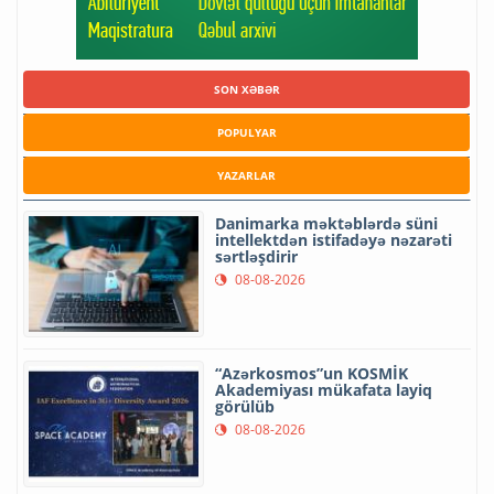
SON XƏBƏR
POPULYAR
YAZARLAR
Danimarka məktəblərdə süni
intellektdən istifadəyə nəzarəti
sərtləşdirir
08-08-2026
“Azərkosmos”un KOSMİK
Akademiyası mükafata layiq
görülüb
08-08-2026