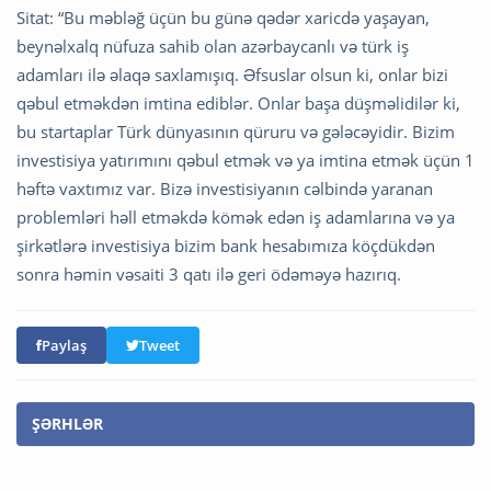
Sitat: “Bu məbləğ üçün bu günə qədər xaricdə yaşayan,
beynəlxalq nüfuza sahib olan azərbaycanlı və türk iş
adamları ilə əlaqə saxlamışıq. Əfsuslar olsun ki, onlar bizi
qəbul etməkdən imtina ediblər. Onlar başa düşməlidilər ki,
bu startaplar Türk dünyasının qüruru və gələcəyidir. Bizim
investisiya yatırımını qəbul etmək və ya imtina etmək üçün 1
həftə vaxtımız var. Bizə investisiyanın cəlbində yaranan
problemləri həll etməkdə kömək edən iş adamlarına və ya
şirkətlərə investisiya bizim bank hesabımıza köçdükdən
sonra həmin vəsaiti 3 qatı ilə geri ödəməyə hazırıq.
Paylaş
Tweet
ŞƏRHLƏR