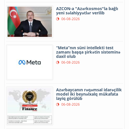
AZCON-a "Azərkosmos"la bağlı
yeni səlahiyyətlər verilib
06-08-2026
“Meta”nın süni intellekti test
zamanı başqa şirkətin sisteminə
daxil olub
06-08-2026
Azərbaycanın rəqəmsal idarəçilik
model iki beynəlxalq mükafata
layiq görülüb
06-08-2026