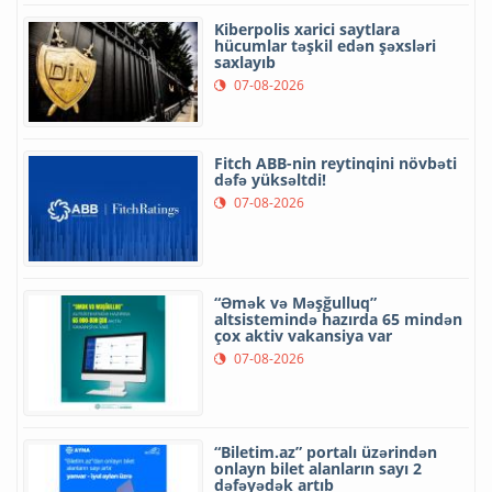
Kiberpolis xarici saytlara
hücumlar təşkil edən şəxsləri
saxlayıb
07-08-2026
Fitch ABB-nin reytinqini növbəti
dəfə yüksəltdi!
07-08-2026
“Əmək və Məşğulluq”
altsistemində hazırda 65 mindən
çox aktiv vakansiya var
07-08-2026
“Biletim.az” portalı üzərindən
onlayn bilet alanların sayı 2
dəfəyədək artıb