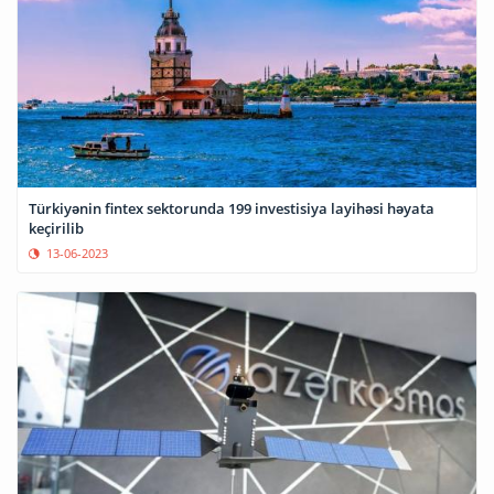
Türkiyənin fintex sektorunda 199 investisiya layihəsi həyata
keçirilib
13-06-2023