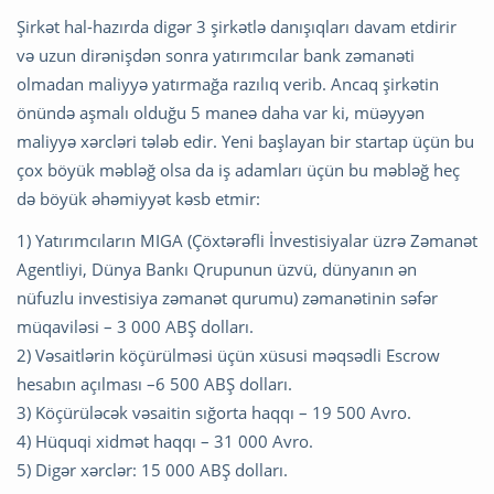
Şirkət hal-hazırda digər 3 şirkətlə danışıqları davam etdirir
və uzun dirənişdən sonra yatırımcılar bank zəmanəti
olmadan maliyyə yatırmağa razılıq verib. Ancaq şirkətin
önündə aşmalı olduğu 5 maneə daha var ki, müəyyən
maliyyə xərcləri tələb edir. Yeni başlayan bir startap üçün bu
çox böyük məbləğ olsa da iş adamları üçün bu məbləğ heç
də böyük əhəmiyyət kəsb etmir:
1) Yatırımcıların MIGA (Çöxtərəfli İnvestisiyalar üzrə Zəmanət
Agentliyi, Dünya Bankı Qrupunun üzvü, dünyanın ən
nüfuzlu investisiya zəmanət qurumu) zəmanətinin səfər
müqaviləsi – 3 000 ABŞ dolları.
2) Vəsaitlərin köçürülməsi üçün xüsusi məqsədli Escrow
hesabın açılması –6 500 ABŞ dolları.
3) Köçürüləcək vəsaitin sığorta haqqı – 19 500 Avro.
4) Hüquqi xidmət haqqı – 31 000 Avro.
5) Digər xərclər: 15 000 ABŞ dolları.