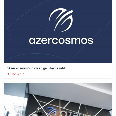
"Azərkosmos"un ixrac gəlirləri azalıb
30-12-2025