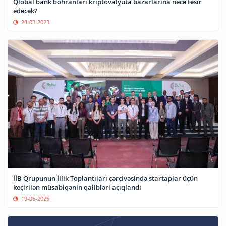
Qlobal bank böhranları kriptovalyuta bazarlarına necə təsir
edəcək?
28-03-2023
İİB Qrupunun İllik Toplantıları çərçivəsində startaplar üçün
keçirilən müsabiqənin qalibləri açıqlandı
19-06-2026