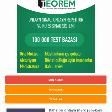
SON XƏBƏR
POPULYAR
YAZARLAR
Daha bir onlayn mərc şəbəkəsi