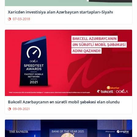
Xaricdən investisiya alan Azərbaycan startapları-Siyahı
07-03-2018
Bakcell Azərbaycanın ən sürətli mobil şəbəkəsi elan olundu
09-09-2021