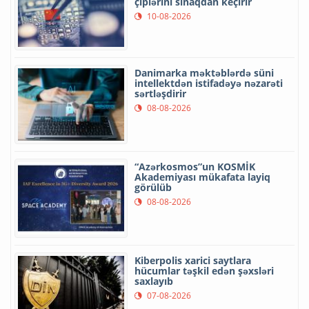
çiplərini sınaqdan keçirir
10-08-2026
Danimarka məktəblərdə süni
intellektdən istifadəyə nəzarəti
sərtləşdirir
08-08-2026
“Azərkosmos”un KOSMİK
Akademiyası mükafata layiq
görülüb
08-08-2026
Kiberpolis xarici saytlara
hücumlar təşkil edən şəxsləri
saxlayıb
07-08-2026