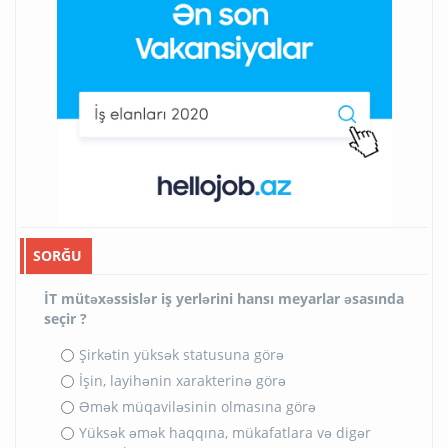
SORĞU
İT mütəxəssislər iş yerlərini hansı meyarlar əsasında
seçir ?
Şirkətin yüksək statusuna görə
İşin, layihənin xarakterinə görə
Əmək müqaviləsinin olmasına görə
Yüksək əmək haqqına, mükafatlara və digər