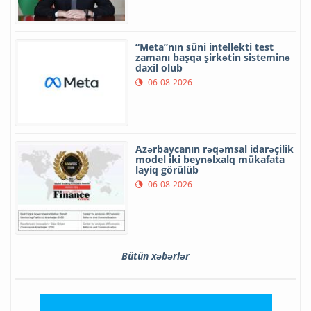
“Meta”nın süni intellekti test
zamanı başqa şirkətin sisteminə
daxil olub
06-08-2026
Azərbaycanın rəqəmsal idarəçilik
model iki beynəlxalq mükafata
layiq görülüb
06-08-2026
Bütün xəbərlər