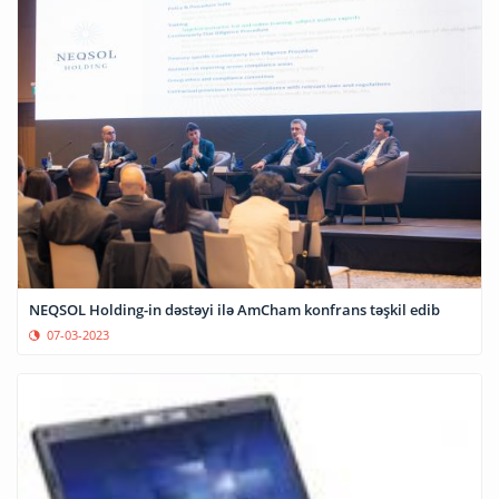
NEQSOL Holding-in dəstəyi ilə AmCham konfrans təşkil edib
07-03-2023