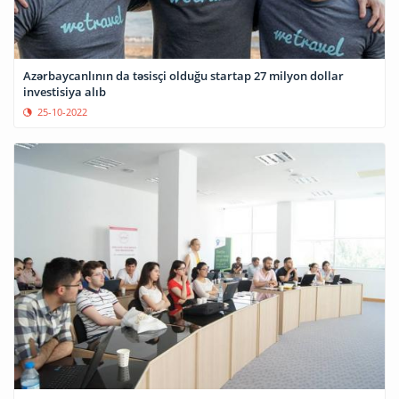
Azərbaycanlının da təsisçi olduğu startap 27 milyon dollar
investisiya alıb
25-10-2022