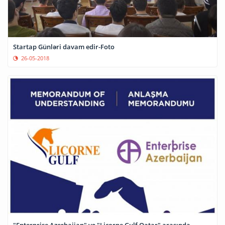
Startap Günləri davam edir-Foto
26-05-2018
"Enterprise Azerbaijan" və "Licorne Gulf Qatar" arasında