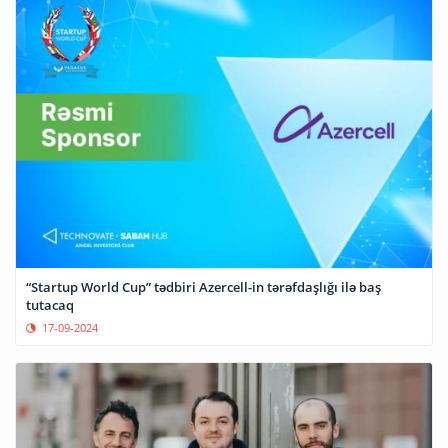
“Startup World Cup” tədbiri Azercell-in tərəfdaşlığı ilə baş
tutacaq
17-09-2024