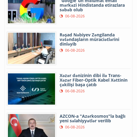
“Google”un məlumat emalı
mərkəzi Hindistanda etirazlara
səbəb olub
06-08-2026
Rəşad Nəbiyev Zəngilanda
vətəndaşların müraciətlərini
dinləyib
06-08-2026
Xəzər dənizinin dibi ilə Trans-
Xəzər Fiber-Optik Kabel Xəttinin
çəkilişi başa çatıb
06-08-2026
AZCON-a "Azərkosmos"la bağlı
yeni səlahiyyətlər verilib
06-08-2026