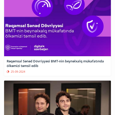
Rəqəmsal Sənəd Dövriyyəsi BMT-nin beynəlxalq mükafatında
ölkəmizi təmsil edib
25-09-2024