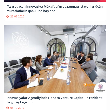
“Azərbaycan İnnovasiya Mükafatı”nı qazanmaq istəyənlər üçün
müraciətlərin qəbuluna başlandı
26-08-2020
İnnovasiyalar Agentliyində Hanaco Venture Capital-ın rezidenti
ilə görüş keçirilib
08-10-2019