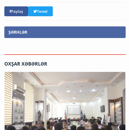
Paylaş
Tweet
ŞƏRHLƏR
OXŞAR XƏBƏRLƏR