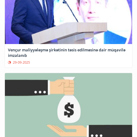
Vençur maliyyələşmə şirkətinin təsis edilməsinə dair müqavilə
imzalanıb
29-09-2025