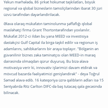
Yekun mərhələdə, 86 şirkət hökumət təşkilatları, böyük
regional və qlobal bizneslərin təmsilçilərindən ibarət 30 jüri
üzvü tərəfindən dəyərləndiriləcək.
Əlavə olaraq mükafatın təminolunma şəffaflığı qlobal
məsləhətçi firma Grant Thortontərəfindən yoxlanılır.
Mükafat 2012-ci ildən bu yana MEED və investisiya
dəstəkçisi Gulf Capital ilə birgə təşkil edilir və regionun iş
adamlarını, sahibkarlarını bir araya toplayır. "Bölgənin ən
güvənilinir biznes zəka təminatçısı olan MEED-in maraq
dairəsində olmaqdan qürur duyuruq. Bu bizə əlavə
motivasiya verir ki, innovativ işlərimizi davam etdirək və
mövcud bazarda fəaliyətimizi genişləndirək" - deyə Toğrul
Səməd əlavə edib. 16 kateqoriya üzrə qaliblərin adları isə 15
Sentyabrda Ritz Carlton DIFC-də baş tutacaq qala gecəsində
bilinəcək.