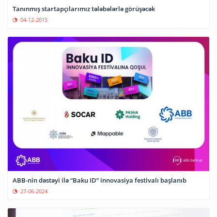
Tanınmış startapçılarımız tələbələrlə görüşəcək
04-12-2015
ABB-nin dəstəyi ilə “Baku ID” innovasiya festivalı başlanıb
27-06-2024