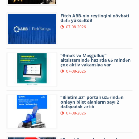
Fitch ABB-nin reytinqini növbəti
dəfə yüksəltdi!
07-08-2026
“Əmək və Məşğulluq”
altsistemində hazırda 65 mindən
çox aktiv vakansiya var
07-08-2026
“Biletim.az” portalı üzərindən
onlayn bilet alanların sayı 2
dəfəyədək artıb
07-08-2026