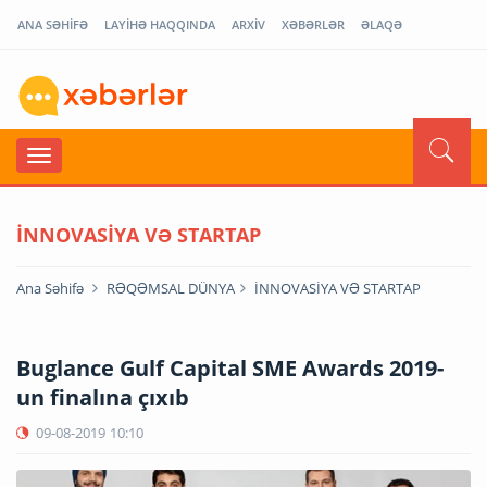
ANA SƏHİFƏ
LAYİHƏ HAQQINDA
ARXİV
XƏBƏRLƏR
ƏLAQƏ
İNNOVASİYA VƏ STARTAP
Ana Səhifə
RƏQƏMSAL DÜNYA
İNNOVASİYA VƏ STARTAP
Buglance Gulf Capital SME Awards 2019-
un finalına çıxıb
09-08-2019
10:10