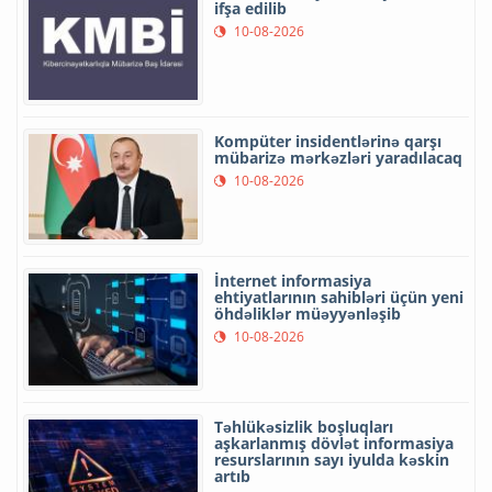
ifşa edilib
10-08-2026
Kompüter insidentlərinə qarşı
mübarizə mərkəzləri yaradılacaq
10-08-2026
İnternet informasiya
ehtiyatlarının sahibləri üçün yeni
öhdəliklər müəyyənləşib
10-08-2026
Təhlükəsizlik boşluqları
aşkarlanmış dövlət informasiya
resurslarının sayı iyulda kəskin
artıb