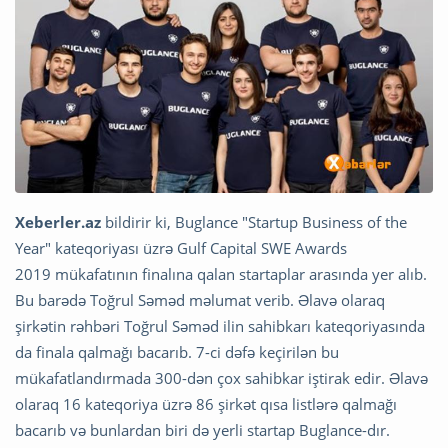
Xeberler.az
bildirir ki, Buglance "Startup Business of the
Year" kateqoriyası üzrə Gulf Capital SWE Awards
2019 mükafatının finalına qalan startaplar arasında yer alıb.
Bu barədə Toğrul Səməd məlumat verib. Əlavə olaraq
şirkətin rəhbəri Toğrul Səməd ilin sahibkarı kateqoriyasında
da finala qalmağı bacarıb. 7-ci dəfə keçirilən bu
mükafatlandırmada 300-dən çox sahibkar iştirak edir. Əlavə
olaraq 16 kateqoriya üzrə 86 şirkət qısa listlərə qalmağı
bacarıb və bunlardan biri də yerli startap Buglance-dır.