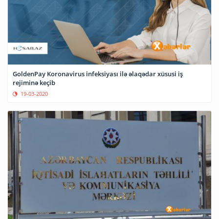
GoldenPay Koronavirus infeksiyası ilə əlaqədar xüsusi iş
rejiminə keçib
19-03-2020