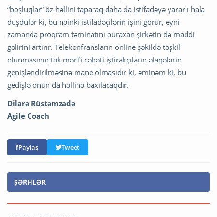
“boşluqlar” öz həllini taparaq daha da istifadəyə yararlı hala
düşdülər ki, bu nəinki istifadəçilərin işini görür, eyni
zamanda proqram təminatını buraxan şirkətin də maddi
gəlirini artırır. Telekonfransların online şəkildə təşkil
olunmasının tək mənfi cəhəti iştirakçıların əlaqələrin
genişləndirilməsinə mane olmasıdır ki, əminəm ki, bu
gedişlə onun da həllinə baxılacaqdır.
Dilarə Rüstəmzadə
Agile Coach
Paylaş
Tweet
ŞƏRHLƏR