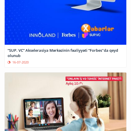
“SUP. VC” Akselerasiya Mərkəzinin fəaliyyəti “Forbes"da qeyd
olunub
16-07-2020