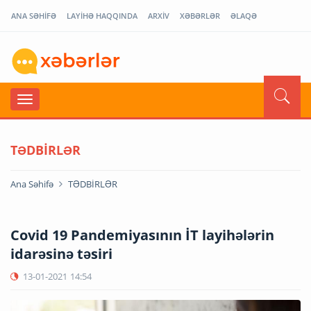
ANA SƏHİFƏ
LAYİHƏ HAQQINDA
ARXİV
XƏBƏRLƏR
ƏLAQƏ
TƏDBİRLƏR
Ana Səhifə
TƏDBİRLƏR
Covid 19 Pandemiyasının İT layihələrin
idarəsinə təsiri
13-01-2021
14:54