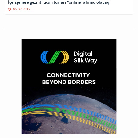
İçərişəhərə gəzinti üçün turları “online” almaq olacaq
06-02-2012