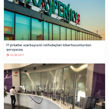
İT şirkətlər azərbaycanlı istifadəçiləri kiberhücumlardan
qoruyacaq
02-08-2017