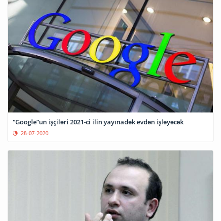
“Google”un işçiləri 2021-ci ilin yayınadək evdən işləyəcək
28-07-2020