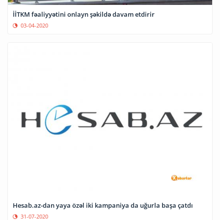
İİTKM fəaliyyətini onlayn şəkildə davam etdirir
03-04-2020
Hesab.az-dan yaya özəl iki kampaniya da uğurla başa çatdı
31-07-2020