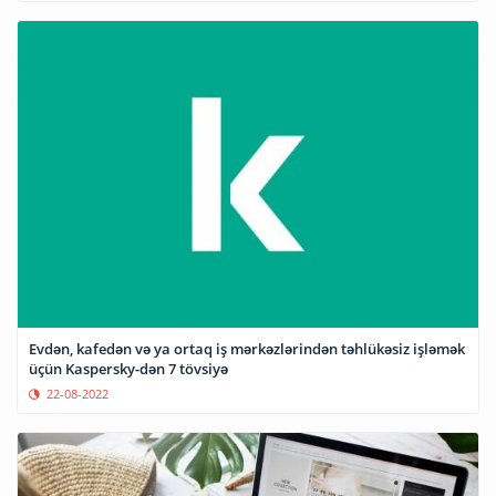
Evdən, kafedən və ya ortaq iş mərkəzlərindən təhlükəsiz işləmək
üçün Kaspersky-dən 7 tövsiyə
22-08-2022