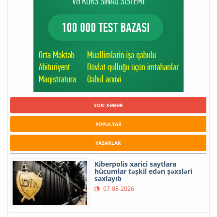
SON XƏBƏR
POPULYAR
YAZARLAR
Kiberpolis xarici saytlara
hücumlar təşkil edən şəxsləri
saxlayıb
07-08-2026