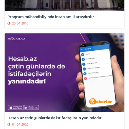
Proqram mühəndisliyində insan amili araşdırılır
23-04-2018
Hesab.az çətin günlərdə də istifadəçilərin yanındadır
04-04-2020