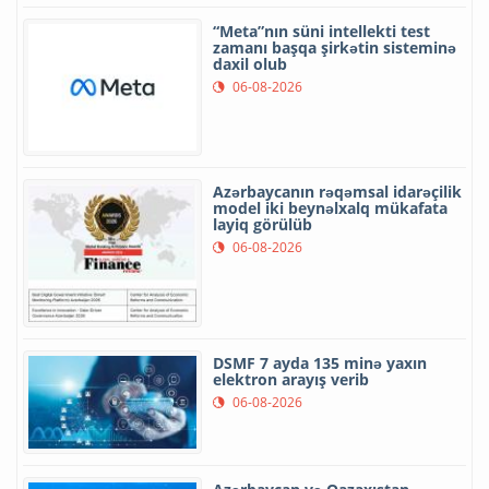
“Meta”nın süni intellekti test
zamanı başqa şirkətin sisteminə
daxil olub
06-08-2026
Azərbaycanın rəqəmsal idarəçilik
model iki beynəlxalq mükafata
layiq görülüb
06-08-2026
DSMF 7 ayda 135 minə yaxın
elektron arayış verib
06-08-2026