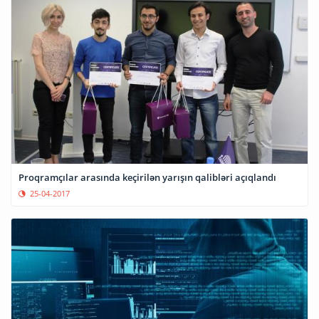
Proqramçılar arasında keçirilən yarışın qalibləri açıqlandı
25-04-2017