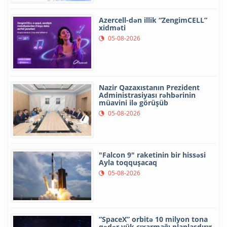
Azercell-dən illik “ZengimCELL”
xidməti
05-08-2026
Nazir Qazaxıstanın Prezident
Administrasiyası rəhbərinin
müavini ilə görüşüb
05-08-2026
"Falcon 9" raketinin bir hissəsi
Ayla toqquşacaq
05-08-2026
“SpaceX” orbitə 10 milyon tona
qədər yük çıxarmağı planlaşdırır