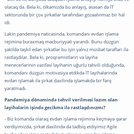
olacaq da. Belə ki, ölkəmizdə bu anlayış, əsasən də İT
sektorunda bir çox şirkətlər tərəfindən gözəalınmaz bir hal
idi.
Lakin pandemiya nəticəsində, komandanı evdən işləmə
rejiminə buraxmaq məcburiyyəti yarandı. Bunu düzgün
şəkildə təşkil edən şirkətlər bu işin yalnız müsbət tərəfləri ilə
rastlaşdılar. Belə ki, proqramistlərin və layihə
menecerlərinin vəzifəsi layihənin uğurlu təhvili olduğunda,
komandanı düzgün motivasiya etdikdə İT layihələrində
evdən işləmək ilə şirkət daxilində işləməkdə bir fərq
yaratmadı.
Pandemiya dönəmində təhvil verilməsi lazım olan
layihələrin işində gecikmə ilə rastlaşdınızmı?
- Biz komanda olaraq evdən işləmə rejiminə keçməyə qərar
verdiyimizdə, şirkət daxilində də tədbiq etdiyimiz Agile