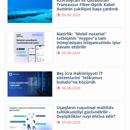
Azərbaycan və Qazaxıstan
Transxəzər Fiber-Optik Kabel
Xəttinin çəkilişini başa çatdırıb
06-08-2026
Nazirlik: “Mobil notariat”
tətbiqinin “mygov”a tam
inteqrasiyası istiqamətində işlər
davam etdirilir
06-08-2026
Beş İcra Hakimiyyəti İT
sistemlərini “Hökumət
buludu”na köçürüb
06-08-2026
Uşaqların rəqəmsal mühitdə
təhlükəsizliyi gücləndirilir -
Dəyişikliklər nəyi ehtiva edir?
05-08-2026