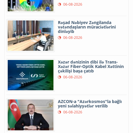
06-08-2026
Rəşad Nəbiyev Zəngilanda
vətəndaşların müraciətlərini
dinləyib
06-08-2026
Xəzər dənizinin dibi ilə Trans-
Xəzər Fiber-Optik Kabel Xəttinin
çəkilişi başa çatıb
06-08-2026
AZCON-a "Azərkosmos"la bağlı
yeni səlahiyyətlər verilib
06-08-2026