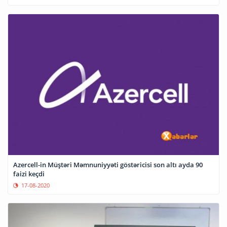
Azercell-in Müştəri Məmnuniyyəti göstəricisi son altı ayda 90
faizi keçdi
17-08-2020