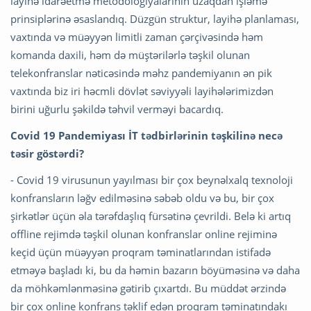
layihə idarəetmə metodologiyalarının uzaqdan işləmə
prinsiplərinə əsaslandıq. Düzgün struktur, layihə planlaması,
vaxtında və müəyyən limitli zaman çərçivəsində həm
komanda daxili, həm də müştərilərlə təşkil olunan
telekonfranslar nəticəsində məhz pandemiyanın ən pik
vaxtında biz iri həcmli dövlət səviyyəli layihələrimizdən
birini uğurlu şəkildə təhvil verməyi bacardıq.
Covid 19 Pandemiyası İT tədbirlərinin təşkilinə necə
təsir göstərdi?
- Covid 19 virusunun yayılması bir çox beynəlxalq texnoloji
konfransların ləğv edilməsinə səbəb oldu və bu, bir çox
şirkətlər üçün əla tərəfdaşlıq fürsətinə çevrildi. Belə ki artıq
offline rejimdə təşkil olunan konfranslar online rejiminə
keçid üçün müəyyən proqram təminatlarından istifadə
etməyə başladı ki, bu da həmin bazarın böyüməsinə və daha
da möhkəmlənməsinə gətirib çıxartdı. Bu müddət ərzində
bir çox online konfrans təklif edən proqram təminatındakı