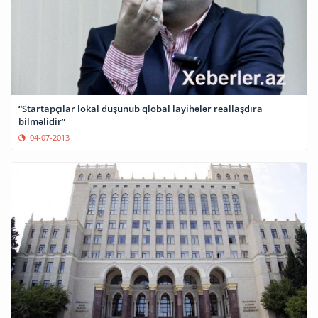
“Startapçılar lokal düşünüb qlobal layihələr reallaşdıra
bilməlidir”
04-07-2013