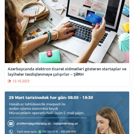
Azərbaycanda elektron ticarət xidmətləri göstərən startaplar və
layihələr təsdiqlənməyə çalışırlar – ŞƏRH
12-10-2023