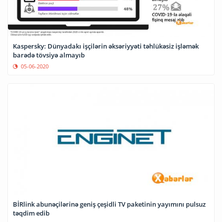
Kaspersky: Dünyadakı işçilərin əksəriyyəti təhlükəsiz işləmək
barədə tövsiyə almayıb
05-06-2020
BİRlink abunəçilərinə geniş çeşidli TV paketinin yayımını pulsuz
təqdim edib