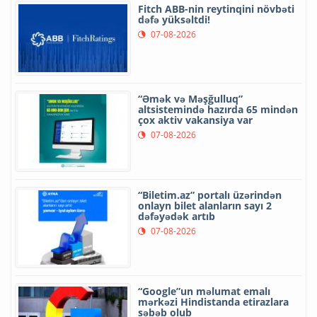
Fitch ABB-nin reytinqini növbəti
dəfə yüksəltdi!
07-08-2026
“Əmək və Məşğulluq”
altsistemində hazırda 65 mindən
çox aktiv vakansiya var
07-08-2026
“Biletim.az” portalı üzərindən
onlayn bilet alanların sayı 2
dəfəyədək artıb
07-08-2026
“Google”un məlumat emalı
mərkəzi Hindistanda etirazlara
səbəb olub