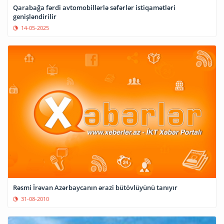
Qarabağa fərdi avtomobillərlə səfərlər istiqamətləri
genişləndirilir
14-05-2025
Rəsmi İrəvan Azərbayсanın ərazi bütövlüyünü tanıyır
31-08-2010