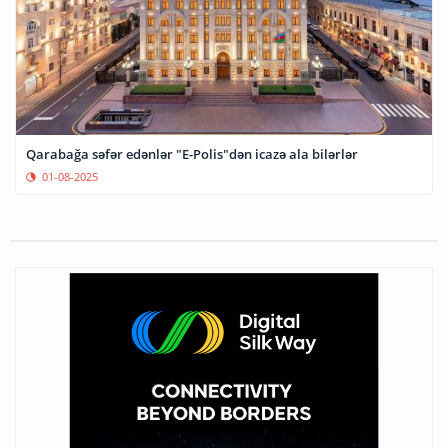
Qarabağa səfər edənlər "E-Polis"dən icazə ala bilərlər
01-08-2025