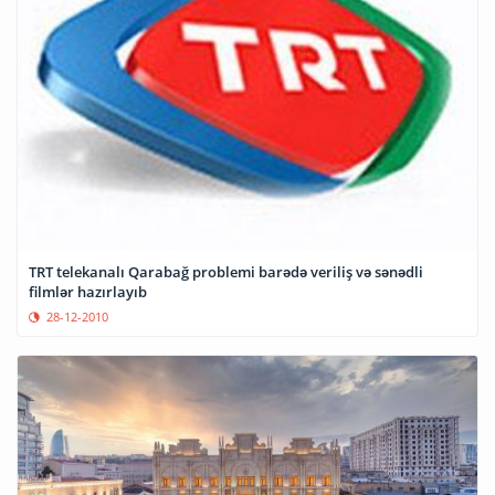
TRT telekanalı Qarabağ problemi barədə veriliş və sənədli
filmlər hazırlayıb
28-12-2010