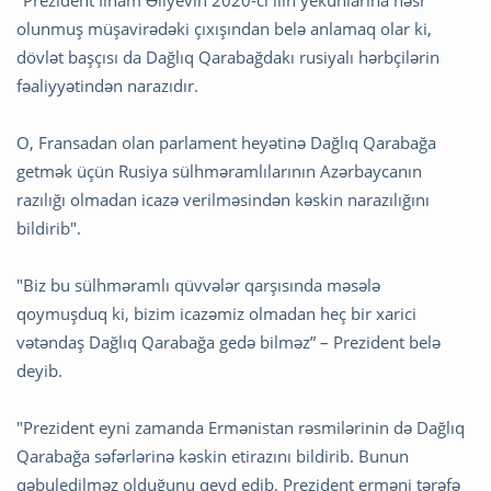
"Prezident İlham Əliyevin 2020-ci ilin yekunlarına həsr
olunmuş müşavirədəki çıxışından belə anlamaq olar ki,
dövlət başçısı da Dağlıq Qarabağdakı rusiyalı hərbçilərin
fəaliyyətindən narazıdır.
O, Fransadan olan parlament heyətinə Dağlıq Qarabağa
getmək üçün Rusiya sülhməramlılarının Azərbaycanın
razılığı olmadan icazə verilməsindən kəskin narazılığını
bildirib".
"Biz bu sülhməramlı qüvvələr qarşısında məsələ
qoymuşduq ki, bizim icazəmiz olmadan heç bir xarici
vətəndaş Dağlıq Qarabağa gedə bilməz” – Prezident belə
deyib.
"Prezident eyni zamanda Ermənistan rəsmilərinin də Dağlıq
Qarabağa səfərlərinə kəskin etirazını bildirib. Bunun
qəbuledilməz olduğunu qeyd edib. Prezident erməni tərəfə