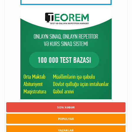
SON XƏBƏR
POPULYAR
YAZARLAR