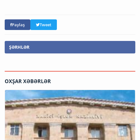
Paylaş
Tweet
ŞƏRHLƏR
OXŞAR XƏBƏRLƏR