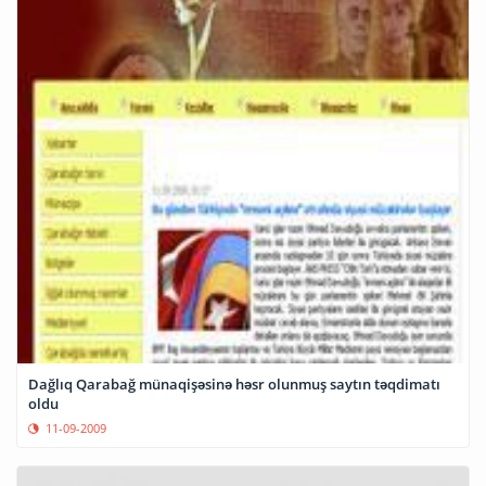
Dağlıq Qarabağ münaqişəsinə həsr olunmuş saytın təqdimatı
oldu
11-09-2009