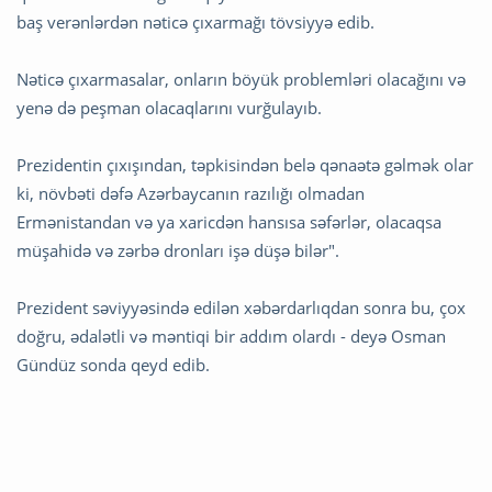
baş verənlərdən nəticə çıxarmağı tövsiyyə edib.
Nəticə çıxarmasalar, onların böyük problemləri olacağını və
yenə də peşman olacaqlarını vurğulayıb.
Prezidentin çıxışından, təpkisindən belə qənaətə gəlmək olar
ki, növbəti dəfə Azərbaycanın razılığı olmadan
Ermənistandan və ya xaricdən hansısa səfərlər, olacaqsa
müşahidə və zərbə dronları işə düşə bilər".
Prezident səviyyəsində edilən xəbərdarlıqdan sonra bu, çox
doğru, ədalətli və məntiqi bir addım olardı - deyə Osman
Gündüz sonda qeyd edib.