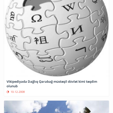
Vikipediyada Dağlıq Qarabağ müstəqil dövlət kimi təqdim
olunub
10-12-2008