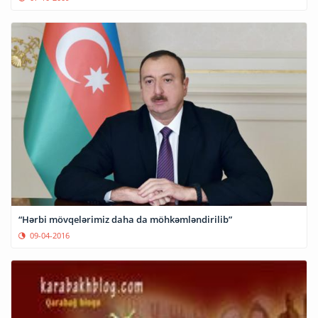
“Hərbi mövqelərimiz daha da möhkəmləndirilib”
09-04-2016