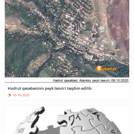
Hadrut qəsəbəsinin peyk təsviri təqdim edilib
10-10-2020