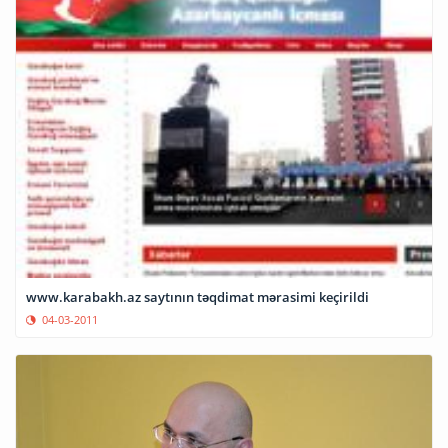
www.karabakh.az saytının təqdimat mərasimi keçirildi
04-03-2011