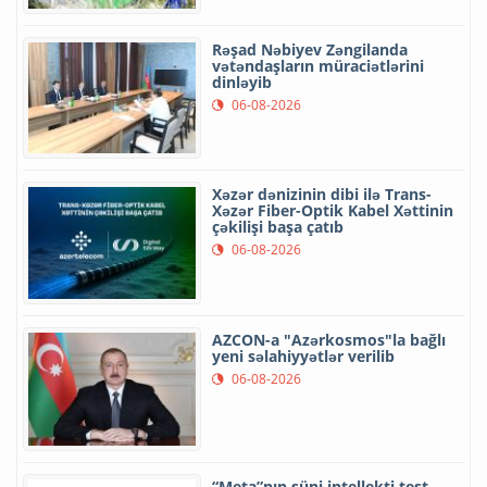
Rəşad Nəbiyev Zəngilanda
vətəndaşların müraciətlərini
dinləyib
06-08-2026
Xəzər dənizinin dibi ilə Trans-
Xəzər Fiber-Optik Kabel Xəttinin
çəkilişi başa çatıb
06-08-2026
AZCON-a "Azərkosmos"la bağlı
yeni səlahiyyətlər verilib
06-08-2026
“Meta”nın süni intellekti test