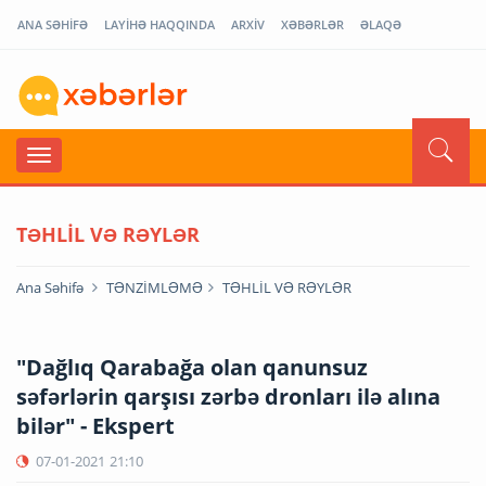
ANA SƏHİFƏ
LAYİHƏ HAQQINDA
ARXİV
XƏBƏRLƏR
ƏLAQƏ
TƏHLİL VƏ RƏYLƏR
Ana Səhifə
TƏNZİMLƏMƏ
TƏHLİL VƏ RƏYLƏR
"Dağlıq Qarabağa olan qanunsuz
səfərlərin qarşısı zərbə dronları ilə alına
bilər" - Ekspert
07-01-2021
21:10