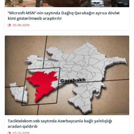
“Microsft-MSN”-nin saytında Dağlıq Qarabağın ayrıca dövlət
kimi göstərilməsib araşdırılır
05-08-2009
Taciktelekom veb saytında Azərbaycanla bağlı yalnlışlığı
aradan qaldırıb
07-10-2009