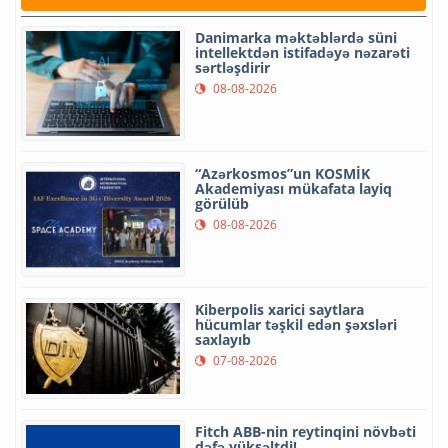
Danimarka məktəblərdə süni
intellektdən istifadəyə nəzarəti
sərtləşdirir
08-08-2026
“Azərkosmos”un KOSMİK
Akademiyası mükafata layiq
görülüb
08-08-2026
Kiberpolis xarici saytlara
hücumlar təşkil edən şəxsləri
saxlayıb
07-08-2026
Fitch ABB-nin reytinqini növbəti
dəfə yüksəltdi!