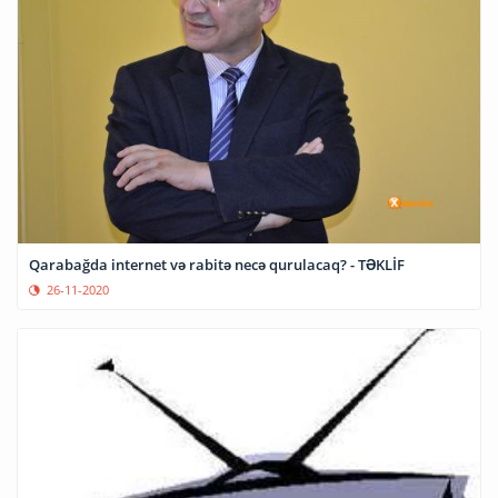
Qarabağda internet və rabitə necə qurulacaq? - TƏKLİF
26-11-2020