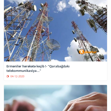
Ermənilər hərəkətə keçib !- "Qarabağdakı
telekommunikasiya..."
04-12-2020