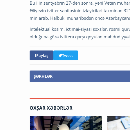
Bu ilin sentyabrın 27-dən sonra, yəni Vətən müha
Əliyevin tvitter səhifəsinin izləyiciləri təxminən 32
min artıb. Halbuki müharibədən öncə Azərbaycanda t
İntelektual kəsim, ictimai-siyasi şəxslər, rəsmi qur
olduğuna görə tvitterə qarşı qoyulan məhdudiyyət
Paylaş
Tweet
ŞƏRHLƏR
OXŞAR XƏBƏRLƏR