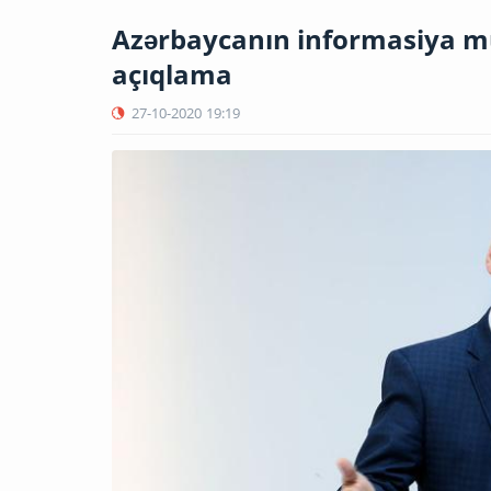
Azərbaycanın informasiya mü
açıqlama
27-10-2020
19:19