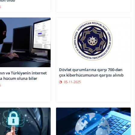
ibli olub
5
Dövlət qurumlarına qarşı 700-dən
ın və Türkiyənin internet
çox kiberhücumunun qarşısı alınıb
na hücum oluna bilər
05-11-2025
5