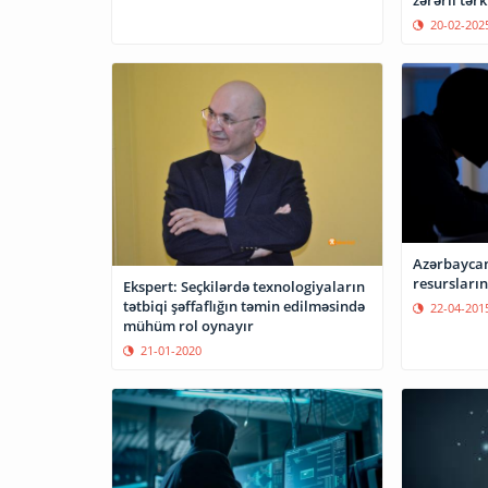
zərərli tərk
20-02-202
Azərbaycan
resursları
Ekspert: Seçkilərdə texnologiyaların
tətbiqi şəffaflığın təmin edilməsində
22-04-201
mühüm rol oynayır
21-01-2020