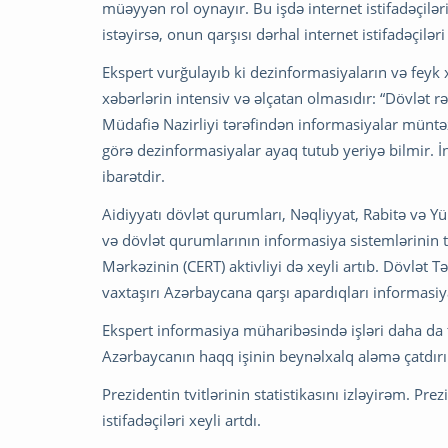
müəyyən rol oynayır. Bu işdə internet istifadəçil
istəyirsə, onun qarşısı dərhal internet istifadəçiləri
Ekspert vurğulayıb ki dezinformasiyaların və feyk x
xəbərlərin intensiv və əlçatan olmasıdır: “Dövlət 
Müdafiə Nazirliyi tərəfindən informasiyalar müntə
görə dezinformasiyalar ayaq tutub yeriyə bilmi
ibarətdir.
Aidiyyatı dövlət qurumları, Nəqliyyat, Rabitə və Yü
və dövlət qurumlarının informasiya sistemlərinin 
Mərkəzinin (CERT) aktivliyi də xeyli artıb. Dövlət
vaxtaşırı Azərbaycana qarşı apardıqları informasiya
Ekspert informasiya müharibəsində işləri daha da 
Azərbaycanın haqq işinin beynəlxalq aləmə çatdır
Prezidentin tvitlərinin statistikasını izləyirəm. Pre
istifadəçiləri xeyli artdı.