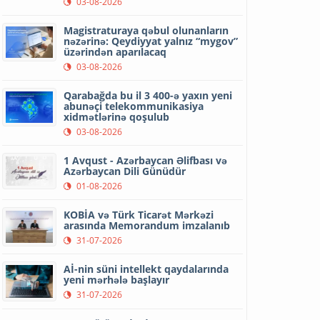
03-08-2026
Magistraturaya qəbul olunanların
nəzərinə: Qeydiyyat yalnız “mygov”
üzərindən aparılacaq
03-08-2026
Qarabağda bu il 3 400-ə yaxın yeni
abunəçi telekommunikasiya
xidmətlərinə qoşulub
03-08-2026
1 Avqust - Azərbaycan Əlifbası və
Azərbaycan Dili Günüdür
01-08-2026
KOBİA və Türk Ticarət Mərkəzi
arasında Memorandum imzalanıb
31-07-2026
Aİ-nin süni intellekt qaydalarında
yeni mərhələ başlayır
31-07-2026