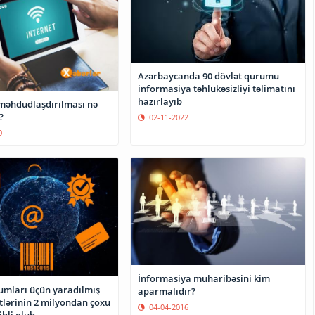
Azərbaycanda 90 dövlət qurumu
informasiya təhlükəsizliyi təlimatını
hazırlayıb
 məhdudlaşdırılması nə
?
02-11-2022
0
İnformasiya müharibəsini kim
umları üçün yaradılmış
aparmalıdır?
tlərinin 2 milyondan çoxu
04-04-2016