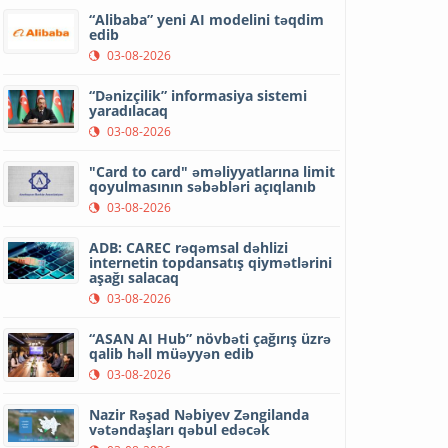
“Alibaba” yeni AI modelini təqdim
edib
03-08-2026
“Dənizçilik” informasiya sistemi
yaradılacaq
03-08-2026
"Card to card" əməliyyatlarına limit
qoyulmasının səbəbləri açıqlanıb
03-08-2026
ADB: CAREC rəqəmsal dəhlizi
internetin topdansatış qiymətlərini
aşağı salacaq
03-08-2026
“ASAN AI Hub” növbəti çağırış üzrə
qalib həll müəyyən edib
03-08-2026
Nazir Rəşad Nəbiyev Zəngilanda
vətəndaşları qəbul edəcək