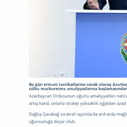
Bu gün erməni təxribatlarına cavab olaraq Azərba
sülhə məcburetmə əməliyyatlarına başlamasından 
Azərbaycan Ordusunun uğurlu əməliyyatları nəticəs
artıq kənd, onlarla strateji yüksəklik işğaldan azad 
Dağlıq Qarabağ və ətraf rayonlarda ard-arda məğ
uğursuzluğa düçar olub.