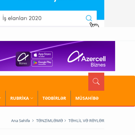
RUBRİKA
TƏDBİRLƏR
MÜSAHİBƏ
Ana Səhifə
TƏNZİMLƏMƏ
TƏHLİL VƏ RƏYLƏR