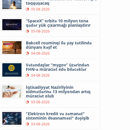
toqquşacaq
05-08-2026
“SpaceX” orbitə 10 milyon tona
qədər yük çıxarmağı planlaşdırır
05-08-2026
Bakcell rouminqi ilə yay tətilində
dünyanı kəşf et
04-08-2026
Vətəndaşlar “mygov” üzərindən
FHN-ə müraciət edə biləcəklər
04-08-2026
İqtisadiyyat Nazirliyinin
xidmətlərinə 13 milyondan artıq
müraciət olub
03-08-2026
"Elektron kredit və zəmanət"
sisteminin Əsasnaməsi" dəyişib
03-08-2026