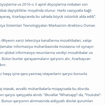
yüşlərinə və 2016-cı il aprel döyüşlərinə nisbətən son
ət dəyişikliklər müşahidə olunur. Hərbi vəziyyətlə bağlı
yaraq, Azərbaycanda bu sahədə böyük üstünlük əldə edib”.
asiya Sistemləri Texnologiyaları Mərkəzinin direktoru Osman
Əliyevin xarici televiziya kanallarına müsahibələri, xalqa
açıqlamalar informasiya müharibəsində müstəsna rol oynayır:
ın qlobal informasiya resurslarına verdiyi müsahibələr və
. Bütün bunlar qarayaxmaların qarşısını alır, Azərbaycan
ırır.
ız haqq işinə qara yaxmaq istəyənlərin qarşısı bununla
q istəsək, əvvəlki müharibələrlə müqayisədə bu dövrdə
n qarşısı qətiyyətlə alınıb: “Əvvəllər “Whatsapp”-da, “Youtube”-
r. Bunun qarşısının alınmasında aidiyyatlı dövlət qurumları