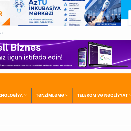
QƏ
XNOLOGİYA
TƏNZİMLƏMƏ
TELEKOM VƏ NƏQLİYYAT