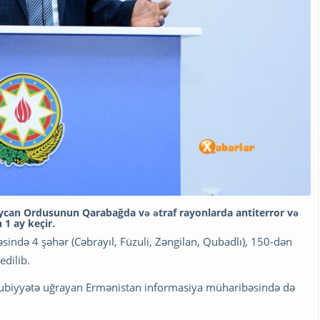
ycan Ordusunun Qarabağda və ətraf rayonlarda antiterror və
1 ay keçir.
ində 4 şəhər (Cəbrayıl, Füzuli, Zəngilan, Qubadlı), 150-dən
edilib.
lubiyyətə uğrayan Ermənistan informasiya müharibəsində də