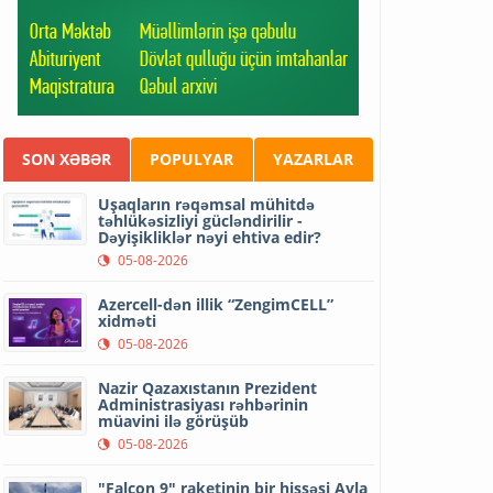
SON XƏBƏR
POPULYAR
YAZARLAR
Uşaqların rəqəmsal mühitdə
təhlükəsizliyi gücləndirilir -
Dəyişikliklər nəyi ehtiva edir?
05-08-2026
Azercell-dən illik “ZengimCELL”
xidməti
05-08-2026
Nazir Qazaxıstanın Prezident
Administrasiyası rəhbərinin
müavini ilə görüşüb
05-08-2026
"Falcon 9" raketinin bir hissəsi Ayla