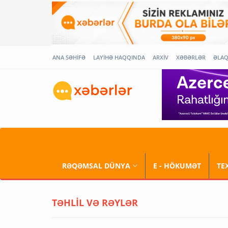
ANA SƏHİFƏ
LAYİHƏ HAQQINDA
ARXİV
XƏBƏRLƏR
ƏLA
RƏQƏMSAL DÜNYA
E - HÖKUMƏT
TE
TƏHLİL VƏ RƏYLƏR