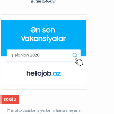
Bütün xəbərlər
SORĞU
İT mütəxəssislər iş yerlərini hansı meyarlar