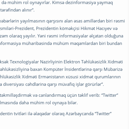
əri də mühim rol oynayırlar. Kimsə dezinformasiya yaymaq
 tərəfindən alınır”.
əbərlərin yayılmasının qarşısını alan əsas amillərdən biri rəsmi
rəsmiləri-Prezident, Prezidentin köməkçisi Hikmət Hacıyev və
zəm olaraq yayılır. Yəni rəsmi informasiyalar əlçatan olduğuna
r. İnformasiya müharibəsində mühüm məqamlardan biri bundan
ksək Texnologiyalar Nazirliyinin Elektron Təhlükəsizlik Xidməti
təhlükəsizliyinə baxan Kompüter İnsidentlərinə qarşı Mübarizə
 Təhlükəsizlik Xidməti Ermənistanın xüsusi xidmət qurumlarının
 diversiyası cəhdlərinə qarşı müvafiq işlər görürlər”.
təkmilləşdirmək və canlandırmaq üçün təklif verib: “Twitter”
ılmasında daha mühim rol oynaya bilər.
zidentin tvitləri ilə əlaqədar olaraq Azərbaycanda “Twitter”