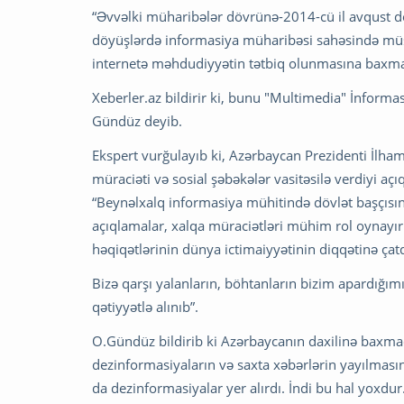
“Əvvəlki müharibələr dövrünə-2014-cü il avqust dö
döyüşlərdə informasiya müharibəsi sahəsində müsb
internetə məhdudiyyətin tətbiq olunmasına baxma
Xeberler.az bildirir ki, bunu "Multimedia" İnform
Gündüz deyib.
Ekspert vurğulayıb ki, Azərbaycan Prezidenti İlham 
müraciəti və sosial şəbəkələr vasitəsilə verdiyi 
“Beynəlxalq informasiya mühitində dövlət başçısın
açıqlamalar, xalqa müraciətləri mühim rol oynayır
həqiqətlərinin dünya ictimaiyyətinin diqqətinə çatd
Bizə qarşı yalanların, böhtanların bizim apardığım
qətiyyətlə alınıb”.
O.Gündüz bildirib ki Azərbaycanın daxilinə baxma
dezinformasiyaların və saxta xəbərlərin yayılmasını
da dezinformasiyalar yer alırdı. İndi bu hal yoxdu