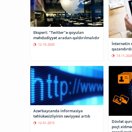
Ekspert: "Twitter"ə qoyulan
məhdudiyyət aradan qaldırılmalıdır
İnternetin
12-10-2020
qazandırdı
13-11-202
Azərbaycanda informasiya
təhlükəsizliyinin səviyyəsi artıb
Dövlət qur
12-01-2015
poçt xidmə