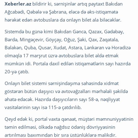
Xeberler.az
bildirir ki, sərnişinlər artıq paytaxt Bakıdan
Ağcabədi, Qəbələ və Şabrana, eləcə də əks-istiqamətə
hərəkət edən avtobuslara da onlayn bilet ala biləcəklər.
Sistemdə bu günə kimi Bakıdan Gəncə, Qazax, Gədəbəy,
Bərdə, Mingəçevir, Göyçay, Oğuz, Şəki, Qax, Zaqatala,
Balakən, Quba, Qusar, Xudat, Astara, Lənkəran və Horadizə
olmaqla 17 marşrut üzrə avtobuslara bilet əldə etmək
mümkün idi. Portala daxil edilən istiqamətlərin sayı hazırda
20-yə çatıb.
Onlayn bilet sistemi sərnişindaşıma sahəsində xidmət
göstərən bütün daşıyıcı və avtovağzalları mərhələli şəkildə
əhatə edəcək. Hazırda daşıyıcıların sayı 58-ə, nəqliyyat
vasitələrinin sayı isə 115-ə çatdırılıb.
Qeyd edək ki, portal vaxta qənaət, müştəri məmnuniyyətinin
təmin edilməsi, ölkədə nağdsız ödəniş dövriyyəsinin
artırılması baxımından bir sıra üstünlüklərə malikdir.