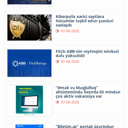
Kiberpolis xarici saytlara
hücumlar təşkil edən şəxsləri
saxlayıb
07-08-2026
Fitch ABB-nin reytinqini növbəti
dəfə yüksəltdi!
07-08-2026
“Əmək və Məşğulluq”
altsistemində hazırda 65 mindən
çox aktiv vakansiya var
07-08-2026
“Biletim.az” portalı üzərindən