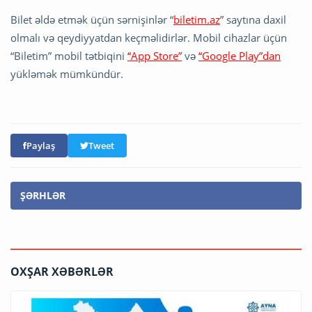
Bilet əldə etmək üçün sərnişinlər “
biletim.az
” saytına daxil
olmalı və qeydiyyatdan keçməlidirlər. Mobil cihazlar üçün
“Biletim” mobil tətbiqini
“App Store”
və
“Google Play”dan
yükləmək mümkündür.
Paylaş
Tweet
ŞƏRHLƏR
OXŞAR XƏBƏRLƏR