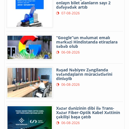
onlayn bilet alanların sayı 2
dəfəyədək artıb
07-08-2026
“Google”un məlumat emalı
mərkəzi Hindistanda etirazlara
səbəb olub
06-08-2026
Rəşad Nəbiyev Zəngilanda
vətəndaşların müraciətlərini
dinləyib
06-08-2026
Xəzər dənizinin dibi ilə Trans-
Xəzər Fiber-Optik Kabel Xəttinin
çəkilişi başa çatıb
06-08-2026