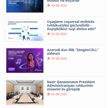
buludu”na köçürüb
06-08-2026
Uşaqların rəqəmsal mühitdə
təhlükəsizliyi gücləndirilir -
Dəyişikliklər nəyi ehtiva edir?
05-08-2026
Azercell-dən illik “ZengimCELL”
xidməti
05-08-2026
Nazir Qazaxıstanın Prezident
Administrasiyası rəhbərinin
müavini ilə görüşüb
05-08-2026