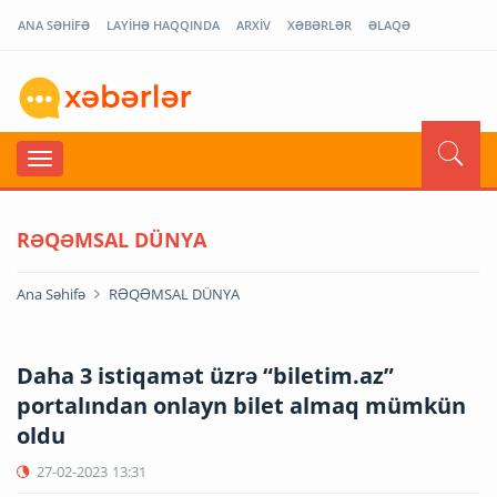
ANA SƏHİFƏ
LAYİHƏ HAQQINDA
ARXİV
XƏBƏRLƏR
ƏLAQƏ
RƏQƏMSAL DÜNYA
Ana Səhifə
RƏQƏMSAL DÜNYA
Daha 3 istiqamət üzrə “biletim.az”
portalından onlayn bilet almaq mümkün
oldu
27-02-2023
13:31