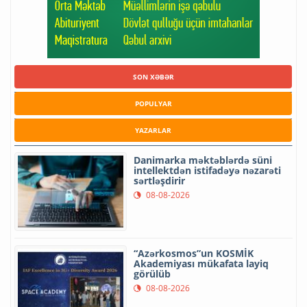
SON XƏBƏR
POPULYAR
YAZARLAR
Danimarka məktəblərdə süni
intellektdən istifadəyə nəzarəti
sərtləşdirir
08-08-2026
“Azərkosmos”un KOSMİK
Akademiyası mükafata layiq
görülüb
08-08-2026