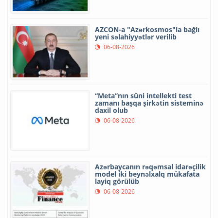
AZCON-a "Azərkosmos"la bağlı
yeni səlahiyyətlər verilib
06-08-2026
“Meta”nın süni intellekti test
zamanı başqa şirkətin sisteminə
daxil olub
06-08-2026
Azərbaycanın rəqəmsal idarəçilik
model iki beynəlxalq mükafata
layiq görülüb
06-08-2026