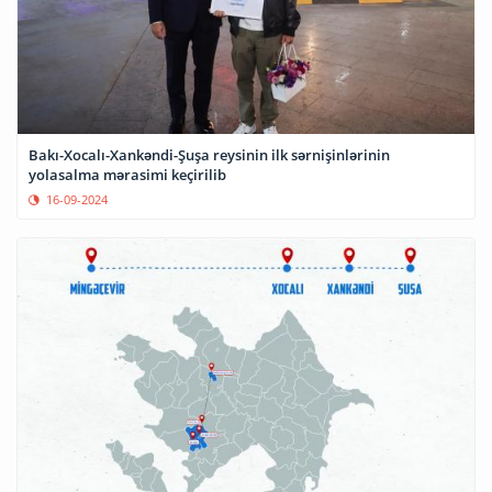
Bakı-Xocalı-Xankəndi-Şuşa reysinin ilk sərnişinlərinin
yolasalma mərasimi keçirilib
16-09-2024