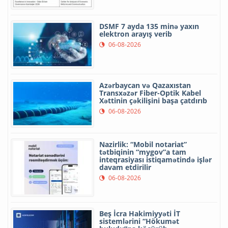
DSMF 7 ayda 135 minə yaxın
elektron arayış verib
06-08-2026
Azərbaycan və Qazaxıstan
Transxəzər Fiber-Optik Kabel
Xəttinin çəkilişini başa çatdırıb
06-08-2026
Nazirlik: “Mobil notariat”
tətbiqinin “mygov”a tam
inteqrasiyası istiqamətində işlər
davam etdirilir
06-08-2026
Beş İcra Hakimiyyəti İT
sistemlərini “Hökumət