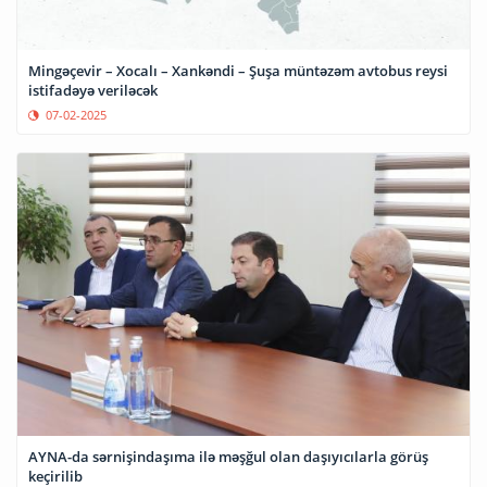
Mingəçevir – Xocalı – Xankəndi – Şuşa müntəzəm avtobus reysi
istifadəyə veriləcək
07-02-2025
AYNA-da sərnişindaşıma ilə məşğul olan daşıyıcılarla görüş
keçirilib