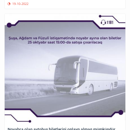
19-10-2022
Noyabra olan avtobus biletlərini onlayn almaq mümkündür