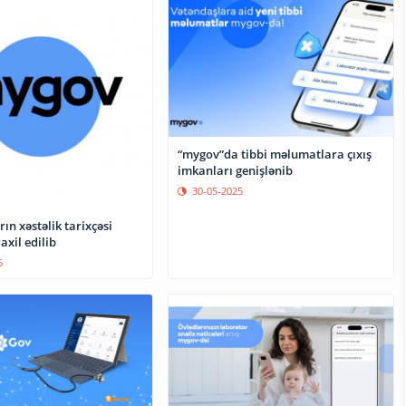
“mygov”da tibbi məlumatlara çıxış
imkanları genişlənib
30-05-2025
ın xəstəlik tarixçəsi
xil edilib
5