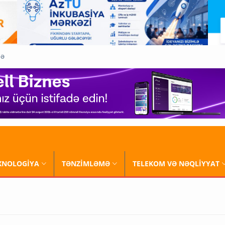
QƏ
XNOLOGİYA
TƏNZİMLƏMƏ
TELEKOM VƏ NƏQLİYYAT