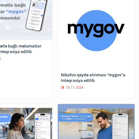
ətlə bağlı məlumatlar
nteqrasiya edilib
5
Nikahın qeydə alınması “mygov”a
inteqrasiya edilib
19-11-2024