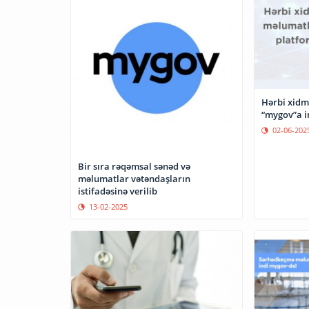
Hərbi xidm
“mygov”a i
02-06-202
Bir sıra rəqəmsal sənəd və
məlumatlar vətəndaşların
istifadəsinə verilib
13-02-2025