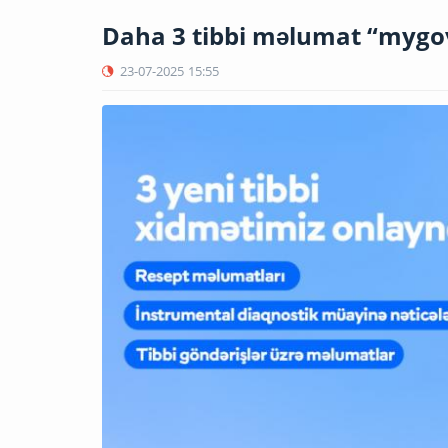
Daha 3 tibbi məlumat “mygov
23-07-2025
15:55