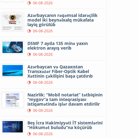
06-08-2026
Azərbaycanın rəqəmsal idarəçilik
model iki beynəlxalq mükafata
layiq görülüb
06-08-2026
DSMF 7 ayda 135 minə yaxın
elektron arayış verib
06-08-2026
Azərbaycan və Qazaxıstan
Transxəzər Fiber-Optik Kabel
Xəttinin çəkilişini başa çatdırıb
06-08-2026
Nazirlik: “Mobil notariat” tətbiqinin
“mygov”a tam inteqrasiyası
istiqamətində işlər davam etdirilir
06-08-2026
Beş İcra Hakimiyyəti İT sistemlərini
“Hökumət buludu”na köçürüb
06-08-2026