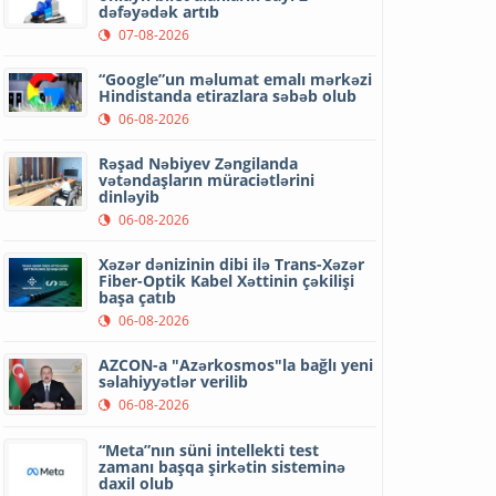
dəfəyədək artıb
07-08-2026
“Google”un məlumat emalı mərkəzi
Hindistanda etirazlara səbəb olub
06-08-2026
Rəşad Nəbiyev Zəngilanda
vətəndaşların müraciətlərini
dinləyib
06-08-2026
Xəzər dənizinin dibi ilə Trans-Xəzər
Fiber-Optik Kabel Xəttinin çəkilişi
başa çatıb
06-08-2026
AZCON-a "Azərkosmos"la bağlı yeni
səlahiyyətlər verilib
06-08-2026
“Meta”nın süni intellekti test
zamanı başqa şirkətin sisteminə
daxil olub