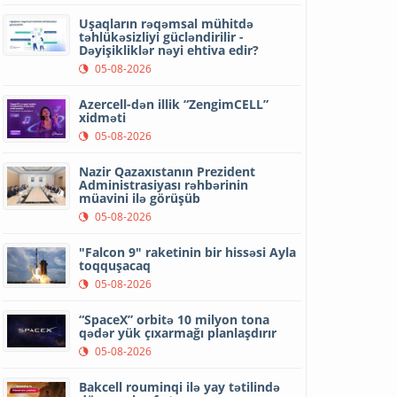
Uşaqların rəqəmsal mühitdə
təhlükəsizliyi gücləndirilir -
Dəyişikliklər nəyi ehtiva edir?
05-08-2026
Azercell-dən illik “ZengimCELL”
xidməti
05-08-2026
Nazir Qazaxıstanın Prezident
Administrasiyası rəhbərinin
müavini ilə görüşüb
05-08-2026
"Falcon 9" raketinin bir hissəsi Ayla
toqquşacaq
05-08-2026
“SpaceX” orbitə 10 milyon tona
qədər yük çıxarmağı planlaşdırır
05-08-2026
Bakcell rouminqi ilə yay tətilində