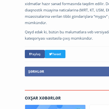
xidmətlər hazır sənəd formasında təqdim edilir. Dö
diaqnostik müayinə nəticələrinə (MRT, KT, USM, EK
müəssisələrinə verilən tibbi göndərişlərə “mygov
mümkündür.
Qeyd edək ki, bütün bu məlumatlara veb versiyada
kateqoriyası vasitəsilə çıxış mümkündür.
Paylaş
Tweet
ŞƏRHLƏR
OXŞAR XƏBƏRLƏR