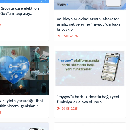
i Sığorta üzrə elektron
Gov”a inteqrasiya
Valideynlər övladlarının laborator
analiz nəticələrinə "mygov"da baxa
0
biləcəklər
07-01-2026
“mygov”a hərbi xidmətlə bağlı yeni
irliyinin yaratdığı Tibbi
funksiyalar əlavə olunub
iz Sistemi genişlənir
20-08-2025
6