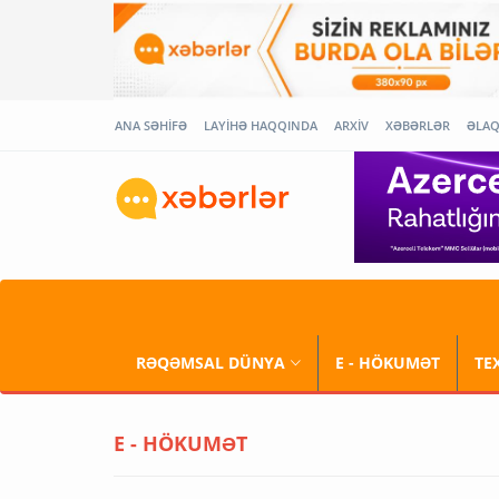
ANA SƏHİFƏ
LAYİHƏ HAQQINDA
ARXİV
XƏBƏRLƏR
ƏLA
RƏQƏMSAL DÜNYA
E - HÖKUMƏT
TE
E - HÖKUMƏT