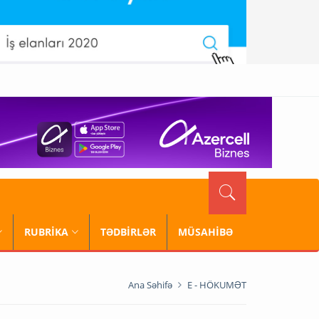
RUBRİKA
TƏDBİRLƏR
MÜSAHİBƏ
Ana Səhifə
E - HÖKUMƏT