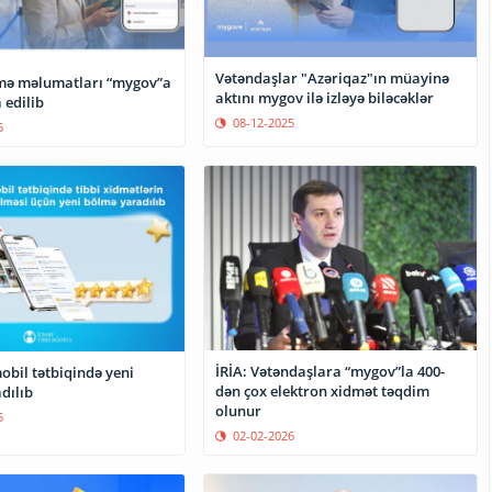
Vətəndaşlar "Azəriqaz"ın müayinə
mə məlumatları “mygov”a
aktını mygov ilə izləyə biləcəklər
 edilib
08-12-2025
6
İRİA: Vətəndaşlara “mygov”la 400-
obil tətbiqində yeni
dən çox elektron xidmət təqdim
dılıb
olunur
5
02-02-2026