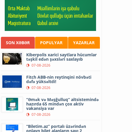
SON XƏBƏR
POPULYAR
YAZARLAR
Kiberpolis xarici saytlara hücumlar
təşkil edən şəxsləri saxlayıb
07-08-2026
Fitch ABB-nin reytinqini növbəti
dəfə yüksəltdi!
07-08-2026
“Əmək və Məşğulluq” altsistemində
hazırda 65 mindən çox aktiv
vakansiya var
07-08-2026
“Biletim.az” portalı üzərindən
onlayn bilet alanların sayı 2