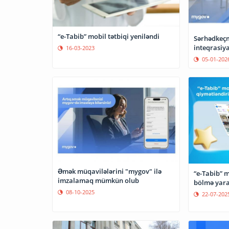
“e-Tabib” mobil tətbiqi yeniləndi
Sərhədkeç
inteqrasiya
16-03-2023
05-01-202
Əmək müqavilələrini "mygov" ilə
“e-Tabib” m
imzalamaq mümkün olub
bölmə yara
08-10-2025
22-07-202