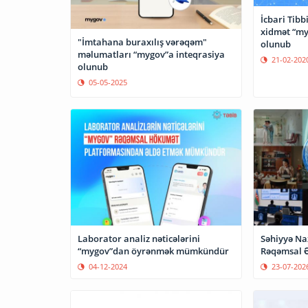
İcbari Tibb
xidmət “my
"İmtahana buraxılış vərəqəm"
olunub
məlumatları “mygov”a inteqrasiya
21-02-202
olunub
05-05-2025
Laborator analiz nəticələrini
Səhiyyə Naz
“mygov”dan öyrənmək mümkündür
Rəqəmsal Ək
04-12-2024
23-07-202