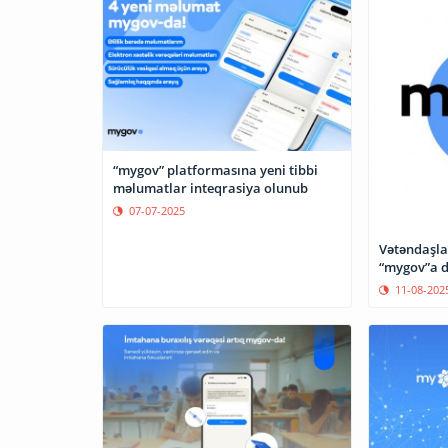
“mygov” platformasına yeni tibbi
məlumatlar inteqrasiya olunub
07-07-2025
Vətəndaşlar
“mygov”a da
11-08-202