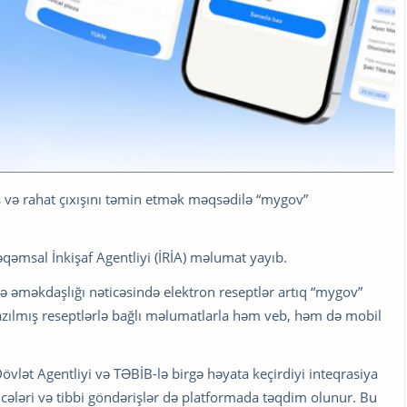
ş və rahat çıxışını təmin etmək məqsədilə “mygov”
əqəmsal İnkişaf Agentliyi (İRİA) məlumat yayıb.
ə əməkdaşlığı nəticəsində elektron reseptlər artıq “mygov”
yazılmış reseptlərlə bağlı məlumatlarla həm veb, həm də mobil
Dövlət Agentliyi və TƏBİB-lə birgə həyata keçirdiyi inteqrasiya
cələri və tibbi göndərişlər də platformada təqdim olunur. Bu