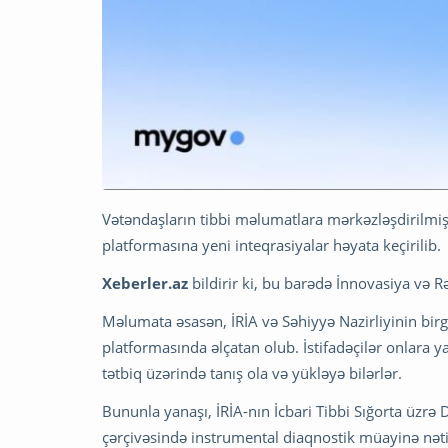
Vətəndaşların tibbi məlumatlara mərkəzləşdirilmi
platformasına yeni inteqrasiyalar həyata keçirilib.
Xeberler.az
bildirir ki, bu barədə İnnovasiya və R
Məlumata əsasən, İRİA və Səhiyyə Nazirliyinin birg
platformasında əlçatan olub. İstifadəçilər onlara 
tətbiq üzərində tanış ola və yükləyə bilərlər.
Bununla yanaşı, İRİA-nın İcbari Tibbi Sığorta üzrə 
çərçivəsində instrumental diaqnostik müayinə nəti