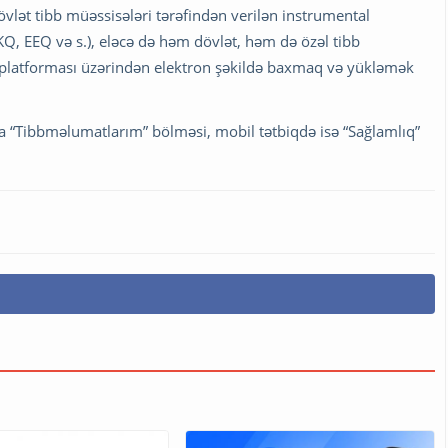
vlət tibb müəssisələri tərəfindən verilən instrumental
Q, EEQ və s.), eləcə də həm dövlət, həm də özəl tibb
” platforması üzərindən elektron şəkildə baxmaq və yükləmək
 “Tibbməlumatlarım” bölməsi, mobil tətbiqdə isə “Sağlamlıq”