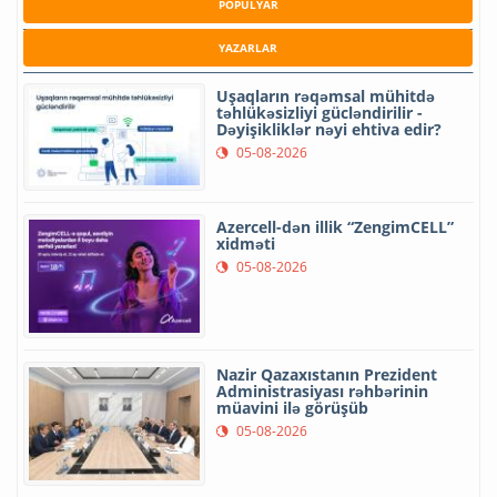
POPULYAR
YAZARLAR
Uşaqların rəqəmsal mühitdə
təhlükəsizliyi gücləndirilir -
Dəyişikliklər nəyi ehtiva edir?
05-08-2026
Azercell-dən illik “ZengimCELL”
xidməti
05-08-2026
Nazir Qazaxıstanın Prezident
Administrasiyası rəhbərinin
müavini ilə görüşüb
05-08-2026