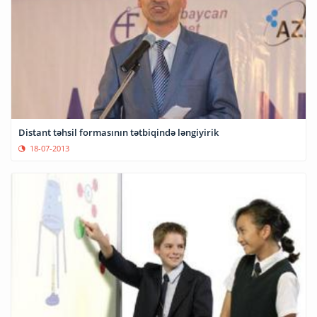
Distant təhsil formasının tətbiqində ləngiyirik
18-07-2013