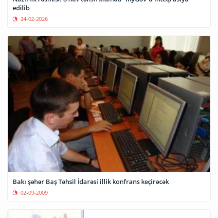
edilib
24-02-2026
Bakı şəhər Baş Təhsil İdarəsi illik konfrans keçirəcək
02-09-2009