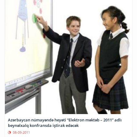
Azərbaycan nümayəndə heyəti “Elektron məktəb – 2011” adlı
beynəlxalq konfransda iştirak edəcək
08-09-2011