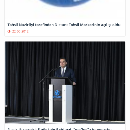
Təhsil Nazirliyi tərəfindən Distant Təhsil Mərkəzinin açılışı oldu
22-05-2012
Nazirlik rəsmisi: 8 növ təhsil xidməti “myGov”a inteqrasiya