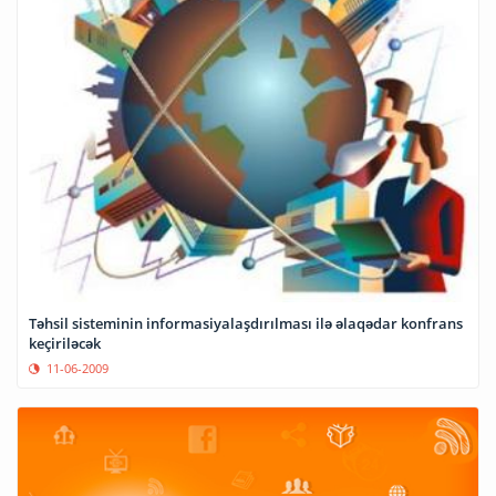
Təhsil sisteminin informasiyalaşdırılması ilə əlaqədar konfrans
keçiriləcək
11-06-2009