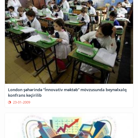
London şəhərində “İnnovativ məktəb” mövzusunda beynəlxalq
konfrans keçirilib
23-01-2009