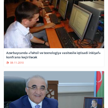
Azərbaycanda «Təhsil və texnologiya vasitəsilə iqtisadi inkişaf»
konfransı keçiriləcək
08-11-2010