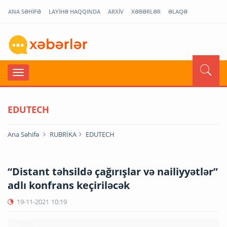
ANA SƏHİFƏ
LAYİHƏ HAQQINDA
ARXİV
XƏBƏRLƏR
ƏLAQƏ
EDUTECH
Ana Səhifə
RUBRİKA
EDUTECH
“Distant təhsildə çağırışlar və nailiyyətlər”
adlı konfrans keçiriləcək
19-11-2021
10:19