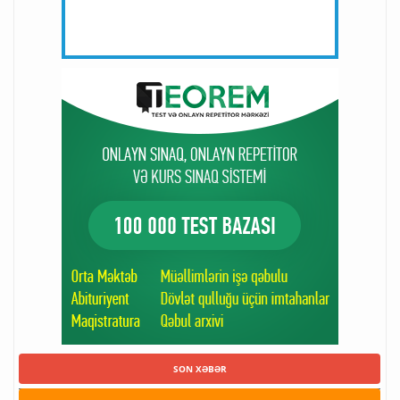
SON XƏBƏR