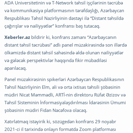
ADA Universitetinin və T-Network təhsil işçilərinin təcrübə
və kommunikasiya platformasının tərəfdaşlığı, Azərbaycan
Respublikası Təhsil Nazirliyinin dəstəyi ilə “Distant təhsildə
çağırışlar və nailiyyətlər” konfransı baş tutacaq.
Xeberler.az
bildirir ki, konfrans zamanı “Azərbaycanın
distant təhsil təcrübəsi” adlı panel müzakirəsində son illərdə
ölkəmizdə distant təhsil sahəsində əldə olunan nailiyyətlər
və gələcək perspektivlər haqqında fikir mübadiləsi
aparılacaq.
Panel müzakirəsinin spikerləri Azərbaycan Respublikasının
Təhsil Nazirliyinin Elm, ali və orta ixtisas təhsili şöbəsinin
müdiri Nicat Məmmədli, ARTİ-nin direktoru Rüfət Əzizov və
Təhsil Sisteminin İnformasiyalaşdırılması İdarəsinin Ümumi
şöbəsinin müdiri Fidan Nəcəfova olacaq.
Xatırlatmaq istəyirik ki, sözügedən konfrans 29 noyabr
2021-ci il tarixində onlayn formatda Zoom platforması