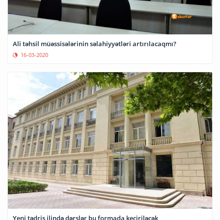
Ali təhsil müəssisələrinin səlahiyyətləri artırılacaqmı?
16-03-2020
Yeni tədris ilində dərslər bu formada keçiriləcək