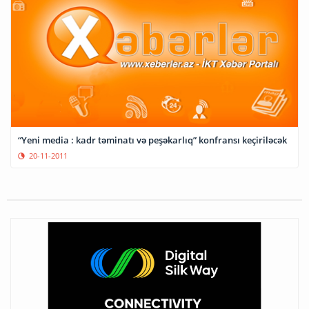
“Yeni media : kadr təminatı və peşəkarlıq” konfransı keçiriləcək
20-11-2011