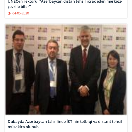
UNEC-in rektoru: “Azərbaycan distan təhsil ixrac edən mərkəzə
çevrilə bilər”
04-05-2020
Dubayda Azərbaycan təhsilində İKT-nin tətbiqi və distant təhsil
müzakirə olunub