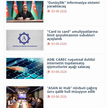
“Dənizçilik” informasiya sistemi
yaradılacaq
03-08-2026
"Card to card" əməliyyatlarına
limit qoyulmasının səbəbləri
açıqlanıb
03-08-2026
ADB: CAREC rəqəmsal dəhlizi
internetin topdansatış
qiymətlərini aşağı salacaq
03-08-2026
“ASAN AI Hub” növbəti çağırış
üzrə qalib həll müəyyən edib
03-08-2026