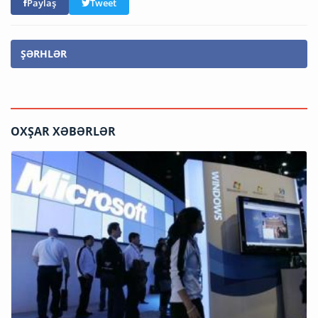
Paylaş
Tweet
ŞƏRHLƏR
OXŞAR XƏBƏRLƏR