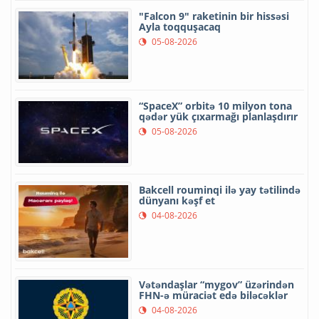
"Falcon 9" raketinin bir hissəsi
Ayla toqquşacaq
05-08-2026
“SpaceX” orbitə 10 milyon tona
qədər yük çıxarmağı planlaşdırır
05-08-2026
Bakcell rouminqi ilə yay tətilində
dünyanı kəşf et
04-08-2026
Vətəndaşlar “mygov” üzərindən
FHN-ə müraciət edə biləcəklər
04-08-2026