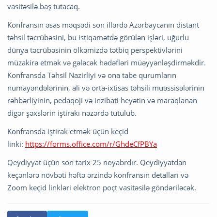
vasitəsilə baş tutacaq.
Konfransın əsas məqsədi son illərdə Azərbaycanın distant
təhsil təcrübəsini, bu istiqamətdə görülən işləri, uğurlu
dünya təcrübəsinin ölkəmizdə tətbiq perspektivlərini
müzakirə etmək və gələcək hədəfləri müəyyənləşdirməkdir.
Konfransda Təhsil Nazirliyi və ona tabe qurumların
nümayəndələrinin, ali və orta-ixtisas təhsili müəssisələrinin
rəhbərliyinin, pedaqoji və inzibati heyətin və maraqlanan
digər şəxslərin iştirakı nəzərdə tutulub.
Konfransda iştirak etmək üçün keçid
linki:
https://forms.office.com/r/GhdeCfPBYa
Qeydiyyat üçün son tarix 25 noyabrdır. Qeydiyyatdan
keçənlərə növbəti həftə ərzində konfransın detalları və
Zoom keçid linkləri elektron poçt vasitəsilə göndəriləcək.