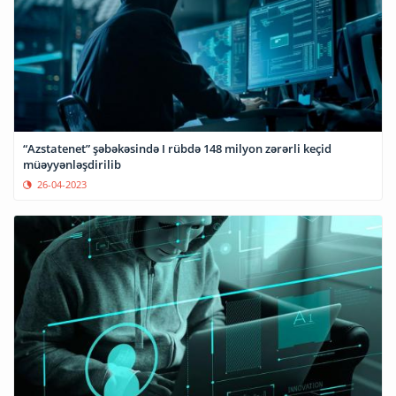
“Azstatenet” şəbəkəsində I rübdə 148 milyon zərərli keçid
müəyyənləşdirilib
26-04-2023