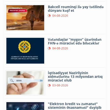
Bakcell rouminqi ilə yay tətilində
dünyanı kəşf et
04-08-2026
Vətəndaşlar “mygov” üzərindən
FHN-ə müraciət edə biləcəklər
04-08-2026
İqtisadiyyat Nazirliyinin
xidmətlərinə 13 milyondan artıq
müraciət olub
03-08-2026
"Elektron kredit və zəmanət"
sisteminin Əsasnaməsi" dəyişib