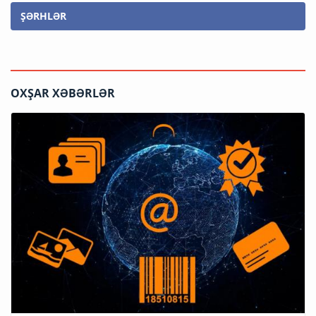
ŞƏRHLƏR
OXŞAR XƏBƏRLƏR