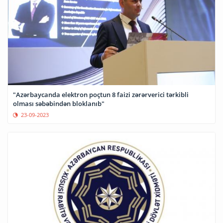
"Azərbaycanda elektron poçtun 8 faizi zərərverici tərkibli
olması səbəbindən bloklanıb"
23-09-2023