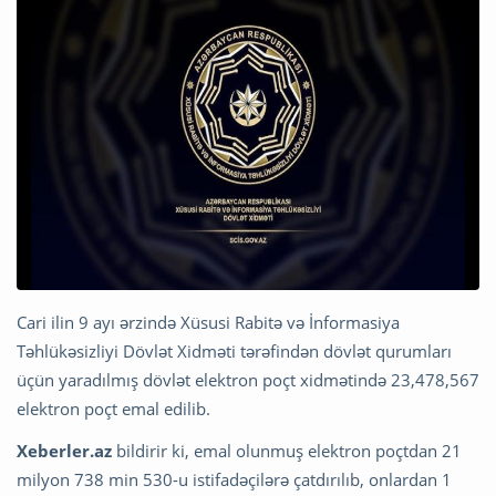
Cari ilin 9 ayı ərzində Xüsusi Rabitə və İnformasiya
Təhlükəsizliyi Dövlət Xidməti tərəfindən dövlət qurumları
üçün yaradılmış dövlət elektron poçt xidmətində 23,478,567
elektron poçt emal edilib.
Xeberler.az
bildirir ki, emal olunmuş elektron poçtdan 21
milyon 738 min 530-u istifadəçilərə çatdırılıb, onlardan 1