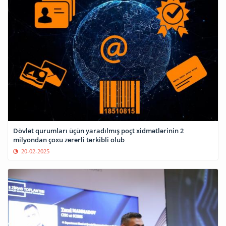
Dövlət qurumları üçün yaradılmış poçt xidmətlərinin 2
milyondan çoxu zərərli tərkibli olub
20-02-2025