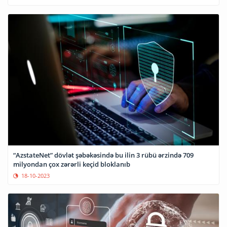
“AzstateNet” dövlət şəbəkəsində bu ilin 3 rübü ərzində 709
milyondan çox zərərli keçid bloklanıb
18-10-2023