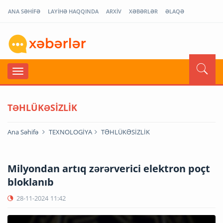
ANA SƏHİFƏ
LAYİHƏ HAQQINDA
ARXİV
XƏBƏRLƏR
ƏLAQƏ
TƏHLÜKƏSİZLİK
Ana Səhifə
TEXNOLOGİYA
TƏHLÜKƏSİZLİK
Milyondan artıq zərərverici elektron poçt
bloklanıb
28-11-2024
11:42