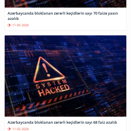
Azərbaycanda bloklanan zərərli keçidlərin sayı 70 faizə yaxın
azalıb
11-05-2026
Azərbaycanda bloklanan zərərli keçidlərin sayı 68 faiz azalıb
11-02-2026