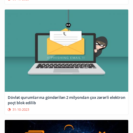
Dövlət qurumlarına göndərilən 2 milyondan çox zərərli elektron
poçt blok edilib
31-10-2023