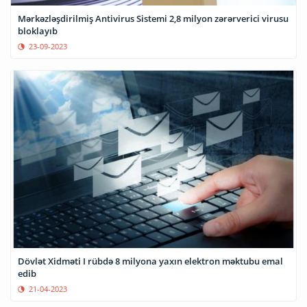
Mərkəzləşdirilmiş Antivirus Sistemi 2,8 milyon zərərverici virusu
bloklayıb
23-09-2023
Dövlət Xidməti I rübdə 8 milyona yaxın elektron məktubu emal
edib
21-04-2023