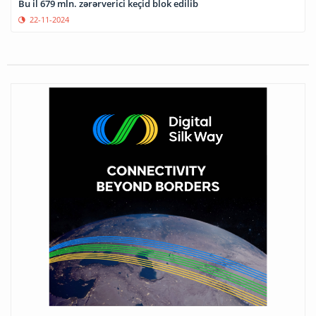
Bu il 679 mln. zərərverici keçid blok edilib
22-11-2024