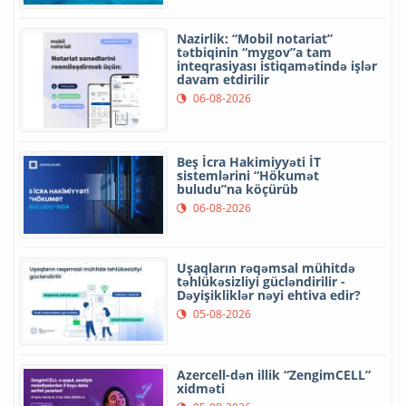
Nazirlik: “Mobil notariat”
tətbiqinin “mygov”a tam
inteqrasiyası istiqamətində işlər
davam etdirilir
06-08-2026
Beş İcra Hakimiyyəti İT
sistemlərini “Hökumət
buludu”na köçürüb
06-08-2026
Uşaqların rəqəmsal mühitdə
təhlükəsizliyi gücləndirilir -
Dəyişikliklər nəyi ehtiva edir?
05-08-2026
Azercell-dən illik “ZengimCELL”
xidməti