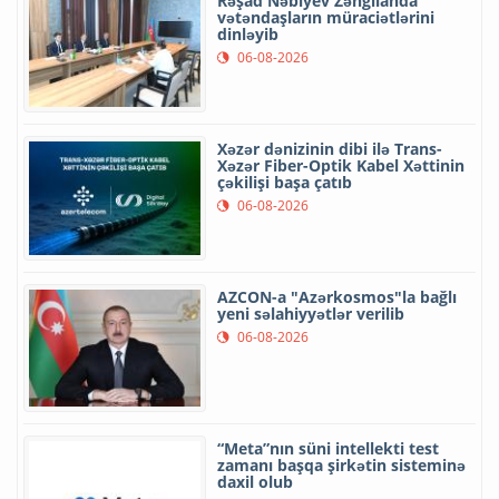
Rəşad Nəbiyev Zəngilanda
vətəndaşların müraciətlərini
dinləyib
06-08-2026
Xəzər dənizinin dibi ilə Trans-
Xəzər Fiber-Optik Kabel Xəttinin
çəkilişi başa çatıb
06-08-2026
AZCON-a "Azərkosmos"la bağlı
yeni səlahiyyətlər verilib
06-08-2026
“Meta”nın süni intellekti test
zamanı başqa şirkətin sisteminə
daxil olub