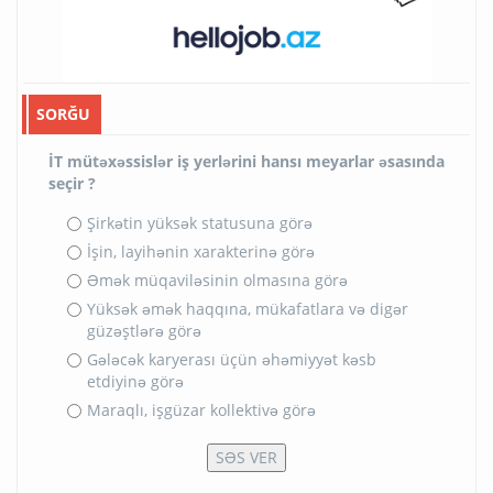
SORĞU
İT mütəxəssislər iş yerlərini hansı meyarlar əsasında
seçir ?
Şirkətin yüksək statusuna görə
İşin, layihənin xarakterinə görə
Əmək müqaviləsinin olmasına görə
Yüksək əmək haqqına, mükafatlara və digər
güzəştlərə görə
Gələcək karyerası üçün əhəmiyyət kəsb
etdiyinə görə
Maraqlı, işgüzar kollektivə görə