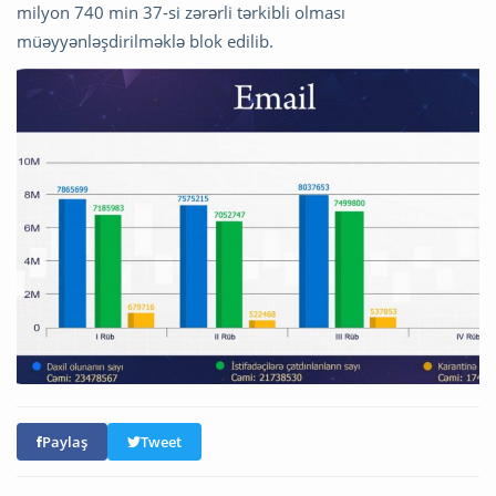
milyon 740 min 37-si zərərli tərkibli olması
müəyyənləşdirilməklə blok edilib.
Paylaş
Tweet