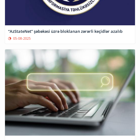
“AzStateNet” şəbəkəsi üzrə bloklanan zərərli keçidlər azalıb
05-08-2025