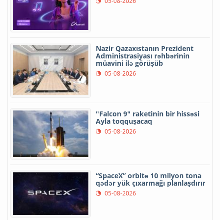
05-08-2026
Nazir Qazaxıstanın Prezident
Administrasiyası rəhbərinin
müavini ilə görüşüb
05-08-2026
"Falcon 9" raketinin bir hissəsi
Ayla toqquşacaq
05-08-2026
“SpaceX” orbitə 10 milyon tona
qədər yük çıxarmağı planlaşdırır
05-08-2026