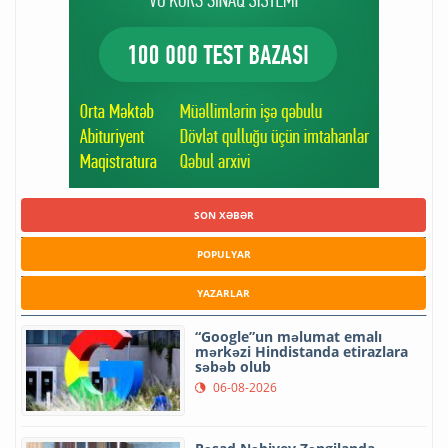
SON XƏBƏR
POPULYAR
YAZARLAR
“Google”un məlumat emalı
mərkəzi Hindistanda etirazlara
səbəb olub
06-08-2026