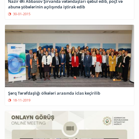
Nazir Əli Abbasov Şirvanda vətəndaşları qəbul edib, poçt və
abunə şöbələrinin açılışında iştirak edib
30-01-2015
Şərq Tərəfdaşlığı ölkələri arasında iclas keçirilib
18-11-2019