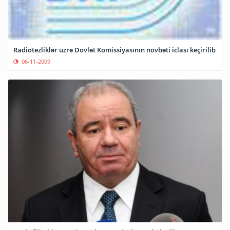
Radiotezliklər üzrə Dövlət Komissiyasının növbəti iclası keçirilib
06-11-2009