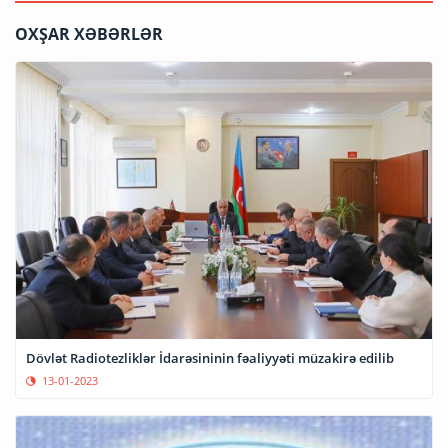
OXŞAR XƏBƏRLƏR
Dövlət Radiotezliklər İdarəsininin fəaliyyəti müzakirə edilib
13-01-2023