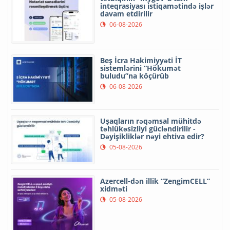
inteqrasiyası istiqamətində işlər
davam etdirilir
06-08-2026
Beş İcra Hakimiyyəti İT
sistemlərini “Hökumət
buludu”na köçürüb
06-08-2026
Uşaqların rəqəmsal mühitdə
təhlükəsizliyi gücləndirilir -
Dəyişikliklər nəyi ehtiva edir?
05-08-2026
Azercell-dən illik “ZengimCELL”
xidməti
05-08-2026