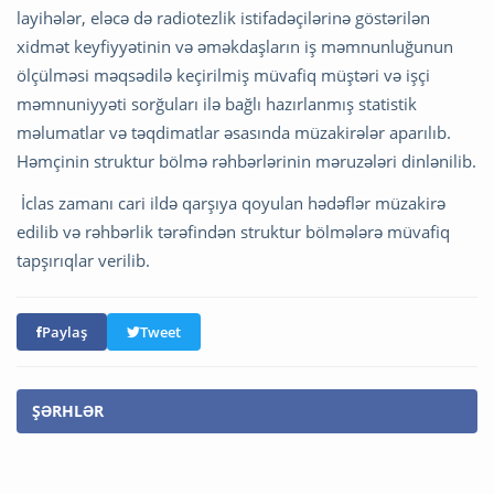
layihələr, eləcə də radiotezlik istifadəçilərinə göstərilən
xidmət keyfiyyətinin və əməkdaşların iş məmnunluğunun
ölçülməsi məqsədilə keçirilmiş müvafiq müştəri və işçi
məmnuniyyəti sorğuları ilə bağlı hazırlanmış statistik
məlumatlar və təqdimatlar əsasında müzakirələr aparılıb.
Həmçinin struktur bölmə rəhbərlərinin məruzələri dinlənilib.
İclas zamanı cari ildə qarşıya qoyulan hədəflər müzakirə
edilib və rəhbərlik tərəfindən struktur bölmələrə müvafiq
tapşırıqlar verilib.
Paylaş
Tweet
ŞƏRHLƏR