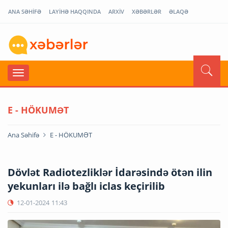
ANA SƏHİFƏ
LAYİHƏ HAQQINDA
ARXİV
XƏBƏRLƏR
ƏLAQƏ
E - HÖKUMƏT
Ana Səhifə
E - HÖKUMƏT
Dövlət Radiotezliklər İdarəsində ötən ilin
yekunları ilə bağlı iclas keçirilib
12-01-2024
11:43