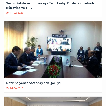
Xüsusi Rabitə və İnformasiya Təhlükəsliyi Dövlət Xidmətində
müşavirə keçirilib
11-02-2023
Nazir Salyanda vətəndaşlarla görüşdü
24-04-2015