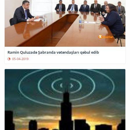
Ramin Quluzadə Şabranda vətəndaşları qəbul edib
05-04-2019