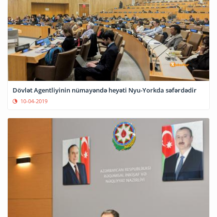
Dövlət Agentliyinin nümayəndə heyəti Nyu-Yorkda səfərdədir
10-04-2019