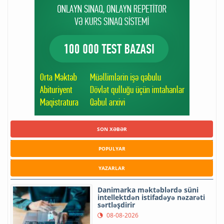
SON XƏBƏR
POPULYAR
YAZARLAR
Danimarka məktəblərdə süni
intellektdən istifadəyə nəzarəti
sərtləşdirir
08-08-2026