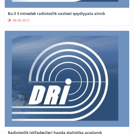
Bu il 5 minədək radiotezlik vasitəsi qeydiyyata alınıb
08-09-2015
Radiotezlik istifadəçiləri haqda statistika açıqlanıb