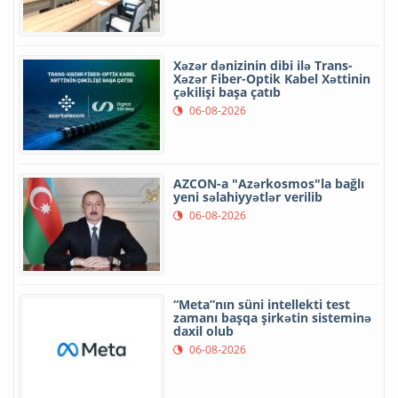
Xəzər dənizinin dibi ilə Trans-
Xəzər Fiber-Optik Kabel Xəttinin
çəkilişi başa çatıb
06-08-2026
AZCON-a "Azərkosmos"la bağlı
yeni səlahiyyətlər verilib
06-08-2026
“Meta”nın süni intellekti test
zamanı başqa şirkətin sisteminə
daxil olub
06-08-2026