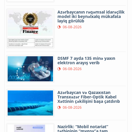
Azərbaycanın rəqəmsal idarəçilik
model iki beynəlxalq mükafata
layiq görülüb
06-08-2026
DSMF 7 ayda 135 minə yaxın
elektron arayış verib
06-08-2026
Azərbaycan və Qazaxıstan
Transxəzər Fiber-Optik Kabel
Xəttinin çəkilişini başa çatdırıb
06-08-2026
Nazirlik: “Mobil notariat”
tətbiqinin “mygov”a tam