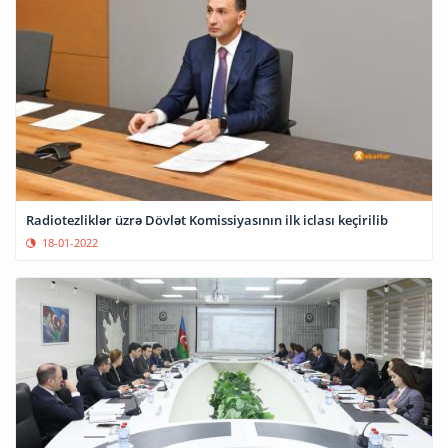
Radiotezliklər üzrə Dövlət Komissiyasının ilk iclası keçirilib
18-01-2022