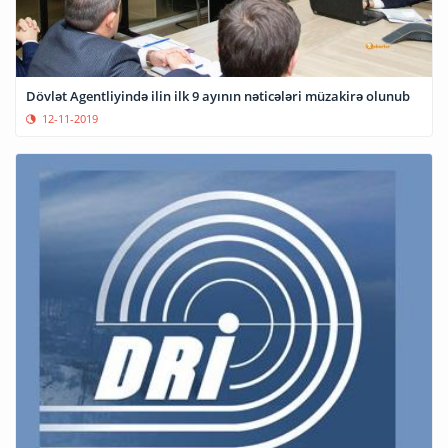
Dövlət Agentliyində ilin ilk 9 ayının nəticələri müzakirə olunub
12-11-2019