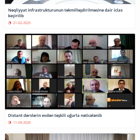
Nəqliyyat infrastrukturunun təkmilləşdirilməsinə dair iclas
keçirilib
21-02-2025
Distant dərslərin evdən təşkili uğurla nəticələnib
11-04-2020