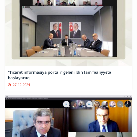
“Ticarət informasiya portalı” gələn ildın tam fəaliyyətə
başlayacaq
27-12-2024