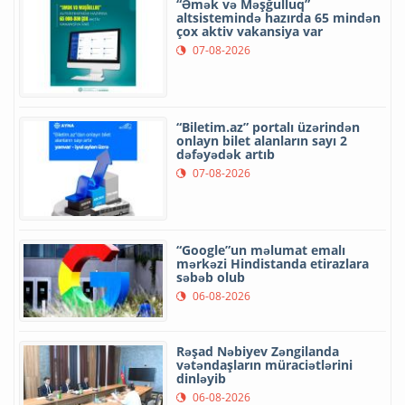
“Əmək və Məşğulluq”
altsistemində hazırda 65 mindən
çox aktiv vakansiya var
07-08-2026
“Biletim.az” portalı üzərindən
onlayn bilet alanların sayı 2
dəfəyədək artıb
07-08-2026
“Google”un məlumat emalı
mərkəzi Hindistanda etirazlara
səbəb olub
06-08-2026
Rəşad Nəbiyev Zəngilanda
vətəndaşların müraciətlərini
dinləyib
06-08-2026