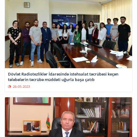
Dövlət Radiotezliklər İdarəsində istehsalat təcrübəsi keçən
tələbələrin təcrübə müddəti uğurla başa çatıb
26-05-2023