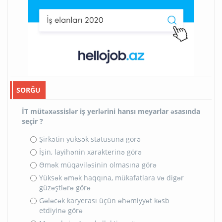
SORĞU
İT mütəxəssislər iş yerlərini hansı meyarlar əsasında
seçir ?
Şirkətin yüksək statusuna görə
İşin, layihənin xarakterinə görə
Əmək müqaviləsinin olmasına görə
Yüksək əmək haqqına, mükafatlara və digər
güzəştlərə görə
Gələcək karyerası üçün əhəmiyyət kəsb
etdiyinə görə