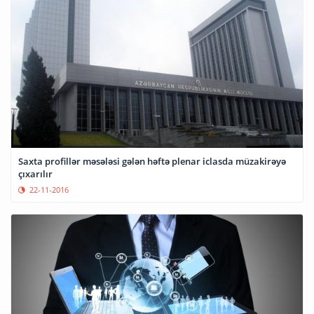
Saxta profillər məsələsi gələn həftə plenar iclasda müzakirəyə
çıxarılır
22-11-2016