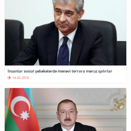
İnsanlar sosial şəbəkələrdə mənəvi terrora məruz qalırlar
14-02-2019