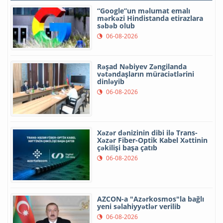
“Google”un məlumat emalı
mərkəzi Hindistanda etirazlara
səbəb olub
06-08-2026
Rəşad Nəbiyev Zəngilanda
vətəndaşların müraciətlərini
dinləyib
06-08-2026
Xəzər dənizinin dibi ilə Trans-
Xəzər Fiber-Optik Kabel Xəttinin
çəkilişi başa çatıb
06-08-2026
AZCON-a "Azərkosmos"la bağlı
yeni səlahiyyətlər verilib
06-08-2026