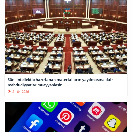
Süni intellektlə hazırlanan materialların yayılmasına dair
məhdudiyyətlər müəyyənləşir
21-04-2026