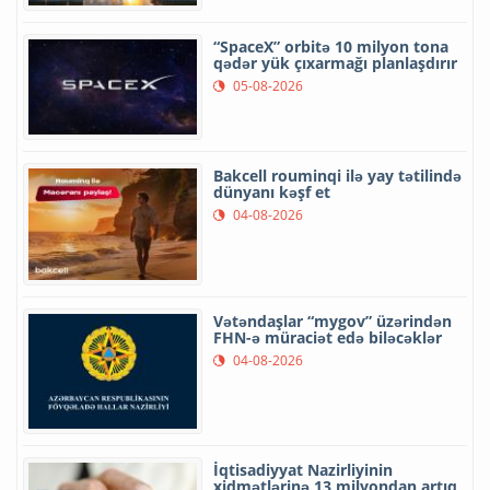
“SpaceX” orbitə 10 milyon tona
qədər yük çıxarmağı planlaşdırır
05-08-2026
Bakcell rouminqi ilə yay tətilində
dünyanı kəşf et
04-08-2026
Vətəndaşlar “mygov” üzərindən
FHN-ə müraciət edə biləcəklər
04-08-2026
İqtisadiyyat Nazirliyinin
xidmətlərinə 13 milyondan artıq