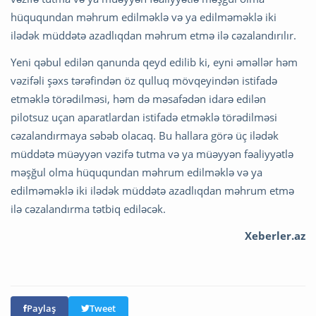
hüququndan məhrum edilməklə və ya edilməməklə iki
ilədək müddətə azadlıqdan məhrum etmə ilə cəzalandırılır.
Yeni qəbul edilən qanunda qeyd edilib ki, eyni əməllər həm
vəzifəli şəxs tərəfindən öz qulluq mövqeyindən istifadə
etməklə törədilməsi, həm də məsafədən idarə edilən
pilotsuz uçan aparatlardan istifadə etməklə törədilməsi
cəzalandırmaya səbəb olacaq. Bu hallara görə üç ilədək
müddətə müəyyən vəzifə tutma və ya müəyyən fəaliyyətlə
məşğul olma hüququndan məhrum edilməklə və ya
edilməməklə iki ilədək müddətə azadlıqdan məhrum etmə
ilə cəzalandırma tətbiq ediləcək.
Xeberler.az
Paylaş
Tweet