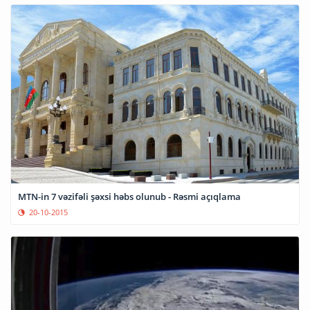
MTN-in 7 vəzifəli şəxsi həbs olunub - Rəsmi açıqlama
20-10-2015