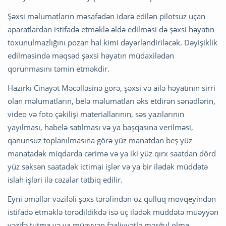
Şəxsi məlumatların məsafədən idarə edilən pilotsuz uçan
aparatlardan istifadə etməklə əldə edilməsi də şəxsi həyatın
toxunulmazlığını pozan hal kimi dəyərləndiriləcək. Dəyişiklik
edilməsində məqsəd şəxsi həyatın müdaxilədən
qorunmasını təmin etməkdir.
Hazırkı Cinayət Məcəlləsinə görə, şəxsi və ailə həyatının sirri
olan məlumatların, belə məlumatları əks etdirən sənədlərin,
video və foto çəkilişi materiallarının, səs yazılarının
yayılması, habelə satılması və ya başqasına verilməsi,
qanunsuz toplanılmasına görə yüz manatdan beş yüz
manatadək miqdarda cərimə və ya iki yüz qırx saatdan dörd
yüz səksən saatadək ictimai işlər və ya bir ilədək müddətə
islah işləri ilə cəzalar tətbiq edilir.
Eyni əməllər vəzifəli şəxs tərəfindən öz qulluq mövqeyindən
istifadə etməklə törədildikdə isə üç ilədək müddətə müəyyən
vəzifə tutma və ya müəyyən fəaliyyətlə məşğul olma