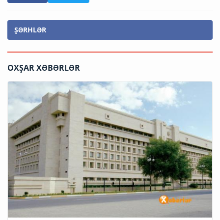
ŞƏRHLƏR
OXŞAR XƏBƏRLƏR