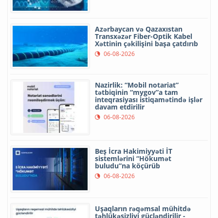
Azərbaycan və Qazaxıstan
Transxəzər Fiber-Optik Kabel
Xəttinin çəkilişini başa çatdırıb
06-08-2026
Nazirlik: “Mobil notariat”
tətbiqinin “mygov”a tam
inteqrasiyası istiqamətində işlər
davam etdirilir
06-08-2026
Beş İcra Hakimiyyəti İT
sistemlərini “Hökumət
buludu”na köçürüb
06-08-2026
Uşaqların rəqəmsal mühitdə
təhlükəsizliyi gücləndirilir -