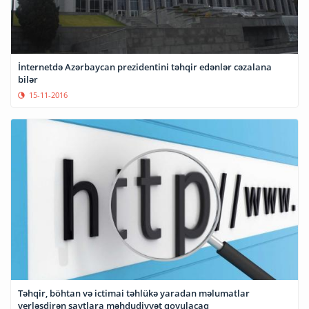
İnternetdə Azərbaycan prezidentini təhqir edənlər cəzalana
bilər
15-11-2016
Təhqir, böhtan və ictimai təhlükə yaradan məlumatlar
yerləşdirən saytlara məhdudiyyət qoyulacaq