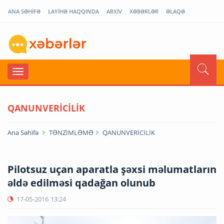
ANA SƏHİFƏ
LAYİHƏ HAQQINDA
ARXİV
XƏBƏRLƏR
ƏLAQƏ
QANUNVERİCİLİK
Ana Səhifə
TƏNZİMLƏMƏ
QANUNVERİCİLİK
Pilotsuz uçan aparatla şəxsi məlumatların
əldə edilməsi qadağan olunub
17-05-2016
13:24