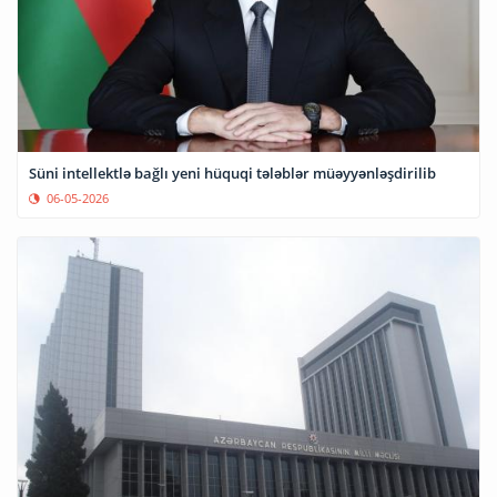
Süni intellektlə bağlı yeni hüquqi tələblər müəyyənləşdirilib
06-05-2026