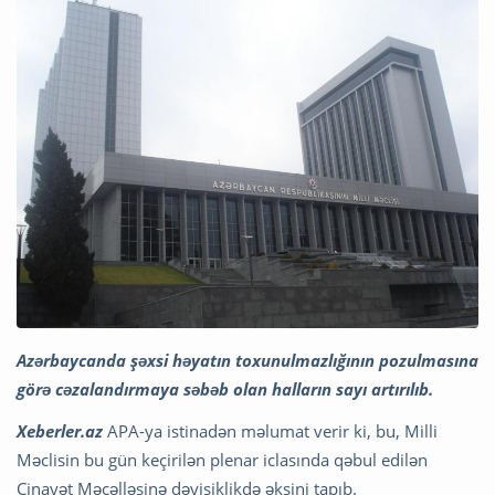
Azərbaycanda şəxsi həyatın toxunulmazlığının pozulmasına
görə cəzalandırmaya səbəb olan halların sayı artırılıb.
Xeberler.az
APA-ya istinadən məlumat verir ki, bu, Milli
Məclisin bu gün keçirilən plenar iclasında qəbul edilən
Cinayət Məcəlləsinə dəyişiklikdə əksini tapıb.