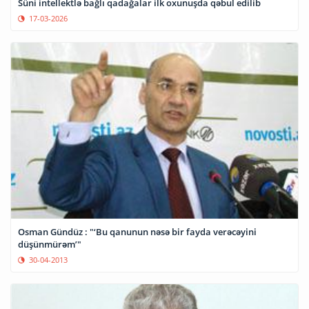
Süni intellektlə bağlı qadağalar ilk oxunuşda qəbul edilib
17-03-2026
Osman Gündüz : "‘Bu qanunun nəsə bir fayda verəcəyini
düşünmürəm’"
30-04-2013