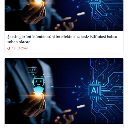
Şəxsin görüntüsündən süni intellektdə icazəsiz istifadəsi həbsə
səbəb olacaq
12-03-2026