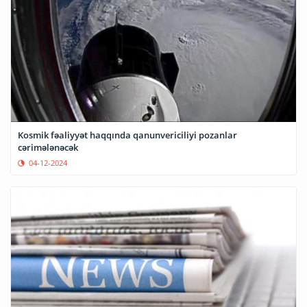
Kosmik fəaliyyət haqqında qanunvericiliyi pozanlar
cərimələnəcək
04-12-2024