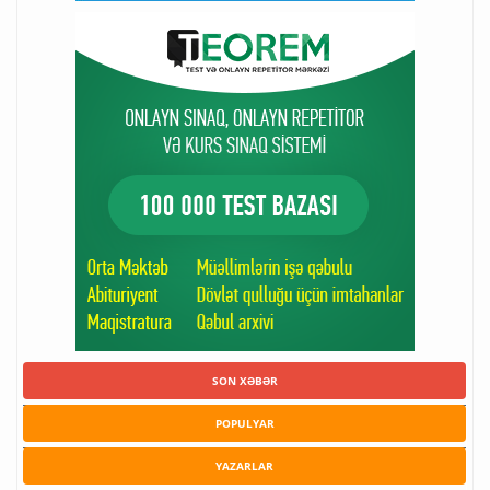
SON XƏBƏR
POPULYAR
YAZARLAR