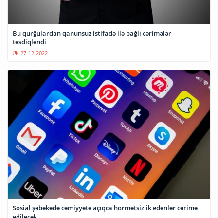
Bu qurğulardan qanunsuz istifadə ilə bağlı cərimələr
təsdiqləndi
27-12-2022
Sosial şəbəkədə cəmiyyətə açıqca hörmətsizlik edənlər cərimə
ediləcək