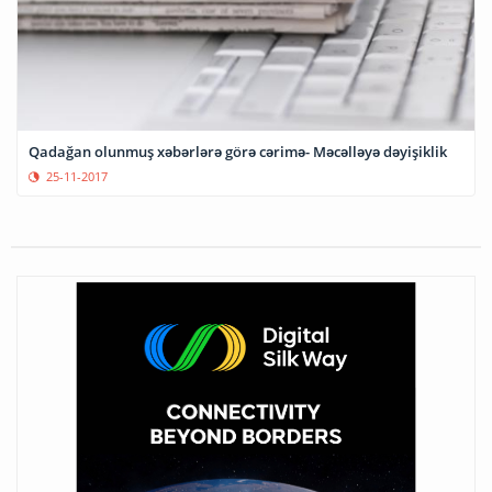
Qadağan olunmuş xəbərlərə görə cərimə- Məcəlləyə dəyişiklik
25-11-2017