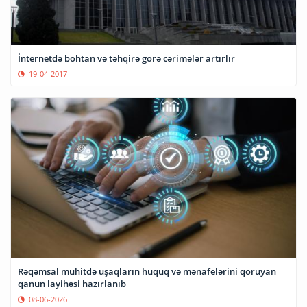
İnternetdə böhtan və təhqirə görə cərimələr artırlır
19-04-2017
Rəqəmsal mühitdə uşaqların hüquq və mənafelərini qoruyan
qanun layihəsi hazırlanıb
08-06-2026