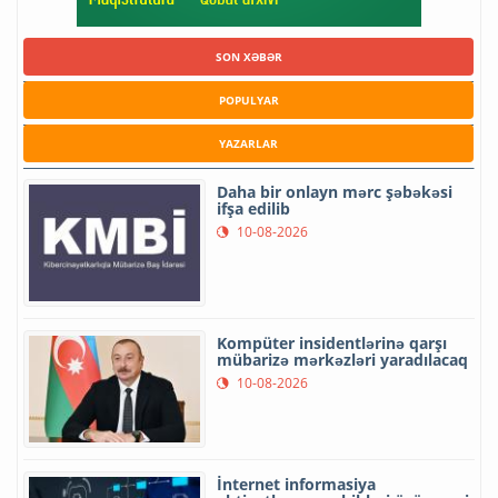
SON XƏBƏR
POPULYAR
YAZARLAR
Daha bir onlayn mərc şəbəkəsi
ifşa edilib
10-08-2026
Kompüter insidentlərinə qarşı
mübarizə mərkəzləri yaradılacaq
10-08-2026
İnternet informasiya