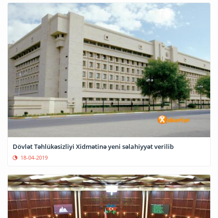
Dövlət Təhlükəsizliyi Xidmətinə yeni səlahiyyət verilib
18-04-2019