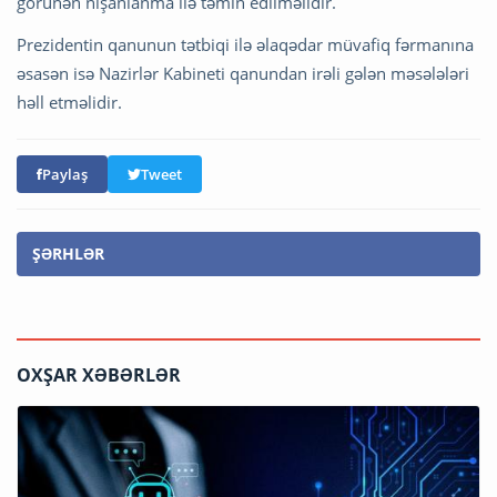
görünən nişanlanma ilə təmin edilməlidir.
Prezidentin qanunun tətbiqi ilə əlaqədar müvafiq fərmanına
əsasən isə Nazirlər Kabineti qanundan irəli gələn məsələləri
həll etməlidir.
Paylaş
Tweet
ŞƏRHLƏR
OXŞAR XƏBƏRLƏR