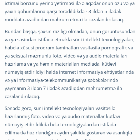
ictimai borcunu yerinə yetirməsi ilə əlaqədar onun özü və ya
yaxın qohumlarına qarşı törədildikdə - 3 ildən 5 ilədək
müddətə azadlıqdan məhrum etmə ilə cəzalandırılacaq.
Bundan başqa, şəxsin razılığı olmadan, onun görüntüsündən
və ya səsindən istifadə etməklə süni intellekt texnologiyaları,
habelə xüsusi proqram təminatları vasitəsilə pornoqrafik və
ya seksual məzmunlu foto, video və ya audio materialları
hazırlama və ya həmin materialları mediada, kütləvi
nümayiş etdirildiyi halda internet informasiya ehtiyatlarında
və ya informasiya-telekommunikasiya şəbəkələrində
yaymanın 3 ildən 7 ilədək azadlıqdan məhrumetmə ilə
cəzalandırılacaq.
Sənədə görə, süni intellekt texnologiyaları vasitəsilə
hazırlanmış foto, video və ya audio materiallar kütləvi
nümayiş etdirildikdə belə texnologiyalardan istifadə
edilməklə hazırlandığını aydın şəkildə göstərən və asanlıqla