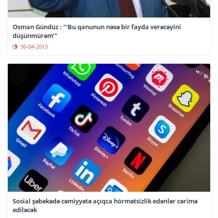
Osman Gündüz : "‘Bu qanunun nəsə bir fayda verəcəyini
düşünmürəm’"
30-04-2013
Sosial şəbəkədə cəmiyyətə açıqca hörmətsizlik edənlər cərimə
ediləcək