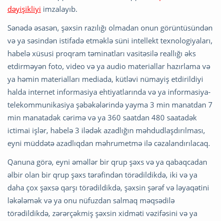
dəyişikliyi
imzalayıb.
Sənədə əsasən, şəxsin razılığı olmadan onun görüntüsündən
və ya səsindən istifadə etməklə süni intellekt texnologiyaları,
habelə xüsusi proqram təminatları vasitəsilə reallığı əks
etdirməyən foto, video və ya audio materiallar hazırlama və
ya həmin materialları mediada, kütləvi nümayiş etdirildiyi
halda internet informasiya ehtiyatlarında və ya informasiya-
telekommunikasiya şəbəkələrində yayma 3 min manatdan 7
min manatadək cərimə və ya 360 saatdan 480 saatadək
ictimai işlər, habelə 3 ilədək azadlığın məhdudlaşdırılması,
eyni müddətə azadlıqdan məhrumetmə ilə cəzalandırılacaq.
Qanuna görə, eyni əməllər bir qrup şəxs və ya qabaqcadan
əlbir olan bir qrup şəxs tərəfindən törədildikdə, iki və ya
daha çox şəxsə qarşı törədildikdə, şəxsin şərəf və ləyaqətini
ləkələmək və ya onu nüfuzdan salmaq məqsədilə
törədildikdə, zərərçəkmiş şəxsin xidməti vəzifəsini və ya