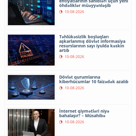
ehtiyatlarının sahibləri üçün yeni
öhdəliklər müəyyənləşib
10-08-2026
Təhlükəsizlik boşluqları
aşkarlanmış dövlət informasiya
resurslarının sayı iyulda kəskin
artıb
10-08-2026
Dövlət qurumlarına
kiberhücumlar 10 faizədək azalıb
10-08-2026
İnternet qiymətləri niyə
bahalaşır? – Müsahibə
10-08-2026