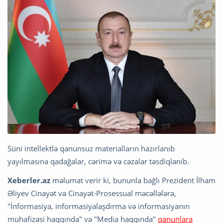
Süni intellektlə qanunsuz materialların hazırlanıb
yayılmasına qadağalar, cərimə və cəzalar təsdiqlənib.
Xeberler.az
məlumat verir ki, bununla bağlı Prezident İlham
Əliyev Cinayət və Cinayət-Prosessual məcəllələrə,
"İnformasiya, informasiyalaşdırma və informasiyanın
mühafizəsi haqqında" və "Media haqqında"
qanunlara