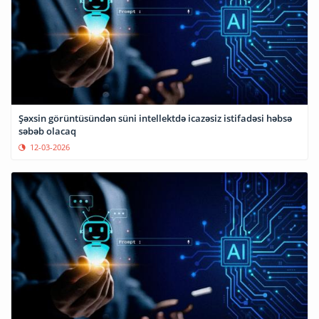
Şəxsin görüntüsündən süni intellektdə icazəsiz istifadəsi həbsə
səbəb olacaq
12-03-2026