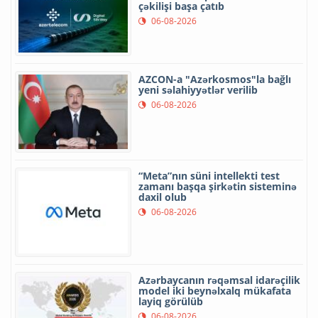
çəkilişi başa çatıb
06-08-2026
AZCON-a "Azərkosmos"la bağlı
yeni səlahiyyətlər verilib
06-08-2026
“Meta”nın süni intellekti test
zamanı başqa şirkətin sisteminə
daxil olub
06-08-2026
Azərbaycanın rəqəmsal idarəçilik
model iki beynəlxalq mükafata
layiq görülüb
06-08-2026