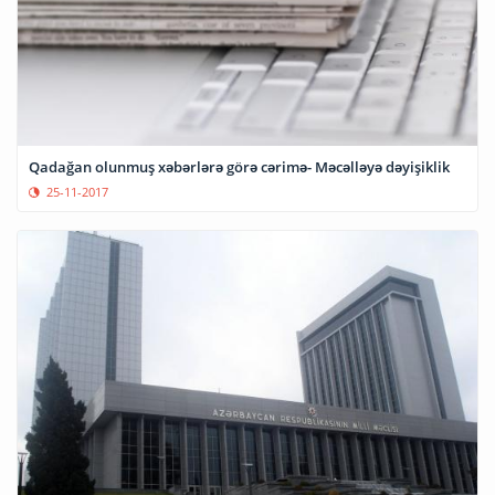
Qadağan olunmuş xəbərlərə görə cərimə- Məcəlləyə dəyişiklik
25-11-2017