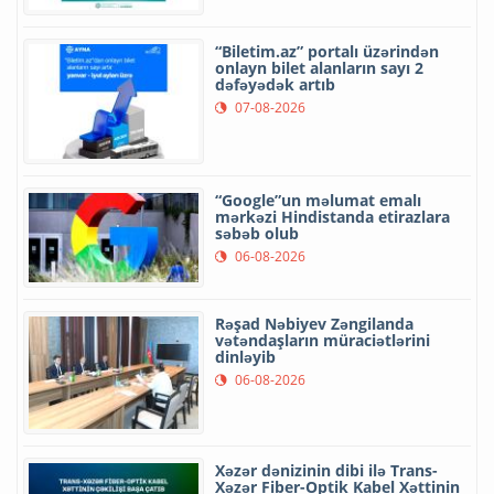
“Biletim.az” portalı üzərindən
onlayn bilet alanların sayı 2
dəfəyədək artıb
07-08-2026
“Google”un məlumat emalı
mərkəzi Hindistanda etirazlara
səbəb olub
06-08-2026
Rəşad Nəbiyev Zəngilanda
vətəndaşların müraciətlərini
dinləyib
06-08-2026
Xəzər dənizinin dibi ilə Trans-
Xəzər Fiber-Optik Kabel Xəttinin