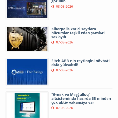
görülüb
08-08-2026
Kiberpolis xarici saytlara
hücumlar təşkil edən şəxsləri
saxlayıb
07-08-2026
Fitch ABB-nin reytinqini növbəti
dəfə yüksəltdi!
07-08-2026
“Əmək və Məşğulluq”
altsistemində hazırda 65 mindən
çox aktiv vakansiya var
07-08-2026