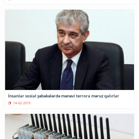
İnsanlar sosial şəbəkələrdə mənəvi terrora məruz qalırlar
14-02-2019