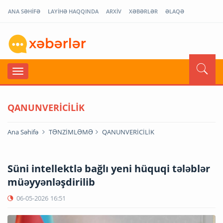
ANA SƏHİFƏ
LAYİHƏ HAQQINDA
ARXİV
XƏBƏRLƏR
ƏLAQƏ
QANUNVERİCİLİK
Ana Səhifə
TƏNZİMLƏMƏ
QANUNVERİCİLİK
Süni intellektlə bağlı yeni hüquqi tələblər
müəyyənləşdirilib
06-05-2026
16:51