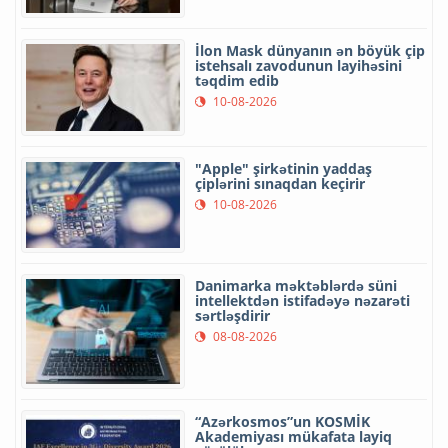
İlon Mask dünyanın ən böyük çip
istehsalı zavodunun layihəsini
təqdim edib
10-08-2026
"Apple" şirkətinin yaddaş
çiplərini sınaqdan keçirir
10-08-2026
Danimarka məktəblərdə süni
intellektdən istifadəyə nəzarəti
sərtləşdirir
08-08-2026
“Azərkosmos”un KOSMİK
Akademiyası mükafata layiq