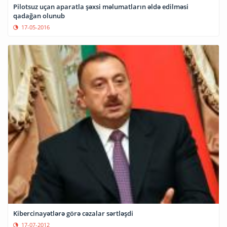
Pilotsuz uçan aparatla şəxsi məlumatların əldə edilməsi
qadağan olunub
17-05-2016
Kibercinayətlərə görə cəzalar sərtləşdi
17-07-2012