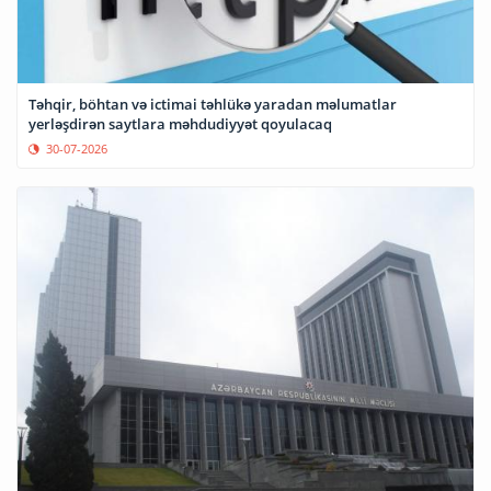
Təhqir, böhtan və ictimai təhlükə yaradan məlumatlar
yerləşdirən saytlara məhdudiyyət qoyulacaq
30-07-2026