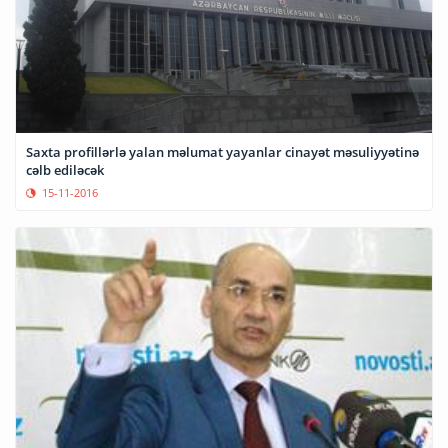
Saxta profillərlə yalan məlumat yayanlar cinayət məsuliyyətinə
cəlb ediləcək
15-11-2016