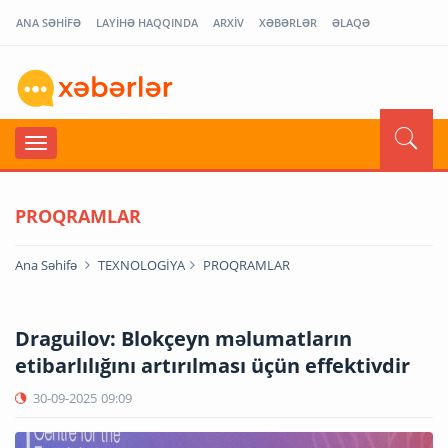
ANA SƏHİFƏ
LAYİHƏ HAQQINDA
ARXİV
XƏBƏRLƏR
ƏLAQƏ
PROQRAMLAR
Ana Səhifə
TEXNOLOGİYA
PROQRAMLAR
Draguilov: Blokçeyn məlumatların
etibarlılığını artırılması üçün effektivdir
30-09-2025
09:09