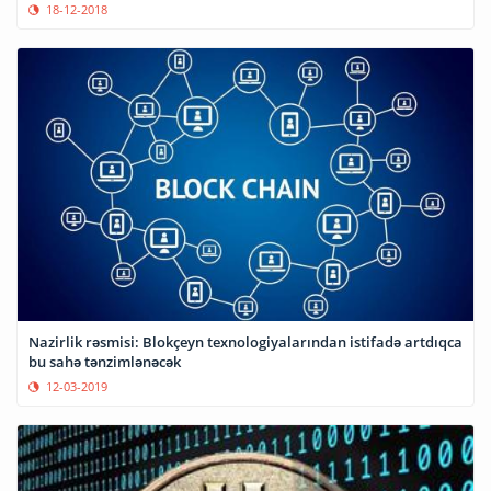
18-12-2018
Nazirlik rəsmisi: Blokçeyn texnologiyalarından istifadə artdıqca
bu sahə tənzimlənəcək
12-03-2019