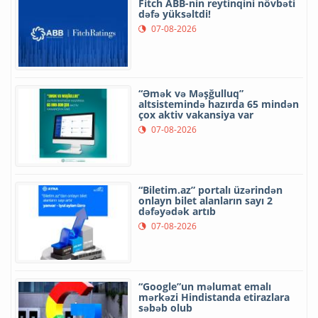
Fitch ABB-nin reytinqini növbəti
dəfə yüksəltdi!
07-08-2026
“Əmək və Məşğulluq”
altsistemində hazırda 65 mindən
çox aktiv vakansiya var
07-08-2026
“Biletim.az” portalı üzərindən
onlayn bilet alanların sayı 2
dəfəyədək artıb
07-08-2026
“Google”un məlumat emalı
mərkəzi Hindistanda etirazlara
səbəb olub