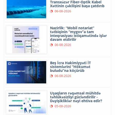
Transxəzər Fiber-Optik Kabel
Xəttinin çəkilişini başa çatdırıb
06-08-2026
Nazirlik: “Mobil notariat”
tətbiqinin “mygov”a tam
inteqrasiyası istiqamətində işlər
davam etdirilir
06-08-2026
Beş İcra Hakimiyyəti İT
sistemlərini “Hökumət
buludu”na köçürüb
06-08-2026
Uşaqların rəqəmsal mühitdə
təhlükəsizliyi gücləndirilir -
Dəyişikliklər nəyi ehtiva edir?
05-08-2026