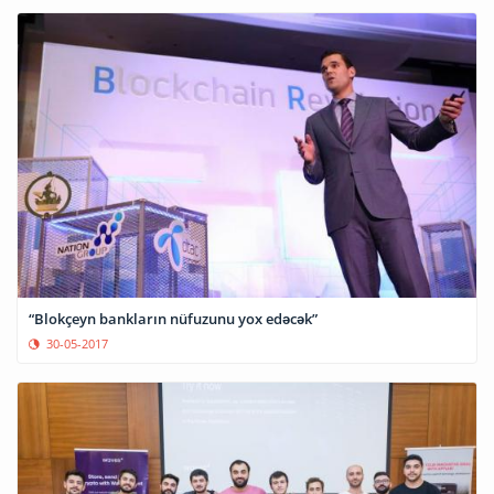
“Blokçeyn bankların nüfuzunu yox edəcək”
30-05-2017