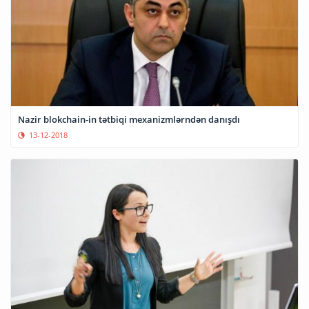
Nazir blokchain-in tətbiqi mexanizmlərndən danışdı
13-12-2018