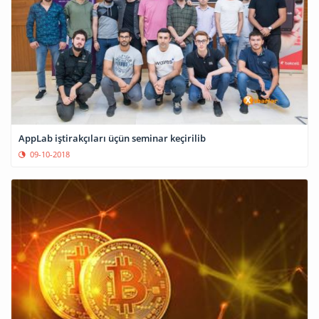
AppLab iştirakçıları üçün seminar keçirilib
09-10-2018