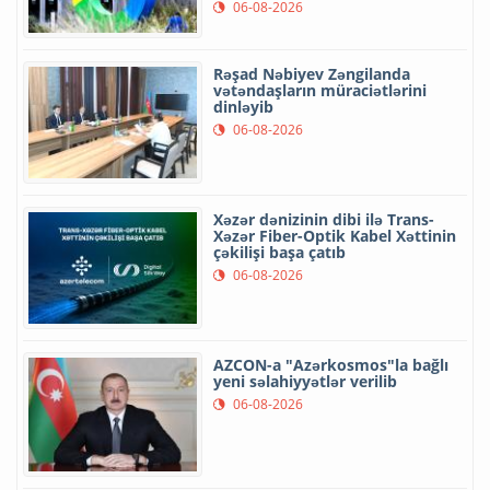
06-08-2026
Rəşad Nəbiyev Zəngilanda
vətəndaşların müraciətlərini
dinləyib
06-08-2026
Xəzər dənizinin dibi ilə Trans-
Xəzər Fiber-Optik Kabel Xəttinin
çəkilişi başa çatıb
06-08-2026
AZCON-a "Azərkosmos"la bağlı
yeni səlahiyyətlər verilib
06-08-2026