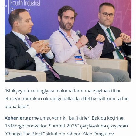
“Blokçeyn texnologiyası məlumatların mənşəyinə etibar
etməyin mümkün olmadığı hallarda effektiv həll kimi tətbiq
oluna bilər”.
Xeberler.az
məlumat verir ki, bu fikirləri Bakıda keçirilən
“INMerge Innovation Summit 2025” çərçivəsində çıxış edən
“Change The Block” şirkətinin rəhbəri Alan Draguilov