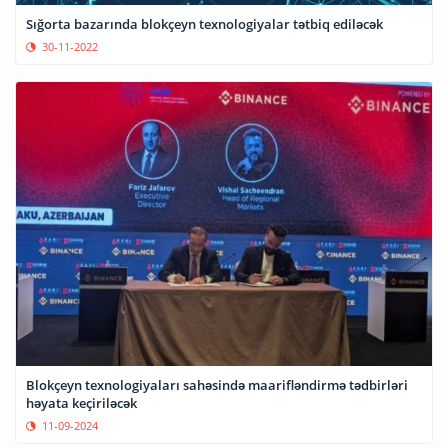
Sığorta bazarında blokçeyn texnologiyalar tətbiq ediləcək
30-11-2022
Blokçeyn texnologiyaları sahəsində maarifləndirmə tədbirləri
həyata keçiriləcək
11-09-2024