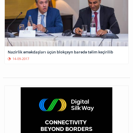
Nazirlik əməkdaşları üçün blokçeyn barədə təlim keçirilib
14-09-2017