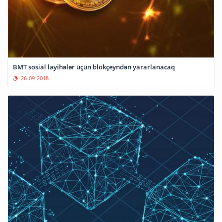
BMT sosial layihələr üçün blokçeyndən yararlanacaq
26-09-2018