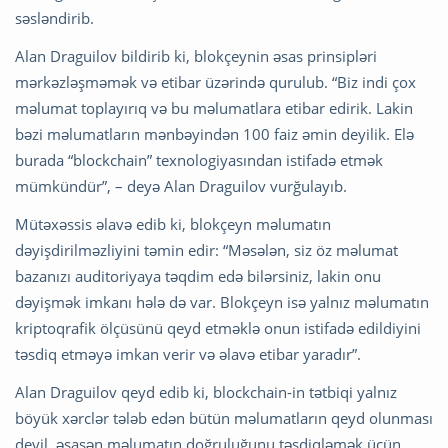
səsləndirib.
Alan Draguilov bildirib ki, blokçeynin əsas prinsipləri
mərkəzləşməmək və etibar üzərində qurulub. “Biz indi çox
məlumat toplayırıq və bu məlumatlara etibar edirik. Lakin
bəzi məlumatların mənbəyindən 100 faiz əmin deyilik. Elə
burada “blockchain” texnologiyasından istifadə etmək
mümkündür”, – deyə Alan Draguilov vurğulayıb.
Mütəxəssis əlavə edib ki, blokçeyn məlumatın
dəyişdirilməzliyini təmin edir: “Məsələn, siz öz məlumat
bazanızı auditoriyaya təqdim edə bilərsiniz, lakin onu
dəyişmək imkanı hələ də var. Blokçeyn isə yalnız məlumatın
kriptoqrafik ölçüsünü qeyd etməklə onun istifadə edildiyini
təsdiq etməyə imkan verir və əlavə etibar yaradır”.
Alan Draguilov qeyd edib ki, blockchain-in tətbiqi yalnız
böyük xərclər tələb edən bütün məlumatların qeyd olunması
deyil, əsasən məlumatın doğruluğunu təsdiqləmək üçün