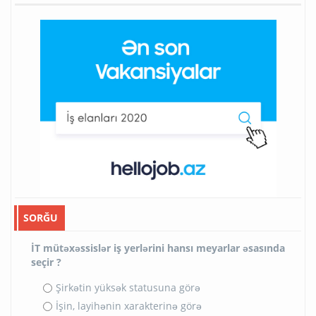
SORĞU
İT mütəxəssislər iş yerlərini hansı meyarlar əsasında
seçir ?
Şirkətin yüksək statusuna görə
İşin, layihənin xarakterinə görə