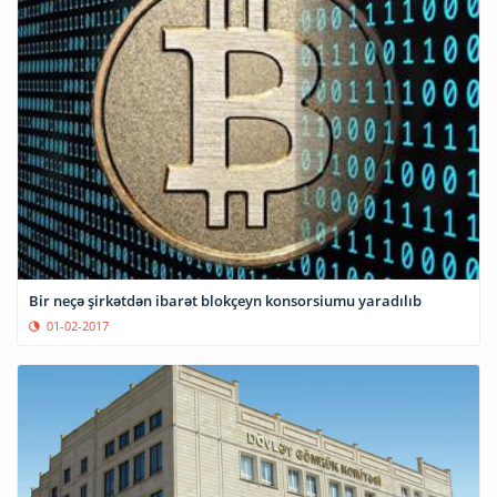
Bir neçə şirkətdən ibarət blokçeyn konsorsiumu yaradılıb
01-02-2017