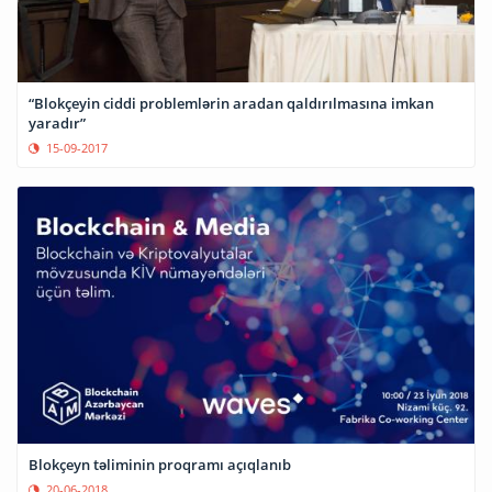
“Blokçeyin ciddi problemlərin aradan qaldırılmasına imkan
yaradır”
15-09-2017
Blokçeyn təliminin proqramı açıqlanıb
20-06-2018