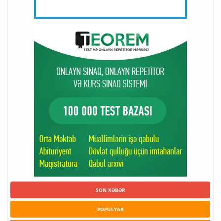
SON XƏBƏR
POPULYAR