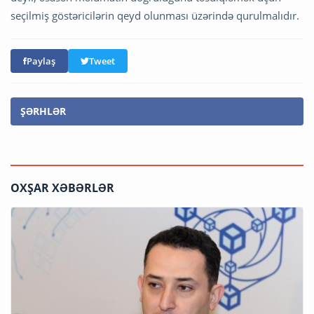
seçilmiş göstəricilərin qeyd olunması üzərində qurulmalıdır.
Paylaş
Tweet
ŞƏRHLƏR
OXŞAR XƏBƏRLƏR