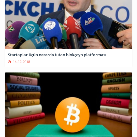
Startaplar üçün nəzərdə tutan blokçeyn platforması
14-12-2018