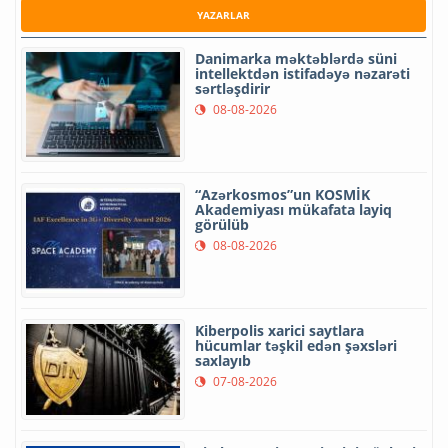
YAZARLAR
Danimarka məktəblərdə süni
intellektdən istifadəyə nəzarəti
sərtləşdirir
08-08-2026
“Azərkosmos”un KOSMİK
Akademiyası mükafata layiq
görülüb
08-08-2026
Kiberpolis xarici saytlara
hücumlar təşkil edən şəxsləri
saxlayıb
07-08-2026