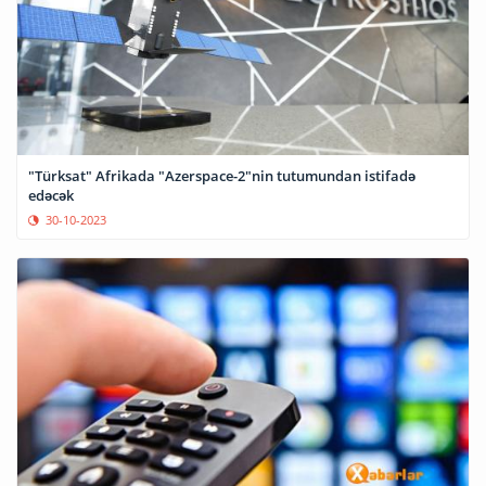
"Türksat" Afrikada "Azerspace-2"nin tutumundan istifadə
edəcək
30-10-2023