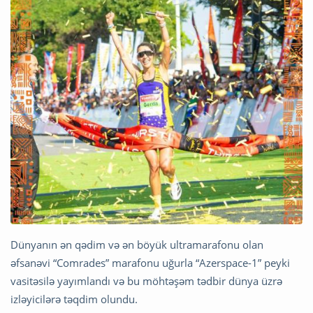
Dünyanın ən qədim və ən böyük ultramarafonu olan
əfsanəvi “Comrades” marafonu uğurla “Azerspace-1” peyki
vasitəsilə yayımlandı və bu möhtəşəm tədbir dünya üzrə
izləyicilərə təqdim olundu.