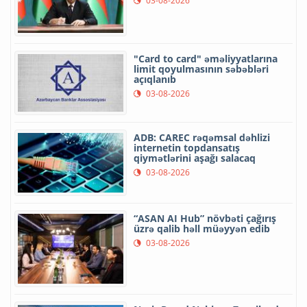
03-08-2026
"Card to card" əməliyyatlarına
limit qoyulmasının səbəbləri
açıqlanıb
03-08-2026
ADB: CAREC rəqəmsal dəhlizi
internetin topdansatış
qiymətlərini aşağı salacaq
03-08-2026
“ASAN AI Hub” növbəti çağırış
üzrə qalib həll müəyyən edib
03-08-2026