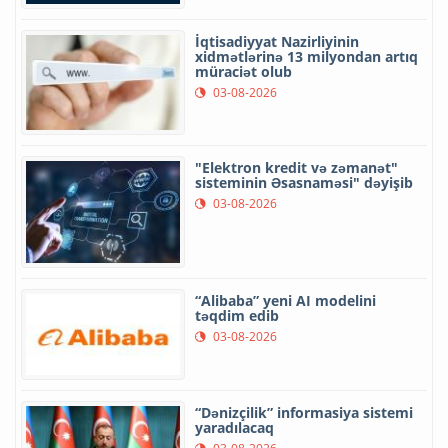
İqtisadiyyat Nazirliyinin
xidmətlərinə 13 milyondan artıq
müraciət olub
03-08-2026
"Elektron kredit və zəmanət"
sisteminin Əsasnaməsi" dəyişib
03-08-2026
“Alibaba” yeni AI modelini
təqdim edib
03-08-2026
“Dənizçilik” informasiya sistemi
yaradılacaq