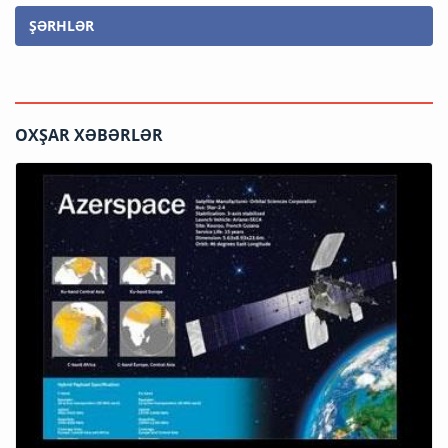
ŞƏRHLƏR
OXŞAR XƏBƏRLƏR