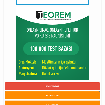
SON XƏBƏR
POPULYAR
YAZARLAR