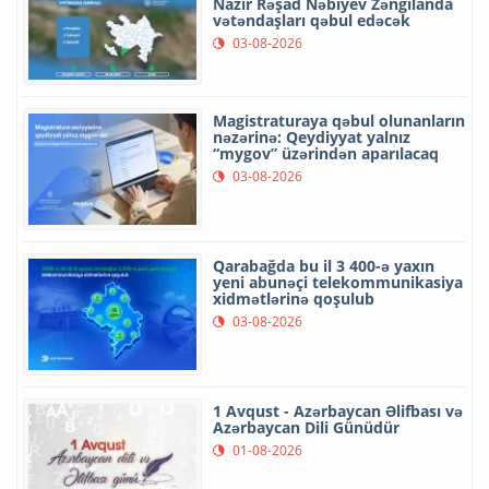
Nazir Rəşad Nəbiyev Zəngilanda
vətəndaşları qəbul edəcək
03-08-2026
Magistraturaya qəbul olunanların
nəzərinə: Qeydiyyat yalnız
“mygov” üzərindən aparılacaq
03-08-2026
Qarabağda bu il 3 400-ə yaxın
yeni abunəçi telekommunikasiya
xidmətlərinə qoşulub
03-08-2026
1 Avqust - Azərbaycan Əlifbası və
Azərbaycan Dili Günüdür
01-08-2026