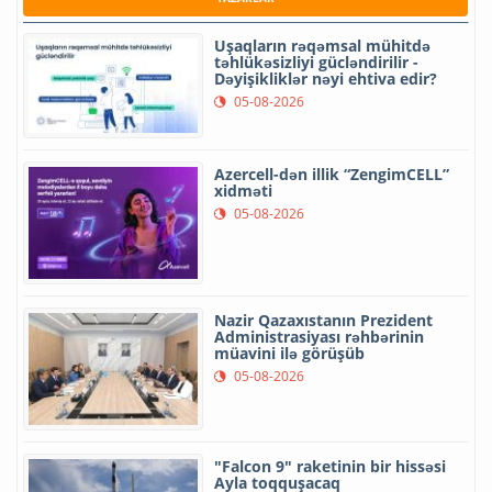
Uşaqların rəqəmsal mühitdə
təhlükəsizliyi gücləndirilir -
Dəyişikliklər nəyi ehtiva edir?
05-08-2026
Azercell-dən illik “ZengimCELL”
xidməti
05-08-2026
Nazir Qazaxıstanın Prezident
Administrasiyası rəhbərinin
müavini ilə görüşüb
05-08-2026
"Falcon 9" raketinin bir hissəsi
Ayla toqquşacaq