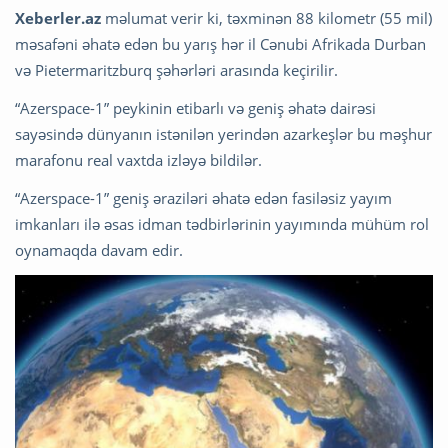
Xeberler.az
məlumat verir ki, təxminən 88 kilometr (55 mil)
məsafəni əhatə edən bu yarış hər il Cənubi Afrikada Durban
və Pietermaritzburq şəhərləri arasında keçirilir.
“Azerspace-1” peykinin etibarlı və geniş əhatə dairəsi
sayəsində dünyanın istənilən yerindən azarkeşlər bu məşhur
marafonu real vaxtda izləyə bildilər.
“Azerspace-1” geniş əraziləri əhatə edən fasiləsiz yayım
imkanları ilə əsas idman tədbirlərinin yayımında mühüm rol
oynamaqda davam edir.