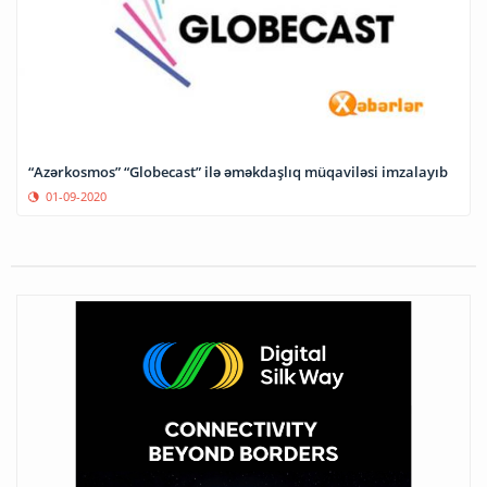
“Azərkosmos” “Globecast” ilə əməkdaşlıq müqaviləsi imzalayıb
01-09-2020