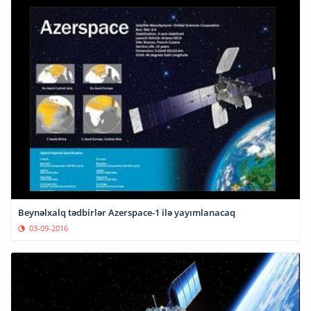
Beynəlxalq tədbirlər Azerspace-1 ilə yayımlanacaq
03-09-2016