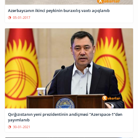
Azərbaycanın ikinci peykinin buraxılış vaxtı açıqlanıb
05-01-2017
Qırğızıstanın yeni prezidentinin andiçməsi “Azerspace-1”dən
yayımlanıb
30-01-2021