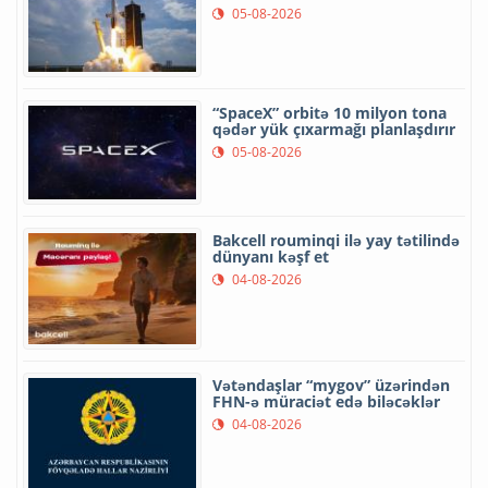
05-08-2026
“SpaceX” orbitə 10 milyon tona
qədər yük çıxarmağı planlaşdırır
05-08-2026
Bakcell rouminqi ilə yay tətilində
dünyanı kəşf et
04-08-2026
Vətəndaşlar “mygov” üzərindən
FHN-ə müraciət edə biləcəklər
04-08-2026