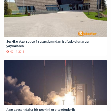
Seçkilər Azerspace-1 resurslarından istifadə olunaraq
yayımlanıb
02-11-2015
Azərbaycan daha bir peykini orbitə göndərib