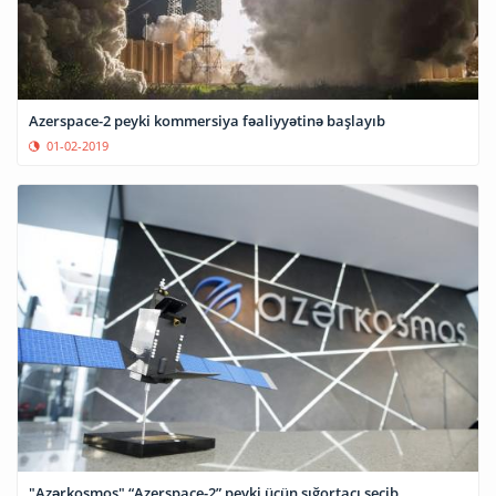
Azerspace-2 peyki kommersiya fəaliyyətinə başlayıb
01-02-2019
"Azərkosmos" “Azerspace-2” peyki üçün sığortaçı seçib