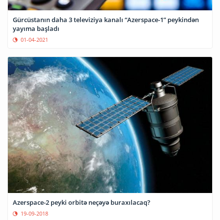
Gürcüstanın daha 3 televiziya kanalı “Azerspace-1” peykindən
yayıma başladı
01-04-2021
Azerspace-2 peyki orbitə neçəyə buraxılacaq?
19-09-2018