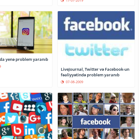
17-07-2019
da yenə problem yaranıb
9
LiveJournal, Twitter və Facebook-un
fəaliyyətində problem yaranıb
07-08-2009