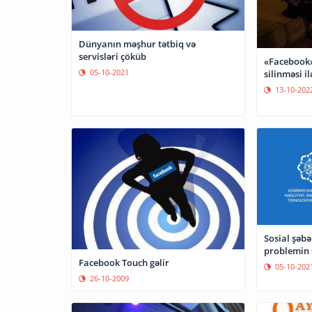
Dünyanın məşhur tətbiq və
servisləri çöküb
«Facebook»
05-10-2021
silinməsi i
13-10-202
Sosial şəb
problemin 
Facebook Touch gəlir
05-10-202
26-10-2009