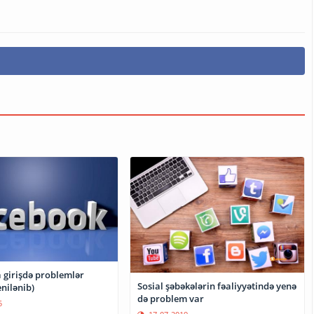
 girişdə problemlər
Sosial şəbəkələrin fəaliyyətində yenə
nilənib)
də problem var
5