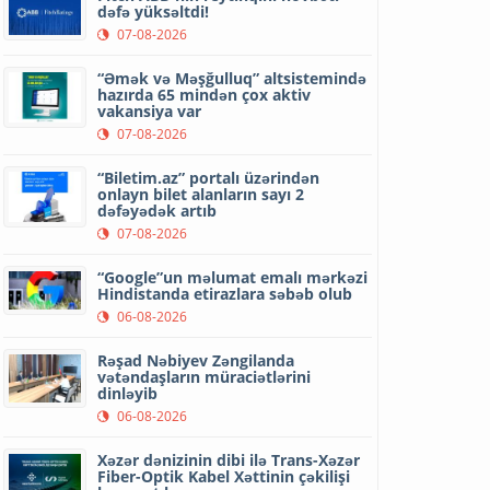
dəfə yüksəltdi!
07-08-2026
“Əmək və Məşğulluq” altsistemində
hazırda 65 mindən çox aktiv
vakansiya var
07-08-2026
“Biletim.az” portalı üzərindən
onlayn bilet alanların sayı 2
dəfəyədək artıb
07-08-2026
“Google”un məlumat emalı mərkəzi
Hindistanda etirazlara səbəb olub
06-08-2026
Rəşad Nəbiyev Zəngilanda
vətəndaşların müraciətlərini
dinləyib
06-08-2026
Xəzər dənizinin dibi ilə Trans-Xəzər
Fiber-Optik Kabel Xəttinin çəkilişi