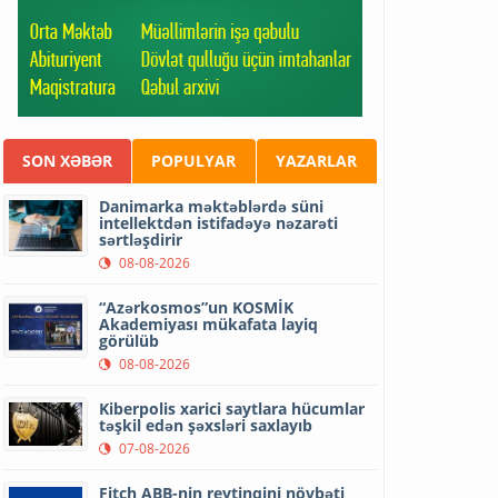
SON XƏBƏR
POPULYAR
YAZARLAR
Danimarka məktəblərdə süni
intellektdən istifadəyə nəzarəti
sərtləşdirir
08-08-2026
“Azərkosmos”un KOSMİK
Akademiyası mükafata layiq
görülüb
08-08-2026
Kiberpolis xarici saytlara hücumlar
təşkil edən şəxsləri saxlayıb
07-08-2026
Fitch ABB-nin reytinqini növbəti