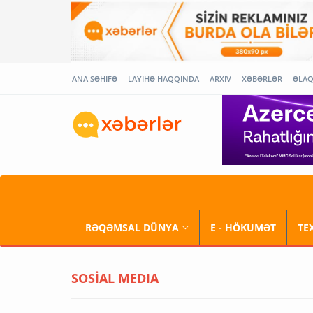
ANA SƏHİFƏ
LAYİHƏ HAQQINDA
ARXİV
XƏBƏRLƏR
ƏLA
RƏQƏMSAL DÜNYA
E - HÖKUMƏT
TE
SOSİAL MEDIA