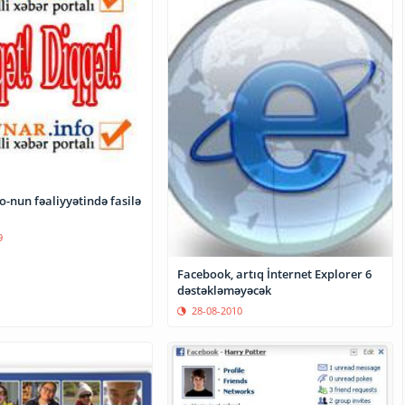
-nun fəaliyyətində fasilə
9
Facebook, artıq İnternet Explorer 6
dəstəkləməyəcək
28-08-2010