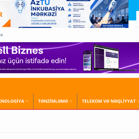
QƏ
XNOLOGİYA
TƏNZİMLƏMƏ
TELEKOM VƏ NƏQLİYYAT