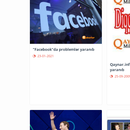
"Facebook"da problemlər yaranıb
23-01-2021
Qaynar.info
yaranıb
25-09-200