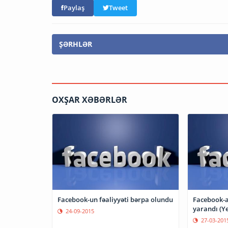
Paylaş
Tweet
ŞƏRHLƏR
OXŞAR XƏBƏRLƏR
Facebook-un fəaliyyəti bərpa olundu
Facebook-a
yarandı (Ye
24-09-2015
27-03-201