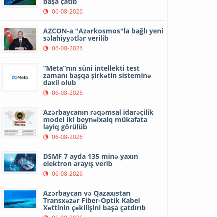
başa çatıb
06-08-2026
AZCON-a "Azərkosmos"la bağlı yeni
səlahiyyətlər verilib
06-08-2026
“Meta”nın süni intellekti test
zamanı başqa şirkətin sisteminə
daxil olub
06-08-2026
Azərbaycanın rəqəmsal idarəçilik
model iki beynəlxalq mükafata
layiq görülüb
06-08-2026
DSMF 7 ayda 135 minə yaxın
elektron arayış verib
06-08-2026
Azərbaycan və Qazaxıstan
Transxəzər Fiber-Optik Kabel
Xəttinin çəkilişini başa çatdırıb