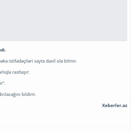
ıb.
kə istifadəçiləri sayta daxil ola bilmir.
lıqla rastlaşır:
r”.
ılacağını bildirir.
Xeberler.az