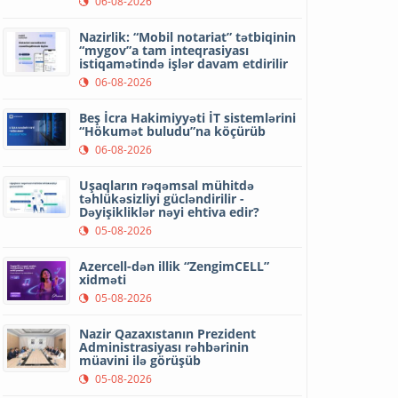
06-08-2026
Nazirlik: “Mobil notariat” tətbiqinin
“mygov”a tam inteqrasiyası
istiqamətində işlər davam etdirilir
06-08-2026
Beş İcra Hakimiyyəti İT sistemlərini
“Hökumət buludu”na köçürüb
06-08-2026
Uşaqların rəqəmsal mühitdə
təhlükəsizliyi gücləndirilir -
Dəyişikliklər nəyi ehtiva edir?
05-08-2026
Azercell-dən illik “ZengimCELL”
xidməti
05-08-2026
Nazir Qazaxıstanın Prezident
Administrasiyası rəhbərinin
müavini ilə görüşüb
05-08-2026