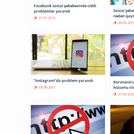
Facebook sosial şəbəkəsində ciddi
Sosial şəb
problemlər yarandı
nədən qayn
27-01-2015
04-05-201
“Instagram”da problem yaranıb
Koronaviru
hücumu ol
03-08-2021
27-03-202