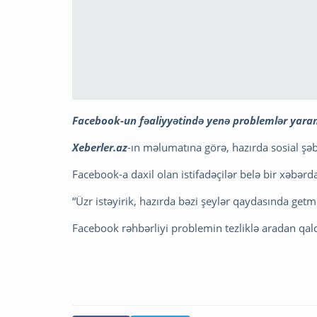
Facebook-un fəaliyyətində yenə problemlər yaran
Xeberler.az
-ın məlumatına görə, hazırda sosial şəbə
Facebook-a daxil olan istifadəçilər belə bir xəbərdar
“Üzr istəyirik, hazırda bəzi şeylər qaydasında getmi
Facebook rəhbərliyi problemin tezliklə aradan qaldır