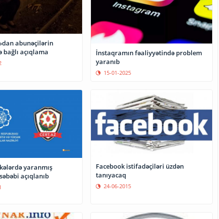
dan abunəçilərin
lə bağlı açıqlama
İnstaqramın fəaliyyətində problem
yaranıb
2
15-01-2025
Facebook istifadəçiləri üzdən
əkələrdə yaranmış
tanıyacaq
səbəbi açıqlanıb
24-06-2015
1