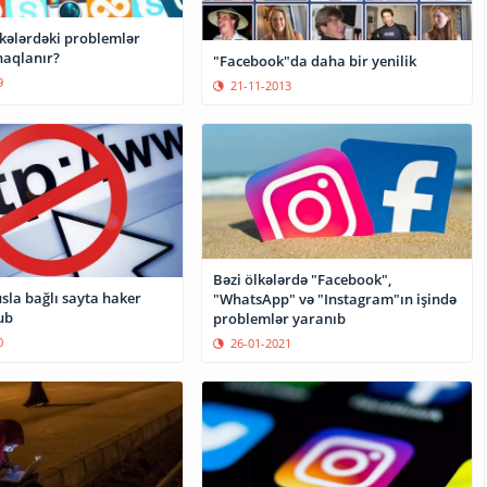
əkələrdəki problemlər
aqlanır?
"Facebook"da daha bir yenilik
9
21-11-2013
Bəzi ölkələrdə "Facebook",
sla bağlı sayta haker
"WhatsApp" və "Instagram"ın işində
ub
problemlər yaranıb
0
26-01-2021