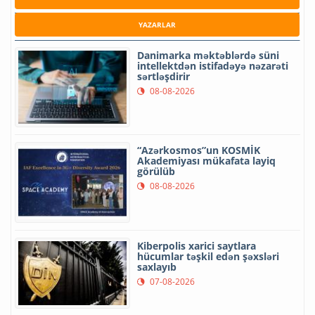
YAZARLAR
Danimarka məktəblərdə süni
intellektdən istifadəyə nəzarəti
sərtləşdirir
08-08-2026
“Azərkosmos”un KOSMİK
Akademiyası mükafata layiq
görülüb
08-08-2026
Kiberpolis xarici saytlara
hücumlar təşkil edən şəxsləri
saxlayıb
07-08-2026