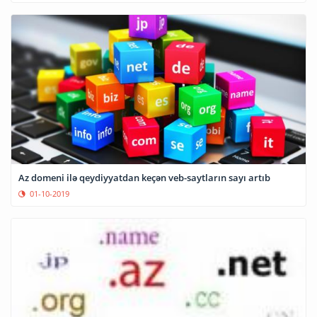
Az domeni ilə qeydiyyatdan keçən veb-saytların sayı artıb
01-10-2019