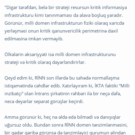
"Digər tərəfdən, belə bir strateji resursun kritik informasiya
infrastrukturu kimi tanınmaması da əlavə boşluq yaradır.
Görünür, milli domen infrastrukturun fiziki olaraq xaricdə
yerləşməsi onun kritik qanunvericilik perimetrinə daxil
edilməsinə imkan verməyib.
Ölkələrin əksəriyyəti isə milli domen infrastrukturunu
strateji və kritik olaraq dəyərləndirirlər.
Qeyd edim ki, RİNN son illərdə bu sahədə normallaşma
istiqamətində cəhdlər edib. Xatırlayıram ki, İKTA faktiki “Milli
inzibatçı” olan İntrans şirkətinin rəhbəri ilə bir neçə dəfə,
necə deyərlər separat görüşlər keçirdi.
Amma görünür ki, heç nə əldə edə bilmədi və danışıqlar
uğursuz oldu. Bundan sonra RİNN domen tənzimlənməsini,
bir qədər qəribə görünsə də tənzimləyici qurumun əlindən