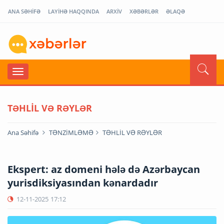
ANA SƏHİFƏ
LAYİHƏ HAQQINDA
ARXİV
XƏBƏRLƏR
ƏLAQƏ
TƏHLİL VƏ RƏYLƏR
Ana Səhifə
TƏNZİMLƏMƏ
TƏHLİL VƏ RƏYLƏR
Ekspert: az domeni hələ də Azərbaycan
yurisdiksiyasından kənardadır
12-11-2025
17:12