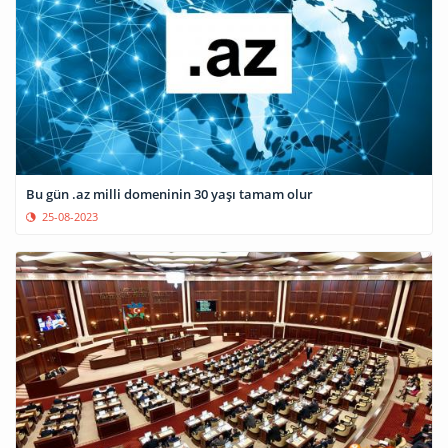
Bu gün .az milli domeninin 30 yaşı tamam olur
25-08-2023