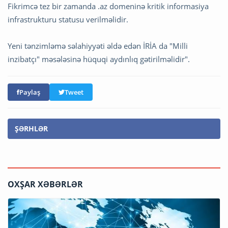
Fikrimcə tez bir zamanda .az domeninə kritik informasiya
infrastrukturu statusu verilməlidir.
Yeni tənzimləmə səlahiyyəti əldə edən İRİA da "Milli
inzibatçı" məsələsinə hüquqi aydınlıq gətirilməlidir".
Paylaş
Tweet
ŞƏRHLƏR
OXŞAR XƏBƏRLƏR