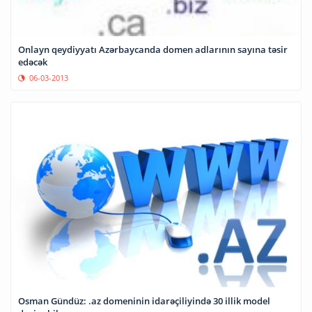
Onlayn qeydiyyatı Azərbaycanda domen adlarının sayına təsir
edəcək
06-03-2013
Osman Gündüz: .az domeninin idarəçiliyində 30 illik model