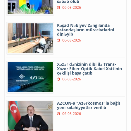
səbəb olub
06-08-2026
Rəşad Nəbiyev Zəngilanda
vətəndaşların müraciətlərini
dinləyib
06-08-2026
Xəzər dənizinin dibi ilə Trans-
Xəzər Fiber-Optik Kabel Xəttinin
çəkilişi başa çatıb
06-08-2026
AZCON-a "Azərkosmos"la bağlı
yeni səlahiyyətlər verilib
06-08-2026