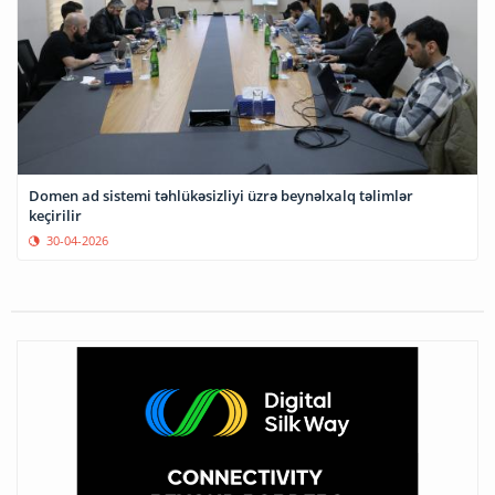
Domen ad sistemi təhlükəsizliyi üzrə beynəlxalq təlimlər
keçirilir
30-04-2026