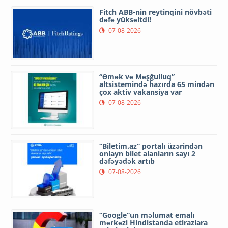
Fitch ABB-nin reytinqini növbəti
dəfə yüksəltdi!
07-08-2026
“Əmək və Məşğulluq”
altsistemində hazırda 65 mindən
çox aktiv vakansiya var
07-08-2026
“Biletim.az” portalı üzərindən
onlayn bilet alanların sayı 2
dəfəyədək artıb
07-08-2026
“Google”un məlumat emalı
mərkəzi Hindistanda etirazlara