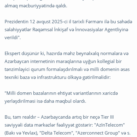
almaq məcburiyyətində qaldı.
Prezidentin 12 avqust 2025-ci il tarixli Fərmanı ilə bu sahədə
səlahiyyətlər Rəqəmsal İnkişaf və İnnovasiyalar Agentliyinə
verildi".
Ekspert düşünür ki, hazırda məhz beynəlxalq normalara və
Azərbaycan internetinin maraqlarına uyğun kollegial bir
tənzimləyici qurum formalaşdırılmalı və milli domenin əsas
texniki baza və infrastrukturu ölkəyə gətirilməlidir:
"Milli domen bazalarının ehtiyat variantlarının xaricdə
yerləşdirilməsi isə daha məqbul olardı.
Bu, tam realdır – Azərbaycanda artıq bir neçə Tier III
səviyyəli data mərkəzlər fəaliyyət göstərir: "AzInTelecom"
(Bakı və Yevlax), "Delta Telecom", "Azerconnect Group" və s.