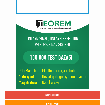
SON XƏBƏR
POPULYAR