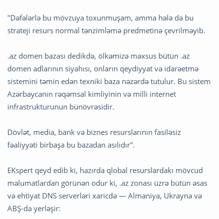
"Dəfələrlə bu mövzuya toxunmuşam, amma hələ də bu
strateji resurs normal tənzimləmə predmetinə çevrilməyib.
.az domen bazası dedikdə, ölkəmizə məxsus bütün .az
domen adlarının siyahısı, onların qeydiyyat və idarəetmə
sistemini təmin edən texniki baza nəzərdə tutulur. Bu sistem
Azərbaycanın rəqəmsal kimliyinin və milli internet
infrastrukturunun bünövrəsidir.
Dövlət, media, bank və biznes resurslarının fasiləsiz
fəaliyyəti birbaşa bu bazadan asılıdır".
EKspert qeyd edib ki, hazırda qlobal resurslardakı mövcud
məlumatlardan görünən odur ki, .az zonası üzrə bütün əsas
və ehtiyat DNS serverləri xaricdə — Almaniya, Ukrayna və
ABŞ-da yerləşir: