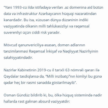
"Yəni 1993-cü ildə istifadəyə verilən .az domeninə aid bütün
data və infrastruktur Azərbaycanın hüquqi nəzarətindən
kənardadır. Bu isə, xüsusən dünya düzəninin indiki
vəziyyətində ölkənin milli təhlükəsizliyi və rəqəmsal
suverenliyi üçün ciddi risk yaradır.
Mövcud qanunvericiliyə əsasən, domen adlarının
tənzimlənməsi Rəqəmsal İnkişaf və Nəqliyyat Nazirliyinin
səlahiyyətindədir.
Nazirlər Kabinetinin 2019-cu il tarixli 63 nömrəli qərarı ilə
Qaydalar təsdiqlənsə də, “Milli inzibatçı”nın kimliyi bu günə
qədər heç bir rəsmi sənəddə göstərilməyib".
Osman Gündüz bildirib ki, bu, ölkə hüquq sistemində nadir
hallarda rast gəlinən absurd vəziyyətdir: