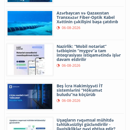
Azərbaycan və Qazaxıstan
Transxəzər Fiber-Optik Kabel
Xəttinin çəkilişini başa çatdırıb
06-08-2026
Nazirlik: “Mobil notariat”
tətbiqinin “mygov”a tam
inteqrasiyası istiqamətində işlər
davam etdirilir
06-08-2026
Beş İcra Hakimiyyəti İT
sistemlərini “Hökumət
buludu”na köçürüb
06-08-2026
Uşaqların rəqəmsal mühitdə
təhlükəsizliyi gücləndirilir -
Dəyişikliklər nəyi ehtiva edir?