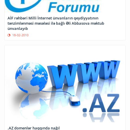
AİF rəhbəri Milli İnternet ünvanların qeydiyyatının
tənzimlənməsi məsələsi ilə bağlı Əli Abbasova məktub
ünvanlayıb
18-02-2010
.AZ domenlər haqqında nağıl