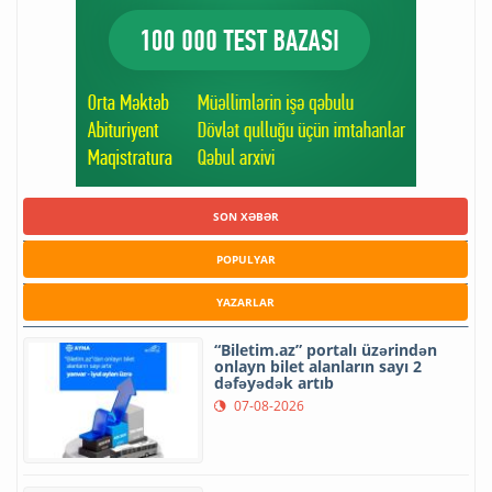
SON XƏBƏR
POPULYAR
YAZARLAR
“Biletim.az” portalı üzərindən
onlayn bilet alanların sayı 2
dəfəyədək artıb
07-08-2026