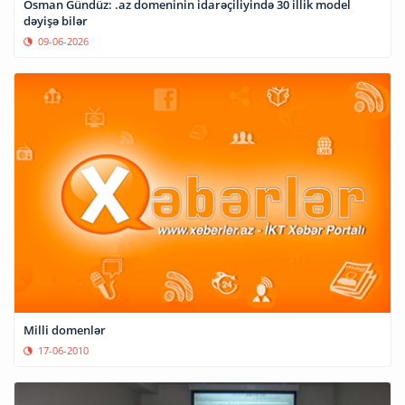
Osman Gündüz: .az domeninin idarəçiliyində 30 illik model
dəyişə bilər
09-06-2026
Milli domenlər
17-06-2010