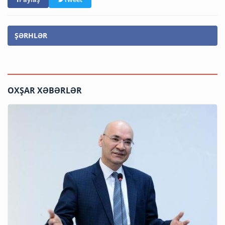
ŞƏRHLƏR
OXŞAR XƏBƏRLƏR