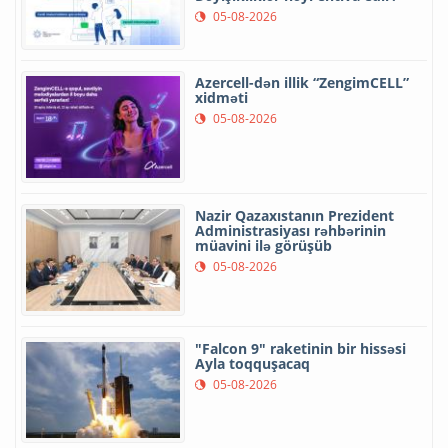
05-08-2026
Azercell-dən illik “ZengimCELL”
xidməti
05-08-2026
Nazir Qazaxıstanın Prezident
Administrasiyası rəhbərinin
müavini ilə görüşüb
05-08-2026
"Falcon 9" raketinin bir hissəsi
Ayla toqquşacaq
05-08-2026