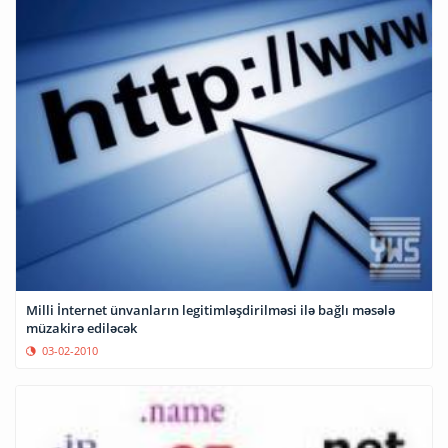
Milli İnternet ünvanların legitimləşdirilməsi ilə bağlı məsələ
müzakirə ediləcək
03-02-2010