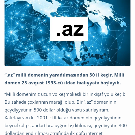
“.az” milli domenin yaradılmasından 30 il keçir. Milli
domen 25 avqust 1993-cü ildən fəaliyyətə başlayıb.
“Milli domenimiz uzun və keşməkeşli bir inkişaf yolu keçib.
Bu sahədə çoxlarının marağı olub. Bir “.az” domeninin
qeydiyyatının 500 dollar olduğu vaxtı xatırlayıram.
Xatırlayıram ki, 2001-ci ildə .az domeninin qeydiyyatının
beynəlxalq standartlara uyğunlaşdıtılması, qeydiyyatın 300
dollardan endirilməsi ətrafında ilk dəfə internet