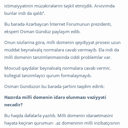
ictimaiyyətinin müzakirələrini təşkil etmişdik. Arxivimdə
bunlar indi də qalıb”.
Bu barədə Azərbaycan İnternet Forumunun prezidenti,
ekspert Osman Gündüz paylaşım edib.
Onun sözlərinə görə, milli domenin qeydiyyat prosesi uzun
müddət beynəlxalq normalara cavab verməyib. Elə indi də
milli domenin tənzimlənməsində ciddi problemlər var.
Mövcud qaydalar beynəlxalq normalara cavab vermir,
kollegial tənzimləyici qurum formalaşmayıb.
Osman Gündüzün bu barədə şərhini təqdim edirik:
Hazırda milli domenin idarə olunması vəziyyəti
necədir?
Bu haqda dəfələrlə yazılıb. Milli domenin idarəetməsini
həyata keçirən qurumun- .az domeninin milli inzibatçısının