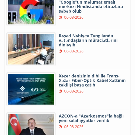
“Google”un məlumat emalı
mərkəzi Hindistanda etirazlara
səbəb olub
06-08-2026
Rəşad Nəbiyev Zəngilanda
vətəndaşların müraciətlərini
dinləyib
06-08-2026
Xəzər dənizinin dibi ilə Trans-
Xəzər Fiber-Optik Kabel Xəttinin
çəkilişi başa çatıb
06-08-2026
AZCON-a "Azərkosmos"la bağlı
yeni səlahiyyətlər verilib
06-08-2026