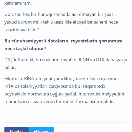
xatırlamıram.
Görəsən heç bir hüquqi sənəddə adı olmayan bir şəxs ,
yaxud qurum milli təhlükəsizliklə əlaqəli bir sahəni necə
tənzimləyə bilir ?
Bu cür əhəmiyyətli dataların, reyestrlərin qorunması
necə təşkil olunur?
Düşünürəm ki, bu sualların cavabını RİNN və DTX daha yaxşı
biliər.
Fikrimcə, RİNN-nin yeni yaradılmış tənzimləyici qurumu,
İKTA öz səlahiyyətləri çərçivəsində bu istiqamətdə
beynəlxalq normalara uyğun, şəffaf, internet ictimaiyyətinin
maraqlarına cavab verən bir mühit formalaşdırmalıdır.
Paylaş
Tweet