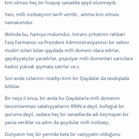
kim olması heç bir hüquqi sənəddə qeyd olunmayıb.
Yəni, milli inzibatçının tərifi verilib , amma kim olması
naməlumdur.
Əslində bu, hamıya məlumdur, İntrans şirkətinin rəhbəri
Faiq Fərmanov və Prezident Administrasiyasının bir sektor
müdiri özləri bilən qaydada milli domeni idarə edirlər,
qeydiyyatçılar yaradırlar, populyar milli domenləri xaricilərə
hədsiz yüksək qiymətə satırlar və s.
Son anda özlərinin istədiyi kimi bir Qaydalar da təsdiqlədə
biliblər.
Bir neçə il öncə, bir anda bu Qaydalarla milli domenin
tənzimlənməsi səlahiyyətlərini RİNN-ə deyil, kollegial bir
quruma deyil, sadəcə heç bir sənədlərdə adı keçməyən bir
şəxsə verdilər və adını da qoydular milli inzibatçı.
Dünyanın heç bir yerində belə bir vəziyyətin olduğunu