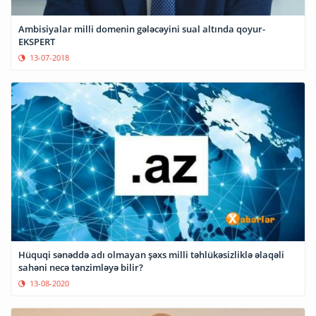
Ambisiyalar milli domenin gələcəyini sual altında qoyur-
EKSPERT
13-07-2018
Hüquqi sənəddə adı olmayan şəxs milli təhlükəsizliklə əlaqəli
sahəni necə tənzimləyə bilir?
13-08-2020