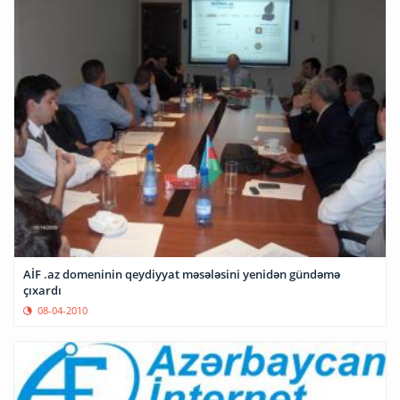
AİF .az domeninin qeydiyyat məsələsini yenidən gündəmə
çıxardı
08-04-2010