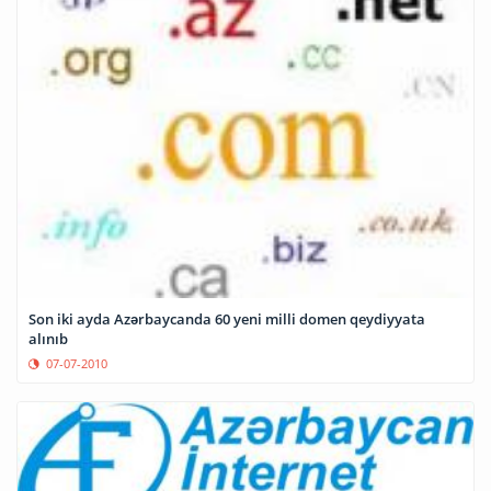
Son iki ayda Azərbaycanda 60 yeni milli domen qeydiyyata
alınıb
07-07-2010