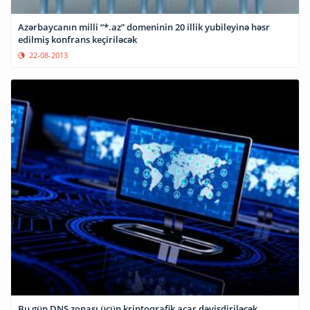
Azərbaycanın milli “*.az” domeninin 20 illik yubileyinə həsr
edilmiş konfrans keçiriləcək
22-08-2013
Bu gün DNS zonası üçün kriptoqrafik açar dəyişdiriləcək