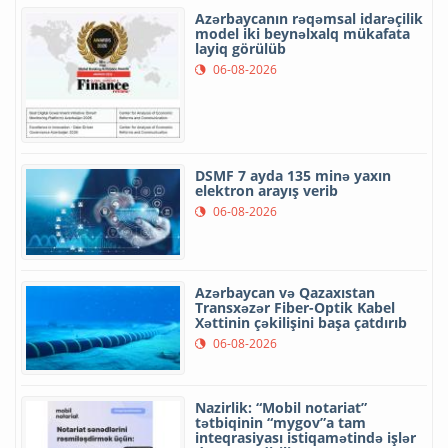
Azərbaycanın rəqəmsal idarəçilik
model iki beynəlxalq mükafata
layiq görülüb
06-08-2026
DSMF 7 ayda 135 minə yaxın
elektron arayış verib
06-08-2026
Azərbaycan və Qazaxıstan
Transxəzər Fiber-Optik Kabel
Xəttinin çəkilişini başa çatdırıb
06-08-2026
Nazirlik: “Mobil notariat”
tətbiqinin “mygov”a tam
inteqrasiyası istiqamətində işlər