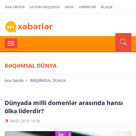
ANA SƏHİFƏ
LAYİHƏ HAQQINDA
ARXİV
XƏBƏRLƏR
ƏLAQƏ
RƏQƏMSAL DÜNYA
Ana Səhifə
RƏQƏMSAL DÜNYA
Dünyada milli domenlər arasında hansı
ölkə liderdir?
08-01-2016
16:36