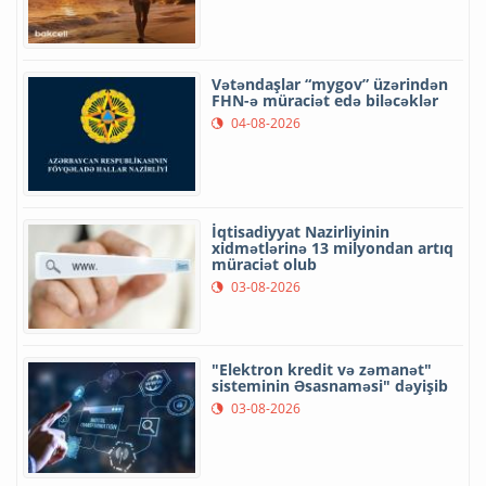
Vətəndaşlar “mygov” üzərindən
FHN-ə müraciət edə biləcəklər
04-08-2026
İqtisadiyyat Nazirliyinin
xidmətlərinə 13 milyondan artıq
müraciət olub
03-08-2026
"Elektron kredit və zəmanət"
sisteminin Əsasnaməsi" dəyişib
03-08-2026