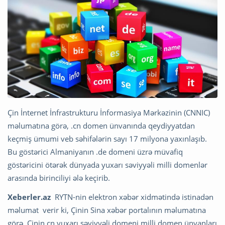
Çin İnternet İnfrastrukturu İnformasiya Mərkəzinin (CNNIC)
məlumatına görə, .cn domen ünvanında qeydiyyatdan
keçmiş ümumi veb səhifələrin sayı 17 milyona yaxınlaşıb.
Bu göstərici Almaniyanın .de domeni üzrə müvafiq
göstəricini ötərək dünyada yuxarı səviyyəli milli domenlər
arasında birinciliyi ələ keçirib.
Xeberler.az
RYTN-nin elektron xəbər xidmətində istinadən
məlumat verir ki, Çinin Sina xəbər portalının məlumatına
görə, Çinin.cn yuxarı səviyyəli domeni milli domen ünvanları