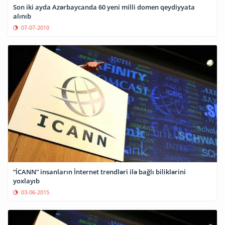
Son iki ayda Azərbaycanda 60 yeni milli domen qeydiyyata
alınıb
07-07-2010
“İCANN” insanların İnternet trendləri ilə bağlı biliklərini
yoxlayıb
03-06-2015