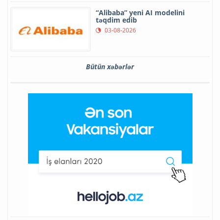
“Alibaba” yeni AI modelini
təqdim edib
03-08-2026
Bütün xəbərlər