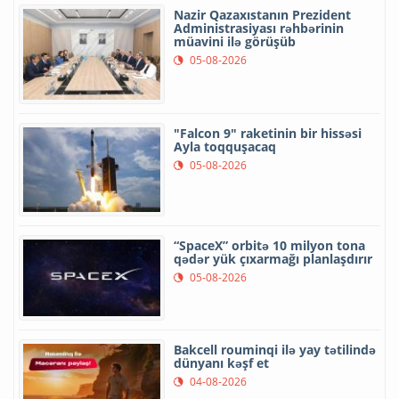
Nazir Qazaxıstanın Prezident
Administrasiyası rəhbərinin
müavini ilə görüşüb
05-08-2026
"Falcon 9" raketinin bir hissəsi
Ayla toqquşacaq
05-08-2026
“SpaceX” orbitə 10 milyon tona
qədər yük çıxarmağı planlaşdırır
05-08-2026
Bakcell rouminqi ilə yay tətilində
dünyanı kəşf et
04-08-2026