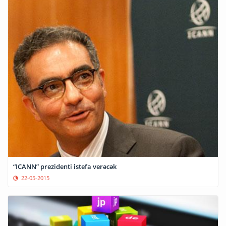
“ICANN” prezidenti istefa verəcək
22-05-2015