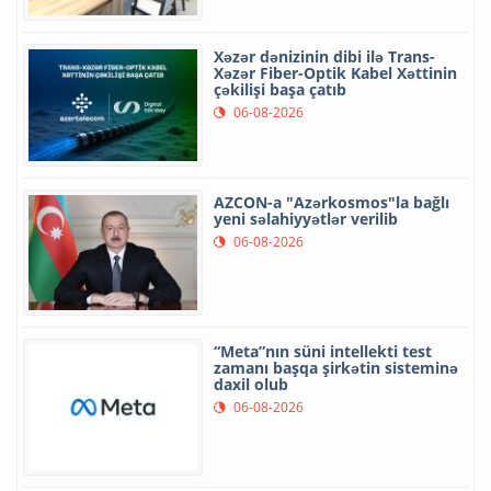
Xəzər dənizinin dibi ilə Trans-
Xəzər Fiber-Optik Kabel Xəttinin
çəkilişi başa çatıb
06-08-2026
AZCON-a "Azərkosmos"la bağlı
yeni səlahiyyətlər verilib
06-08-2026
“Meta”nın süni intellekti test
zamanı başqa şirkətin sisteminə
daxil olub
06-08-2026