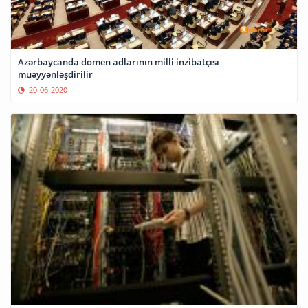
Azərbaycanda domen adlarının milli inzibatçısı
müəyyənləşdirilir
20-06-2020