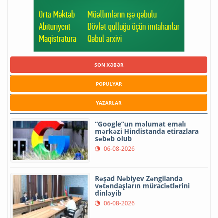
SON XƏBƏR
POPULYAR
YAZARLAR
“Google”un məlumat emalı
mərkəzi Hindistanda etirazlara
səbəb olub
06-08-2026
Rəşad Nəbiyev Zəngilanda
vətəndaşların müraciətlərini
dinləyib
06-08-2026