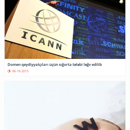
Domen qeydiyyatçıları üçün sığorta tələbi ləğv edilib
06-10-2015