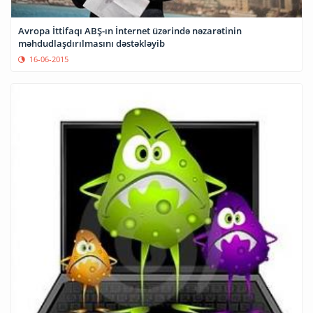
Avropa İttifaqı ABŞ-ın İnternet üzərində nəzarətinin
məhdudlaşdırılmasını dəstəkləyib
16-06-2015