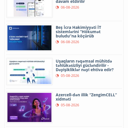
davam etdirilir
06-08-2026
Beş İcra Hakimiyyəti İT
sistemlərini “Hökumət
buludu”na köçürüb
06-08-2026
Uşaqların rəqəmsal mühitdə
təhlükəsizliyi gücləndirilir -
Dəyişikliklər nəyi ehtiva edir?
05-08-2026
Azercell-dən illik “ZengimCELL”
xidməti
05-08-2026