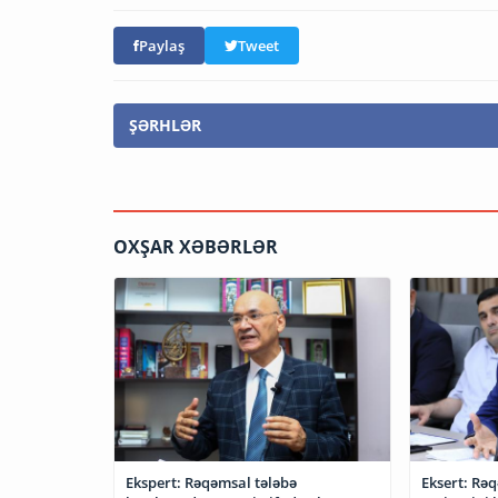
Paylaş
Tweet
ŞƏRHLƏR
OXŞAR XƏBƏRLƏR
Ekspert: Rəqəmsal tələbə
Eksert: Rəq