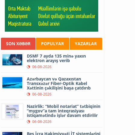
SON XƏBƏR
POPULYAR
YAZARLAR
DSMF 7 ayda 135 minə yaxın
elektron arayış verib
06-08-2026
Azərbaycan və Qazaxıstan
Transxəzər Fiber-Optik Kabel
Xəttinin çəkilişini başa çatdırıb
06-08-2026
Nazirlik: “Mobil notariat” tətbiqinin
“mygov”a tam inteqrasiyası
istiqamətində işlər davam etdirilir
06-08-2026
Beş İcra Hakimiyyəti İT sistemlərini