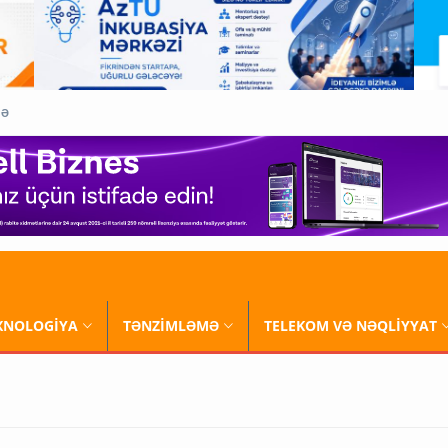
QƏ
XNOLOGİYA
TƏNZİMLƏMƏ
TELEKOM VƏ NƏQLİYYAT