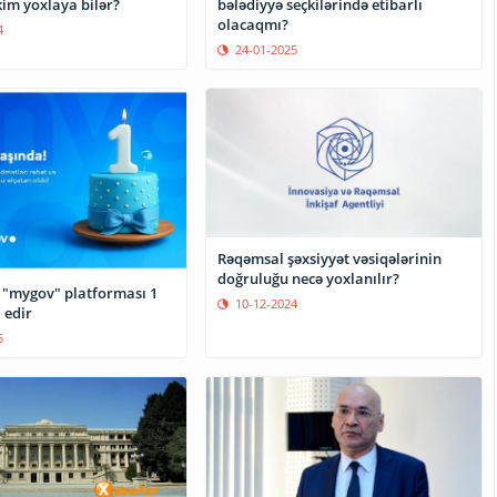
kim yoxlaya bilər?
bələdiyyə seçkilərində etibarlı
olacaqmı?
4
24-01-2025
Rəqəmsal şəxsiyyət vəsiqələrinin
doğruluğu necə yoxlanılır?
 "mygov" platforması 1
10-12-2024
 edir
5