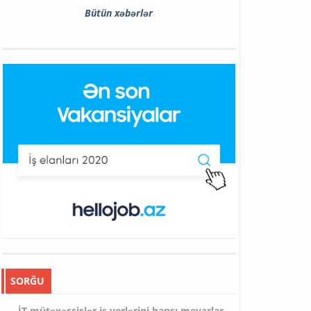
Bütün xəbərlər
SORĞU
İT mütəxəssislər iş yerlərini hansı meyarlar