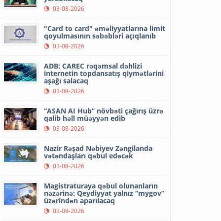
03-08-2026
"Card to card" əməliyyatlarına limit
qoyulmasının səbəbləri açıqlanıb
03-08-2026
ADB: CAREC rəqəmsal dəhlizi
internetin topdansatış qiymətlərini
aşağı salacaq
03-08-2026
“ASAN AI Hub” növbəti çağırış üzrə
qalib həll müəyyən edib
03-08-2026
Nazir Rəşad Nəbiyev Zəngilanda
vətəndaşları qəbul edəcək
03-08-2026
Magistraturaya qəbul olunanların
nəzərinə: Qeydiyyat yalnız “mygov”
üzərindən aparılacaq
03-08-2026