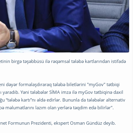
tinin birgə təşəbbüsü ilə rəqəmsal tələbə kartlarından istifadə
ni dəyər formalaşdıraraq tələbə biletlərini "myGov" tətbiqi
aradıb. Yəni tələbələr SİMA imza ilə myGov tətbiqinə daxil
“tələbə kartı”nı əldə edirlər. Bununla da tələbələr alternativ
bə məlumatlarını lazım olan yerlərə təqdim edə bilirlər".
nternet Formunun Prezidenti, ekspert Osman Gündüz deyib.