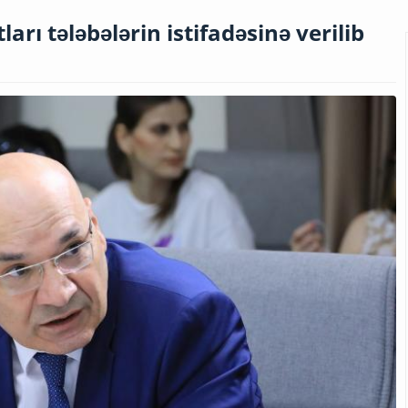
arı tələbələrin istifadəsinə verilib