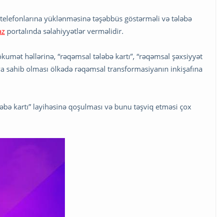
n telefonlarına yüklənməsinə təşəbbüs göstərməli və tələbə
az
portalında səlahiyyətlər verməlidir.
umət həllərinə, “rəqəmsal tələbə kartı”, “rəqəmsal şəxsiyyət
ya sahib olması ölkədə rəqəmsal transformasiyanın inkişafına
ələbə kartı” layihəsinə qoşulması və bunu təşviq etməsi çox