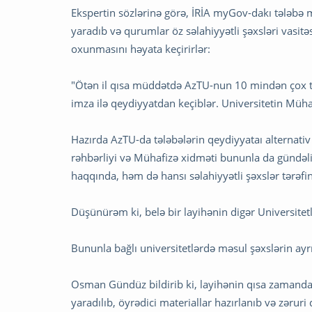
Ekspertin sözlərinə görə, İRİA myGov-dakı tələbə
yaradıb və qurumlar öz səlahiyyətli şəxsləri vasit
oxunmasını həyata keçirirlər:
"Ötən il qısa müddətdə AzTU-nun 10 mindən çox tə
imza ilə qeydiyyatdan keçiblər. Universitetin Müha
Hazırda AzTU-da tələbələrin qeydiyyataı alternati
rəhbərliyi və Mühafizə xidməti bununla da gündəli
haqqında, həm də hansı səlahiyyətli şəxslər tərəf
Düşünürəm ki, belə bir layihənin digər Universitetlə
Bununla bağlı universitetlərdə məsul şəxslərin ayrıl
Osman Gündüz bildirib ki, layihənin qısa zamanda
yaradılıb, öyrədici materiallar hazırlanıb və zəruri