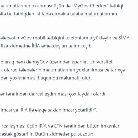
 məlumatlarının oxunması üçün də “MyGov Checker” tətbiqi
əsilə bu tətbiqdən istifadə etməklə tələbə məlumatlarının
ləbəsi mvGov mobil tətbiqini telefonlarına yükləyib və SİMA
fizə xidmətinə İRİA əməkdaşları təlim keçib.
v olaraq həm də myGov üzərindən aparılır. Universitet
k olaraq tələbələrin məlumatlarının yoxlanılması və tarixçə
indən yoxlanılması haqqında məlumatlı olur.
r tərəfindən də reallaşdırılması çox faydalı olardı.
ması və İRİA ilə əlaqə saxlanılması yetərlidir".
 reallaşması üçün İRİA və ETN tərəfindən bütün imkanlar
 dəstək göstərilir. Bütün xidmətlər pulsuzdur: