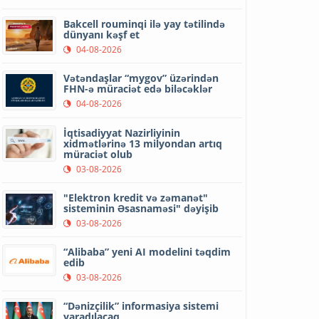
Bakcell rouminqi ilə yay tətilində
dünyanı kəşf et
04-08-2026
Vətəndaşlar “mygov” üzərindən
FHN-ə müraciət edə biləcəklər
04-08-2026
İqtisadiyyat Nazirliyinin
xidmətlərinə 13 milyondan artıq
müraciət olub
03-08-2026
"Elektron kredit və zəmanət"
sisteminin Əsasnaməsi" dəyişib
03-08-2026
“Alibaba” yeni AI modelini təqdim
edib
03-08-2026
“Dənizçilik” informasiya sistemi
yaradılacaq