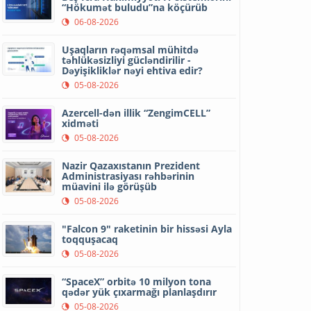
“Hökumət buludu”na köçürüb
06-08-2026
Uşaqların rəqəmsal mühitdə
təhlükəsizliyi gücləndirilir -
Dəyişikliklər nəyi ehtiva edir?
05-08-2026
Azercell-dən illik “ZengimCELL”
xidməti
05-08-2026
Nazir Qazaxıstanın Prezident
Administrasiyası rəhbərinin
müavini ilə görüşüb
05-08-2026
"Falcon 9" raketinin bir hissəsi Ayla
toqquşacaq
05-08-2026
“SpaceX” orbitə 10 milyon tona
qədər yük çıxarmağı planlaşdırır
05-08-2026