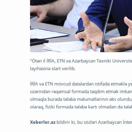
"Ötən il İRİA, ETN və Azərbaycan Texniki Universite
layihəsinə start verilib.
İRİA və ETN mövcud datalardan istifadə etməklə ye
üzərindən rəqəmsal formada təqdim etmək imkanı y
olmaqla burada tələbə məlumatlarının əks olunduğu 
olaraq, fiziki formada tələbə kartı olmadan da tələ
Xeberler.az
bildirir ki, bu sözləri Azərbaycan İ