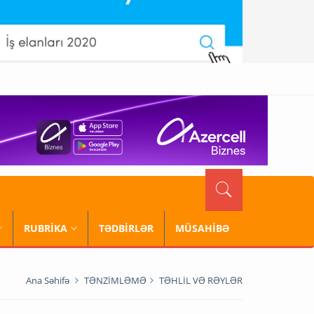
RUBRİKA
TƏDBİRLƏR
MÜSAHİBƏ
Ana Səhifə
TƏNZİMLƏMƏ
TƏHLİL VƏ RƏYLƏR