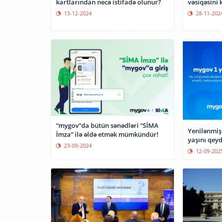
kartlarından necə istifadə olunur?
vəsiqəsini 
13-12-2024
28-11-202
“mygov”da bütün sənədləri “SİMA
Yenilənmiş
İmza” ilə əldə etmək mümkündür!
yaşını qeyd
23-09-2024
12-09-202