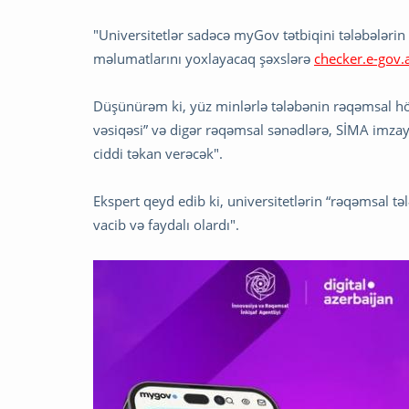
"Universitetlər sadəcə myGov tətbiqini tələbələri
məlumatlarını yoxlayacaq şəxslərə
checker.e-gov.
Düşünürəm ki, yüz minlərlə tələbənin rəqəmsal hök
vəsiqəsi” və digər rəqəmsal sənədlərə, SİMA imza
ciddi təkan verəcək".
Ekspert qeyd edib ki, universitetlərin “rəqəmsal t
vacib və faydalı olardı".