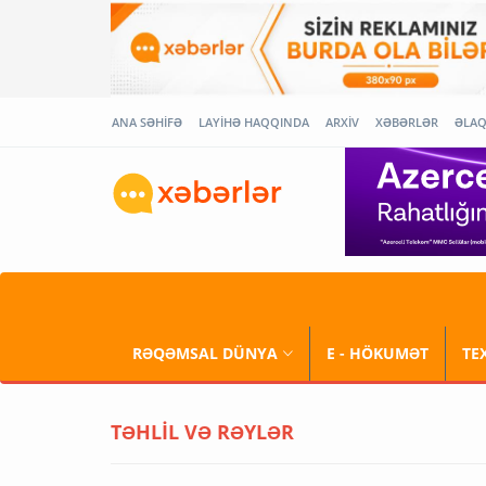
ANA SƏHİFƏ
LAYİHƏ HAQQINDA
ARXİV
XƏBƏRLƏR
ƏLA
RƏQƏMSAL DÜNYA
E - HÖKUMƏT
TE
TƏHLİL VƏ RƏYLƏR