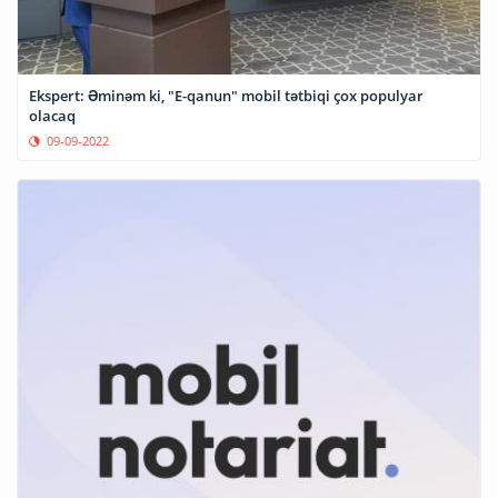
Ekspert: Əminəm ki, "E-qanun" mobil tətbiqi çox populyar
olacaq
09-09-2022