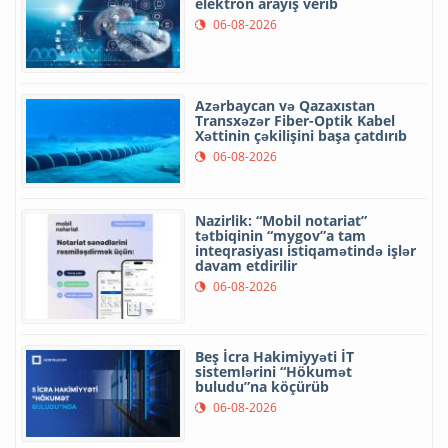
elektron arayış verib
06-08-2026
Azərbaycan və Qazaxıstan
Transxəzər Fiber-Optik Kabel
Xəttinin çəkilişini başa çatdırıb
06-08-2026
Nazirlik: “Mobil notariat”
tətbiqinin “mygov”a tam
inteqrasiyası istiqamətində işlər
davam etdirilir
06-08-2026
Beş İcra Hakimiyyəti İT
sistemlərini “Hökumət
buludu”na köçürüb
06-08-2026