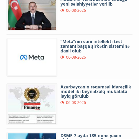
yeni səlahiyyətlər verilib
06-08-2026
“Meta”nın süni intellekti test
zamanı başqa şirkətin sisteminə
daxil olub
06-08-2026
Azərbaycanın rəqəmsal idarəçilik
model iki beynəlxalq mükafata
layiq görülüb
06-08-2026
DSMF 7 ayda 135 minə yaxın