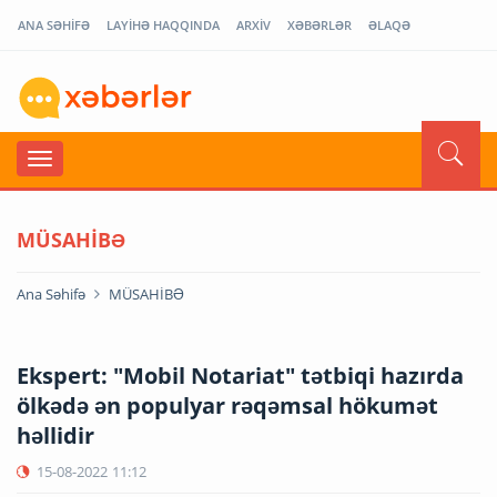
ANA SƏHİFƏ
LAYİHƏ HAQQINDA
ARXİV
XƏBƏRLƏR
ƏLAQƏ
MÜSAHİBƏ
Ana Səhifə
MÜSAHİBƏ
Ekspert: "Mobil Notariat" tətbiqi hazırda
ölkədə ən populyar rəqəmsal hökumət
həllidir
15-08-2022
11:12