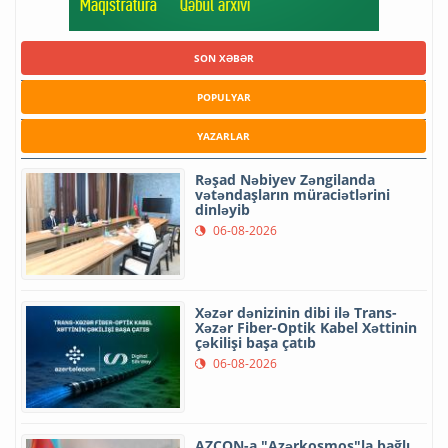
SON XƏBƏR
POPULYAR
YAZARLAR
Rəşad Nəbiyev Zəngilanda
vətəndaşların müraciətlərini
dinləyib
06-08-2026
Xəzər dənizinin dibi ilə Trans-
Xəzər Fiber-Optik Kabel Xəttinin
çəkilişi başa çatıb
06-08-2026
AZCON-a "Azərkosmos"la bağlı