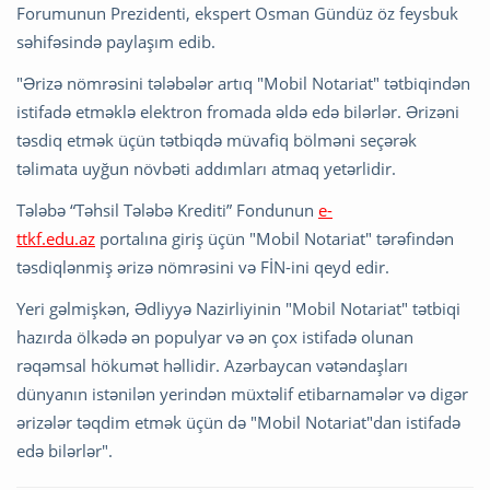
Forumunun Prezidenti, ekspert Osman Gündüz öz feysbuk
səhifəsində paylaşım edib.
"Ərizə nömrəsini tələbələr artıq "Mobil Notariat" tətbiqindən
istifadə etməklə elektron fromada əldə edə bilərlər. Ərizəni
təsdiq etmək üçün tətbiqdə müvafiq bölməni seçərək
təlimata uyğun növbəti addımları atmaq yetərlidir.
Tələbə “Təhsil Tələbə Krediti” Fondunun
e-
ttkf.edu.az
portalına giriş üçün "Mobil Notariat" tərəfindən
təsdiqlənmiş ərizə nömrəsini və FİN-ini qeyd edir.
Yeri gəlmişkən, Ədliyyə Nazirliyinin "Mobil Notariat" tətbiqi
hazırda ölkədə ən populyar və ən çox istifadə olunan
rəqəmsal hökumət həllidir. Azərbaycan vətəndaşları
dünyanın istənilən yerindən müxtəlif etibarnamələr və digər
ərizələr təqdim etmək üçün də "Mobil Notariat"dan istifadə
edə bilərlər".