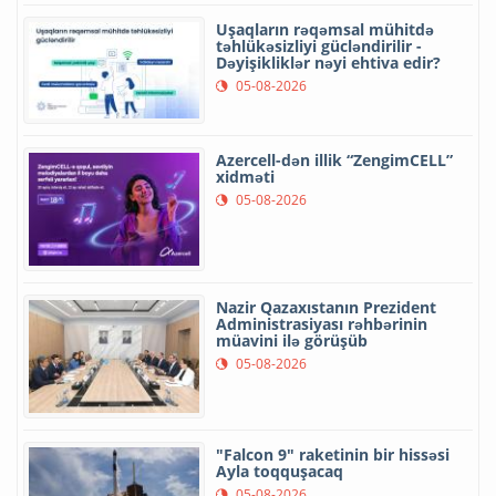
Uşaqların rəqəmsal mühitdə
təhlükəsizliyi gücləndirilir -
Dəyişikliklər nəyi ehtiva edir?
05-08-2026
Azercell-dən illik “ZengimCELL”
xidməti
05-08-2026
Nazir Qazaxıstanın Prezident
Administrasiyası rəhbərinin
müavini ilə görüşüb
05-08-2026
"Falcon 9" raketinin bir hissəsi
Ayla toqquşacaq
05-08-2026