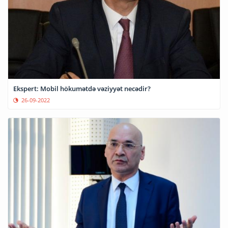
Ekspert: Mobil hökumətdə vəziyyət necədir?
26-09-2022