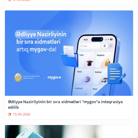
Ədliyyə Nazirliyinin bir sıra xidmətləri “mygov”a inteqrasiya
edilib
15-05-2026