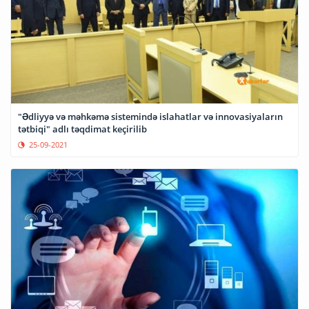
"Ədliyyə və məhkəmə sistemində islahatlar və innovasiyaların
tətbiqi" adlı təqdimat keçirilib
25-09-2021