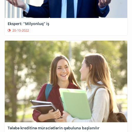
Ekspert: "Milyonluq" iş
20-10-2022
Tələbə kreditinə müraciətlərin qəbuluna başlanılır