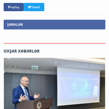
Paylaş
Tweet
ŞƏRHLƏR
OXŞAR XƏBƏRLƏR