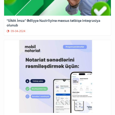
“SİMA İmza” Ədliyyə Nazirliyinə məxsus tətbiqə inteqrasiya
olunub
09-04-2024