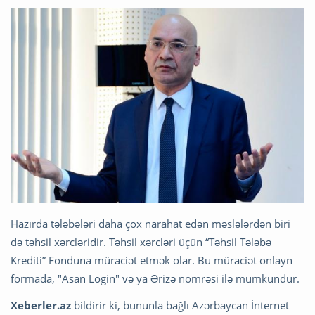
Hazırda tələbələri daha çox narahat edən məslələrdən biri
də təhsil xərcləridir. Təhsil xərcləri üçün “Təhsil Tələbə
Krediti” Fonduna müraciət etmək olar. Bu müraciət onlayn
formada, "Asan Login" və ya Ərizə nömrəsi ilə mümkündür.
Xeberler.az
bildirir ki, bununla bağlı Azərbaycan İnternet