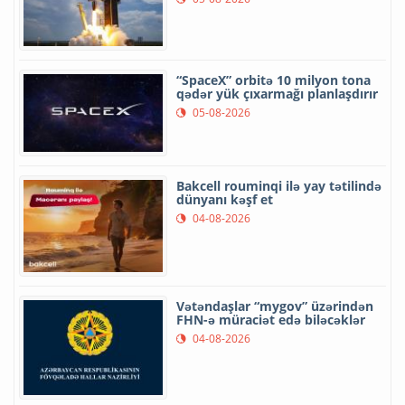
“SpaceX” orbitə 10 milyon tona
qədər yük çıxarmağı planlaşdırır
05-08-2026
Bakcell rouminqi ilə yay tətilində
dünyanı kəşf et
04-08-2026
Vətəndaşlar “mygov” üzərindən
FHN-ə müraciət edə biləcəklər
04-08-2026