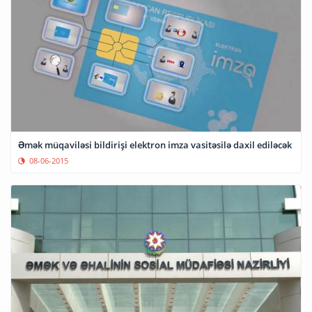
Əmək müqaviləsi bildirişi elektron imza vasitəsilə daxil ediləcək
08-06-2015