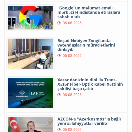
“Google”un məlumat emalı
mərkəzi Hindistanda etirazlara
səbəb olub
06-08-2026
Rəşad Nəbiyev Zəngilanda
vətəndaşların müraciətlərini
dinləyib
06-08-2026
Xəzər dənizinin dibi ilə Trans-
Xəzər Fiber-Optik Kabel Xəttinin
çəkilişi başa çatıb
06-08-2026
AZCON-a "Azərkosmos"la bağlı
yeni səlahiyyətlər verilib
06-08-2026