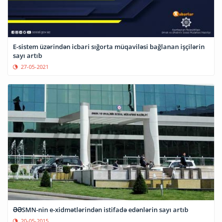
E-sistem üzərindən icbari sığorta müqaviləsi bağlanan işçilərin
sayı artıb
27-05-2021
ƏƏSMN-nin e-xidmətlərindən istifadə edənlərin sayı artıb
20-05-2015