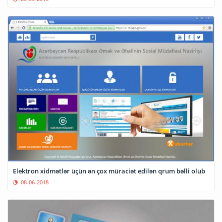
Elektron xidmətlər üçün ən çox müraciət edilən qrum bəlli olub
08-06-2018