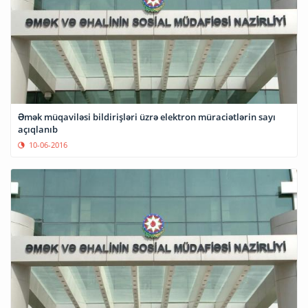
Əmək müqaviləsi bildirişləri üzrə elektron müraciətlərin sayı
açıqlanıb
10-06-2016