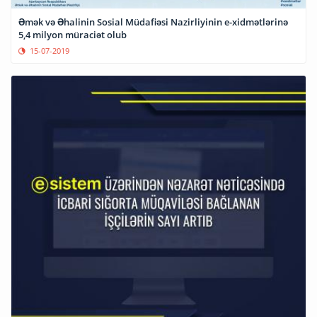
Əmək və Əhalinin Sosial Müdafiəsi Nazirliyinin e-xidmətlərinə
5,4 milyon müraciət olub
15-07-2019