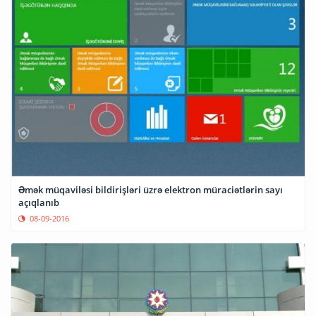
Əmək müqaviləsi bildirişləri üzrə elektron müraciətlərin sayı
açıqlanıb
08-09-2016