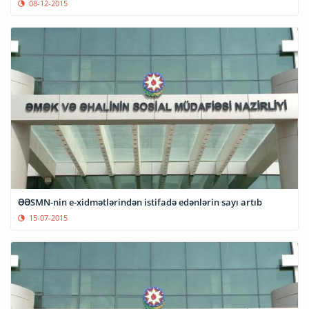
08-12-2015
ƏƏSMN-nin e-xidmətlərindən istifadə edənlərin sayı artıb
15-07-2015