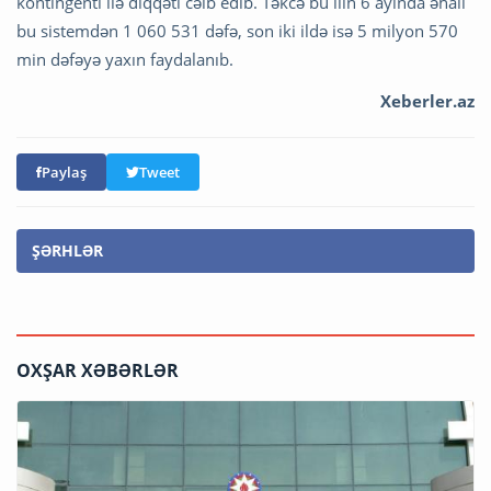
kontingenti ilə diqqəti cəlb edib. Təkcə bu ilin 6 ayında əhali
bu sistemdən 1 060 531 dəfə, son iki ildə isə 5 milyon 570
min dəfəyə yaxın faydalanıb.
Xeberler.az
Paylaş
Tweet
ŞƏRHLƏR
OXŞAR XƏBƏRLƏR