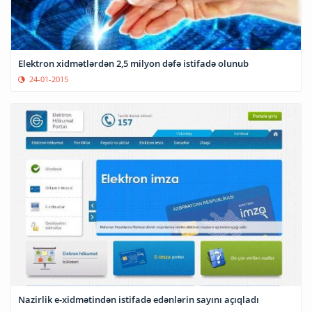
Elektron xidmətlərdən 2,5 milyon dəfə istifadə olunub
24-01-2015
Nazirlik e-xidmətindən istifadə edənlərin sayını açıqladı