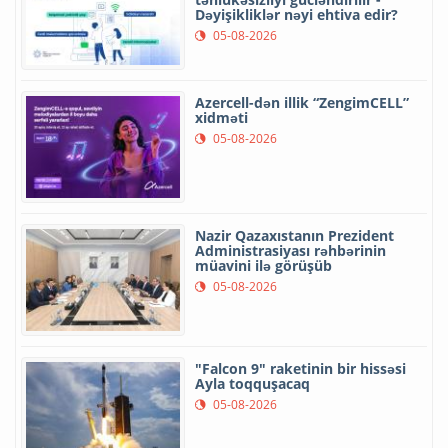
Dəyişikliklər nəyi ehtiva edir?
05-08-2026
Azercell-dən illik “ZengimCELL”
xidməti
05-08-2026
Nazir Qazaxıstanın Prezident
Administrasiyası rəhbərinin
müavini ilə görüşüb
05-08-2026
"Falcon 9" raketinin bir hissəsi
Ayla toqquşacaq
05-08-2026