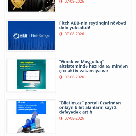
07-08-2026
Fitch ABB-nin reytinqini növbəti
dəfə yüksəltdi!
07-08-2026
“Əmək və Məşğulluq”
altsistemində hazırda 65 mindən
çox aktiv vakansiya var
07-08-2026
“Biletim.az” portalı üzərindən
onlayn bilet alanların sayı 2
dəfəyədək artıb
07-08-2026