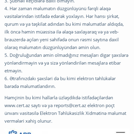
3. Şübhəli keçidlərə daxil olmayın.
4. Hər zaman məlumatın düzgünlüyünü fərqli əlaqə
vasitələrindən istifadə edərək yoxlayın. Hər hansı şirkət,
qurum və ya təşkilat adından bu kimi məlumatlar aldıqda,
ilk öncə həmin müəssisə ilə əlaqə saxlayaraq və ya veb-
brauzerdə açılan yeni səhifədə onun rəsmi saytına daxil
olaraq məlumatın düzgünlüyündən əmin olun.
5. Doğruluğundan əmin olmadığınız mesajları digər şəxslərə
yönləndirməyin və ya sizə yönləndirilən mesajlara etibar
etməyin.
6. Ətrafınızdakı şəxsləri də bu kimi elektron təhlükələr
barədə məlumatlandırın.
Həmçinin bu kimi hallarla üzləşdikdə istifadəçilərdən
www.cert.az saytı və ya
reports@cert.az
elektron poçt
ünvanı vasitəsilə Elektron Təhlükəsizlik Xidmətinə məlumat
vermələri xahiş olunur.