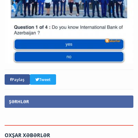
Paylaş
Tweet
ŞƏRHLƏR
OXŞAR XƏBƏRLƏR