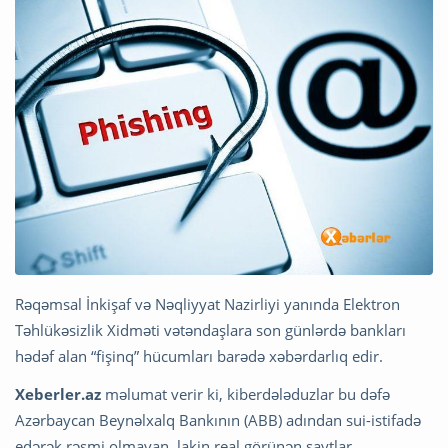
Rəqəmsal İnkişaf və Nəqliyyat Nazirliyi yanında Elektron
Təhlükəsizlik Xidməti vətəndaşlara son günlərdə bankları
hədəf alan “fişinq” hücumları barədə xəbərdarlıq edir.
Xeberler.az
məlumat verir ki, kiberdələduzlar bu dəfə
Azərbaycan Beynəlxalq Bankının (ABB) adından sui-istifadə
edərək rəsmi olmayan, lakin real görünən saytlar