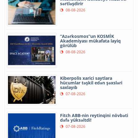
sərtləşdirir
08-08-2026
“Azərkosmos”un KOSMİK
Akademiyası mükafata layiq
görülüb
08-08-2026
Kiberpolis xarici saytlara
hücumlar təşkil edən şəxsləri
saxlayıb
07-08-2026
Fitch ABB-nin reytinqini növbəti
dəfə yüksəltdi!
07-08-2026