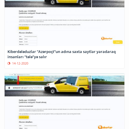
Kiberdələduzlar “Azərpoçt”un adına saxta saytlar yaradaraq
insanları “tələ”yə salır
14-12-2020