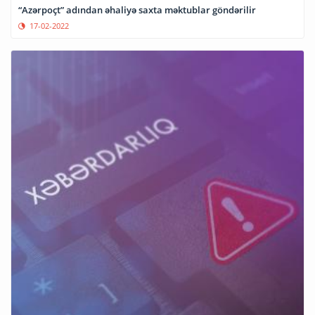
“Azərpoçt” adından əhaliyə saxta məktublar göndərilir
17-02-2022