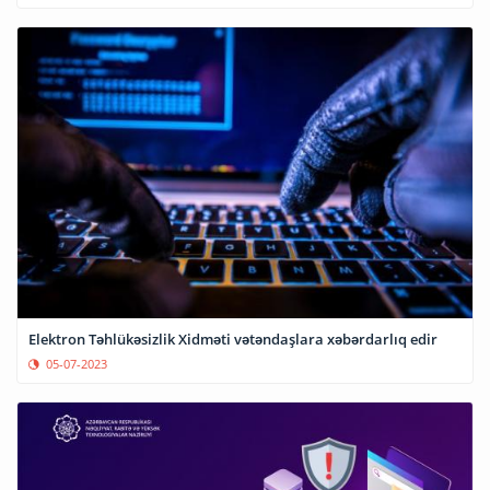
Elektron Təhlükəsizlik Xidməti vətəndaşlara xəbərdarlıq edir
05-07-2023