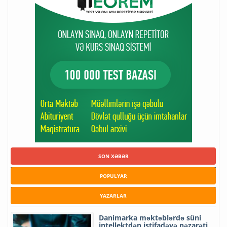
SON XƏBƏR
POPULYAR
YAZARLAR
Danimarka məktəblərdə süni
intellektdən istifadəyə nəzarəti