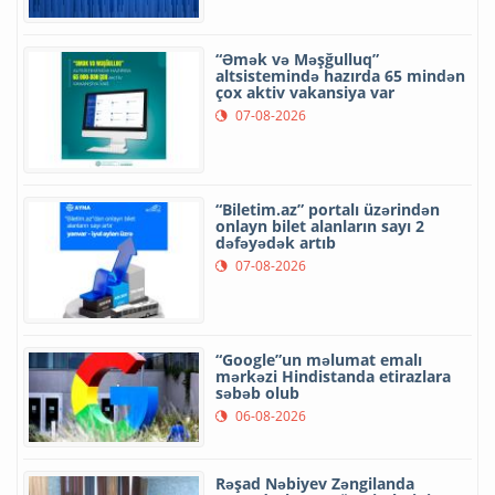
“Əmək və Məşğulluq”
altsistemində hazırda 65 mindən
çox aktiv vakansiya var
07-08-2026
“Biletim.az” portalı üzərindən
onlayn bilet alanların sayı 2
dəfəyədək artıb
07-08-2026
“Google”un məlumat emalı
mərkəzi Hindistanda etirazlara
səbəb olub
06-08-2026
Rəşad Nəbiyev Zəngilanda