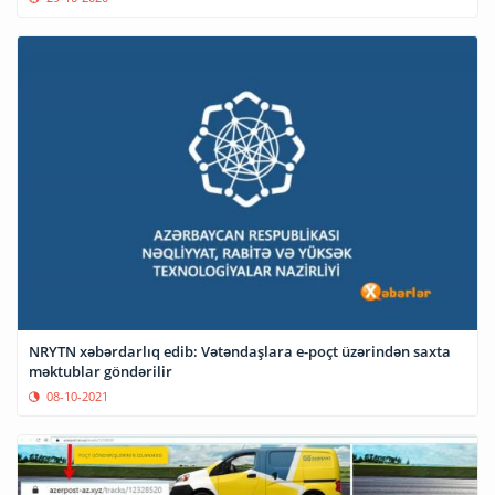
NRYTN xəbərdarlıq edib: Vətəndaşlara e-poçt üzərindən saxta
məktublar göndərilir
08-10-2021