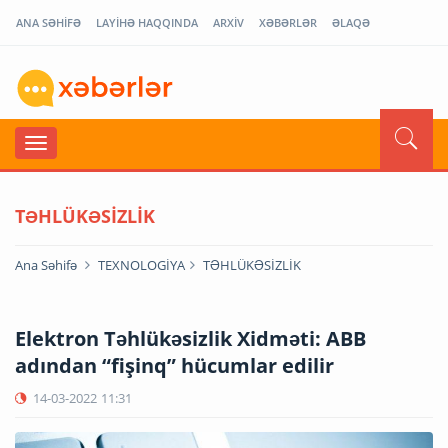
ANA SƏHİFƏ
LAYİHƏ HAQQINDA
ARXİV
XƏBƏRLƏR
ƏLAQƏ
TƏHLÜKƏSİZLİK
Ana Səhifə
TEXNOLOGİYA
TƏHLÜKƏSİZLİK
Elektron Təhlükəsizlik Xidməti: ABB
adından “fişinq” hücumlar edilir
14-03-2022
11:31