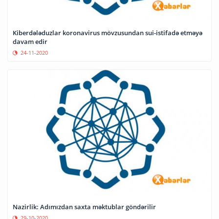
Kiberdələduzlar koronavirus mövzusundan sui-istifadə etməyə
davam edir
24-11-2020
Nazirlik: Adımızdan saxta məktublar göndərilir
29-10-2020