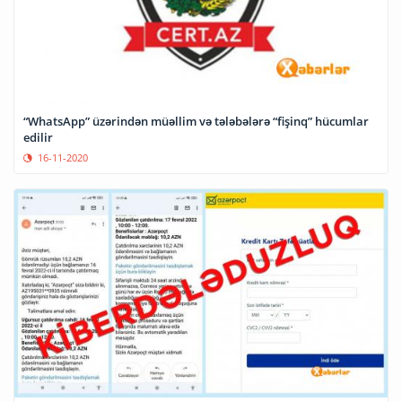
“WhatsApp” üzərindən müəllim və tələbələrə “fişinq” hücumlar
edilir
16-11-2020