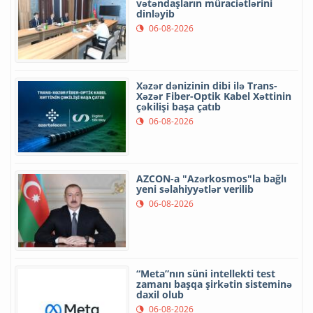
vətəndaşların müraciətlərini
dinləyib
06-08-2026
Xəzər dənizinin dibi ilə Trans-
Xəzər Fiber-Optik Kabel Xəttinin
çəkilişi başa çatıb
06-08-2026
AZCON-a "Azərkosmos"la bağlı
yeni səlahiyyətlər verilib
06-08-2026
“Meta”nın süni intellekti test
zamanı başqa şirkətin sisteminə
daxil olub
06-08-2026