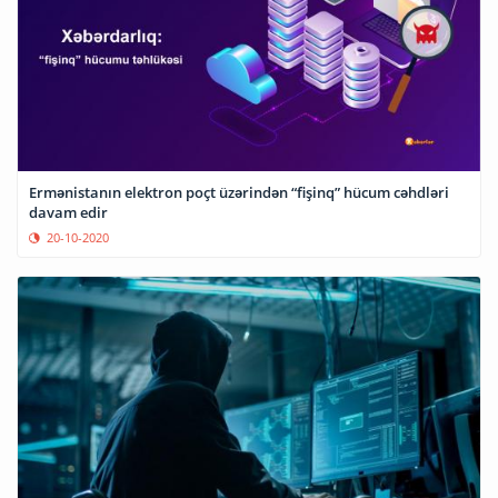
Ermənistanın elektron poçt üzərindən “fişinq” hücum cəhdləri
davam edir
20-10-2020