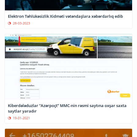
Elektron Təhlükəsizlik Xidməti vətəndaşlara xəbərdarlıq edib
28-03-2023
Kiberdələduzlar “Azərpoçt” MMC-nin rəsmi saytına oxşar saxta
saytlar yaradır
19-01-2021