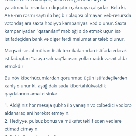
yaratmaqla insanların diqqətini çəkməyə çalışırlar. Belə ki,
ABB-nin rəsmi saytı ilə heç bir əlaqəsi olmayan veb-resursda
vətəndaşlara saxta hədiyyə kampaniyası vəd olunur. Saxta
kampaniyadan “qazanılan” məbləği əldə etmək üçün isə
istifadəçidən bank və digər fərdi məlumatlar tələb olunur.
Məqsəd sosial mühəndislik texnikalarından istifadə edərək
istifadəçiləri “tələyə salmaq”la asan yolla maddi vəsait əldə
etməkdir.
Bu növ kiberhücumlardan qorunmaq üçün istifadəçilərdən
xahiş olunur ki, aşağıdakı sadə kibertəhlükəsizlik
qaydalarına əməl etsinlər:
1. Aldığınız hər mesaja şübhə ilə yanaşın və cəlbedici vədlərə
aldanaraq ani hərəkət etməyin.
2. Hədiyyə, pulsuz bonus və mükafat təklif edən vədlərə
etimad etməyin.