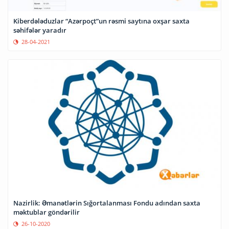
Kiberdələduzlar “Azərpoçt”un rəsmi saytına oxşar saxta
səhifələr yaradır
28-04-2021
Nazirlik: Əmanətlərin Sığortalanması Fondu adından saxta
məktublar göndərilir
26-10-2020