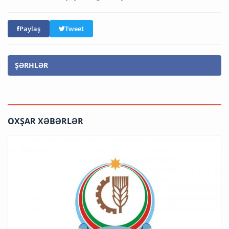
Paylaş
Tweet
ŞƏRHLƏR
OXŞAR XƏBƏRLƏR