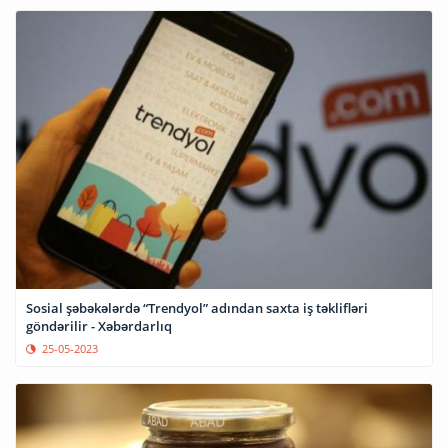
Sosial şəbəkələrdə “Trendyol” adından saxta iş təklifləri
göndərilir - Xəbərdarlıq
25-05-2023