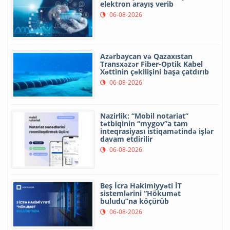
elektron arayış verib
06-08-2026
Azərbaycan və Qazaxıstan
Transxəzər Fiber-Optik Kabel
Xəttinin çəkilişini başa çatdırıb
06-08-2026
Nazirlik: “Mobil notariat”
tətbiqinin “mygov”a tam
inteqrasiyası istiqamətində işlər
davam etdirilir
06-08-2026
Beş İcra Hakimiyyəti İT
sistemlərini “Hökumət
buludu”na köçürüb
06-08-2026