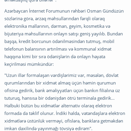
Azərbaycan İnternet Forumunun rəhbəri Osman Gündüzün
sözlərinə görə, ərzaq məhsullarından fərqli olaraq
elektronika mallarının, dərman, geyim, kosmetika və
bijuteriya məhsullarının onlayn satışı geniş yayılıb. Bundan
başqa, kredit borcunun ödənilməsindən tutmuş, mobil
telefonun balansının artırılması və kommunal xidmət
haqqına kimi bir sıra ödənişlərin də onlayn həyata
keçirilməsi mümkündür:
"Uzun illər formalaşan vərdişlərimiz var, məsələn, dövlət
qurumlarından bir xidmət almaq üçün həmin qurumun
ofisinə gedirik, bank əməliyyatları üçün bankın filialına üz
tuturuq, hansısa bir ödənişdən ötrü terminala gedirik...
Halbuki bütün bu xidmətlər alternativ olaraq elektron
formada da təklif olunur. İndiki halda, vətəndaşlara elektron
xidmətlərə üstünlük verməyi, ofislərə, banklara getməkdən
imkan daxilində yayınmağı tövsiyə edirəm".