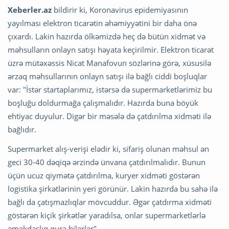
Xeberler.az
bildirir ki, Koronavirus epidemiyasının
yayılması elektron ticarətin əhəmiyyətini bir daha önə
çıxardı. Lakin hazırda ölkəmizdə heç də bütün xidmət və
məhsulların onlayn satışı həyata keçirilmir. Elektron ticarət
üzrə mütəxəssis Nicat Manafovun sözlərinə görə, xüsusilə
ərzaq məhsullarının onlayn satışı ilə bağlı ciddi boşluqlar
var: "İstər startaplarımız, istərsə də supermarketlərimiz bu
boşluğu doldurmağa çalışmalıdır. Hazırda buna böyük
ehtiyac duyulur. Digər bir məsələ də çatdırılma xidməti ilə
bağlıdır.
Supermarket alış-verişi elədir ki, sifariş olunan məhsul ən
geci 30-40 dəqiqə ərzində ünvana çatdırılmalıdır. Bunun
üçün ucuz qiymətə çatdırılma, kuryer xidməti göstərən
logistika şirkətlərinin yeri görünür. Lakin hazırda bu sahə ilə
bağlı da çatışmazlıqlar mövcuddur. Əgər çatdırma xidməti
göstərən kiçik şirkətlər yaradılsa, onlar supermarketlərlə
əməkdaşlıq qura bilərlər".