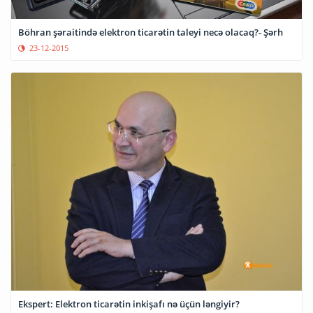
Böhran şəraitində elektron ticarətin taleyi necə olacaq?- Şərh
23-12-2015
Ekspert: Elektron ticarətin inkişafı nə üçün ləngiyir?