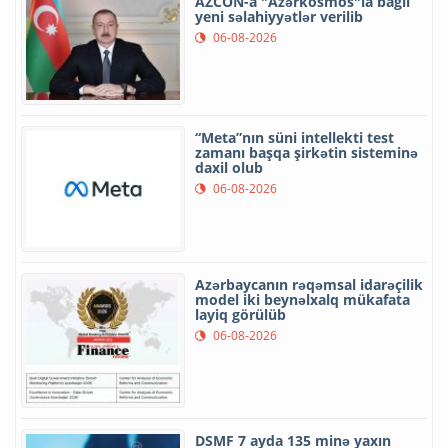
AZCON-a "Azərkosmos"la bağlı
yeni səlahiyyətlər verilib
06-08-2026
“Meta”nın süni intellekti test
zamanı başqa şirkətin sisteminə
daxil olub
06-08-2026
Azərbaycanın rəqəmsal idarəçilik
model iki beynəlxalq mükafata
layiq görülüb
06-08-2026
DSMF 7 ayda 135 minə yaxın