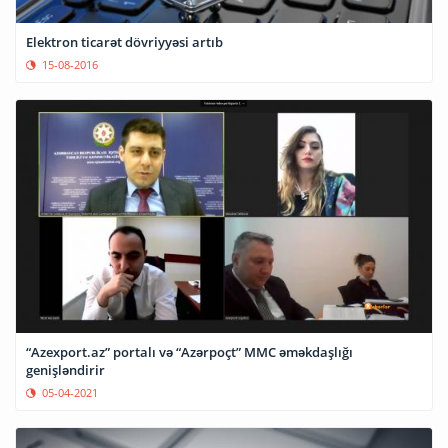
Elektron ticarət dövriyyəsi artıb
15-08-2016
“Azexport.az” portalı və “Azərpoçt” MMC əməkdaşlığı
genişləndirir
05-04-2021