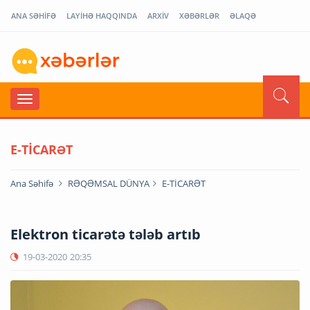
ANA SƏHİFƏ
LAYİHƏ HAQQINDA
ARXİV
XƏBƏRLƏR
ƏLAQƏ
E-TİCARƏT
Ana Səhifə
RƏQƏMSAL DÜNYA
E-TİCARƏT
Elektron ticarətə tələb artıb
19-03-2020
20:35