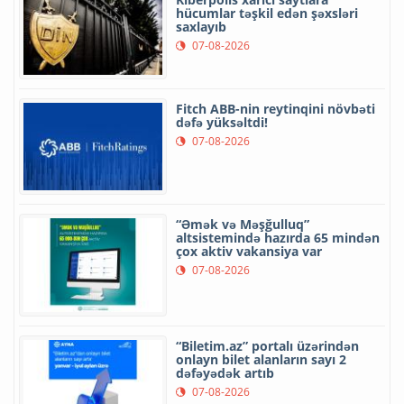
hücumlar təşkil edən şəxsləri
saxlayıb
07-08-2026
Fitch ABB-nin reytinqini növbəti
dəfə yüksəltdi!
07-08-2026
“Əmək və Məşğulluq”
altsistemində hazırda 65 mindən
çox aktiv vakansiya var
07-08-2026
“Biletim.az” portalı üzərindən
onlayn bilet alanların sayı 2
dəfəyədək artıb
07-08-2026