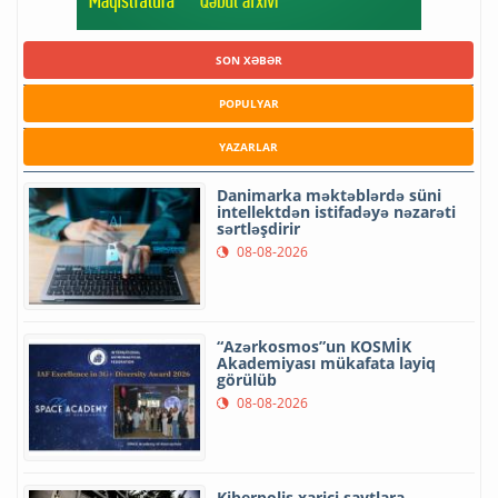
SON XƏBƏR
POPULYAR
YAZARLAR
Danimarka məktəblərdə süni
intellektdən istifadəyə nəzarəti
sərtləşdirir
08-08-2026
“Azərkosmos”un KOSMİK
Akademiyası mükafata layiq
görülüb
08-08-2026
Kiberpolis xarici saytlara