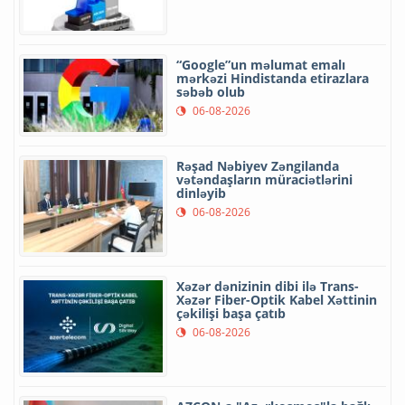
“Google”un məlumat emalı
mərkəzi Hindistanda etirazlara
səbəb olub
06-08-2026
Rəşad Nəbiyev Zəngilanda
vətəndaşların müraciətlərini
dinləyib
06-08-2026
Xəzər dənizinin dibi ilə Trans-
Xəzər Fiber-Optik Kabel Xəttinin
çəkilişi başa çatıb
06-08-2026