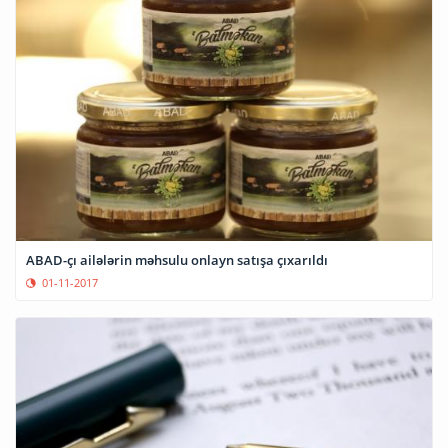
ABAD-çı ailələrin məhsulu onlayn satışa çıxarıldı
01-11-2017