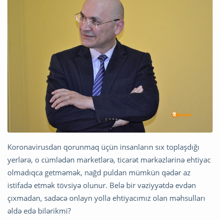
Koronavirusdan qorunmaq üçün insanların sıx toplaşdığı
yerlərə, o cümlədən marketlərə, ticarət mərkəzlərinə ehtiyac
olmadıqca getməmək, nağd puldan mümkün qədər az
istifadə etmək tövsiyə olunur. Belə bir vəziyyətdə evdən
çıxmadan, sadəcə onlayn yolla ehtiyacımız olan məhsulları
əldə edə bilərikmi?