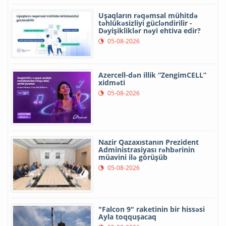
Uşaqların rəqəmsal mühitdə
təhlükəsizliyi gücləndirilir -
Dəyişikliklər nəyi ehtiva edir?
05-08-2026
Azercell-dən illik “ZengimCELL”
xidməti
05-08-2026
Nazir Qazaxıstanın Prezident
Administrasiyası rəhbərinin
müavini ilə görüşüb
05-08-2026
"Falcon 9" raketinin bir hissəsi
Ayla toqquşacaq