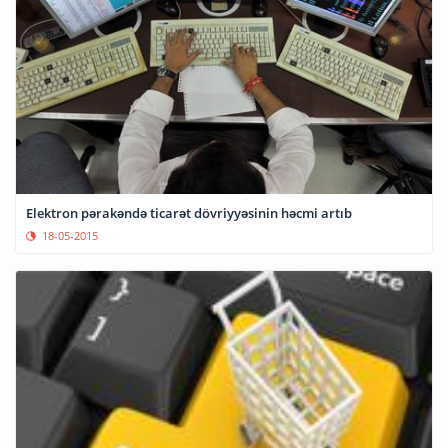
Elektron pərakəndə ticarət dövriyyəsinin həcmi artıb
18-05-2015