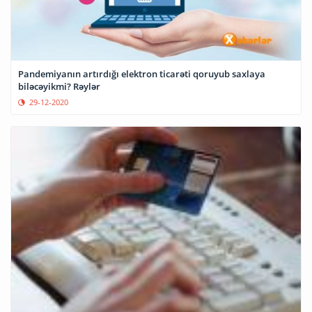
Pandemiyanın artırdığı elektron ticarəti qoruyub saxlaya
biləcəyikmi? Rəylər
29-12-2020