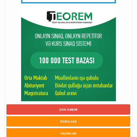
SON XƏBƏR
POPULYAR
YAZARLAR