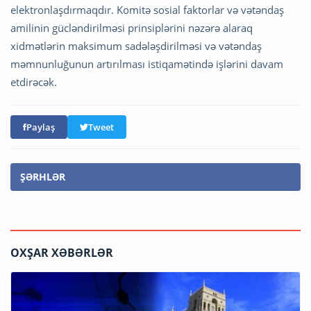
elektronlaşdırmaqdır. Komitə sosial faktorlar və vətəndaş
amilinin gücləndirilməsi prinsiplərini nəzərə alaraq
xidmətlərin maksimum sadələşdirilməsi və vətəndaş
məmnunluğunun artırılması istiqamətində işlərini davam
etdirəcək.
Paylaş
Tweet
ŞƏRHLƏR
OXŞAR XƏBƏRLƏR