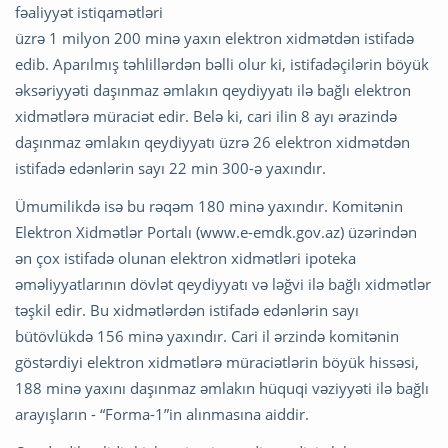
fəaliyyət istiqamətləri
üzrə 1 milyon 200 minə yaxın elektron xidmətdən istifadə
edib. Aparılmış təhlillərdən bəlli olur ki, istifadəçilərin böyük
əksəriyyəti daşınmaz əmlakın qeydiyyatı ilə bağlı elektron
xidmətlərə müraciət edir. Belə ki, cari ilin 8 ayı ərazində
daşınmaz əmlakın qeydiyyatı üzrə 26 elektron xidmətdən
istifadə edənlərin sayı 22 min 300-ə yaxındır.
Ümumilikdə isə bu rəqəm 180 minə yaxındır. Komitənin
Elektron Xidmətlər Portalı (www.e-emdk.gov.az) üzərindən
ən çox istifadə olunan elektron xidmətləri ipoteka
əməliyyatlarının dövlət qeydiyyatı və ləğvi ilə bağlı xidmətlər
təşkil edir. Bu xidmətlərdən istifadə edənlərin sayı
bütövlükdə 156 minə yaxındır. Cari il ərzində komitənin
göstərdiyi elektron xidmətlərə müraciətlərin böyük hissəsi,
188 minə yaxını daşınmaz əmlakın hüquqi vəziyyəti ilə bağlı
arayışların - “Forma-1”in alınmasına aiddir.