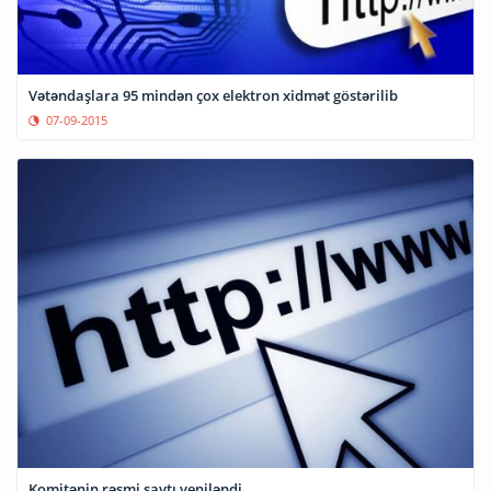
Vətəndaşlara 95 mindən çox elektron xidmət göstərilib
07-09-2015
Komitənin rəsmi saytı yeniləndi