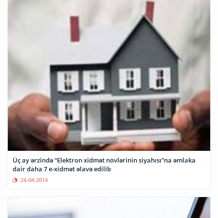
Üç ay ərzində “Elektron xidmət növlərinin siyahısı”na əmlaka
dair daha 7 e-xidmət əlavə edilib
24-04-2014