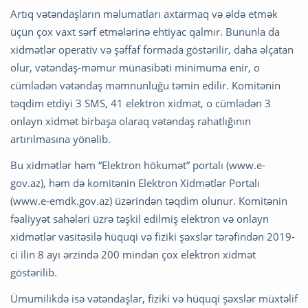
Artıq vətəndaşların məlumatları axtarmaq və əldə etmək
üçün çox vaxt sərf etmələrinə ehtiyac qalmır. Bununla da
xidmətlər operativ və şəffaf formada göstərilir, daha əlçatan
olur, vətəndaş-məmur münasibəti minimuma enir, o
cümlədən vətəndaş məmnunluğu təmin edilir. Komitənin
təqdim etdiyi 3 SMS, 41 elektron xidmət, o cümlədən 3
onlayn xidmət birbaşa olaraq vətəndaş rahatlığının
artırılmasına yönəlib.
Bu xidmətlər həm “Elektron hökumət” portalı (www.e-
gov.az), həm də komitənin Elektron Xidmətlər Portalı
(www.e-emdk.gov.az) üzərindən təqdim olunur. Komitənin
fəaliyyət sahələri üzrə təşkil edilmiş elektron və onlayn
xidmətlər vasitəsilə hüquqi və fiziki şəxslər tərəfindən 2019-
ci ilin 8 ayı ərzində 200 mindən çox elektron xidmət
göstərilib.
Ümumilikdə isə vətəndaşlar, fiziki və hüquqi şəxslər müxtəlif