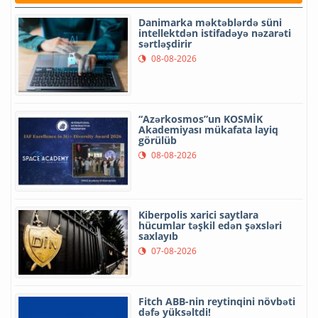
Danimarka məktəblərdə süni
intellektdən istifadəyə nəzarəti
sərtləşdirir
08-08-2026
“Azərkosmos”un KOSMİK
Akademiyası mükafata layiq
görülüb
08-08-2026
Kiberpolis xarici saytlara
hücumlar təşkil edən şəxsləri
saxlayıb
07-08-2026
Fitch ABB-nin reytinqini növbəti
dəfə yüksəltdi!