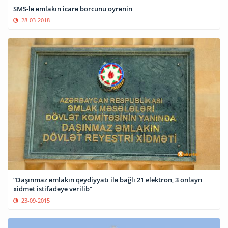
SMS-lə əmlakın icarə borcunu öyrənin
28-03-2018
“Daşınmaz əmlakın qeydiyyatı ilə bağlı 21 elektron, 3 onlayn
xidmət istifadəyə verilib”
23-09-2015