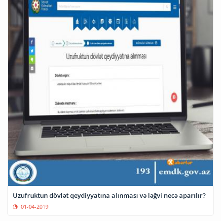
Uzufruktun dövlət qeydiyyatına alınması və ləğvi necə aparılır?
01-04-2019