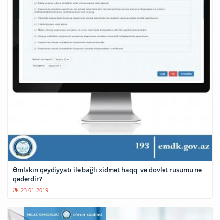
Əmlakın qeydiyyatı ilə bağlı xidmət haqqı və dövlət rüsumu nə
qədərdir?
23-01-2019