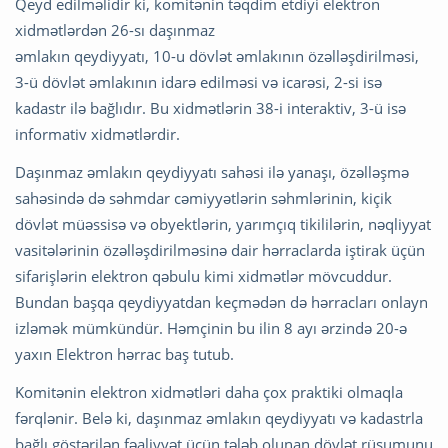
Qeyd edilməlidir ki, komitənin təqdim etdiyi elektron
xidmətlərdən 26-sı daşınmaz
əmlakın qeydiyyatı, 10-u dövlət əmlakının özəlləşdirilməsi,
3-ü dövlət əmlakının idarə edilməsi və icarəsi, 2-si isə
kadastr ilə bağlıdır. Bu xidmətlərin 38-i interaktiv, 3-ü isə
informativ xidmətlərdir.
Daşınmaz əmlakın qeydiyyatı sahəsi ilə yanaşı, özəlləşmə
sahəsində də səhmdar cəmiyyətlərin səhmlərinin, kiçik
dövlət müəssisə və obyektlərin, yarımçıq tikililərin, nəqliyyat
vasitələrinin özəlləşdirilməsinə dair hərraclarda iştirak üçün
sifarişlərin elektron qəbulu kimi xidmətlər mövcuddur.
Bundan başqa qeydiyyatdan keçmədən də hərracları onlayn
izləmək mümkündür. Həmçinin bu ilin 8 ayı ərzində 20-ə
yaxın Elektron hərrac baş tutub.
Komitənin elektron xidmətləri daha çox praktiki olmaqla
fərqlənir. Belə ki, daşınmaz əmlakın qeydiyyatı və kadastrla
bağlı göstərilən fəaliyyət üçün tələb olunan dövlət rüsumunu