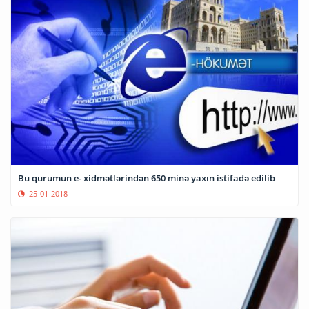
Bu qurumun e- xidmətlərindən 650 minə yaxın istifadə edilib
25-01-2018