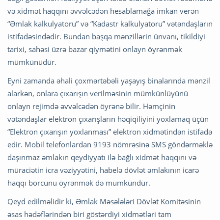
və xidmət haqqını əvvəlcədən hesablamağa imkan verən
“Əmlak kalkulyatoru” və “Kadastr kalkulyatoru” vətəndaşların
istifadəsindədir. Bundan başqa mənzillərin ünvanı, tikildiyi
tarixi, sahəsi üzrə bazar qiymətini onlayn öyrənmək
mümkünüdür.
Eyni zamanda əhali çoxmərtəbəli yaşayış binalarında mənzil
alarkən, onlara çıxarışın verilməsinin mümkünlüyünü
onlayn rejimdə əvvəlcədən öyrənə bilir. Həmçinin
vətəndaşlar elektron çıxarışların həqiqiliyini yoxlamaq üçün
“Elektron çıxarışın yoxlanması” elektron xidmətindən istifadə
edir. Mobil telefonlardan 9193 nömrəsinə SMS göndərməklə
daşınmaz əmlakın qeydiyyatı ilə bağlı xidmət haqqını və
müraciətin icra vəziyyətini, habelə dövlət əmlakının icarə
haqqı borcunu öyrənmək də mümkündür.
Qeyd edilməlidir ki, Əmlak Məsələləri Dövlət Komitəsinin
əsas hədəflərindən biri göstərdiyi xidmətləri tam