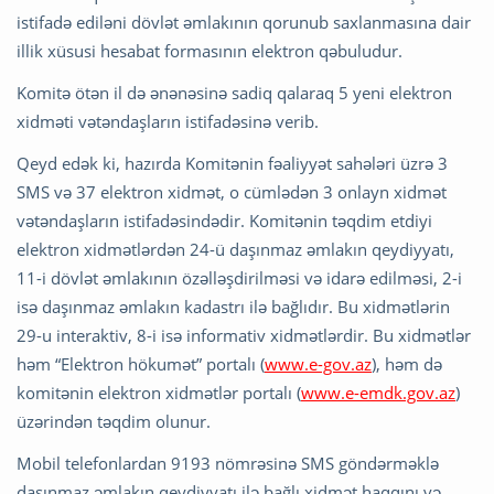
istifadə ediləni dövlət əmlakının qorunub saxlanmasına dair
illik xüsusi hesabat formasının elektron qəbuludur.
Komitə ötən il də ənənəsinə sadiq qalaraq 5 yeni elektron
xidməti vətəndaşların istifadəsinə verib.
Qeyd edək ki, hazırda Komitənin fəaliyyət sahələri üzrə 3
SMS və 37 elektron xidmət, o cümlədən 3 onlayn xidmət
vətəndaşların istifadəsindədir. Komitənin təqdim etdiyi
elektron xidmətlərdən 24-ü daşınmaz əmlakın qeydiyyatı,
11-i dövlət əmlakının özəlləşdirilməsi və idarə edilməsi, 2-i
isə daşınmaz əmlakın kadastrı ilə bağlıdır. Bu xidmətlərin
29-u interaktiv, 8-i isə informativ xidmətlərdir. Bu xidmətlər
həm “Elektron hökumət” portalı (
www.e-gov.az
), həm də
komitənin elektron xidmətlər portalı (
www.e-emdk.gov.az
)
üzərindən təqdim olunur.
Mobil telefonlardan 9193 nömrəsinə SMS göndərməklə
daşınmaz əmlakın qeydiyyatı ilə bağlı xidmət haqqını və