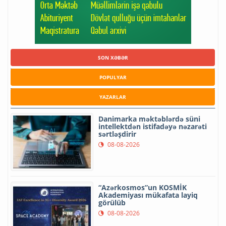
SON XƏBƏR
POPULYAR
YAZARLAR
Danimarka məktəblərdə süni
intellektdən istifadəyə nəzarəti
sərtləşdirir
08-08-2026
“Azərkosmos”un KOSMİK
Akademiyası mükafata layiq
görülüb
08-08-2026