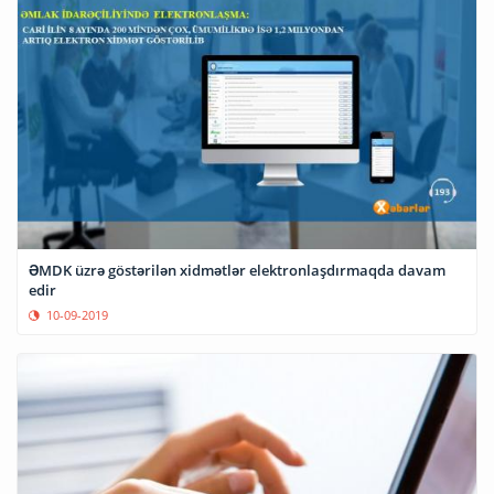
ƏMDK üzrə göstərilən xidmətlər elektronlaşdırmaqda davam
edir
10-09-2019