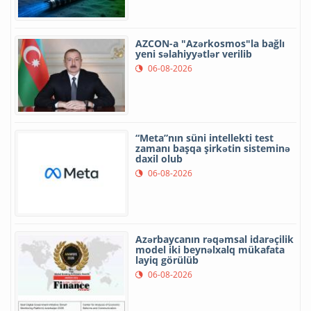
AZCON-a "Azərkosmos"la bağlı
yeni səlahiyyətlər verilib
06-08-2026
“Meta”nın süni intellekti test
zamanı başqa şirkətin sisteminə
daxil olub
06-08-2026
Azərbaycanın rəqəmsal idarəçilik
model iki beynəlxalq mükafata
layiq görülüb
06-08-2026