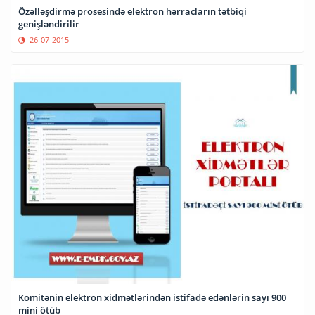
Özəlləşdirmə prosesində elektron hərracların tətbiqi
genişləndirilir
26-07-2015
Komitənin elektron xidmətlərindən istifadə edənlərin sayı 900
mini ötüb