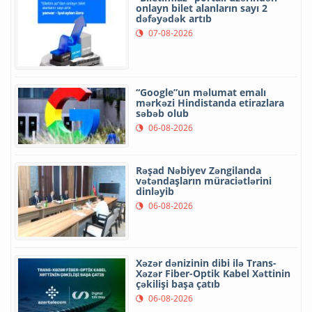
onlayn bilet alanların sayı 2
dəfəyədək artıb
07-08-2026
“Google”un məlumat emalı
mərkəzi Hindistanda etirazlara
səbəb olub
06-08-2026
Rəşad Nəbiyev Zəngilanda
vətəndaşların müraciətlərini
dinləyib
06-08-2026
Xəzər dənizinin dibi ilə Trans-
Xəzər Fiber-Optik Kabel Xəttinin
çəkilişi başa çatıb
06-08-2026