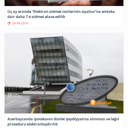
Üç ay ərzində “Elektron xidmət növlərinin siyahısı”na əmlaka
dair daha 7 e-xidmət əlavə edilib
24-04-2014
Azərbaycanda ipotekanın dövlət qeydiyyatına alınması və ləğvi
proseduru elektronlaşdırılıb