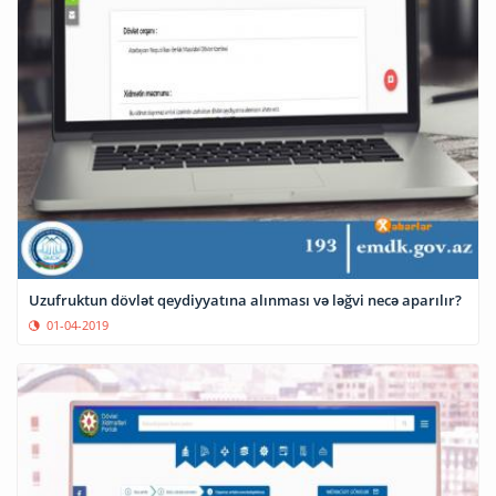
Uzufruktun dövlət qeydiyyatına alınması və ləğvi necə aparılır?
01-04-2019