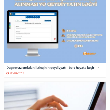
Daşınmaz əmlakın lizinqinin qeydiyyatı - belə həyata keçirilir
03-04-2019