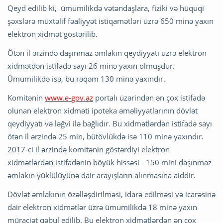
Qeyd edilib ki, ümumilikdə vətəndaşlara, fiziki və hüquqi
şəxslərə müxtəlif fəaliyyət istiqamətləri üzrə 650 minə yaxın
elektron xidmət göstərilib.
Ötən il ərzində daşınmaz əmlakın qeydiyyatı üzrə elektron
xidmətdən istifadə sayı 26 minə yaxın olmuşdur.
Ümumilikdə isə, bu rəqəm 130 minə yaxındır.
Komitənin
www.e-gov.az
portalı üzərindən ən çox istifadə
olunan elektron xidməti ipoteka əməliyyatlarının dövlət
qeydiyyatı və ləğvi ilə bağlıdır. Bu xidmətlərdən istifadə sayı
ötən il ərzində 25 min, bütövlükdə isə 110 minə yaxındır.
2017-ci il ərzində komitənin göstərdiyi elektron
xidmətlərdən istifadənin böyük hissəsi - 150 mini daşınmaz
əmlakın yüklülüyünə dair arayışların alınmasına aiddir.
Dövlət əmlakının özəlləşdirilməsi, idarə edilməsi və icarəsinə
dair elektron xidmətlər üzrə ümumilikdə 18 minə yaxın
müraciət qəbul edilib. Bu elektron xidmətlərdən ən çox