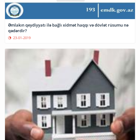
Əmlakın qeydiyyatı ilə bağlı xidmət haqqı və dövlət rüsumu nə
qədərdir?
23-01-2019