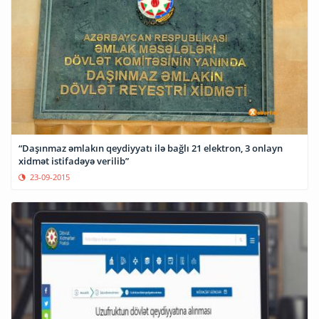
“Daşınmaz əmlakın qeydiyyatı ilə bağlı 21 elektron, 3 onlayn
xidmət istifadəyə verilib”
23-09-2015