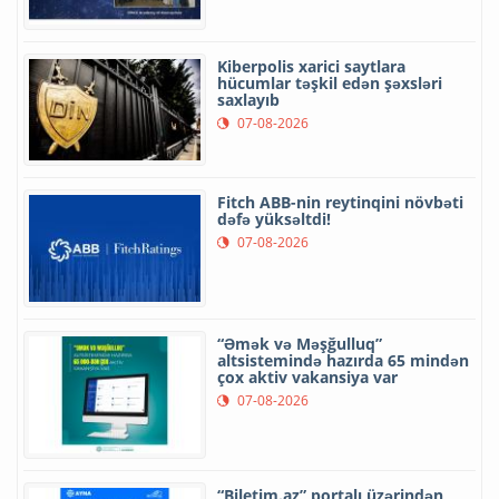
Kiberpolis xarici saytlara
hücumlar təşkil edən şəxsləri
saxlayıb
07-08-2026
Fitch ABB-nin reytinqini növbəti
dəfə yüksəltdi!
07-08-2026
“Əmək və Məşğulluq”
altsistemində hazırda 65 mindən
çox aktiv vakansiya var
07-08-2026
“Biletim.az” portalı üzərindən