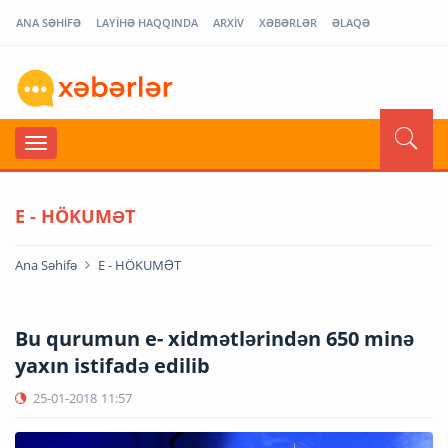
ANA SƏHİFƏ
LAYİHƏ HAQQINDA
ARXİV
XƏBƏRLƏR
ƏLAQƏ
E - HÖKUMƏT
Ana Səhifə
E - HÖKUMƏT
Bu qurumun e- xidmətlərindən 650 minə
yaxın istifadə edilib
25-01-2018
11:57