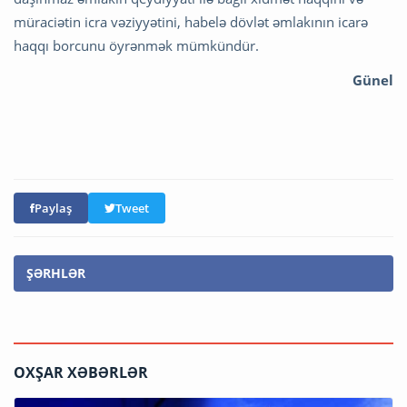
müraciətin icra vəziyyətini, habelə dövlət əmlakının icarə
haqqı borcunu öyrənmək mümkündür.
Günel
Paylaş
Tweet
ŞƏRHLƏR
OXŞAR XƏBƏRLƏR