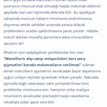
çıxarışının mövcud olub olmadığı haqda məlumatı elektron
qaydada real vaxt rejimində əldə edə bilir. Bu qeydiyyat
sahəsində mövcud risklərin minimuma endirilməsinə,
daşınmaz əmlak sahibləri arasında yarana biləcək
problemlərin aradan qaldırılmasına şərait yaradır. Habelə
mənzil alarkən müvafiq qurumlara əlavə müraciətlərin
qarşısını alır.
Əhalinin işini sadələşdirən yeniliklərdən biri olan
“Mənzillərin alqı-satqı müqavilələri üzrə satış
qiymətləri barədə məlumatların verilməsi”
xidməti
alınan mənzillərin qiymətinin əvvəlcədən bazar dəyərlərinə
uyğun onlayn rejimdə öyrənmək imkanı yaradır. Nəticədə
qiymətlə bağlı vətəndaşın səhv yönləndirilməsi kimi
problemlər minimuma enir, həmçinin onlar maliyyə
resurslarını əvvəlcədən planlaşdırmaqla vəsaitlərinə
rahatlıqla özləri qərar verə bilir