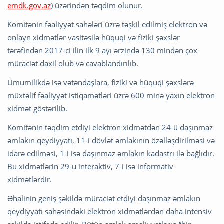
emdk.gov.az
) üzərindən təqdim olunur.
Komitənin fəaliyyət sahələri üzrə təşkil edilmiş elektron və
onlayn xidmətlər vasitəsilə hüquqi və fiziki şəxslər
tərəfindən 2017-ci ilin ilk 9 ayı ərzində 130 mindən çox
müraciət daxil olub və cavablandırılıb.
Ümumilikdə isə vətəndaşlara, fiziki və hüquqi şəxslərə
müxtəlif fəaliyyət istiqamətləri üzrə 600 minə yaxın elektron
xidmət göstərilib.
Komitənin təqdim etdiyi elektron xidmətdən 24-ü daşınmaz
əmlakın qeydiyyatı, 11-i dövlət əmlakının özəlləşdirilməsi və
idarə edilməsi, 1-i isə daşınmaz əmlakın kadastrı ilə bağlıdır.
Bu xidmətlərin 29-u interaktiv, 7-i isə informativ
xidmətlərdir.
Əhalinin geniş şəkildə müraciət etdiyi daşınmaz əmlakın
qeydiyyatı sahəsindəki elektron xidmətlərdən daha intensiv