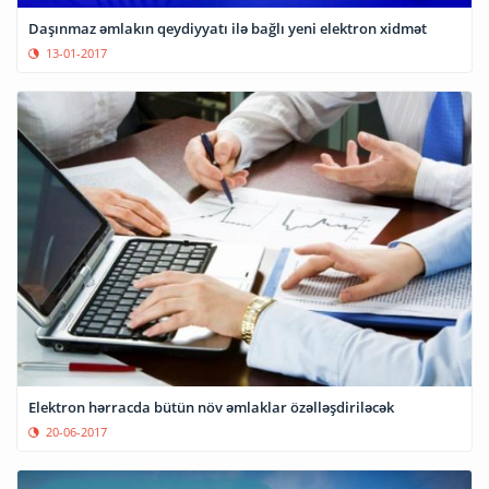
Daşınmaz əmlakın qeydiyyatı ilə bağlı yeni elektron xidmət
13-01-2017
Elektron hərracda bütün növ əmlaklar özəlləşdiriləcək
20-06-2017