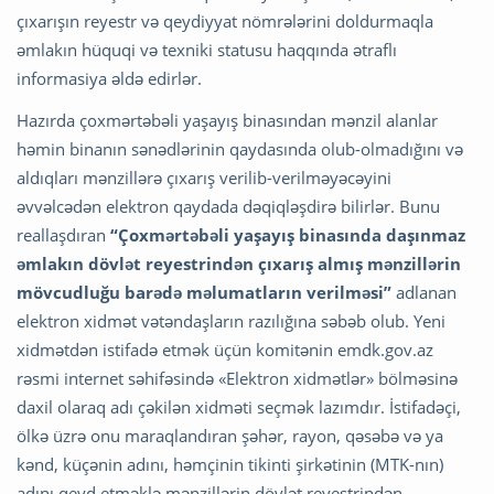
çıxarışın reyestr və qeydiyyat nömrələrini doldurmaqla
əmlakın hüquqi və texniki statusu haqqında ətraflı
informasiya əldə edirlər.
Hazırda çoxmərtəbəli yaşayış binasından mənzil alanlar
həmin binanın sənədlərinin qaydasında olub-olmadığını və
aldıqları mənzillərə çıxarış verilib-verilməyəcəyini
əvvəlcədən elektron qaydada dəqiqləşdirə bilirlər. Bunu
reallaşdıran
“Çoxmərtəbəli yaşayış binasında daşınmaz
əmlakın dövlət reyestrindən çıxarış almış mənzillərin
mövcudluğu barədə məlumatların verilməsi”
adlanan
elektron xidmət vətəndaşların razılığına səbəb olub. Yeni
xidmətdən istifadə etmək üçün komitənin emdk.gov.az
rəsmi internet səhifəsində «Elektron xidmətlər» bölməsinə
daxil olaraq adı çəkilən xidməti seçmək lazımdır. İstifadəçi,
ölkə üzrə onu maraqlandıran şəhər, rayon, qəsəbə və ya
kənd, küçənin adını, həmçinin tikinti şirkətinin (MTK-nın)
adını qeyd etməklə mənzillərin dövlət reyestrindən