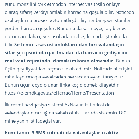
günü mənzilini tərk etmədən internet vasitəsilə onlayn
olaraq sifariş verdiyi əmlakın hərracına qoşula bilir. Nəticədə
özəlləşdirmə prosesi avtomatlaşdırılır, hər bir şəxs istənilən
yerdən hərraca qoşulur. Bununla da sərmayəçilər, biznes
qurumları daha çevik üsullarla özəlləşdirmədə iştirak edə
bilir
Sistemin əsas üstünlüklərindən biri vətəndaşın
sifarişçi qismində qatılmadan da hərracın gedişatını
real vaxt rejimində izləmək imkanın olmasıdır
. Bunun
üçün qeydiyyatdan keçmək tələb edilmir. Nəticədə alıcı işini
rahatlaşdırmaqla əvvəlcədən hərracdan əyani tanış olur.
Bunun üçün qeyd olunan linkə keçid etmək kifayətdir:
https://e-emdk.gov.az/eHerrac/Home/Presentation
İlk rəsmi naviqasiya sistemi AzNav-ın istifadəsi də
vətəndaşların razılığına səbəb olub. Hazırda sistemin 180
minə yaxın istifadəçisi var.
Komitənin 3 SMS xidməti də vətəndaşların aktiv