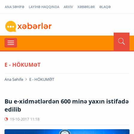
ANA SƏHİFƏ
LAYİHƏ HAQQINDA
ARXİV
XƏBƏRLƏR
ƏLAQƏ
E - HÖKUMƏT
Ana Səhifə
E - HÖKUMƏT
Bu e-xidmətlərdən 600 minə yaxın istifadə
edilib
19-10-2017
11:18