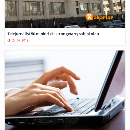
Telejurnalist 50 mininci elektron çıxarış sahibi oldu
24-07-2019