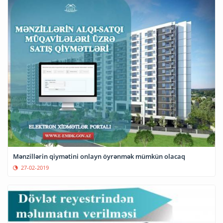
Mənzillərin qiymətini onlayn öyrənmək mümkün olacaq
27-02-2019