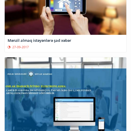
Mənzil almaq istəyənlərə şad xəbər
27-09-2017