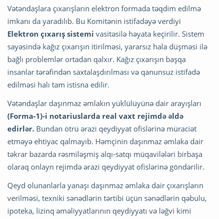
Vətəndaşlara çıxarışların elektron formada təqdim edilmə
imkanı da yaradılıb. Bu Komitənin istifadəyə verdiyi
Elektron çıxarış sistemi
vasitəsilə həyata keçirilir. Sistem
sayəsində kağız çıxarışın itirilməsi, yararsız hala düşməsi ilə
bağlı problemlər ortadan qalxır. Kağız çıxarışın başqa
insanlar tərəfindən saxtalaşdırılması və qanunsuz istifadə
edilməsi halı tam istisna edilir.
Vətəndaşlar daşınmaz əmlakın yüklülüyünə dair arayışları
(Forma-1)-i notariuslarda real vaxt rejimdə əldə
edirlər.
Bundan ötrü ərazi qeydiyyat ofislərinə müraciət
etməyə ehtiyac qalmayıb. Həmçinin daşınmaz əmlaka dair
təkrar bazarda rəsmiləşmiş alqı-satqı müqavilələri birbaşa
olaraq onlayn rejimdə ərazi qeydiyyat ofislərinə göndərilir.
Qeyd olunanlarla yanaşı daşınmaz əmlaka dair çıxarışların
verilməsi, texniki sənədlərin tərtibi üçün sənədlərin qəbulu,
ipoteka, lizinq əməliyyatlarının qeydiyyatı və ləğvi kimi