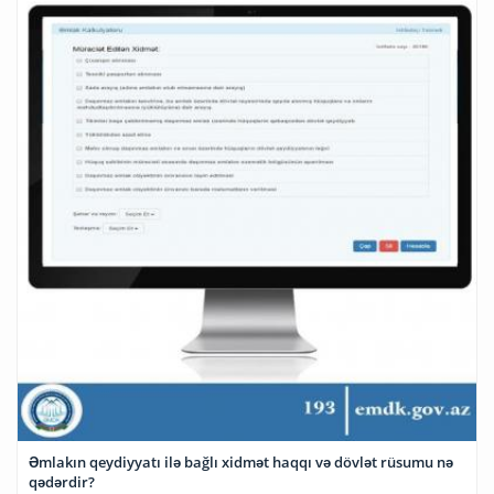
Əmlakın qeydiyyatı ilə bağlı xidmət haqqı və dövlət rüsumu nə
qədərdir?