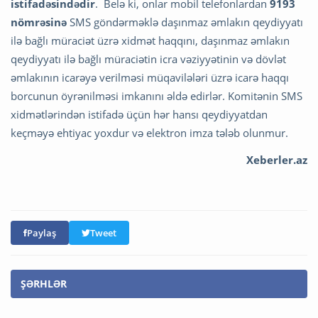
istifadəsindədir
. Belə ki, onlar mobil telefonlardan
9193
nömrəsinə
SMS göndərməklə daşınmaz əmlakın qeydiyyatı
ilə bağlı müraciət üzrə xidmət haqqını, daşınmaz əmlakın
qeydiyyatı ilə bağlı müraciətin icra vəziyyətinin və dövlət
əmlakının icarəyə verilməsi müqavilələri üzrə icarə haqqı
borcunun öyrənilməsi imkanını əldə edirlər. Komitənin SMS
xidmətlərindən istifadə üçün hər hansı qeydiyyatdan
keçməyə ehtiyac yoxdur və elektron imza tələb olunmur.
Xeberler.az
Paylaş
Tweet
ŞƏRHLƏR