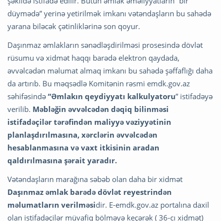
şəkildə istifadə edilir. Bütün əmlak əməliyyatların “bir
düymədə” yerinə yetirilmək imkanı vətəndaşların bu sahədə
yarana biləcək çətinliklərinə son qoyur.
Daşınmaz əmlakların sənədləşdirilməsi prosesində dövlət
rüsumu və xidmət haqqı barədə elektron qaydada,
əvvəlcədən məlumat almaq imkanı bu sahədə şəffaflığı daha
da artırıb. Bu məqsədlə Komitənin rəsmi emdk.gov.az
səhifəsində
“Əmlakın qeydiyyatı kalkulyatoru
” istifadəyə
verilib.
Məbləğin əvvəlcədən dəqiq bilinməsi
istifadəçilər tərəfindən maliyyə vəziyyətinin
planlaşdırılmasına, xərclərin əvvəlcədən
hesablanmasına və vaxt itkisinin aradan
qaldırılmasına şərait yaradır.
Vətəndaşların marağına səbəb olan daha bir xidmət
Daşınmaz əmlak barədə dövlət reyestrindən
məlumatların verilməsi
dir. E-emdk.gov.az portalına daxil
olan istifadəçilər müvafiq bölməyə keçərək ( 36-cı xidmət)