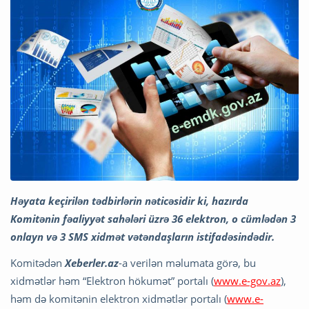
Həyata keçirilən tədbirlərin nəticəsidir ki, hazırda
Komitənin fəaliyyət sahələri üzrə 36 elektron, o cümlədən 3
onlayn və 3 SMS xidmət vətəndaşların istifadəsindədir.
Komitədən
Xeberler.az
-a verilən məlumata görə, bu
xidmətlər həm “Elektron hökumət” portalı (
www.e-gov.az
),
həm də komitənin elektron xidmətlər portalı (
www.e-