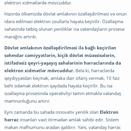
elektron xidmətlərdə mövcuddur.
Hazırda ölkəmizdə dövlət əmlakının özəlləşdirilməsi və onun
idarə edilməsi elektron üsullarla həyata keçirilir. Özəlləşmə
sahəsində tətbiq olunan yeniliklər isə vətəndaşların prosesə
marağını artırıb.
Dövlət əmlakının özəlləşdirilməsi ilə bağlı keçirilən
səhmdar cəmiyyətlərin, kiçik dövlət müəssisələrin,
istifadəsiz qeyri-yaşayış sahələrinin hərraclarında da
elektron xidmətlər mövcuddur.
Belə ki, hərraclarda
qeydiyyatdan keçmək, əmlaka dair sifariş vermək, 10 faiz
behi ödəmək elektron qaydada həyata keçirilir. Bu isə
özəlləşmə prosesində operativliyi təmin etməklə vətəndaş
məmnunluğunu artırır.
Eyni zamanda bu sahədə innovativ yenilik olan
Elektron
hərrac
insanları vaxt itirmədən əmlak sahibi edir. Sistem
məkan məfhumunu aradan qaldırır. Yəni, vətəndaş hərrac