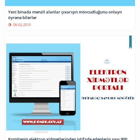
Yeni binada mənzil alanlar çıxarışın mövcudluğunu onlayn
öyrənə bilərlər
08-02-2019
Komitənin elektron xidmətlərindən istifadə edənlərin sayı 900