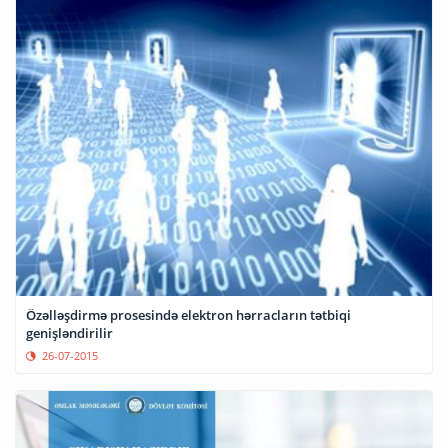
Özəlləşdirmə prosesində elektron hərracların tətbiqi
genişləndirilir
26-07-2015