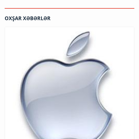
OXŞAR XƏBƏRLƏR