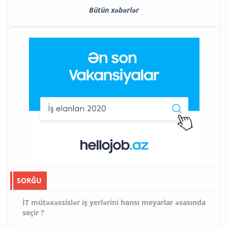
Bütün xəbərlər
SORĞU
İT mütəxəssislər iş yerlərini hansı meyarlar əsasında
seçir ?