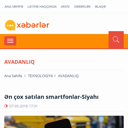
ANA SƏHİFƏ
LAYİHƏ HAQQINDA
ARXİV
XƏBƏRLƏR
ƏLAQƏ
AVADANLIQ
Ana Səhifə
TEXNOLOGİYA
AVADANLIQ
Ən çox satılan smartfonlar-Siyahı
07-05-2018
17:31