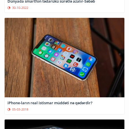
Dünyada smartfon tədarükü sürətlə azalır-Səbəb
30-10-2022
iPhone-ların real istismar müddəti nə qədərdir?
05-03-2018