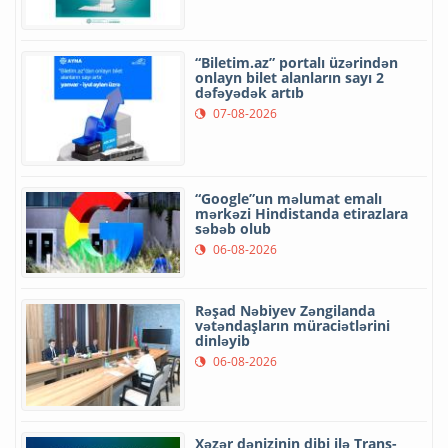
“Biletim.az” portalı üzərindən
onlayn bilet alanların sayı 2
dəfəyədək artıb
07-08-2026
“Google”un məlumat emalı
mərkəzi Hindistanda etirazlara
səbəb olub
06-08-2026
Rəşad Nəbiyev Zəngilanda
vətəndaşların müraciətlərini
dinləyib
06-08-2026
Xəzər dənizinin dibi ilə Trans-