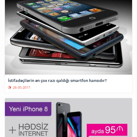
İstifadəçilərin ən çox razı qaldığı smartfon hansıdır?
26-05-2017