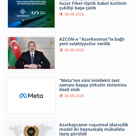
Xəzər Fiber-Optik Kabel Xəttinin
çəkilişi başa çatıb
06-08-2026
AZCON-a "Azərkosmos"la bağlı
yeni səlahiyyətlər verilib
06-08-2026
“Meta”nın süni intellekti test
zamanı başqa şirkətin sisteminə
daxil olub
06-08-2026
Azərbaycanın rəqəmsal idarəçilik
model iki beynəlxalq mükafata
layiq görülüb