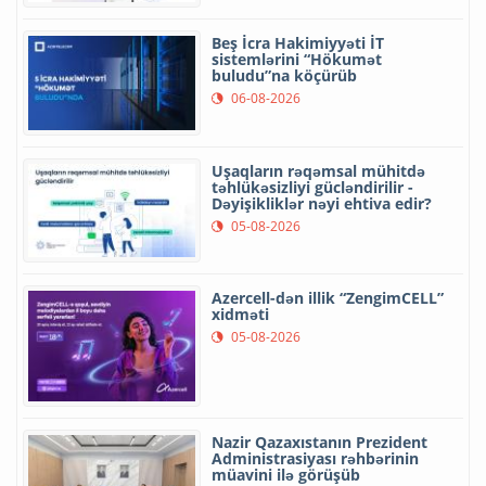
Beş İcra Hakimiyyəti İT
sistemlərini “Hökumət
buludu”na köçürüb
06-08-2026
Uşaqların rəqəmsal mühitdə
təhlükəsizliyi gücləndirilir -
Dəyişikliklər nəyi ehtiva edir?
05-08-2026
Azercell-dən illik “ZengimCELL”
xidməti
05-08-2026
Nazir Qazaxıstanın Prezident
Administrasiyası rəhbərinin
müavini ilə görüşüb