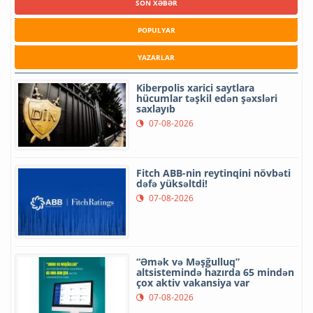
SON XƏBƏR
POPULYAR
YAZARLAR
Kiberpolis xarici saytlara
hücumlar təşkil edən şəxsləri
saxlayıb
07-08-2026
Fitch ABB-nin reytinqini növbəti
dəfə yüksəltdi!
07-08-2026
“Əmək və Məşğulluq”
altsistemində hazırda 65 mindən
çox aktiv vakansiya var
07-08-2026