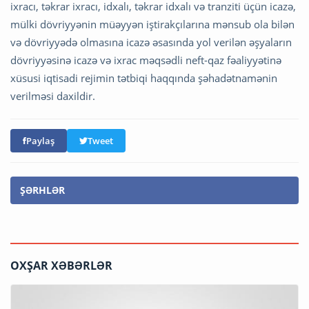
ixracı, təkrar ixracı, idxalı, təkrar idxalı və tranziti üçün icazə,
mülki dövriyyənin müəyyən iştirakçılarına mənsub ola bilən
və dövriyyədə olmasına icazə əsasında yol verilən əşyaların
dövriyyəsinə icazə və ixrac məqsədli neft-qaz fəaliyyətinə
xüsusi iqtisadi rejimin tətbiqi haqqında şəhadətnamənin
verilməsi daxildir.
Paylaş
Tweet
ŞƏRHLƏR
OXŞAR XƏBƏRLƏR