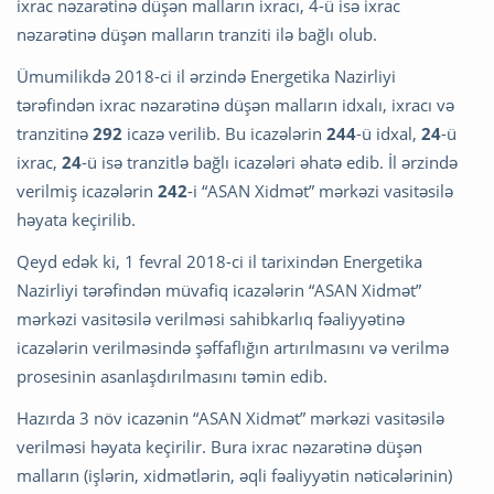
ixrac nəzarətinə düşən malların ixracı, 4-ü isə ixrac
nəzarətinə düşən malların tranziti ilə bağlı olub.
Ümumilikdə 2018-ci il ərzində Energetika Nazirliyi
tərəfindən ixrac nəzarətinə düşən malların idxalı, ixracı və
tranzitinə
292
icazə verilib. Bu icazələrin
244
-ü idxal,
24
-ü
ixrac,
24
-ü isə tranzitlə bağlı icazələri əhatə edib. İl ərzində
verilmiş icazələrin
242
-i “ASAN Xidmət” mərkəzi vasitəsilə
həyata keçirilib.
Qeyd edək ki, 1 fevral 2018-ci il tarixindən Energetika
Nazirliyi tərəfindən müvafiq icazələrin “ASAN Xidmət”
mərkəzi vasitəsilə verilməsi sahibkarlıq fəaliyyətinə
icazələrin verilməsində şəffaflığın artırılmasını və verilmə
prosesinin asanlaşdırılmasını təmin edib.
Hazırda 3 növ icazənin “ASAN Xidmət” mərkəzi vasitəsilə
verilməsi həyata keçirilir. Bura ixrac nəzarətinə düşən
malların (işlərin, xidmətlərin, əqli fəaliyyətin nəticələrinin)