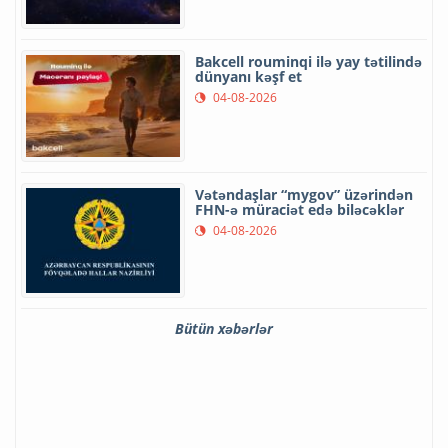
Bakcell rouminqi ilə yay tətilində
dünyanı kəşf et
04-08-2026
Vətəndaşlar “mygov” üzərindən
FHN-ə müraciət edə biləcəklər
04-08-2026
Bütün xəbərlər