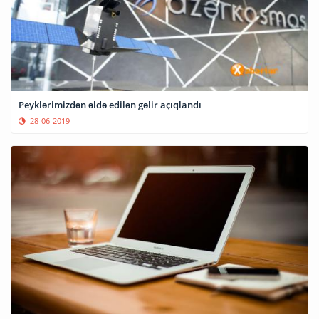
Peyklərimizdən əldə edilən gəlir açıqlandı
28-06-2019