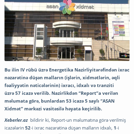
Bu ilin IV rübü üzrə Energetika Nazirliyitərəfindən ixrac
nəzarətinə düşən malların (işlərin, xidmətlərin, əqli
fəaliyyətin nəticələrinin) ixracı, idxalı və tranziti
üzrə 57 icazə verilib. Nazirlikdən “Report”a verilən
məlumata görə, bunlardan 53 icazə 5 saylı “ASAN
Xidmət” mərkəzi vasitəsilə həyata keçirilib.
Xeberler.az
bildirir ki, Report-un məlumatına görə verilmiş
icazələrin
52
-i ixrac nəzarətinə düşən malların idxalı,
1
-i