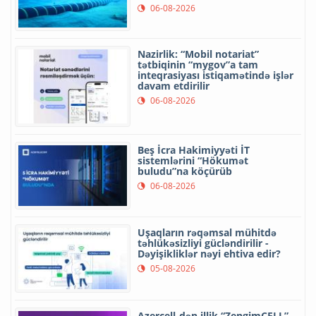
06-08-2026
Nazirlik: “Mobil notariat”
tətbiqinin “mygov”a tam
inteqrasiyası istiqamətində işlər
davam etdirilir
06-08-2026
Beş İcra Hakimiyyəti İT
sistemlərini “Hökumət
buludu”na köçürüb
06-08-2026
Uşaqların rəqəmsal mühitdə
təhlükəsizliyi gücləndirilir -
Dəyişikliklər nəyi ehtiva edir?
05-08-2026
Azercell-dən illik “ZengimCELL”