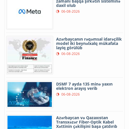
zamanı başqa şirkətin sisteminə
daxil olub
06-08-2026
Azərbaycanın rəqəmsal idarəçilik
model iki beynəlxalq mükafata
layiq görülüb
06-08-2026
DSMF 7 ayda 135 minə yaxın
elektron arayış verib
06-08-2026
Azərbaycan və Qazaxıstan
Transxəzər Fiber-Optik Kabel
Xəttinin çəkilişini başa çatdırıb