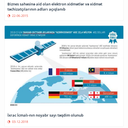
Biznes sahəsinə aid olan elektron xidmətlər və xidmət
təchizatçılarının adları açıqlanıb
22-06-2015
İxrac İcmalı-nın noyabr sayı təqdim olunub
03-12-2018