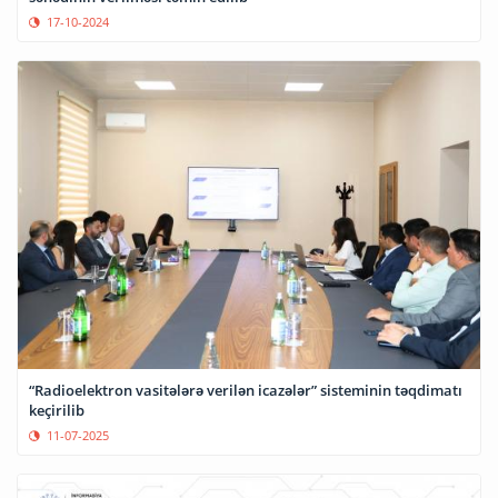
17-10-2024
“Radioelektron vasitələrə verilən icazələr” sisteminin təqdimatı
keçirilib
11-07-2025