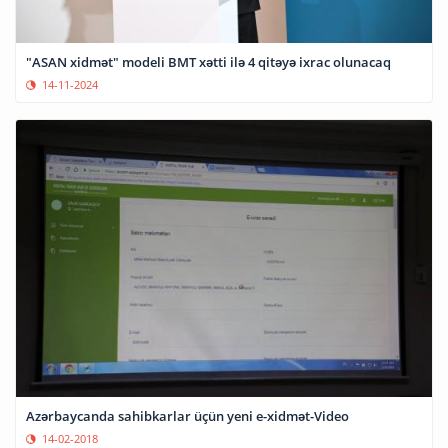
"ASAN xidmət" modeli BMT xətti ilə 4 qitəyə ixrac olunacaq
14-11-2024
Azərbaycanda sahibkarlar üçün yeni e-xidmət-Video
14-02-2018