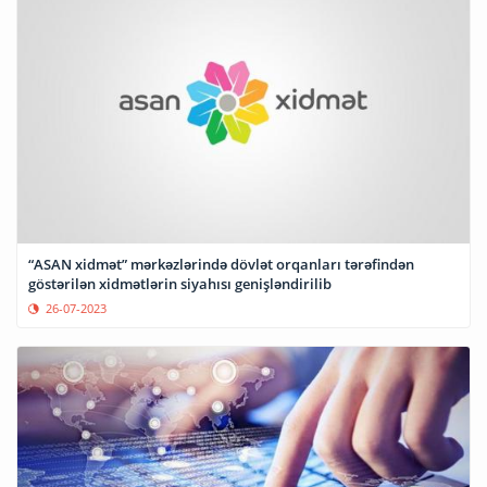
“ASAN xidmət” mərkəzlərində dövlət orqanları tərəfindən
göstərilən xidmətlərin siyahısı genişləndirilib
26-07-2023