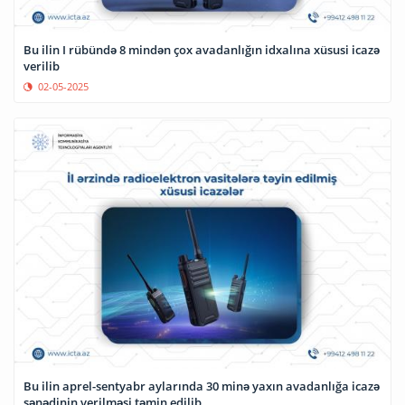
Bu ilin I rübündə 8 mindən çox avadanlığın idxalına xüsusi icazə
verilib
02-05-2025
Bu ilin aprel-sentyabr aylarında 30 minə yaxın avadanlığa icazə
sənədinin verilməsi təmin edilib