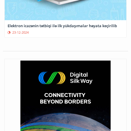
Elektron icazənin tətbiqi ilə ilk yükdaşımalar həyata keçirilib
23-12-2024