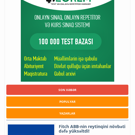
SON XƏBƏR
POPULYAR
YAZARLAR
Fitch ABB-nin reytinqini növbəti
dəfə yüksəltdi!