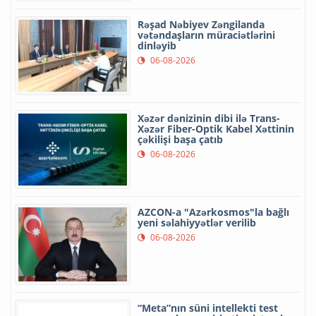
Rəşad Nəbiyev Zəngilanda
vətəndaşların müraciətlərini
dinləyib
06-08-2026
Xəzər dənizinin dibi ilə Trans-
Xəzər Fiber-Optik Kabel Xəttinin
çəkilişi başa çatıb
06-08-2026
AZCON-a "Azərkosmos"la bağlı
yeni səlahiyyətlər verilib
06-08-2026
“Meta”nın süni intellekti test