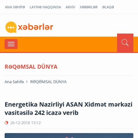
ANA SƏHİFƏ
LAYİHƏ HAQQINDA
ARXİV
XƏBƏRLƏR
ƏLAQƏ
RƏQƏMSAL DÜNYA
Ana Səhifə
RƏQƏMSAL DÜNYA
Energetika Nazirliyi ASAN Xidmət mərkəzi
vasitəsilə 242 icazə verib
26-12-2018
13:12