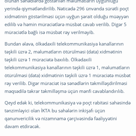
olunan sənədlərdə göstərilən məlumatların uyğunluğu
yerində qiymətləndirilib. Nəticədə 296 ünvanda sürətli poçt
xidmətinin göstərilməsi üçün uyğun şərait olduğu müəyyən
edilib və həmin müraciətlərə müsbət cavab verilib. Digər 5
müraciətlə bağlı isə müsbət rəy verilməyib.
Bundan əlavə, ölkədaxili telekommunikasiya kanallarının
təşkili üzrə 2, məlumatların ötürülməsi (data) xidmətinin
təşkili üzrə 1 müraciətə baxılıb. Ölkədaxili
telekommunikasiya kanallarının təşkili üzrə 1, məlumatların
ötürülməsi (data) xidmətinin təşkili üzrə 1 müraciətə müsbət
rəy verilib. Digər müraciət isə sənədlərin təkmilləşdirilməsi
məqsədilə təkrar təkmilləşmə üçün mənfi cavablandırılıb.
Qeyd edək ki, telekommunikasiya və poçt rabitəsi sahəsində
tənzimləyici olan İKTA bu sahələrin inkişafı üçün
qanunvericilik və nizamnamə çərçivəsində fəaliyyətini
davam etdirəcək.