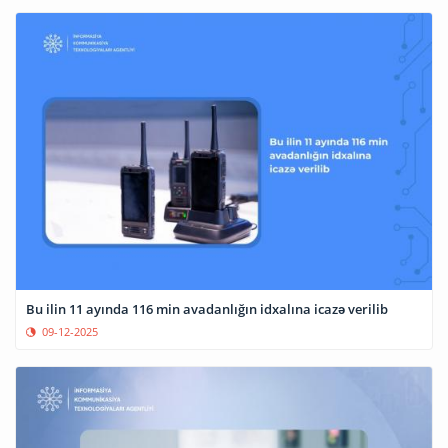
Bu ilin 11 ayında 116 min avadanlığın idxalına icazə verilib
09-12-2025