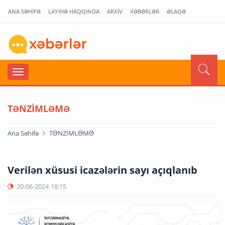
ANA SƏHİFƏ
LAYİHƏ HAQQINDA
ARXİV
XƏBƏRLƏR
ƏLAQƏ
TƏNZİMLƏMƏ
Ana Səhifə
TƏNZİMLƏMƏ
Verilən xüsusi icazələrin sayı açıqlanıb
20-06-2024
18:15