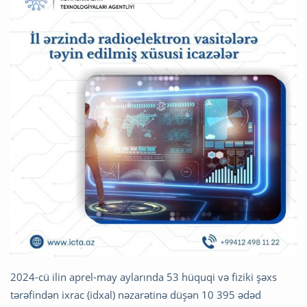
2024-cü ilin aprel-may aylarında 53 hüquqi və fiziki şəxs
tərəfindən ixrac (idxal) nəzarətinə düşən 10 395 ədəd