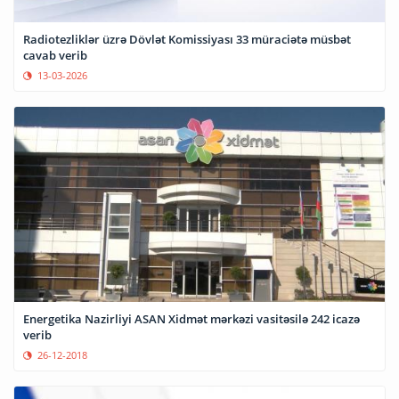
Radiotezliklər üzrə Dövlət Komissiyası 33 müraciətə müsbət
cavab verib
13-03-2026
Energetika Nazirliyi ASAN Xidmət mərkəzi vasitəsilə 242 icazə
verib
26-12-2018