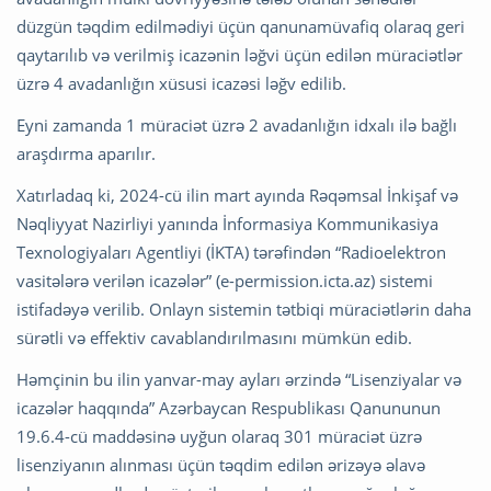
düzgün təqdim edilmədiyi üçün qanunamüvafiq olaraq geri
qaytarılıb və verilmiş icazənin ləğvi üçün edilən müraciətlər
üzrə 4 avadanlığın xüsusi icazəsi ləğv edilib.
Eyni zamanda 1 müraciət üzrə 2 avadanlığın idxalı ilə bağlı
araşdırma aparılır.
Xatırladaq ki, 2024-cü ilin mart ayında Rəqəmsal İnkişaf və
Nəqliyyat Nazirliyi yanında İnformasiya Kommunikasiya
Texnologiyaları Agentliyi (İKTA) tərəfindən “Radioelektron
vasitələrə verilən icazələr” (e-permission.icta.az) sistemi
istifadəyə verilib. Onlayn sistemin tətbiqi müraciətlərin daha
sürətli və effektiv cavablandırılmasını mümkün edib.
Həmçinin bu ilin yanvar-may ayları ərzində “Lisenziyalar və
icazələr haqqında” Azərbaycan Respublikası Qanununun
19.6.4-cü maddəsinə uyğun olaraq 301 müraciət üzrə
lisenziyanın alınması üçün təqdim edilən ərizəyə əlavə