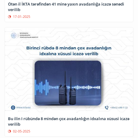
Ötən il İKTA tərəfindən 41 minə yaxın avadanlığa icazə sənədi
verilib
17-01-2025
Bu ilin I rübündə 8 mindən çox avadanlığın idxalına xüsusi icazə
verilib
02-05-2025