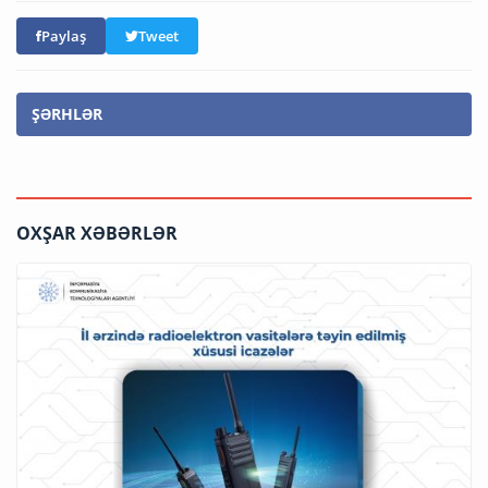
Paylaş
Tweet
ŞƏRHLƏR
OXŞAR XƏBƏRLƏR