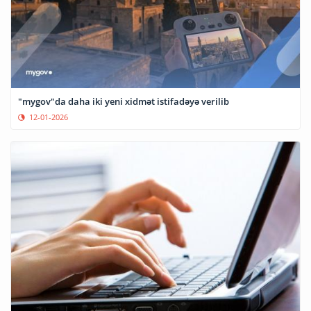
"mygov"da daha iki yeni xidmət istifadəyə verilib
12-01-2026