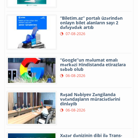
“Biletim.az” portalı üzərindən
onlayn bilet alanların sayı 2
dəfəyədək artıb
07-08-2026
“Google”un məlumat emalı
mərkəzi Hindistanda etirazlara
səbəb olub
06-08-2026
Rəşad Nəbiyev Zəngilanda
vətəndaşların müraciətlərini
dinləyib
06-08-2026
Xəzər dənizinin dibi ilə Trans-