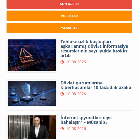
SON XƏBƏR
POPULYAR
YAZARLAR
Təhlükəsizlik boşluqları
aşkarlanmış dövlət informasiya
resurslarının sayı iyulda kəskin
artıb
10-08-2026
Dövlət qurumlarına
kiberhücumlar 10 faizədək azalıb
10-08-2026
İnternet qiymətləri niyə
bahalaşır? – Müsahibə
10-08-2026