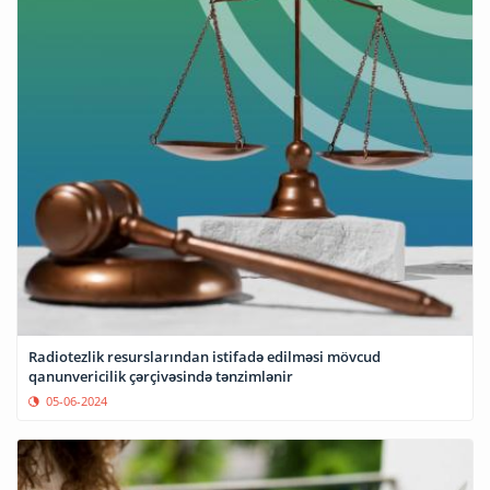
Radiotezlik resurslarından istifadə edilməsi mövcud
qanunvericilik çərçivəsində tənzimlənir
05-06-2024