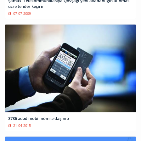
Şamaxı Telekommunikasiya Qovşağı yeni avadanlığın alınması
üzrə tender keçirir
07-07-2009
3786 ədəd mobil nömrə daşınıb
21-04-2015