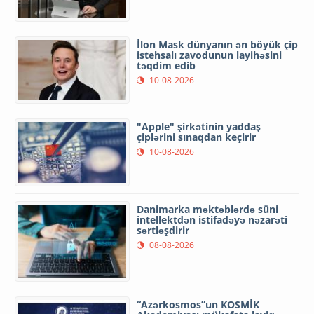
İlon Mask dünyanın ən böyük çip
istehsalı zavodunun layihəsini
təqdim edib
10-08-2026
"Apple" şirkətinin yaddaş
çiplərini sınaqdan keçirir
10-08-2026
Danimarka məktəblərdə süni
intellektdən istifadəyə nəzarəti
sərtləşdirir
08-08-2026
“Azərkosmos”un KOSMİK