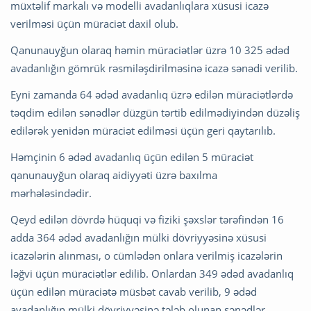
müxtəlif markalı və modelli avadanlıqlara xüsusi icazə
verilməsi üçün müraciət daxil olub.
Qanunauyğun olaraq həmin müraciətlər üzrə 10 325 ədəd
avadanlığın gömrük rəsmiləşdirilməsinə icazə sənədi verilib.
Eyni zamanda 64 ədəd avadanlıq üzrə edilən müraciətlərdə
təqdim edilən sənədlər düzgün tərtib edilmədiyindən düzəliş
edilərək yenidən müraciət edilməsi üçün geri qaytarılıb.
Həmçinin 6 ədəd avadanlıq üçün edilən 5 müraciət
qanunauyğun olaraq aidiyyəti üzrə baxılma
mərhələsindədir.
Qeyd edilən dövrdə hüquqi və fiziki şəxslər tərəfindən 16
adda 364 ədəd avadanlığın mülki dövriyyəsinə xüsusi
icazələrin alınması, o cümlədən onlara verilmiş icazələrin
ləğvi üçün müraciətlər edilib. Onlardan 349 ədəd avadanlıq
üçün edilən müraciətə müsbət cavab verilib, 9 ədəd
avadanlığın mülki dövriyyəsinə tələb olunan sənədlər