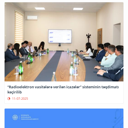
“Radioelektron vasitələrə verilən icazələr” sisteminin təqdimatı
keçirilib
11-07-2025