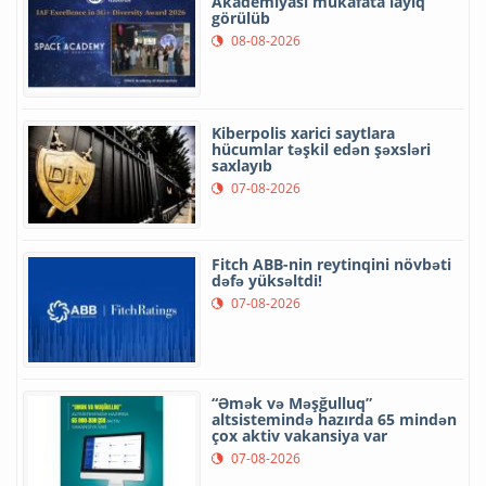
Akademiyası mükafata layiq
görülüb
08-08-2026
Kiberpolis xarici saytlara
hücumlar təşkil edən şəxsləri
saxlayıb
07-08-2026
Fitch ABB-nin reytinqini növbəti
dəfə yüksəltdi!
07-08-2026
“Əmək və Məşğulluq”
altsistemində hazırda 65 mindən
çox aktiv vakansiya var
07-08-2026