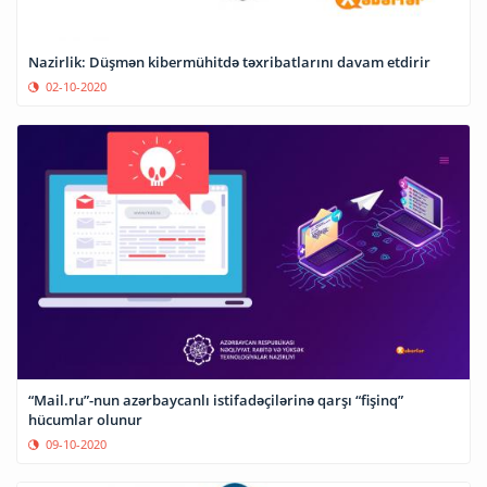
Nazirlik: Düşmən kibermühitdə təxribatlarını davam etdirir
02-10-2020
“Mail.ru”-nun azərbaycanlı istifadəçilərinə qarşı “fişinq”
hücumlar olunur
09-10-2020