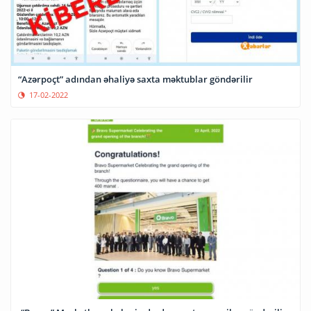
“Azərpoçt” adından əhaliyə saxta məktublar göndərilir
17-02-2022