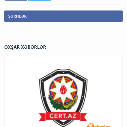
ŞƏRHLƏR
OXŞAR XƏBƏRLƏR