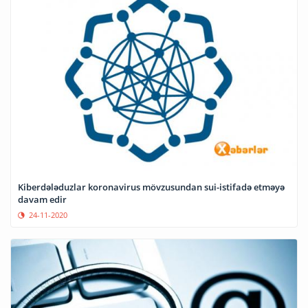
Kiberdələduzlar koronavirus mövzusundan sui-istifadə etməyə
davam edir
24-11-2020