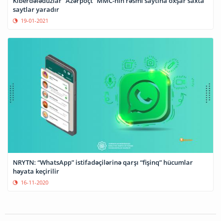
Kiberdələduzlar “Azərpoçt” MMC-nin rəsmi saytına oxşar saxta
saytlar yaradır
19-01-2021
NRYTN: “WhatsApp” istifadəçilərinə qarşı “fişinq” hücumlar
həyata keçirilir
16-11-2020