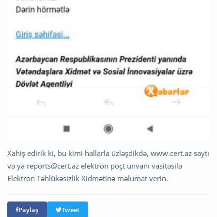
Xahiş edirik ki, bu kimi hallarla üzləşdikdə, www.cert.az saytı
və ya
reports@cert.az
elektron poçt ünvanı vasitəsilə
Elektron Təhlükəsizlik Xidmətinə məlumat verin.
Paylaş
Tweet