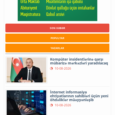
SON XƏBƏR
POPULYAR
YAZARLAR
Kompüter insidentlərinə qarşı
mübarizə mərkəzləri yaradılacaq
10-08-2026
İnternet informasiya
ehtiyatlarının sahibləri üçün yeni
öhdəliklər müəyyənləşib
10-08-2026