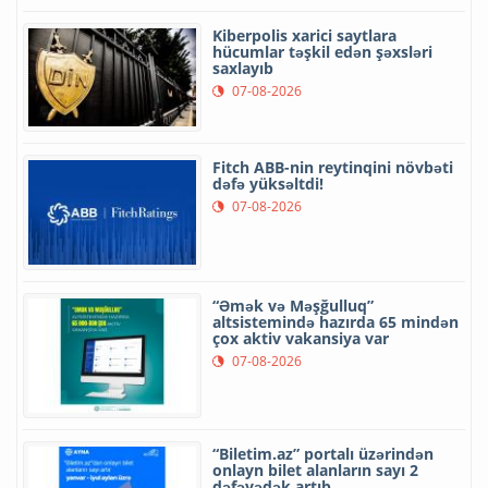
Kiberpolis xarici saytlara
hücumlar təşkil edən şəxsləri
saxlayıb
07-08-2026
Fitch ABB-nin reytinqini növbəti
dəfə yüksəltdi!
07-08-2026
“Əmək və Məşğulluq”
altsistemində hazırda 65 mindən
çox aktiv vakansiya var
07-08-2026
“Biletim.az” portalı üzərindən
onlayn bilet alanların sayı 2
dəfəyədək artıb