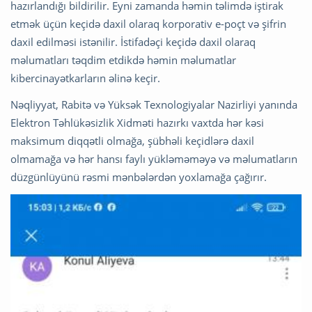
hazırlandığı bildirilir. Eyni zamanda həmin təlimdə iştirak
etmək üçün keçidə daxil olaraq korporativ e-poçt və şifrin
daxil edilməsi istənilir. İstifadəçi keçidə daxil olaraq
məlumatları təqdim etdikdə həmin məlumatlar
kibercinayətkarların əlinə keçir.
Nəqliyyat, Rabitə və Yüksək Texnologiyalar Nazirliyi yanında
Elektron Təhlükəsizlik Xidməti hazırkı vaxtda hər kəsi
maksimum diqqətli olmağa, şübhəli keçidlərə daxil
olmamağa və hər hansı faylı yükləməməyə və məlumatların
düzgünlüyünü rəsmi mənbələrdən yoxlamağa çağırır.