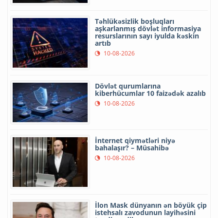
Təhlükəsizlik boşluqları
aşkarlanmış dövlət informasiya
resurslarının sayı iyulda kəskin
artıb
10-08-2026
Dövlət qurumlarına
kiberhücumlar 10 faizədək azalıb
10-08-2026
İnternet qiymətləri niyə
bahalaşır? – Müsahibə
10-08-2026
İlon Mask dünyanın ən böyük çip
istehsalı zavodunun layihəsini