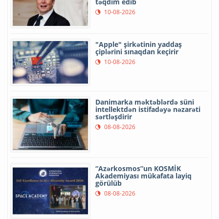
təqdim edib
10-08-2026
"Apple" şirkətinin yaddaş
çiplərini sınaqdan keçirir
10-08-2026
Danimarka məktəblərdə süni
intellektdən istifadəyə nəzarəti
sərtləşdirir
08-08-2026
“Azərkosmos”un KOSMİK
Akademiyası mükafata layiq
görülüb
08-08-2026