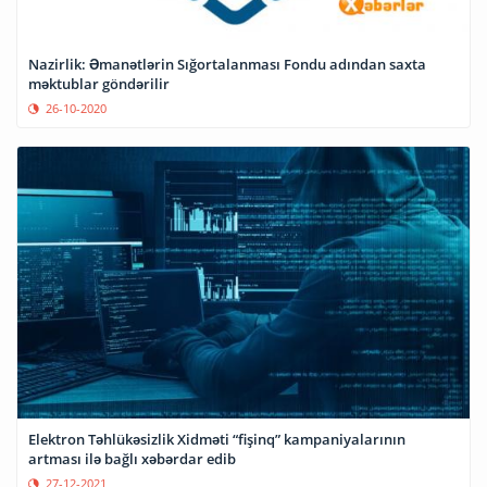
Nazirlik: Əmanətlərin Sığortalanması Fondu adından saxta
məktublar göndərilir
26-10-2020
Elektron Təhlükəsizlik Xidməti “fişinq” kampaniyalarının
artması ilə bağlı xəbərdar edib
27-12-2021