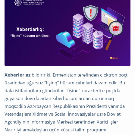
Xeberler.az
bildirir ki, Ermənistan tərəfindən elektron poçt
üzərindən uğursuz “fişinq” hücum cəhdləri davam edir. Bu
dəfə istifadəçilərə göndərilən “fişinq” xarakterli e-poçtda
guya son dövrdə artan kiberhücumlardan qorunmaq
məqsədilə Azərbaycan Respublikasının Prezidenti yanında
Vətəndaşlara Xidmət və Sosial İnnovasiyalar üzrə Dövlət
Agentliyinin İnformasiya Mərkəzi tərəfindən Xarici İşlər
Nazirliyi əməkdaşları üçün xüsusi təlim proqramı