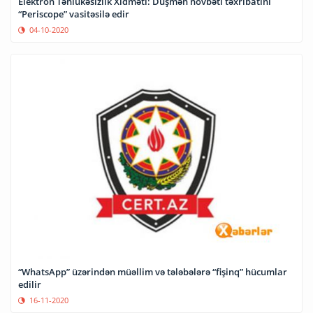
Elektron Təhlükəsizlik Xidməti: Düşmən növbəti təxribatını
“Periscope” vasitəsilə edir
04-10-2020
“WhatsApp” üzərindən müəllim və tələbələrə “fişinq” hücumlar
edilir
16-11-2020