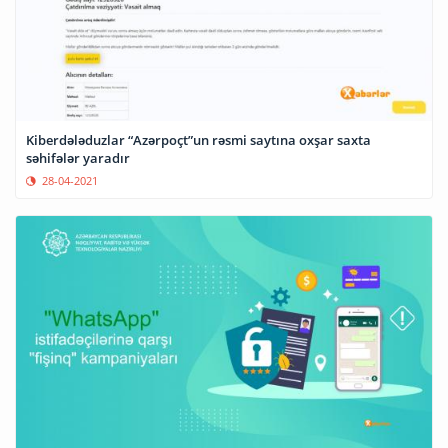
Kiberdələduzlar “Azərpoçt”un rəsmi saytına oxşar saxta
səhifələr yaradır
28-04-2021