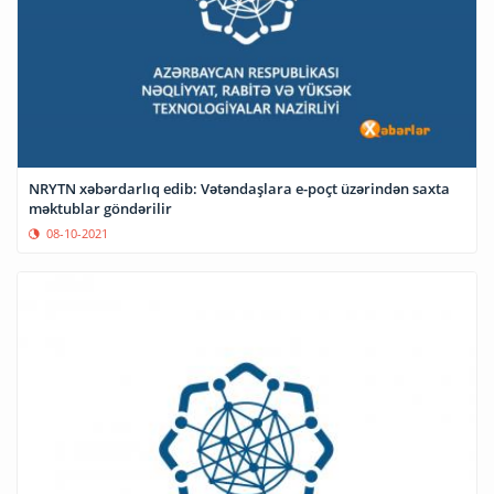
NRYTN xəbərdarlıq edib: Vətəndaşlara e-poçt üzərindən saxta
məktublar göndərilir
08-10-2021