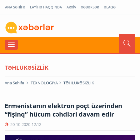
ANA SƏHİFƏ
LAYİHƏ HAQQINDA
ARXİV
XƏBƏRLƏR
ƏLAQƏ
TƏHLÜKƏSİZLİK
Ana Səhifə
TEXNOLOGİYA
TƏHLÜKƏSİZLİK
Ermənistanın elektron poçt üzərindən
“fişinq” hücum cəhdləri davam edir
20-10-2020
12:12