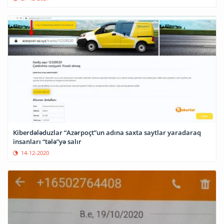
Kiberdələduzlar “Azərpoçt”un adına saxta saytlar yaradaraq
insanları “tələ”yə salır
14-12-2020