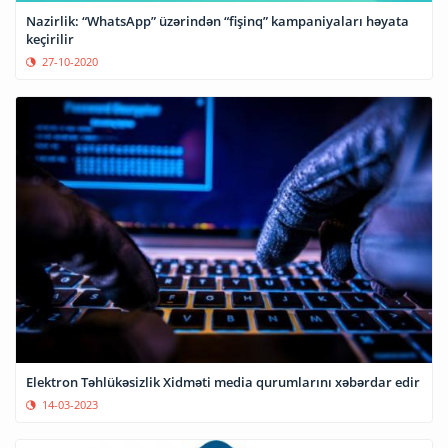
Nazirlik: “WhatsApp” üzərindən “fişinq” kampaniyaları həyata
keçirilir
27-10-2020
Elektron Təhlükəsizlik Xidməti media qurumlarını xəbərdar edir
14-03-2023