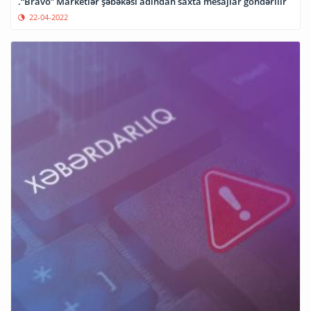
.“Bravo” Marketlər şəbəkəsi adından saxta mesajlar göndərilir
22-04-2022