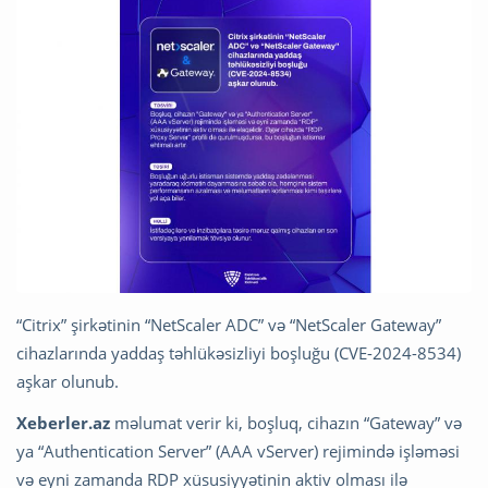
“Citrix” şirkətinin “NetScaler ADC” və “NetScaler Gateway”
cihazlarında yaddaş təhlükəsizliyi boşluğu (CVE-2024-8534)
aşkar olunub.
Xeberler.az
məlumat verir ki, boşluq, cihazın “Gateway” və
ya “Authentication Server” (AAA vServer) rejimində işləməsi
və eyni zamanda RDP xüsusiyyətinin aktiv olması ilə