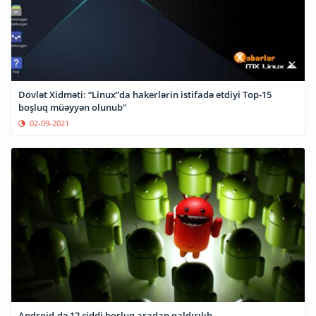
Dövlət Xidməti: “Linux”da hakerlərin istifadə etdiyi Top-15
boşluq müəyyən olunub"
02-09-2021
Android-də 12 ciddi boşluq aradan qaldırılıb