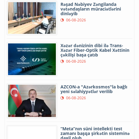
Rəşad Nəbiyev Zəngilanda
vətəndaşların müraciətlərini
dinləyib
06-08-2026
Xəzər dənizinin dibi ilə Trans-
Xəzər Fiber-Optik Kabel Xəttinin
çəkilişi başa çatıb
06-08-2026
AZCON-a "Azərkosmos"la bağlı
yeni səlahiyyətlər verilib
06-08-2026
“Meta”nın süni intellekti test
zamanı başqa şirkətin sisteminə
daxil olub