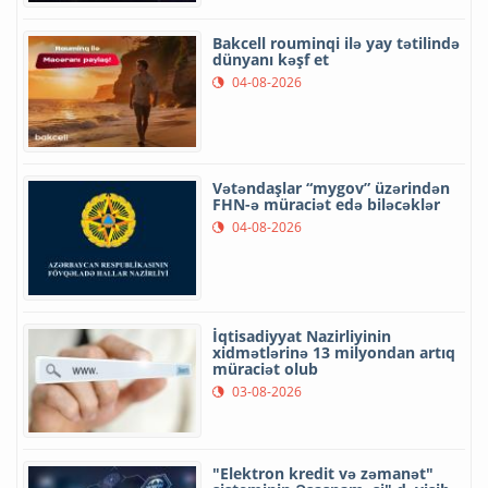
Bakcell rouminqi ilə yay tətilində
dünyanı kəşf et
04-08-2026
Vətəndaşlar “mygov” üzərindən
FHN-ə müraciət edə biləcəklər
04-08-2026
İqtisadiyyat Nazirliyinin
xidmətlərinə 13 milyondan artıq
müraciət olub
03-08-2026
"Elektron kredit və zəmanət"