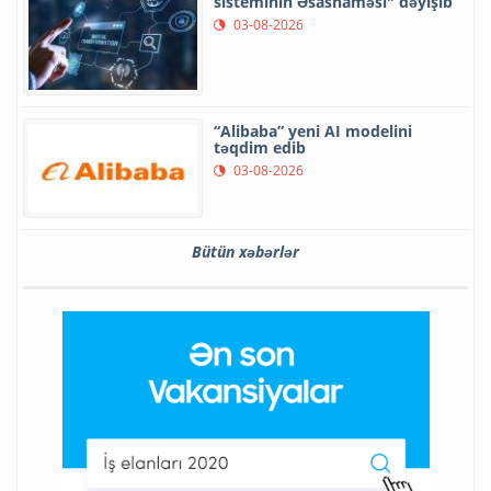
sisteminin Əsasnaməsi" dəyişib
03-08-2026
“Alibaba” yeni AI modelini
təqdim edib
03-08-2026
Bütün xəbərlər