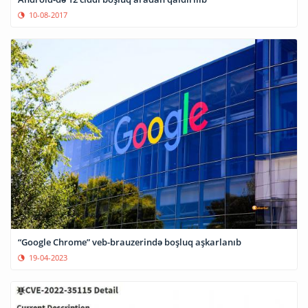
10-08-2017
“Google Chrome” veb-brauzerində boşluq aşkarlanıb
19-04-2023