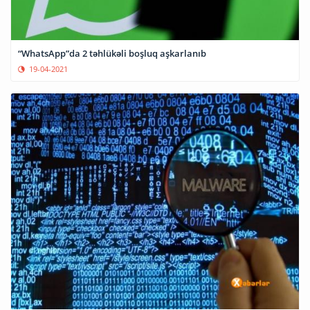
“WhatsApp”da 2 təhlükəli boşluq aşkarlanıb
19-04-2021