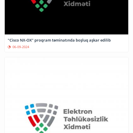
"Cisco NX-OX" proqram təminatında boşluq aşkar edilib
06-09-2024