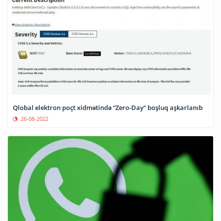
Qlobal elektron poçt xidmətində “Zero-Day” boşluq aşkarlanıb
26-08-2022