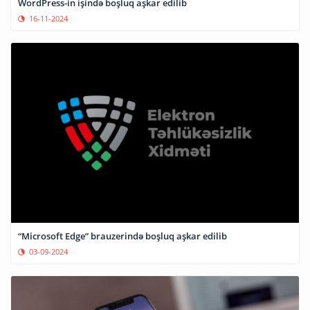
WordPress-in işində boşluq aşkar edilib
16-11-2024
“Microsoft Edge” brauzerində boşluq aşkar edilib
03-09-2024