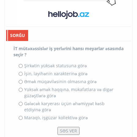
SORĞU
İT mütəxəssislər iş yerlərini hansı meyarlar əsasında
seçir ?
Şirkətin yüksək statusuna görə
İşin, layihənin xarakterinə görə
Əmək müqaviləsinin olmasına görə
Yüksək əmək haqqına, mükafatlara və digər
güzəştlərə görə
Gələcək karyerası üçün əhəmiyyət kəsb
etdiyinə görə
Maraqlı, işgüzar kollektivə görə