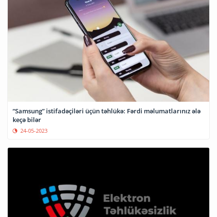
“Samsung” istifadəçiləri üçün təhlükə: Fərdi məlumatlarınız ələ
keçə bilər
24-05-2023