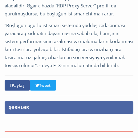
əlaqəlidir. Əgər cihazda “RDP Proxy Server” profili də
qurulmuşdursa, bu boşluğun istismar ehtimalı artır.
“Boşluğun uğurlu istismarı sistemdə yaddaş zədələnməsi
yaradaraq xidmətin dayanmasına səbəb ola, həmçinin
sistem performansının azalması və məlumatların korlanması
kimi təsirlərə yol aça bilər. İstifadəçilərə və inzibatçılara
təsirə məruz qalmış cihazları ən son versiyaya yeniləmək
tövsiyə olunur”, - deyə ETX-nin məlumatında bildirilib.
Paylaş
Tweet
ŞƏRHLƏR