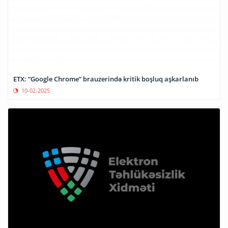
ETX: “Google Chrome” brauzerində kritik boşluq aşkarlanıb
10-02-2025