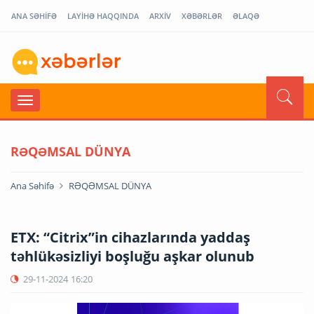
ANA SƏHİFƏ
LAYİHƏ HAQQINDA
ARXİV
XƏBƏRLƏR
ƏLAQƏ
RƏQƏMSAL DÜNYA
Ana Səhifə
RƏQƏMSAL DÜNYA
ETX: “Citrix”in cihazlarında yaddaş
təhlükəsizliyi boşluğu aşkar olunub
29-11-2024
16:20