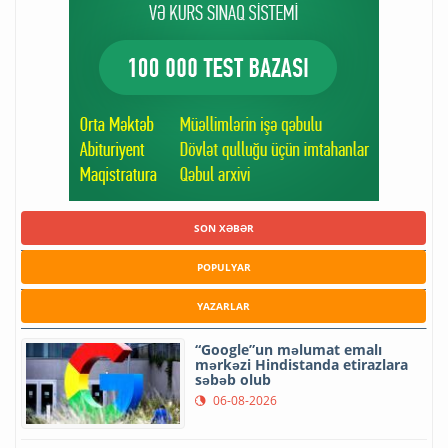
SON XƏBƏR
POPULYAR
YAZARLAR
“Google”un məlumat emalı
mərkəzi Hindistanda etirazlara
səbəb olub
06-08-2026