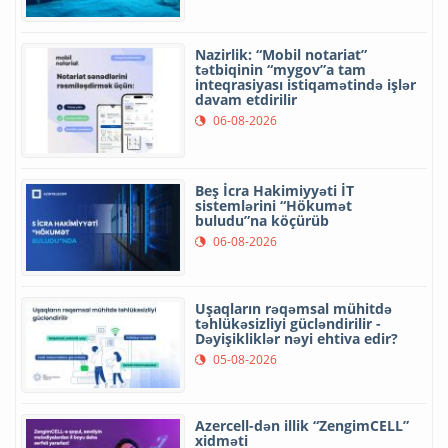
Nazirlik: “Mobil notariat”
tətbiqinin “mygov”a tam
inteqrasiyası istiqamətində işlər
davam etdirilir
06-08-2026
Beş İcra Hakimiyyəti İT
sistemlərini “Hökumət
buludu”na köçürüb
06-08-2026
Uşaqların rəqəmsal mühitdə
təhlükəsizliyi gücləndirilir -
Dəyişikliklər nəyi ehtiva edir?
05-08-2026
Azercell-dən illik “ZengimCELL”
xidməti