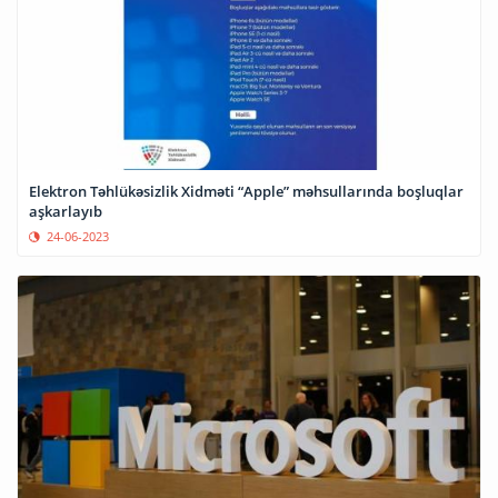
Elektron Təhlükəsizlik Xidməti “Apple” məhsullarında boşluqlar
aşkarlayıb
24-06-2023