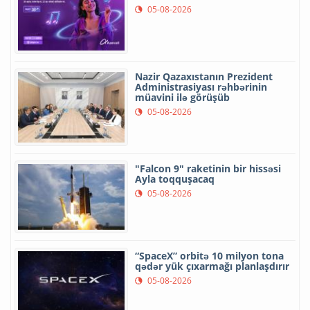
05-08-2026
Nazir Qazaxıstanın Prezident
Administrasiyası rəhbərinin
müavini ilə görüşüb
05-08-2026
"Falcon 9" raketinin bir hissəsi
Ayla toqquşacaq
05-08-2026
“SpaceX” orbitə 10 milyon tona
qədər yük çıxarmağı planlaşdırır
05-08-2026