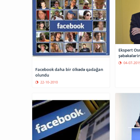
Ekspert Os
şəbəkələri
04-07-201
Facebook daha bir ölkədə qadağan
olundu
22-10-2010