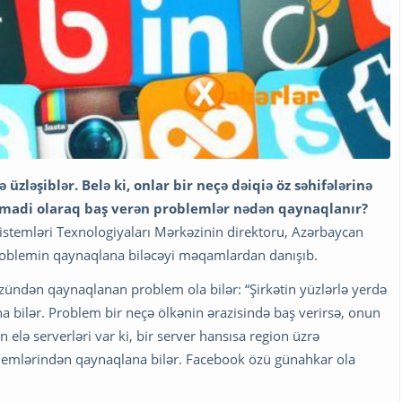
 üzləşiblər. Belə ki, onlar bir neçə dəiqiə öz səhifələrinə
tamadi olaraq baş verən problemlər nədən qaynaqlanır?
Sistemləri Texnologiyaları Mərkəzinin direktoru, Azərbaycan
oblemin qaynaqlana biləcəyi məqamlardan danışıb.
zündən qaynaqlanan problem ola bilər: “Şirkətin yüzlərlə yerdə
a bilər. Problem bir neçə ölkənin ərazisində baş verirsə, onun
 elə serverləri var ki, bir server hansısa region üzrə
roblemlərindən qaynaqlana bilər. Facebook özü günahkar ola