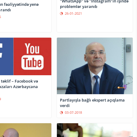
"WhatsApp" və "Instagram"ın işində
n fəaliyyətində yenə
problemlər yaranıb
arandı
26-01-2021
5
təklif – Facebook və
zaları Azərbaycana
9
Partlayışla bağlı ekspert açıqlama
verdi
03-07-2018