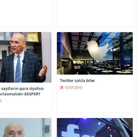
Twitter satıla bilər
12-07-2016
saytların qara siyahısı
zırlanmalıdır-EKSPERT
8