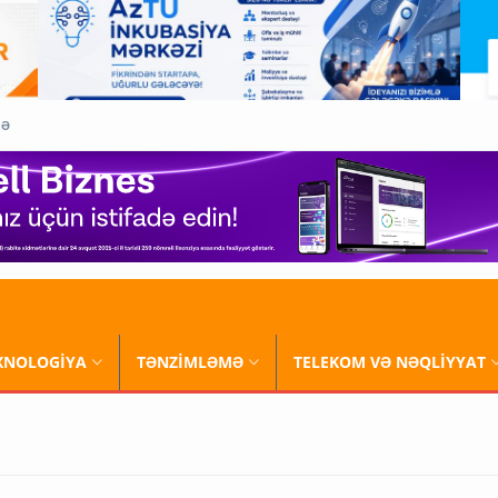
QƏ
XNOLOGİYA
TƏNZİMLƏMƏ
TELEKOM VƏ NƏQLİYYAT