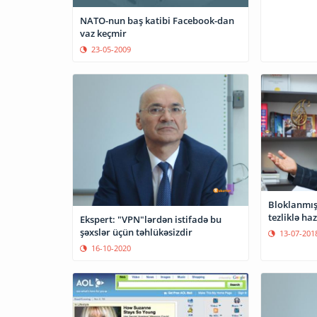
NATO-nun baş katibi Facebook-dan
vaz keçmir
23-05-2009
Bloklanmış 
tezliklə ha
Ekspert: "VPN"lərdən istifadə bu
şəxslər üçün təhlükəsizdir
13-07-201
16-10-2020