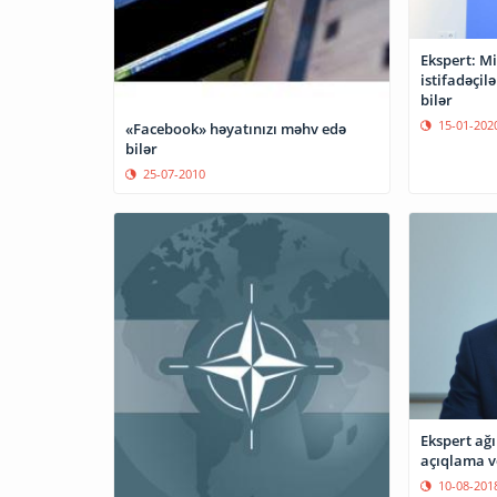
Ekspert: M
istifadəçil
bilər
15-01-202
«Facebook» həyatınızı məhv edə
bilər
25-07-2010
Ekspert ağı
açıqlama v
10-08-201