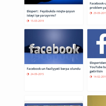
Facebook-u
problem y
Ekspert : Feysbukda nöqtə qoyun
29-09-201
istəyi işə yarayırmı?
15-03-2019
Ekspertdən 
YouTube ba
Facebook-un fəaliyyəti bərpa olundu
gətirilsin
24-09-2015
14-02-201