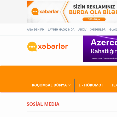
ANA SƏHİFƏ
LAYİHƏ HAQQINDA
ARXİV
XƏBƏRLƏR
ƏLA
RƏQƏMSAL DÜNYA
E - HÖKUMƏT
TE
SOSİAL MEDIA