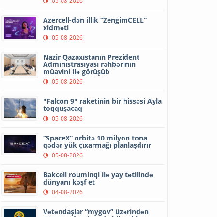
05-08-2026
Azercell-dən illik “ZengimCELL”
xidməti
05-08-2026
Nazir Qazaxıstanın Prezident
Administrasiyası rəhbərinin
müavini ilə görüşüb
05-08-2026
"Falcon 9" raketinin bir hissəsi Ayla
toqquşacaq
05-08-2026
“SpaceX” orbitə 10 milyon tona
qədər yük çıxarmağı planlaşdırır
05-08-2026
Bakcell rouminqi ilə yay tətilində
dünyanı kəşf et
04-08-2026
Vətəndaşlar “mygov” üzərindən