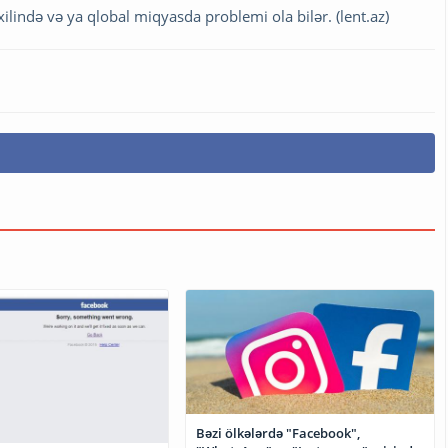
lində və ya qlobal miqyasda problemi ola bilər. (lent.az)
Bəzi ölkələrdə "Facebook",