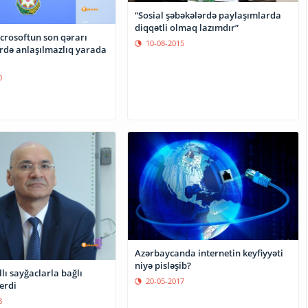
“Sosial şəbəkələrdə paylaşımlarda
diqqətli olmaq lazımdır”
icrosoftun son qərarı
10-08-2015
ərdə anlaşılmazlıq yarada
0
Azərbaycanda internetin keyfiyyəti
niyə pisləşib?
llı sayğaclarla bağlı
20-05-2017
erdi
8