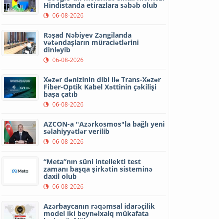
Hindistanda etirazlara səbəb olub
06-08-2026
Rəşad Nəbiyev Zəngilanda
vətəndaşların müraciətlərini
dinləyib
06-08-2026
Xəzər dənizinin dibi ilə Trans-Xəzər
Fiber-Optik Kabel Xəttinin çəkilişi
başa çatıb
06-08-2026
AZCON-a "Azərkosmos"la bağlı yeni
səlahiyyətlər verilib
06-08-2026
“Meta”nın süni intellekti test
zamanı başqa şirkətin sisteminə
daxil olub
06-08-2026
Azərbaycanın rəqəmsal idarəçilik
model iki beynəlxalq mükafata