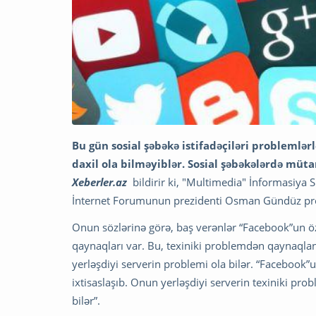
Bu gün sosial şəbəkə istifadəçiləri problemlərlə
daxil ola bilməyiblər. Sosial şəbəkələrdə mü
Xeberler.az
bildirir ki, "Multimedia" İnformasiya 
İnternet Forumunun prezidenti Osman Gündüz pr
Onun sözlərinə görə, baş verənlər “Facebook”un ö
qaynaqları var. Bu, texiniki problemdən qaynaqlan
yerləşdiyi serverin problemi ola bilər. “Facebook”un
ixtisaslaşıb. Onun yerləşdiyi serverin texiniki p
bilər”.