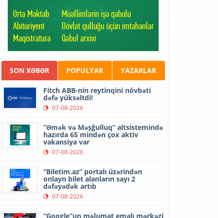
SON XƏBƏR
POPULYAR
YAZARLAR
Fitch ABB-nin reytinqini növbəti
dəfə yüksəltdi!
07-08-2026
“Əmək və Məşğulluq” altsistemində
hazırda 65 mindən çox aktiv
vakansiya var
07-08-2026
“Biletim.az” portalı üzərindən
onlayn bilet alanların sayı 2
dəfəyədək artıb
07-08-2026
“Google”un məlumat emalı mərkəzi