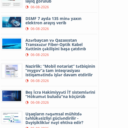
layiq görülüb
06-08-2026
DSMF 7 ayda 135 minə yaxın
elektron arayış verib
06-08-2026
Azərbaycan və Qazaxıstan
Transxəzər Fiber-Optik Kabel
Xəttinin çəkilişini başa çatdırıb
06-08-2026
Nazirlik: “Mobil notariat” tətbiqinin
“mygov”a tam inteqrasiyası
istiqamətində işlər davam etdirilir
06-08-2026
Beş İcra Hakimiyyəti İT sistemlərini
“Hökumət buludu”na köçürüb
06-08-2026
Uşaqların rəqəmsal mühitdə
təhlükəsizliyi gücləndirilir -
Dəyişikliklər nəyi ehtiva edir?