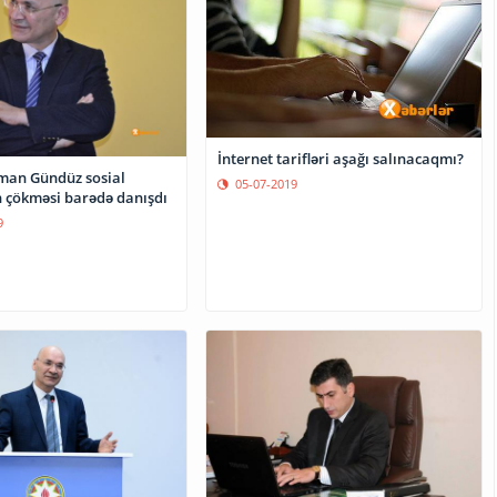
İnternet tarifləri aşağı salınacaqmı?
man Gündüz sosial
05-07-2019
n çökməsi barədə danışdı
9