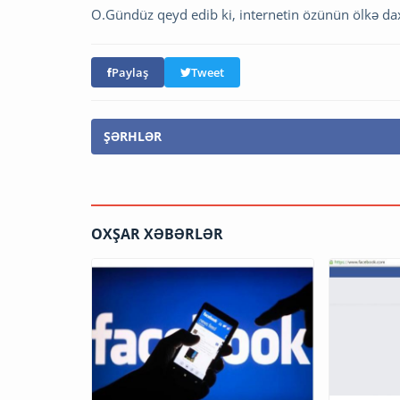
O.Gündüz qeyd edib ki, internetin özünün ölkə daxi
Paylaş
Tweet
ŞƏRHLƏR
OXŞAR XƏBƏRLƏR