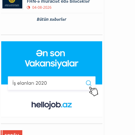
FHN-ə müraciət edə biləcəklər
04-08-2026
Bütün xəbərlər