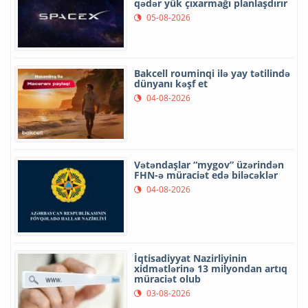
qədər yük çıxarmağı planlaşdırır
05-08-2026
Bakcell rouminqi ilə yay tətilində
dünyanı kəşf et
04-08-2026
Vətəndaşlar “mygov” üzərindən
FHN-ə müraciət edə biləcəklər
04-08-2026
İqtisadiyyat Nazirliyinin
xidmətlərinə 13 milyondan artıq
müraciət olub
03-08-2026