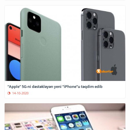
“Apple” 5G-ni dəstəkləyən yeni “iPhone”u təqdim edib
14-10-2020