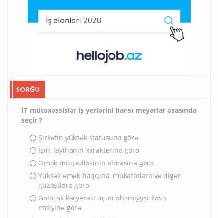
SORĞU
İT mütəxəssislər iş yerlərini hansı meyarlar əsasında
seçir ?
Şirkətin yüksək statusuna görə
İşin, layihənin xarakterinə görə
Əmək müqaviləsinin olmasına görə
Yüksək əmək haqqına, mükafatlara və digər
güzəştlərə görə
Gələcək karyerası üçün əhəmiyyət kəsb
etdiyinə görə