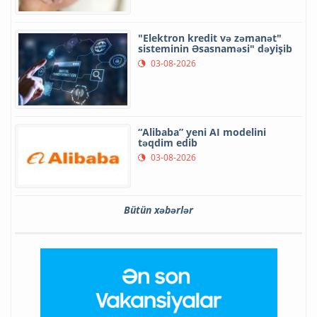
"Elektron kredit və zəmanət"
sisteminin Əsasnaməsi" dəyişib
03-08-2026
“Alibaba” yeni AI modelini
təqdim edib
03-08-2026
Bütün xəbərlər