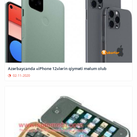
Azərbaycanda «iPhone 12»lərin qiyməti məlum olub
02-11-2020