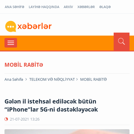
ANA SƏHİFƏ
LAYİHƏ HAQQINDA
ARXİV
XƏBƏRLƏR
ƏLAQƏ
MOBİL RABİTƏ
Ana Səhifə
TELEKOM VƏ NƏQLİYYAT
MOBİL RABİTƏ
Gələn il istehsal ediləcək bütün
“iPhone”lar 5G-ni dəstəkləyəcək
21-07-2021
13:26