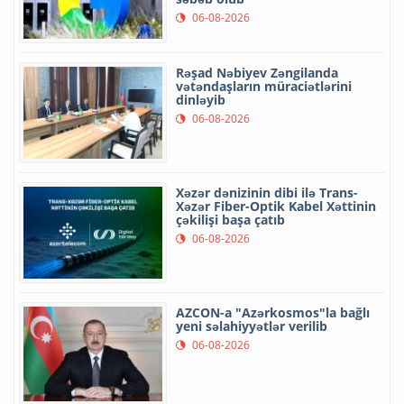
06-08-2026
Rəşad Nəbiyev Zəngilanda
vətəndaşların müraciətlərini
dinləyib
06-08-2026
Xəzər dənizinin dibi ilə Trans-
Xəzər Fiber-Optik Kabel Xəttinin
çəkilişi başa çatıb
06-08-2026
AZCON-a "Azərkosmos"la bağlı
yeni səlahiyyətlər verilib
06-08-2026