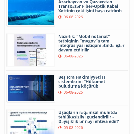
Azərbaycan və Qazaxıstan
Transxəzər Fiber-Optik Kabel
Xəttinin çəkilişini başa çatdırıb
06-08-2026
Nazirlik: “Mobil notariat”
tətbiqinin “mygov”a tam
inteqrasiyası istiqamətində işlər
davam etdirilir
06-08-2026
Beş İcra Hakimiyyəti İT
sistemlərini “Hökumət
buludu”na köçürüb
06-08-2026
Uşaqların rəqəmsal mühitdə
təhlükəsizliyi gücləndirilir -
Dəyişikliklər nəyi ehtiva edir?
05-08-2026