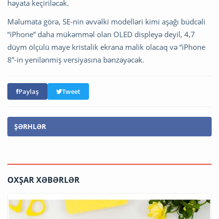
həyata keçiriləcək.
Məlumata görə, SE-nin əvvəlki modelləri kimi aşağı büdcəli
“iPhone” daha mükəmməl olan OLED displeyə deyil, 4,7
düym ölçülü maye kristalik ekrana malik olacaq və “iPhone
8”-in yenilənmiş versiyasına bənzəyəcək.
Paylaş
Tweet
ŞƏRHLƏR
OXŞAR XƏBƏRLƏR