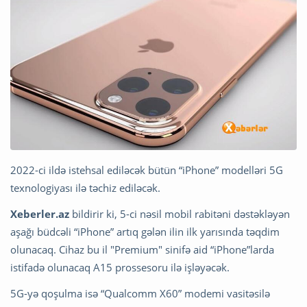
2022-ci ildə istehsal ediləcək bütün “iPhone” modelləri 5G
texnologiyası ilə təchiz ediləcək.
Xeberler.az
bildirir ki, 5-ci nəsil mobil rabitəni dəstəkləyən
aşağı büdcəli “iPhone” artıq gələn ilin ilk yarısında təqdim
olunacaq. Cihaz bu il "Premium" sinifə aid “iPhone”larda
istifadə olunacaq A15 prossesoru ilə işləyəcək.
5G-yə qoşulma isə “Qualcomm X60” modemi vasitəsilə