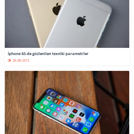
İphone 6S-də gözlənilən texniki parametrlər
26-08-2015