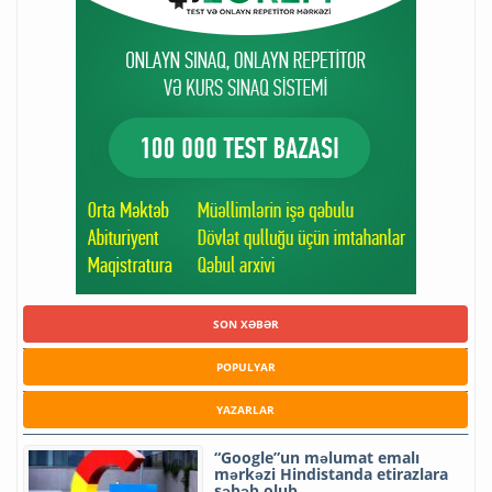
SON XƏBƏR
POPULYAR
YAZARLAR
“Google”un məlumat emalı
mərkəzi Hindistanda etirazlara
səbəb olub