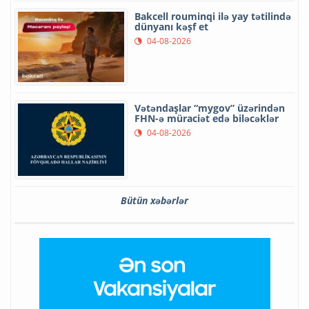
Bakcell rouminqi ilə yay tətilində
dünyanı kəşf et
04-08-2026
Vətəndaşlar “mygov” üzərindən
FHN-ə müraciət edə biləcəklər
04-08-2026
Bütün xəbərlər