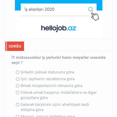
SORĞU
İT mütəxəssislər iş yerlərini hansı meyarlar əsasında
seçir ?
Şirkətin yüksək statusuna görə
İşin, layihənin xarakterinə görə
Əmək müqaviləsinin olmasına görə
Yüksək əmək haqqına, mükafatlara və digər
güzəştlərə görə
Gələcək karyerası üçün əhəmiyyət kəsb
etdiyinə görə
Maraqlı, işgüzar kollektivə görə