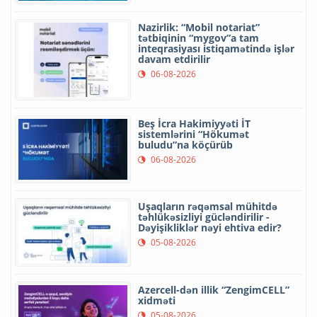
Nazirlik: “Mobil notariat”
tətbiqinin “mygov”a tam
inteqrasiyası istiqamətində işlər
davam etdirilir
06-08-2026
Beş İcra Hakimiyyəti İT
sistemlərini “Hökumət
buludu”na köçürüb
06-08-2026
Uşaqların rəqəmsal mühitdə
təhlükəsizliyi gücləndirilir -
Dəyişikliklər nəyi ehtiva edir?
05-08-2026
Azercell-dən illik “ZengimCELL”
xidməti
05-08-2026