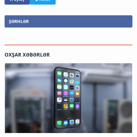
ŞƏRHLƏR
OXŞAR XƏBƏRLƏR