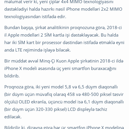
məlumat verir ki, yeni çiplər 4x4 MIMO texnologiyasını
dəstəklədiyi halda hazırkı nəsil iPhone modelləri 2x2 MIMO
texnologiyasından istifadə edir.
Bundan başqa, şirkət analitikinin proqnozuna görə, 2018-ci
il Apple modelləri 2 SİM kartla işi dəstəkləyəcək. Bu halda
hər iki SİM kart bir prosessor dəstindən istifadə etməklə eyni
anda LTE rejimində işləyə biləcək.
Bir müddət əvvəl Minq-Çi Kuon Apple şirkətinin 2018-ci ildə
iPhone X modeli əsasında üç yeni smartfon buraxacağını
bildirib.
Proqnoza görə, iki yeni model 5,8 və 6,5 düym diaqonallı
(bir düym üçün müvafiq olaraq 458 və 480-500 piksel təsvir
ölçülü) OLED ekranla, üçüncü model isə 6,1 düym diaqonallı
(bir düym üçün 320-330 piksel) LCD displeylə təchiz
ediləcək.
Bildirilir ki, dizayna görə hər üç smartfon iPhone X modelinə