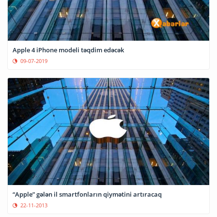
Apple 4 iPhone modeli təqdim edəcək
09-07-2019
“Apple” gələn il smartfonların qiymətini artıracaq
22-11-2013