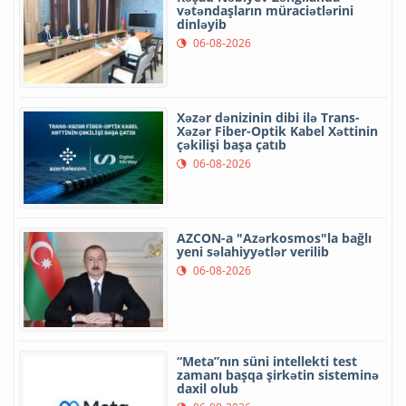
vətəndaşların müraciətlərini
dinləyib
06-08-2026
Xəzər dənizinin dibi ilə Trans-
Xəzər Fiber-Optik Kabel Xəttinin
çəkilişi başa çatıb
06-08-2026
AZCON-a "Azərkosmos"la bağlı
yeni səlahiyyətlər verilib
06-08-2026
“Meta”nın süni intellekti test
zamanı başqa şirkətin sisteminə
daxil olub