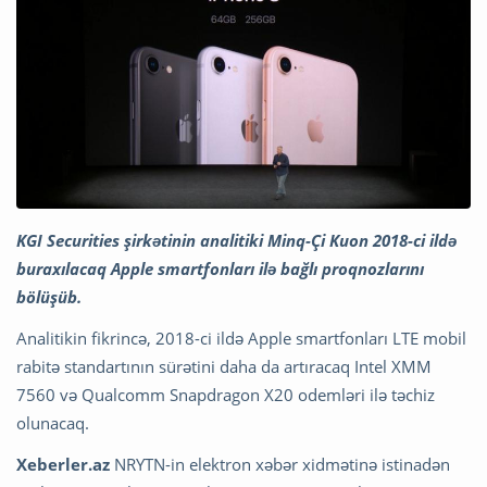
KGI Securities şirkətinin analitiki Minq-Çi Kuon 2018-ci ildə
buraxılacaq Apple smartfonları ilə bağlı proqnozlarını
bölüşüb.
Analitikin fikrincə, 2018-ci ildə Apple smartfonları LTE mobil
rabitə standartının sürətini daha da artıracaq Intel XMM
7560 və Qualcomm Snapdragon X20 odemləri ilə təchiz
olunacaq.
Xeberler.az
NRYTN-in elektron xəbər xidmətinə istinadən