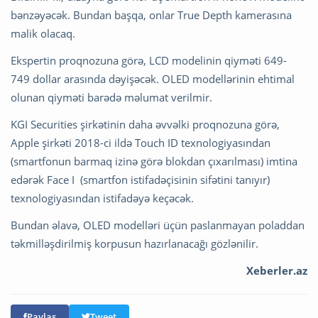
bənzəyəcək. Bundan başqa, onlar True Depth kamerasına
malik olacaq.
Ekspertin proqnozuna görə, LCD modelinin qiyməti 649-
749 dollar arasında dəyişəcək. OLED modellərinin ehtimal
olunan qiyməti barədə məlumat verilmir.
KGI Securities şirkətinin daha əvvəlki proqnozuna görə,
Apple şirkəti 2018-ci ildə Touch ID texnologiyasından
(smartfonun barmaq izinə görə blokdan çıxarılması) imtina
edərək Face I (smartfon istifadəçisinin sifətini tanıyır)
texnologiyasından istifadəyə keçəcək.
Bundan əlavə, OLED modelləri üçün paslanmayan poladdan
təkmilləşdirilmiş korpusun hazırlanacağı gözlənilir.
Xeberler.az
Paylaş
Tweet