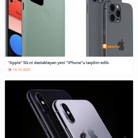
“Apple” 5G-ni dəstəkləyən yeni “iPhone”u təqdim edib
14-10-2020