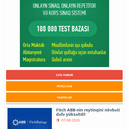
SON XƏBƏR
POPULYAR
YAZARLAR
Fitch ABB-nin reytinqini növbəti
dəfə yüksəltdi!
07-08-2026