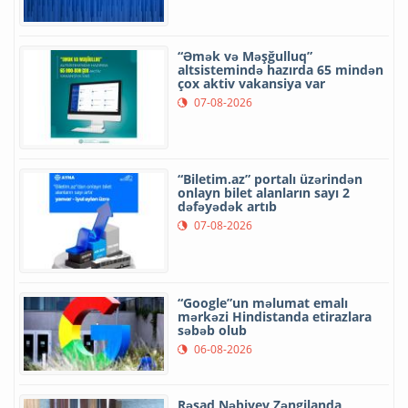
“Əmək və Məşğulluq”
altsistemində hazırda 65 mindən
çox aktiv vakansiya var
07-08-2026
“Biletim.az” portalı üzərindən
onlayn bilet alanların sayı 2
dəfəyədək artıb
07-08-2026
“Google”un məlumat emalı
mərkəzi Hindistanda etirazlara
səbəb olub
06-08-2026
Rəşad Nəbiyev Zəngilanda